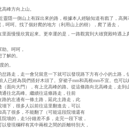
北高峰方向上山。
靠近靈隱一側山上有踩出來的路，根據本人經驗知道有戲了，高興
吧，呵呵。找了個好爬的地方（利用山上的樹），爬了過去，
里面慢慢欣賞起來。更幸運的是，一路觀賞到大雄寶殿時遇上
幫助。呵呵，
想了解的。
度的。
岔路走，走一會兒留意一下就可以發現路下方有小小的土路，
前人已經為我們搭好木頭了。穿裙子mm和高根mm不宜。也可
邊（面向大門），有上北高峰的路。從這條路向北高峰走，走到
通往北高峰。繼續往這條路走，往前
路的左邊有一條土路，延此土路走，此
墻下，很多人以前往這里翻進去，可以
高了很多，不能翻了（可能這段院墻還有
院墻的，走5分鐘差不多，走完一段下坡，
以發現欄桿有其中兩根之間的距離特別大，