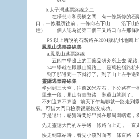
b.太子灣逃票路線之二
在凈慈寺和長橋之間，有一條新修的石階路
口，一條繼續往前，一條向右下山 沿下山的
鐘） 個人認為從第二個三叉路口向左那條
PS:以上所說的石階路在2004版杭州地圖
鳳凰山逃票路線集
a.鳳凰山逃票路線
五四中學邊上的工藝品研究所上去,泥路,可
54中學就在鳳凰山腳路上，是萬松嶺路杭
到了那邊問一下就行了。到了山上左手邊到
靈隱逃票路線集
坐y4到三天竺，往前20米左右，下公路有一
里走一段，見山有臺階路，翻過山就到了。
不知這算不算遠 前天下午無聊就一路走到靈
氣。可惜大門口檢票很嚴格沒成功。
于是退出，感覺時間好早就在那周圍瞎逛，
先走靈隱大門的左手邊一條路向上走，一直走
快走到車站時，看見小溪對面有一條直路一直