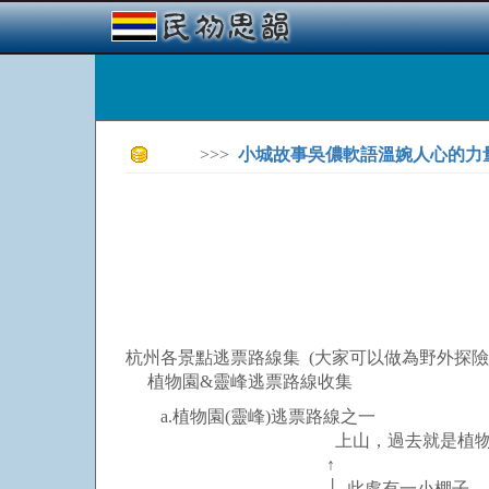
>>>
小城故事吳儂軟語溫婉人心的力
杭州各景點逃票路線集 (大家可以做為野外探
植物園&靈峰逃票路線收集
a.植物園(靈峰)逃票路線之一
上山，過去就是植物
↑
│ 此處有一小棚子