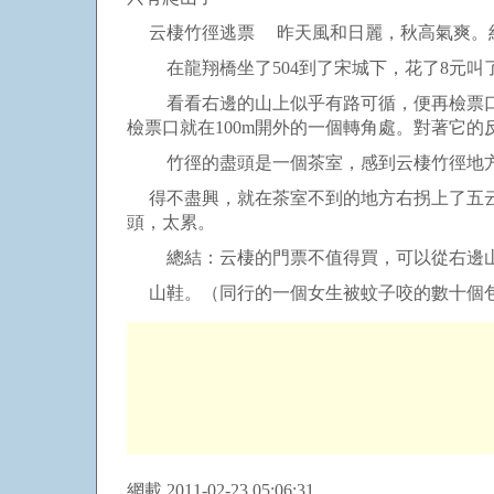
云棲竹徑逃票 昨天風和日麗，秋高氣爽。
在龍翔橋坐了504到了宋城下，花了8元叫
看看右邊的山上似乎有路可循，便再檢票口前2
檢票口就在100m開外的一個轉角處。對著它
竹徑的盡頭是一個茶室，感到云棲竹徑地方
得不盡興，就在茶室不到的地方右拐上了五云
頭，太累。
總結：云棲的門票不值得買，可以從右邊山
山鞋。（同行的一個女生被蚊子咬的數十個
網載 2011-02-23 05:06:31