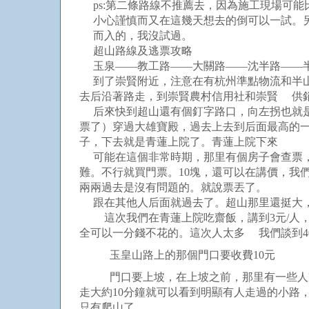
ps:第二條路線不推薦去，因為施工現場可能
小心謹慎而又在這幾天想去的倒可以一試。另
而入的，我沒試過。
超山路線及逃票攻略
玉泉——教工路——大關路——沈半路——
到了崇賢附近，注意在有杭州準點物流和半山
去后沿著路走，到崇賢農村信用社和崇賢 供
后來快到超山還有個釘字路口，向左拐也就是
票了）穿過大雄寶殿，過去上去到后面最高的
子，下去就是青蓮上院了。青蓮上院下來
可能在這個非常時期，那里有個房子會查票，
難。不行就買門票。10塊，還可以在講價，我們
兩兩過去是沒有問題的。就說票丟了。
跟在其他人后面就過去了。超山那里還挺大，
這次我們在青蓮上院吃齋飯，講到3元/人，
全可以一分錢不花的。這次人太多 我們談到4
玉皇山路上的那個門口要收費10元
門口要上坡，在上坡之前，那里有一些人家
走大約10分鐘就可以看到明顯有人走過的小路
只有爬山了