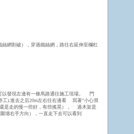
鐵絲網割破），穿過鐵絲網，路往右延伸至欄杠
可以發現左邊有一條馬路通往施工現場。 門
).進去之后20m左右往右邊看 寫著“小心滑
但還是走的慢一些好，有些搖晃）， 過木架是
對圍墻右手方向），一直走下去可以看到