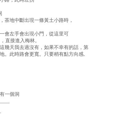
拐
茶地中斷出現一條黃土小路時，
會左手會出現小門，從這里可
，直接進入梅林。
幾天我去過沒有，如果不幸有的話，第
。此時路會更寬。只要稍有點方向感,
一個洞
____
_