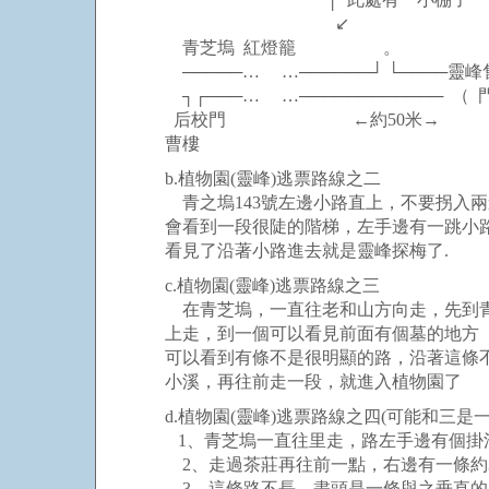
↙
青芝塢 紅燈籠 。
─────… …──────┘ └────靈峰
┐┌───… …──────────── （ 
后校門 ←約50米→
曹樓
b.植物園(靈峰)逃票路線之二
青之塢143號左邊小路直上，不要拐入兩邊
會看到一段很陡的階梯，左手邊有一跳小路
看見了沿著小路進去就是靈峰探梅了.
c.植物園(靈峰)逃票路線之三
在青芝塢，一直往老和山方向走，先到青芝
上走，到一個可以看見前面有個墓的地方（
可以看到有條不是很明顯的路，沿著這條不
小溪，再往前走一段，就進入植物園了
d.植物園(靈峰)逃票路線之四(可能和三是一
1、青芝塢一直往里走，路左手邊有個掛滿
2、走過茶莊再往前一點，右邊有一條約3
3、這條路不長，盡頭是一條與之垂直的