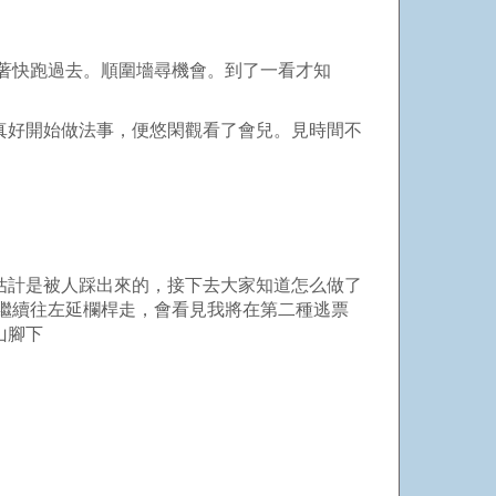
著快跑過去。順圍墻尋機會。到了一看才知
真好開始做法事，便悠閑觀看了會兒。見時間不
估計是被人踩出來的，接下去大家知道怎么做了
以繼續往左延欄桿走，會看見我將在第二種逃票
山腳下