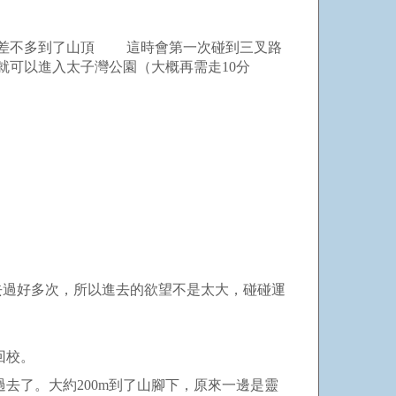
差不多到了山頂 這時會第一次碰到三叉路
可以進入太子灣公園（大概再需走10分
過好多次，所以進去的欲望不是太大，碰碰運
回校。
了。大約200m到了山腳下，原來一邊是靈