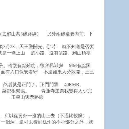
去超山共3條路線） 另外兩條還要向前。下
3月28，天王殿開光。那時 就不知道是否要
就是一條上山 的小路。沒有岔路。到山頂亭
子。稍微有點難度，很容易崴腳 MM有點困
。下面有入口保安看守 不過如果人分散開，三三
然后就是正門了。正門門票 40RMB。
飯，菜都很緊張。 青蓮寺逃票我覺得人少完
侃價 玉皇山逃票路線
，所以從另外一邊的山上去（不過比較臟），
了一個洞，還可以看到杭州的不小部分之外，就