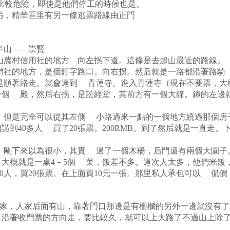
比較危險，即使是他們停工的時候也是。
，精華區里有另一條逃票路線由正門
半山——崇賢
農村信用社的地方 向左拐下道。這條是去超山最近的路線。（
銷社的地方，是個釘字路口。向右拐。然后就是一路都沿著路騎
順著路走。就會達到 青蓮寺。進入青蓮寺（現在不要票，大概
一個 殿，然后右拐，是訟經堂，其前方有一個大鐘。鐘的左邊
但是完全可以從其左側 小路過來一點的一個地方繞過那個房
講到40多人 買了20張票。200RMB。到了然后就是一直走
剛下來以為很小，其實 過了一個木橋，后門還有兩個大園子。
大概就是一桌4－5個 菜，飯差不多。這次人太多，他們米
0人，買20張票。在上面買10元一張。那里私人承包可以 
，人家后面有山，靠著門口那邊是有柵欄的另外一邊就沒有了
，沿著收門票的方向走，要比較久，就可以上大路了不過山上除