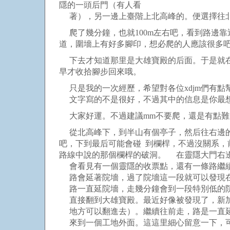
隱的一頭后門（有人看
著），另一邊上臺階上北高峰的。便選擇往
爬了幾分鐘，也就100m左右吧，看到路邊
道，圍墻上有好多腳印，想必爬的人應該很多
下去才知道那里是大雄寶殿的后面。于是就在
早才收拾腳步回來哦。
只是我的一次經歷，希望對各位xdjm們有點
文字寫的不是很好，不過其中的信息是你最
大家好運。不過建議mm不要爬，還是有點難
從北高峰下，到半山有個亭子，然后往右邊的
吧，下到最后可能會碰 到欄桿，不過沒關系，
路線中說的那個欄桿的破洞。 在靈隱大門右
會看見有一個靈隱的收票點，還有一條路繼續
路會延著院墻，過了院墻這一段就可以發現在
路一直延院墻，走幾分鐘會到一段特別低的院
直接翻到大雄寶殿。最近好像被發現了，新加
地方可以翻進去）。繼續往前走，路是一直延
來到一個工地外面。這這里細心留意一下，可