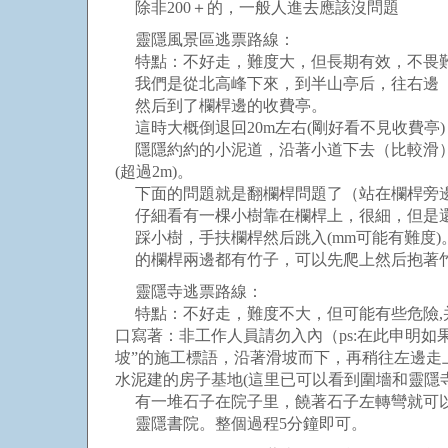
除非200＋的，一般人進去應該沒問題
靈隱風景區逃票路線：
特點：不好走，難度大，但長期有效，不畏
我們是從北高峰下來，到半山亭后，往右邊（
然后到了欄桿邊的收費亭。
這時大概倒退回20m左右(剛好看不見收費亭
隱隱約約的小泥道，沿著小道下去（比較滑）
(超過2m)。
下面的問題就是翻欄桿問題了（站在欄桿旁邊
仔細看有一棵小樹靠在欄桿上，很細，但是還經
踩小樹，手扶欄桿然后跳入(mm可能有難度)
的欄桿兩邊都有竹子，可以先爬上然后抱著竹
靈隱寺逃票路線：
特點：不好走，難度不大，但可能有些危險,
口寫著：非工作人員請勿入內（ps:在此申明如
坡”的施工標語，沿著滑坡而下，再稍往左邊
水泥建的房子基地(這里已可以看到圍墻和靈隱
有一堆石子在院子里，饒著石子左轉彎就可以
靈隱書院。整個過程5分鐘即可。