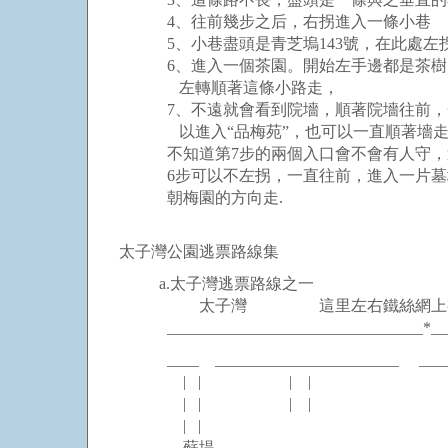
4、往前幾步之后，右拐進入一條小巷
5、小巷盡頭是青芝塢143號，在此處左
6、進入一個茶園。開始左手邊都是茶樹，
左轉順著這條小路走，
7、不遠就會看到院墻，順著院墻往前，一
以進入“品梅苑”，也可以一直順著墻走
不知道第7步的兩個入口會不會有人守，這
6步可以不左拐，一直往前，進入一片墓地
朝梅園的方向走.
太子灣公園逃票路線集
a.太子灣逃票路線之一
太子灣 這里左右鐵絲網上有
________________________________*__
____ _______________________ ___
| | | |
| | | |
| |
蘇堤