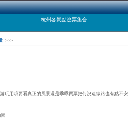
杭州各景點逃票集合
量
>>>
險游玩用哦要看真正的風景還是乖乖買票把何況這線路也有點不安
園