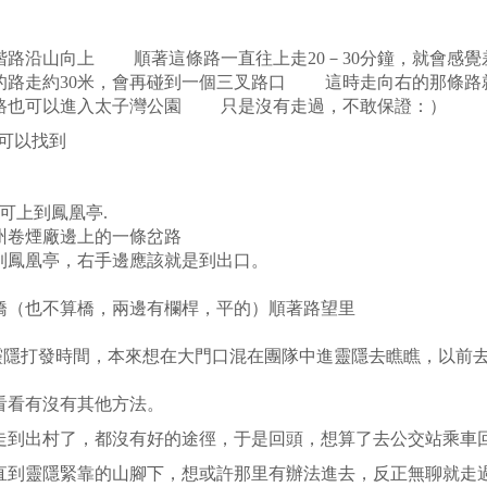
沿山向上 順著這條路一直往上走20－30分鐘，就會感覺
路走約30米，會再碰到一個三叉路口 這時走向右的那條路就
路也可以進入太子灣公園 只是沒有走過，不敢保證：）
上可以找到
上到鳳凰亭.
州卷煙廠邊上的一條岔路
鳳凰亭，右手邊應該就是到出口。
橋（也不算橋，兩邊有欄桿，平的）順著路望里
隱打發時間，本來想在大門口混在團隊中進靈隱去瞧瞧，以前去
看看有沒有其他方法。
到出村了，都沒有好的途徑，于是回頭，想算了去公交站乘車
到靈隱緊靠的山腳下，想或許那里有辦法進去，反正無聊就走過去