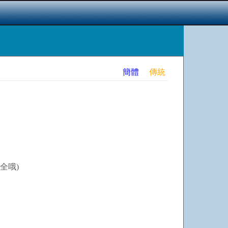
簡體
傳統
全哦)