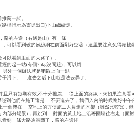
難推薦一試。
路標指示為靈隱出口)下山繼續走,
)，路的左邊（右邊是山）有一條
，可以看到破的鐵絲網在前面剛好空著（這里要注意免得頭被
可以看到里面的大路了）。
的起一站(有個75kg沒問題)，可以腳
。另外一個辦法就是稍微上面一點
子滑下。 進去之后下山就是法云弄了。
并且只有短期有效,不十分推薦. 從上面的路線下來如果注意看
果碰到他們在施工還是 不要進去了，我們入內的時候剛好中午停工
走上一個架在 空地上的方便施工人員走的木架（雖然比較寬，
寺內部分場景)，再跳到 對面的黃土地上沿著圍墻往右走（面
看到一條大路通靈隱了，路的左邊即