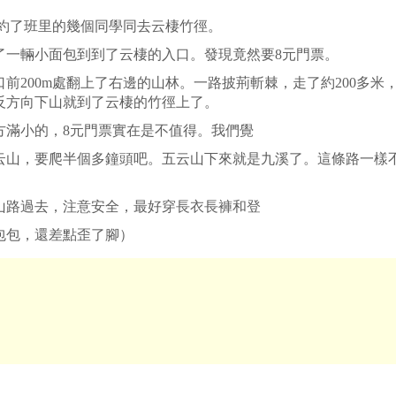
約了班里的幾個同學同去云棲竹徑。
了一輛小面包到到了云棲的入口。發現竟然要8元門票。
00m處翻上了右邊的山林。一路披荊斬棘，走了約200多米
的反方向下山就到了云棲的竹徑上了。
滿小的，8元門票實在是不值得。我們覺
山，要爬半個多鐘頭吧。五云山下來就是九溪了。這條路一樣
路過去，注意安全，最好穿長衣長褲和登
包包，還差點歪了腳）