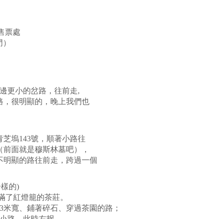
售票處
門）
更小的岔路，往前走,
，很明顯的，晚上我們也
塢143號，順著小路往
前面就是穆斯林墓吧），
明顯的路往前走，跨過一個
樣的)
了紅燈籠的茶莊。
米寬、鋪著碎石、穿過茶園的路；
小路，此時左拐