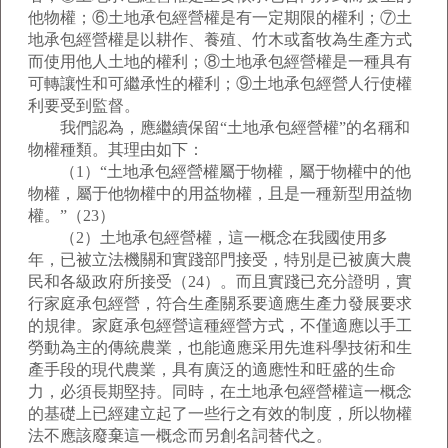
他物權；⑥土地承包經營權是有一定期限的權利；⑦土
地承包經營權是以耕作、養殖、竹木或畜牧為生產方式
而使用他人土地的權利；⑧土地承包經營權是一種具有
可轉讓性和可繼承性的權利；⑨土地承包經營人行使權
利要受到監督。
我們認為，應繼續保留“土地承包經營權”的名稱和
物權種類。其理由如下：
（1）“土地承包經營權屬于物權，屬于物權中的他
物權，屬于他物權中的用益物權，且是一種新型用益物
權。”（23）
（2）土地承包經營權，這一概念在我國使用多
年，已被立法機關和實踐部門接受，特別是已被廣大農
民和各級政府所接受（24）。而且實踐已充分證明，實
行家庭承包經營，符合生產關系要適應生產力發展要求
的規律。家庭承包經營這種經營方式，不僅適應以手工
勞動為主的傳統農業，也能適應采用先進科學技術和生
產手段的現代農業，具有廣泛的適應性和旺盛的生命
力，必須長期堅持。同時，在土地承包經營權這一概念
的基礎上已經建立起了一些行之有效的制度，所以物權
法不應該廢棄這一概念而另創名詞替代之。