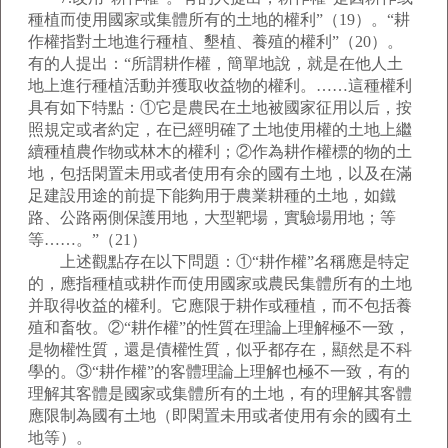
種植而使用國家或集體所有的土地的權利”（19）。“耕
作權指對土地進行種植、墾植、養殖的權利”（20）。
有的人提出：“所謂耕作權，簡單地說，就是在他人土
地上進行種植活動并獲取收益物的權利。……這種權利
具有如下特點：①它是農民在土地被國家征用以后，按
照規定或者約定，在已經明確了土地使用權的土地上繼
續種植農作物或林木的權利；②作為耕作權標的物的土
地，包括閑置未用或者使用有余的國有土地，以及在滿
足建設用途的前提下能夠用于農業耕種的土地，如鐵
路、公路兩側保護用地，大型靶場，實驗場用地；等
等……。”（21）
上述觀點存在以下問題：①“耕作權”名稱應是特定
的，應指種植或耕作而使用國家或農民集體所有的土地
并取得收益的權利。它應限于耕作或種植，而不包括養
殖和畜牧。②“耕作權”的性質在理論上理解極不一致，
是物權性質，還是債權性質，似乎都存在，顯然是不科
學的。③“耕作權”的客體理論上理解也極不一致，有的
理解其客體是國家或集體所有的土地，有的理解其客體
應限制為國有土地（即閑置未用或者使用有余的國有土
地等）。