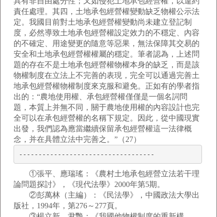
具有非自由處分性；又如侵犯土地承包經營權，以違約
責任處理。其四，土地承包經營權變動缺乏物權公示法
定。我國目前對土地承包經營權變動尚未建立登記制
度，必然導致土地承包經營權設定效力的不穩定、內容
的不確定、用途變更的隨意等惡果，無法保障其交易的
安全和土地承包經營權權屬的穩定。筆者認為，上述問
題的存在不是土地承包經營權物權本身的缺乏，而是該
物權制度在立法上不完善的表現，完全可以通過完善土
地承包經營權物權制度來克服和避免。正如有的學者指
出的：“農地使用權、承包經營權僅僅是一個名詞問
題，本質上并無不同，關于農地使用權的內容設計也完
全可以在承包經營權的名稱下規定。因此，從中國現實
出發，我們認為應當繼續保留承包經營權這一法律概
念，并在具體立法中完善之。”（27）
-----------------------------------
①張平、應瑞瑤：《農村土地承包經營立法若干理
論問題探討》，《現代法學》2000年第5期。
②彭萬林（主編）：《民法學》，中國政法大學出
版社，1994年，第276～277頁。
③楊立新、尹艷：《我國他物權制度的重新構