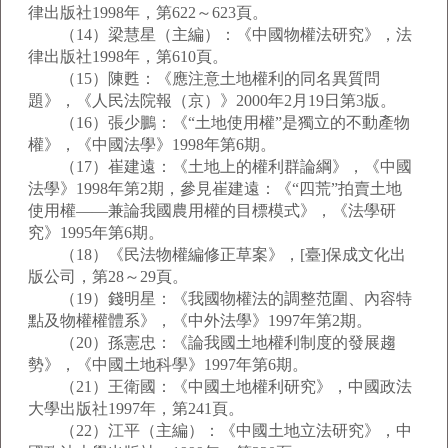
律出版社1998年，第622～623頁。
（14）梁慧星（主編）：《中國物權法研究》，法
律出版社1998年，第610頁。
（15）陳甦：《應注意土地權利的同名異質問
題》，《人民法院報（京）》2000年2月19日第3版。
（16）張少鵬：《“土地使用權”是獨立的不動產物
權》，《中國法學》1998年第6期。
（17）崔建遠：《土地上的權利群論綱》，《中國
法學》1998年第2期，參見崔建遠：《“四荒”拍賣土地
使用權——兼論我國農用權的目標模式》，《法學研
究》1995年第6期。
（18）《民法物權編修正草案》，[臺]保成文化出
版公司，第28～29頁。
（19）錢明星：《我國物權法的調整范圍、內容特
點及物權權體系》，《中外法學》1997年第2期。
（20）孫憲忠：《論我國土地權利制度的發展趨
勢》，《中國土地科學》1997年第6期。
（21）王衛國：《中國土地權利研究》，中國政法
大學出版社1997年，第241頁。
（22）江平（主編）：《中國土地立法研究》，中