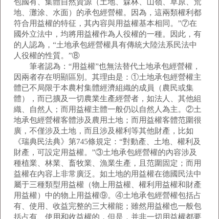
包國有、集體自然資源（土地、森林、山嶺、草原、荒
地、灘涂、水面）的承包經營權。因為，這兩類權利都
符合用益權的特征，其內容與用益權基本相同。”⑦在
國外立法中，均將用益權作為人役權的一種。因此，有
的人認為，“土地承包經營權具有傳統大陸法系民法中
人役權的性質。”⑧
筆者認為：“用益權”也無法替代土地承包經營權，
因兩者存在明顯區別。其理由是：①土地承包經營權主
體已不局限于本農村集體經濟組織的成員（農民或集
體），而已擴及一切農業生產經營者，如法人、其他組
織、自然人；而用益權主體一般仍以自然人為主。②土
地承包經營權客體涉及農用土地；而用益權客體范圍很
廣，不僅涉及土地，而且涉及權利等其他財產，比如
《瑞典民法典》第745條規定：“對動產、土地、權利及
財產，可設定用益權。”③土地承包經營權的內容涉及
種植業、林業、畜牧業、漁業生產，且范圍固定；而用
益權在內容上非常廣泛。如土地的用益權在德國民法中
屬于三種類型用益權（物上用益權、權利用益權和財產
用益權）中的物上用益權⑨。④土地承包經營權包括占
有、使用、收益完整的三大權能；雖然用益權也一般包
括占有、使用和收益權的，但是，并非一切用益權都要