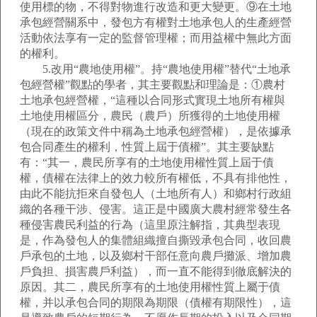
使用標的物，不得對物進行改造和更大變更。⑨在土地
承包經營關系中，發包方有權對土地承包人的生產經營
活動依法享有一定的監督管理權；而用益權中無此方面
的權利。
5.改用“農地使用權”。持“農地使用權”替代“土地承
包經營權”觀點的學者，其主要觀點和理論是：①農村
土地承包經營權，“這種以合同形式實現土地所有權與
土地使用權區分，農民（農戶）所獲得的土地使用權
（現在的政策文件中稱為土地承包經營權），是依據承
包合同產生的權利，性質上屆于債權”。其主要缺點
有：“其一，農民所享有的土地使用權性質上屆于債
權，債權在法律上的效力較所有權低，不具有排他性，
由此不能抗拒來自發包人（土地所有人）和鄉村行政組
織的各種干涉、侵害。這正是中國廣大農村經常發生各
種侵害農民利益的行為（這里原注解指，其典型表現
是，作為發包人的集體組織擅自撕毀承包合同，收回農
戶承包的土地，以及鄉村干部任意向農戶攤派、增加農
戶負担、損害農戶利益），而一直不能得到徹底解決的
原因。其二，農民所享有的土地使用權性質上屬于債
權，并以承包合同的期限為期限（債權有期限性），這