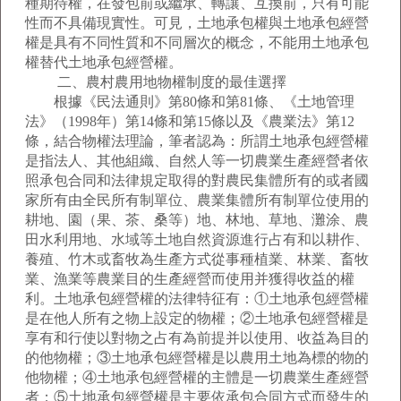
種期待權，在發包前或繼承、轉讓、互換前，只有可能
性而不具備現實性。可見，土地承包權與土地承包經營
權是具有不同性質和不同層次的概念，不能用土地承包
權替代土地承包經營權。
二、農村農用地物權制度的最佳選擇
根據《民法通則》第80條和第81條、《土地管理
法》（1998年）第14條和第15條以及《農業法》第12
條，結合物權法理論，筆者認為：所謂土地承包經營權
是指法人、其他組織、自然人等一切農業生產經營者依
照承包合同和法律規定取得的對農民集體所有的或者國
家所有由全民所有制單位、農業集體所有制單位使用的
耕地、園（果、茶、桑等）地、林地、草地、灘涂、農
田水利用地、水域等土地自然資源進行占有和以耕作、
養殖、竹木或畜牧為生產方式從事種植業、林業、畜牧
業、漁業等農業目的生產經營而使用并獲得收益的權
利。土地承包經營權的法律特征有：①土地承包經營權
是在他人所有之物上設定的物權；②土地承包經營權是
享有和行使以對物之占有為前提并以使用、收益為目的
的他物權；③土地承包經營權是以農用土地為標的物的
他物權；④土地承包經營權的主體是一切農業生產經營
者；⑤土地承包經營權是主要依承包合同方式而發生的