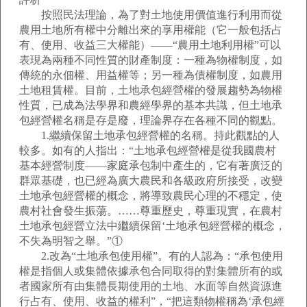
按照民法理論，為了對土地使用價值進行利用而從
農用土地所有權中分離出來的享用權能（它一般包括占
有、使用、收益三大權能）——“農用土地利用權”可以
表現為兩種不同性質的財產制度：一種為物權制度，如
傳統的永佃權、用益權等；另一種為債權制度，如農用
土地租賃權。目前，土地承包經營權的發展趨勢為物權
性質，已成為法學界和農經學界的基本共識，但土地承
包經營權名稱是存是廢，理論界存在各種不同的觀點。
1.繼續保留土地承包經營權的名稱。持此觀點的人
較多。如有的人指出：“土地承包經營權是從我國農村
基本經營制度——家庭承包制中產生的，它有著廣泛的
群眾基礎，也已經為廣大農民和各級政府所接受，改變
土地承包經營權的概念，將導致農民心理的不穩定，使
農村社會發生振蕩。……尊重歷史，尊重現實，在農村
土地承包經營立法中繼續保留‘土地承包經營權的概念，
不失為明智之舉。”①
2.改為“土地承包使用權”。有的人認為：“承包使用
權是指個人或集體依據承包合同取得的對集體所有的或
者國家所有由集體長期使用的土地、水面等自然資源進
行占有、使用、收益的權利”，“把這類物權稱為‘承包經