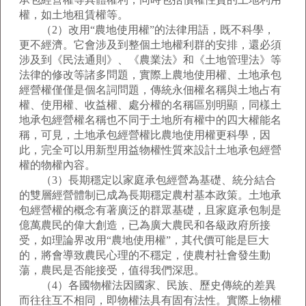
權，如土地租賃權等。
（2）改用“農地使用權”的法律用語，既不科學，
更不經濟。它會涉及到整個土地權利群的安排，還必須
涉及到《民法通則》、《農業法》和《土地管理法》等
法律的修改等諸多問題，實際上農地使用權、土地承包
經營權僅僅是個名詞問題，傳統永佃權名稱與土地占有
權、使用權、收益權、處分權的名稱區別明顯，同樣土
地承包經營權名稱也不同于土地所有權中的四大權能名
稱，可見，土地承包經營權比農地使用權更科學，因
此，完全可以用新型用益物權性質來設計土地承包經營
權的物權內容。
（3）長期穩定以家庭承包經營為基礎、統分結合
的雙層經營體制已成為長期穩定農村基本政策。土地承
包經營權的概念有著廣泛的群眾基礎，且家庭承包制是
億萬農民的偉大創造，已為廣大農民和各級政府所接
受，如理論界改用“農地使用權”，其代價可能是巨大
的，將會導致農民心理的不穩定，使農村社會發生動
蕩，農民是否能接受，值得我們深思。
（4）各國物權法因國家、民族、歷史傳統的差異
而往往互不相同，即物權法具有固有法性。實際上物權