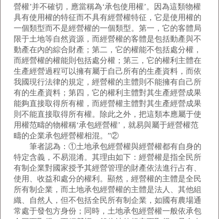
營權’并不確切，應當稱為‘承包使用權’。因為這類物權
具有使用權的特征而不具有經營權特征，它是使用權的
一個類型而不是經營權的一個類型。第一，它的客體局
限于土地等自然資源，而經營權的客體是包括動產與不
動產在內的綜合財產；第二，它的權能不包括處分權，
而經營權的權能則包括處分權；第三，它的權利主體在
生產經營過程可以擁有屬于自己所有的生產資料，而依
我國現行法律的規定，經營權的主體則不能擁有自己所
有的生產資料；第四，它的權利主體對其生產經營成果
能夠直接取得所有權，而經營權主體對其生產經營成果
則不能直接取得所有權。除此之外，把這類本應屬于使
用權范疇的物權稱‘承包經營權’，就易與屬于經營權范
疇的企業承包經營權相混。”②
筆者認為：①土地承包經營權與經營權都有自身的
特定含義，不易混淆。其理由如下：經營權是指全民所
有制企業對國家授予其經營管理的財產依法進行占有、
使用、收益和處分的權利。顯然，經營權的主體是全民
所有制企業，而土地承包經營權的主體是法人、其他組
織、自然人，但不包括全民所有制企業，如國有農場通
常處于發包方身份；同時，土地承包經營權一般依承包