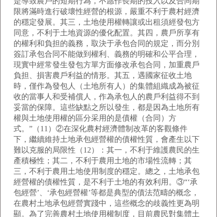
是導致農戶的短期行為，不愿作長期的投入以及合同期
限將滿時進行破壞性經營的根源，嚴重不利于農村經濟
的穩定發展。其三，土地使用權轉讓或出租須經發包方
同意，不利于土地資源的優化配置。其四，農戶所享有
的權利和負担的義務，取決于承包合同的規定，而分別
簽訂承包合同不能做到權利、義務的明確和公平合理，
現實中經常發生發包方單方面修改承包合同，加重農戶
負担、損害農戶利益的情形。其五，遇國家征收土地
時，僅作為發包人（土地所有人）的集體組織成為被征
收的當事人和受補償人，作為承包人的農戶利益得不到
妥當的保障。這些缺點之所以發生，都是因為土地所有
權與土地使用權的區分采用的是債權（合同）方
式。”（11）②在深化農村經濟體制改革的客觀條件
下，繼續維持土地承包經營權的債權性質，會產生以下
難以克服的局限性（12）：其一，不利于維護農民的生
產積極性；其二，不利于農用土地的市場性流轉；其
三，不利于農用土地使用制度的穩定。總之，土地承包
經營權的債權性質，是不利于土地的有效利用。③“‘承
包經營’、‘承包經營權’等都是典型的債法范疇的概念，
在農村土地承包經營實踐中，這些概念的歧義性更為明
顯。為了完善農村土地使用權制度，目前農民對集體土