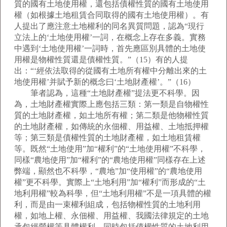
質的國有土地使用權，還包括債權性質的國有土地使用
權（如根據土地租賃合同取得的國有土地使用權）。有
人提出了應注意土地權利的同名異質問題，認為“現行
立法上的‘土地使用權’一詞，在概念上存在多義。實務
中遇到‘土地使用權’一詞時，首先應區別具體的土地使
用權是物權性質還是債權性質。”（15）有的人提
出：“‘經依法取得的從國有土地所有權中分離出來的土
地使用權’并賦予新的概念曰‘土地財產權’。”（16）
筆者認為，這種“土地財產權”提法更不科學。因
為，土地財產權實際上應包括三類：第一類是自物權性
質的土地財產權，如土地所有權；第二類是他物權性質
的土地財產權，如傳統的永佃權、用益權、土地抵押權
等；第三類是債權性質的土地財產權，如土地租賃權
等。既然“土地使用”加“權利”的“土地使用權”不科學，
同樣“農地使用”加“權利”的“農地使用權”同樣存在上述
弊端，顯然也不科學，“農地”加“使用權”的“農地使用
權”更不科學。實際上“土地利用”加“權利”而形成的“土
地利用權”較為科學，但“土地利用權”不是一項具體的權
利，而是由一束權利組成，包括物權性質的土地利用
權，如地上權、永佃權、用益權、我國法律規定的土地
承包經營權等具體權利，同時包括債權性質的土地利用