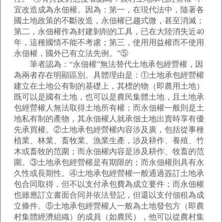
宜改造成為永佃權。因為：第一，在現代法中，隨著各
國土地政策的不斷改造，永佃權已趨式微，甚至消滅；
第二，永佃權作為封建剝削的工具，已在大陸消失近40
年，這種國情不能不考慮；第三，使用用益權而不使用
永佃權，國外已有立法先例。”⑤
筆者認為：“永佃權”無法替代土地承包經營權，因
為兩者存在明顯區別。具體理由是：①土地承包經營權
建立在土地公有制的基礎上，其標的物（即農用土地）
既可以是國有土地，也可以是農民集體土地，且土地承
包經營權人無法取得土地所有權；而永佃權一般則是土
地私有制的產物，其永佃權人就承佃土地出賣時享有優
先承買權。②土地承包經營權內容涉及廣，包括從事種
植業、林業、畜牧業、漁業生產，涉及耕作、養殖、竹
木或畜牧的范圍；而永佃權內容是涉及耕作、牧畜的范
圍。③土地承包經營權是有期限的；而永佃權則具有永
久性或長期性。④土地承包經營權一般通過簽訂土地承
包合同取得，但不以支付承包費為成立要件；而永佃權
也雖應訂立書面合同并依法登記，但還以支付佃租為成
立條件。⑤土地承包經營權人一般為土地發包方（即農
村集體經濟組織）的成員（如農民），他可以從農村集