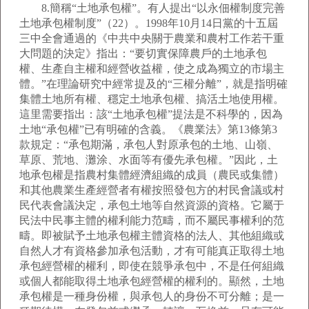
8.簡稱“土地承包權”。有人提出“以永佃權制度完善
土地承包權制度”（22）。1998年10月14日黨的十五屆
三中全會通過的《中共中央關于農業和農村工作若干重
大問題的決定》指出：“要切實保障農戶的土地承包
權、生產自主權和經營收益權，使之成為獨立的市場主
體。”在理論研究中經常提及的“三權分離”，就是指明確
集體土地所有權、穩定土地承包權、搞活土地使用權。
這里需要指出：該“土地承包權”提法是不科學的，因為
土地“承包權”已有明確的含義。《農業法》第13條第3
款規定：“承包期滿，承包人對原承包的土地、山嶺、
草原、荒地、灘涂、水面等有優先承包權。”因此，土
地承包權是指農村集體經濟組織的成員（農民或集體）
和其他農業生產經營者有權按照發包方的村民會議或村
民代表會議決定，承包土地等自然資源的資格。它屬于
民法中民事主體的權利能力范疇，而不屬民事權利的范
疇。即被賦予土地承包權主體資格的法人、其他組織或
自然人才有資格參加承包活動，才有可能真正取得土地
承包經營權的權利，即使在競爭承包中，不是任何組織
或個人都能取得土地承包經營權的權利的。顯然，土地
承包權是一種身份權，與承包人的身份不可分離；是一