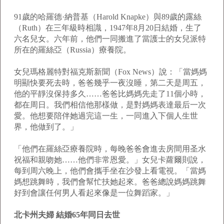
91歲的哈羅德·納普基（Harold Knapke）與89歲的露絲
（Ruth）在三年級時相識，1947年8月20日結婚，生了
六名兒女。六年前，他們一同搬進了當護士的女兒派特
所在的羅絲亞（Russia）療養院。
女兒瑪格麗特對福克斯新聞（Fox News）說：「當媽媽
明顯快要死去時，爸爸幾乎一夜沒睡，第二天是周五，
他的平靜沒保持多久……爸爸比媽媽先走了11個小時，
都在周日。我們相信他那樣做，是對媽媽表達最后一次
愛。他想要陪伴她過完這一生，一同進入下個人生世
界，他做到了。」
「他們在羅絲亞療養院時，每晚爸爸會進去房間用圣水
祝福和親吻她……他們非常恩愛。」女兒卡蘿爾則說，
每到周六晚上，他們會攜手坐在沙發上看電視。「當媽
媽想跳舞時，我們會幫忙扶她起來。爸爸總說媽媽跳舞
好到會讓任何男人看起來像是一位舞蹈家。」
北卡州夫婦 結婚65年同日去世