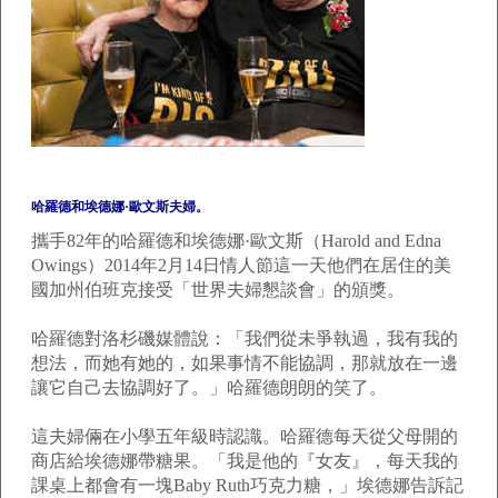
哈羅德和埃德娜·歐文斯夫婦。
攜手82年的哈羅德和埃德娜·歐文斯（Harold and Edna
Owings）2014年2月14日情人節這一天他們在居住的美
國加州伯班克接受「世界夫婦懇談會」的頒獎。
哈羅德對洛杉磯媒體說：「我們從未爭執過，我有我的
想法，而她有她的，如果事情不能協調，那就放在一邊
讓它自己去協調好了。」哈羅德朗朗的笑了。
這夫婦倆在小學五年級時認識。哈羅德每天從父母開的
商店給埃德娜帶糖果。「我是他的『女友』，每天我的
課桌上都會有一塊Baby Ruth巧克力糖，」埃德娜告訴記