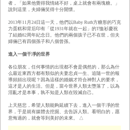
者，「如果他覺得我情緒不好，桌上就會有兩塊糖。」
說到這里，夫婦倆笑得十分開懷。
2013年11月24日這一天，他們以Baby Ruth方糖形的巧克
力蛋糕和背后印有「從1931年就在一起」的T恤衫慶祝
了結婚82周年紀念日。他們的兩個孩子已不在世，但夫
婦倆已有四個孫子和八個曾孫。
進入一個干凈的世界
各位朋友，任何事情的出現都不會是偶然的，那么為什
么最近東西方都有類似的夫妻忠貞一生、追隨一世的報
導頻頻出現呢？因為這樣的婚姻才符合神對人的要求，
這才是人的生活。但是，當今世界人類太墮落了，以為
淫亂才是本事，孰不知是人類在毀滅自己。
上天慈悲，希望人類能夠延續下去，進入一個干凈的世
界，于是就有媒體去挖掘、去告訴人類。看明白的，愿
意悔過的，就會等到美好的未來。 △