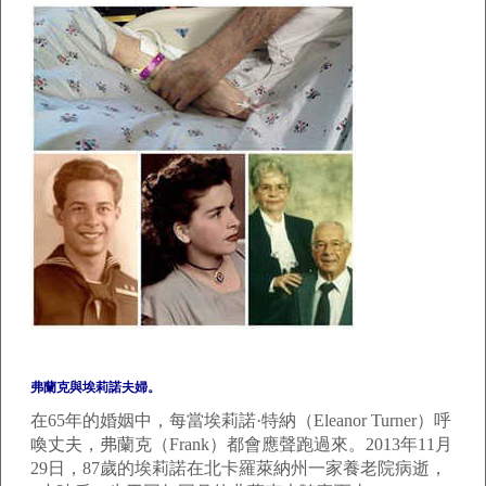
弗蘭克與埃莉諾夫婦。
在65年的婚姻中，每當埃莉諾·特納（Eleanor Turner）呼
喚丈夫，弗蘭克（Frank）都會應聲跑過來。2013年11月
29日，87歲的埃莉諾在北卡羅萊納州一家養老院病逝，