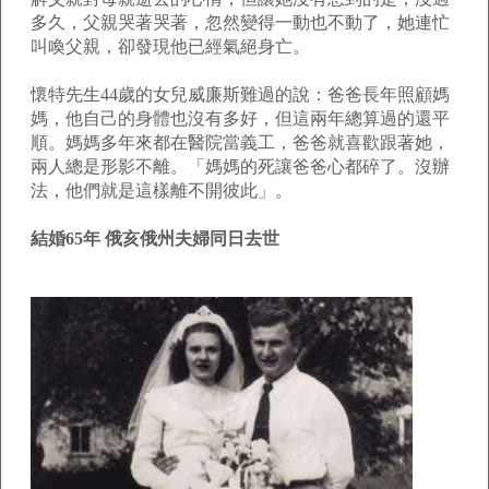
多久，父親哭著哭著，忽然變得一動也不動了，她連忙
叫喚父親，卻發現他已經氣絕身亡。
懷特先生44歲的女兒威廉斯難過的說：爸爸長年照顧媽
媽，他自己的身體也沒有多好，但這兩年總算過的還平
順。媽媽多年來都在醫院當義工，爸爸就喜歡跟著她，
兩人總是形影不離。「媽媽的死讓爸爸心都碎了。沒辦
法，他們就是這樣離不開彼此」。
結婚65年 俄亥俄州夫婦同日去世