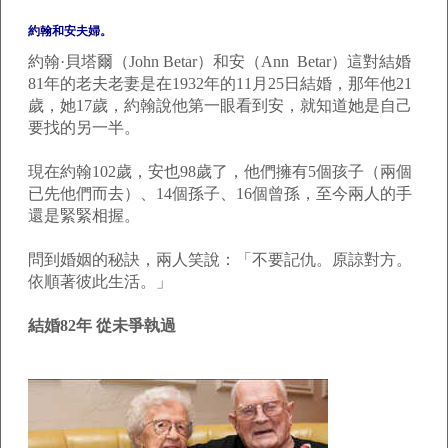
約翰和安夫婦。
約翰·貝塔爾（John Betar）和安（Ann Betar）這對結婚
81年的老夫老妻是在1932年的11月25日結婚，那年他21
歲，她17歲，約翰說他第一眼看到安，就知道她是自己
要找的另一半。
現在約翰102歲，安也98歲了，他們擁有5個孩子（兩個
已先他們而去）、14個孫子、16個曾孫，至今兩人的手
還是緊緊相握。
問到婚姻的秘訣，兩人笑說：「不要記仇。原諒對方。
依順著彼此生活。」
結婚82年 從未爭執過