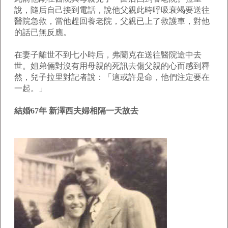
說，隨后自己接到電話，說他父親此時呼吸衰竭要送往
醫院急救，當他趕回養老院，父親已上了救護車，對他
的話已無反應。
在妻子離世不到七小時后，弗蘭克在送往醫院途中去
世。姐弟倆對沒有用母親的死訊去傷父親的心而感到釋
然，兒子拉里對記者說：「這或許是命，他們注定要在
一起。」
結婚67年 新澤西夫婦相隔一天故去