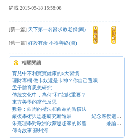
網載 2015-05-18 15:58:08
[新一篇]
天下第一名醫求教老僧(圖)
[舊一篇]
好殺有余 不得善終(圖)
相關閱讀
育兒中不利寶寶健康的6大習慣
理財專欄 做卡奴還是卡神？你自己選唄
孟子體育思想研究
傳統文化中，為何“和”如此重要？
東方美學的當代反思
數卷：西周的禮法和西歐的習慣法
嚴復學術與思想研究新進展 ——紀念嚴復逝世85周年國際學術研討會綜述
朱熹理學對歐洲啟蒙思想家的影響 ——兼論中國文明對西方文明的作用
傳奇故事 蘇州河