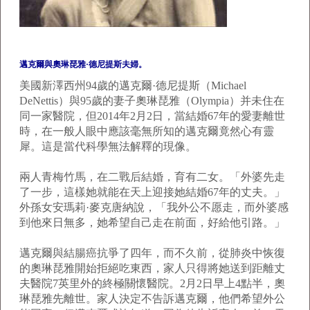
邁克爾與奧琳琵雅·德尼提斯夫婦。
美國新澤西州94歲的邁克爾·德尼提斯（Michael
DeNettis）與95歲的妻子奧琳琵雅（Olympia）并未住在
同一家醫院，但2014年2月2日，當結婚67年的愛妻離世
時，在一般人眼中應該毫無所知的邁克爾竟然心有靈
犀。這是當代科學無法解釋的現像。
兩人青梅竹馬，在二戰后結婚，育有二女。「外婆先走
了一步，這樣她就能在天上迎接她結婚67年的丈夫。」
外孫女安瑪莉·麥克唐納說，「我外公不愿走，而外婆感
到他來日無多，她希望自己走在前面，好給他引路。」
邁克爾與結腸癌抗爭了四年，而不久前，從肺炎中恢復
的奧琳琵雅開始拒絕吃東西，家人只得將她送到距離丈
夫醫院7英里外的終極關懷醫院。2月2日早上4點半，奧
琳琵雅先離世。家人決定不告訴邁克爾，他們希望外公