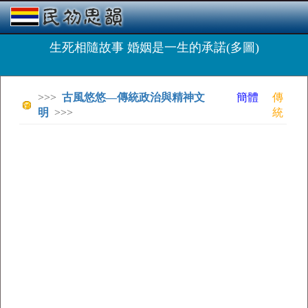
生死相隨故事 婚姻是一生的承諾(多圖)
>>>
古風悠悠—傳統政治與精神文
簡體
傳
明
>>>
統