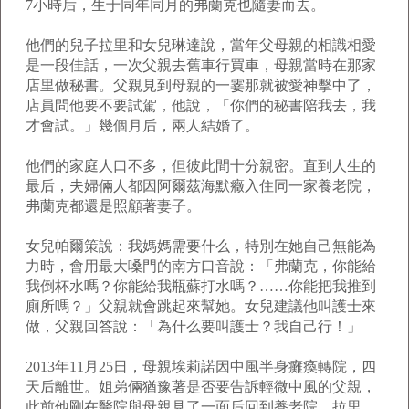
7小時后，生于同年同月的弗蘭克也隨妻而去。
他們的兒子拉里和女兒琳達說，當年父母親的相識相愛
是一段佳話，一次父親去舊車行買車，母親當時在那家
店里做秘書。父親見到母親的一霎那就被愛神擊中了，
店員問他要不要試駕，他說，「你們的秘書陪我去，我
才會試。」幾個月后，兩人結婚了。
他們的家庭人口不多，但彼此間十分親密。直到人生的
最后，夫婦倆人都因阿爾茲海默癥入住同一家養老院，
弗蘭克都還是照顧著妻子。
女兒帕爾策說：我媽媽需要什么，特別在她自己無能為
力時，會用最大嗓門的南方口音說：「弗蘭克，你能給
我倒杯水嗎？你能給我瓶蘇打水嗎？……你能把我推到
廁所嗎？」父親就會跳起來幫她。女兒建議他叫護士來
做，父親回答說：「為什么要叫護士？我自己行！」
2013年11月25日，母親埃莉諾因中風半身癱瘓轉院，四
天后離世。姐弟倆猶豫著是否要告訴輕微中風的父親，
此前他剛在醫院與母親見了一面后回到養老院。拉里