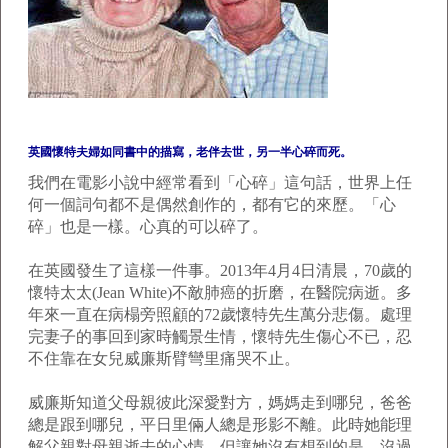
英國懷特夫婦如同書中的描寫，老伴去世，另一半心碎而死。
我們在電影小說中經常看到「心碎」這句話，世界上任
何一個詞句都不是偶然創作的，都有它的來歷。「心
碎」也是一樣。心真的可以碎了。
在英國發生了這樣一件事。2013年4月4日清晨，70歲的
懷特太太(Jean White)不敵肺癌的折磨，在醫院病逝。多
年來一直在病榻旁照顧的72歲懷特先生萬分悲傷。處理
完妻子的事回到家時觸景生情，懷特先生傷心不已，忍
不住靠在女兒威廉斯臂彎里痛哭不止。
威廉斯知道父母親彼此深愛對方，媽媽走到哪兒，爸爸
總是跟到哪兒，平日里倆人總是形影不離。此時她能理
解父親對母親逝去的心情，但讓她沒有想到的是，沒過