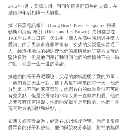
2012年7月，美國加州一對同年同月同日生的夫婦，在
結婚78年后相隔一天離世。
據《長灘電訊報》（Long Beach Press-Telegram）報導，
勒斯和海倫·布朗（Helen and Les Brown）夫婦都是在
1918年12月31日這一天出生，倆人在高中時相遇并墜入
愛河。由于男孩家庭非常富有，女孩的父親是個普通工
人，經濟和地位的懸殊使他們的愛情遭到了雙方父母的
堅決反對，但是他們用行動證明他們的愛情并不是一時
沖動，而是一生一世的承諾。
據他們的長子丹尼爾說，父母的婚姻證明了愛的力量：
「他們真是天生一對，攜手共度78年來的每一天。他們
分別來自不同的家庭背景，他們各自的軌道看似不可能
有交叉點，但是父母結婚78年以來一直非常相愛。他們
之間沒有任何障礙，他們的愛似乎是無限的。他們非常
寬容對方的弱點和缺點。」
布朗夫婦喜歡旅游，經常在加州海岸游覽。他們非常疼
愛眾多的孫子和曾孫。他們與親友分享說：對神的無限