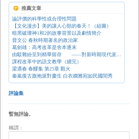
推薦文章
論評價的科學性或合理性問題
【文化漫步】美的讓人心顫的春天！（組圖）
暗黑破壞神1和2的故事背景以及劇情簡介
晉文公 春秋時期著名的政治家
葛劍雄：高考改革是舍本逐末
由駁雜紛呈到精華留存 ——對新時期現代派小說的回顧與審視
課程改革中的語文教學（續完）
梁遇春 春醪集 第25章 觀火
秦嵐復古旗袍派對慶生 白衣嫻雅宛如民國閨秀
評論集
暫無評論。
稱謂：