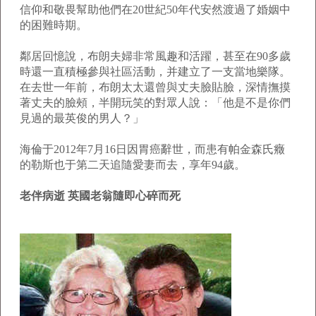
信仰和敬畏幫助他們在20世紀50年代安然渡過了婚姻中
的困難時期。
鄰居回憶說，布朗夫婦非常風趣和活躍，甚至在90多歲
時還一直積極參與社區活動，并建立了一支當地樂隊。
在去世一年前，布朗太太還曾與丈夫臉貼臉，深情撫摸
著丈夫的臉頰，半開玩笑的對眾人說：「他是不是你們
見過的最英俊的男人？」
海倫于2012年7月16日因胃癌辭世，而患有帕金森氏癥
的勒斯也于第二天追隨愛妻而去，享年94歲。
老伴病逝 英國老翁隨即心碎而死