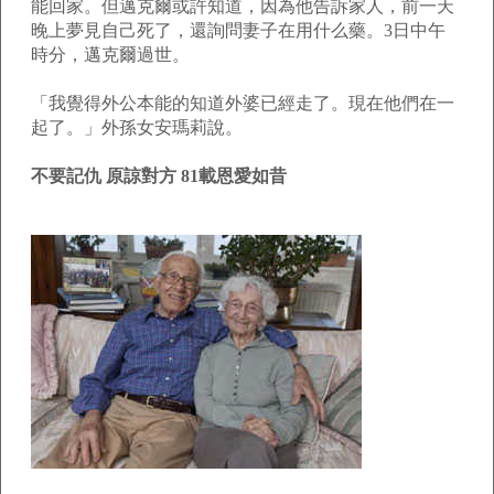
能回家。但邁克爾或許知道，因為他告訴家人，前一天
晚上夢見自己死了，還詢問妻子在用什么藥。3日中午
時分，邁克爾過世。
「我覺得外公本能的知道外婆已經走了。現在他們在一
起了。」外孫女安瑪莉說。
不要記仇 原諒對方 81載恩愛如昔