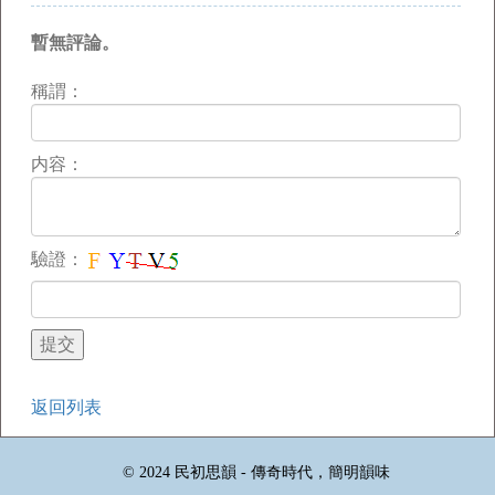
暫無評論。
稱謂：
内容：
驗證：
返回列表
© 2024 民初思韻 - 傳奇時代，簡明韻味