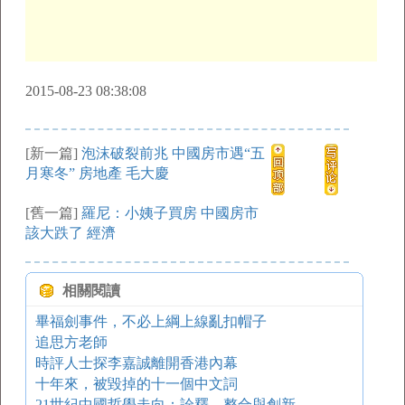
2015-08-23 08:38:08
[新一篇]
泡沫破裂前兆 中國房市遇“五
月寒冬” 房地產 毛大慶
[舊一篇]
羅尼：小姨子買房 中國房市
該大跌了 經濟
相關閱讀
畢福劍事件，不必上綱上線亂扣帽子
追思方老師
時評人士探李嘉誠離開香港內幕
十年來，被毀掉的十一個中文詞
21世紀中國哲學走向：詮釋、整合與創新