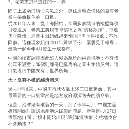
3、老業主拚命提住的一口氣
除了上述兩口續命真氣之外，撐住房地產價格的還有老
業主拚命提住的一口氣。
從2011年以來，從上海開始，全國多個城市的樓盤降價
引發退房，老業主將房市降價稱之為“價格欺詐”，每逢
房企降價，老業主就組織起來“圍攻”房企售樓處，不許
降價。這種現象始自2011年延續至今，屢屢見于報導，
最新一起今年4月發生于成都市。
中國的樓市調控因此陷入極為尷尬的兩難境地：不降價
公眾不滿意，降價則部份已購房的老業主集體反對。這
口氣堪稱中國獨有，世界所無，
天下沒有不破的經濟泡沫
過去4年以來，中國房市就依靠上述三口氣延命，其中
最重要的一口氣當然是地方政府源源送去的續命氣。
但是，泡沫總有破裂的一天，到了今年4月，中國主流
媒體開始討論房地產泡沫破裂的問題。新華網4月27日
懷疑地自問：“樓市開始出現明顯降溫跡象 支柱地位會
不會動搖？”