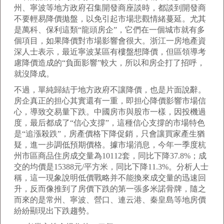
州、寧波等地方政府召集開發商座談時，都談到開發商
不要輕易降價拋盤，以免引起市場悲觀情緒蔓延。尤其
是萬科、保利這類“龍頭房企”，它們在一個城市就有多
個項目，如果降價對市場影響會很大。浙江一房地產資
深人士表示，最近寧波某區有樓盤想降價，但區領導考
慮降價造成的“負面影響”較大，所以和房企打了招呼，
就沒降成。
不過，單純歸結于地方政府不讓降價，也是片面說辭。
房企真正的担心其實還有一重，即担心降價影響市場信
心，導致交易量下跌。中國房市與股市一樣，因投機過
度，最后都成了“信心支撐”，這種信心支撐的市場特色
是“追漲殺跌”，房產價格下降促銷，只會讓買家產生猶
疑，進一步調低預期價格。據市場消息，今年一季度杭
州市區商品住房成交量為10112套，同比下降37.8%；成
交的均價是15388元/平方米，同比下降11.3%。分析人士
稱，這一現象說明低價戰略并不能換來成交量的迅速回
升，反而像推到了房價下跌的第一張多米諾骨牌，隨之
而來的是常州、寧波、營口、連云港、秦皇島等地房價
紛紛顯現出下跌趨勢。