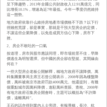
呈下降趨勢，2013年全國公共財政收入12.91萬億元，同
比增長10.1%，增速為近7年最低。今年一季度仍然維持
這一態勢。
地方政府依靠什么維持房地產市場價格不下跌？以下行
徑雖然荒謬，卻是事實，那就是干預大型房企的定價，
不讓這些企業降價，以免造成買方信心下降，房市下
挫。
2、房企不敢吐的一口氣
按道理，房市與股市應該同理，即市場前景不佳，早降
價逃生為明智選擇。但中國的房企卻在堅挺。其間緣由
何在？
一些大型房企老板公開解釋，稱地方政府不讓降價。萬
科集團董事局主席王石曾公開表示，2008年因為樓盤降
價，萬科被南京市政府罚款4000萬元。他還提到，有幾
個重點城市因萬科降價，進駐萬科查賬、查稅。2008年
有地方政府召集房企開會時，主題可以概括為“不許降
價，遠離萬科”。
王石的話亦得到業內人士旁證。有報導稱，長沙、杭