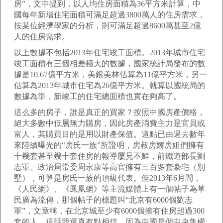
房”，文中提到，以人均住房面積為36平方米計算，中
國每年新增住宅面積可滿足超過3800萬人的住房需求，
按某位經濟學家的分析，則可滿足超過8600萬甚至2億
人的住房需求。
以上數據不包括2013年住宅竣工面積。2013年城市住宅
竣工面積有三個相差極大的數據，國家統計局發布的數
據是10.67億平方米，美銀美林估算為11億平方米，另一
估算為2013年城市住宅為26億平方米。就算以國統局的
數據為準，新峻工的住宅總面積也實在夠高了。
這么多的房子，誰是真正的買家？按照中國房產價格，
絕大多數中低層無力購房，因此房產消費主力是官員或
富人，其購買目的是用以財產保值。這點已由過去數年
來陸續曝光的“房氏一族”所證明，房叔房嬸房姐們擁有
十幾套甚至幾十套住房的報導屢見不鮮，前鐵道部長劉
志軍、政治局常委周永康等高官擁有三百多套豪宅（別
墅），可算是房氏一族的頂級代表。但2013年6月間，
《人民網》、《鳳凰網》等主流媒體上有一個帖子為草
民廣為流傳，那個帖子的標題叫“北京有6000個劉志
軍”，文章稱，在北京城至少有6000個擁有住房超過300
套的人。這話我還真有點相信，因為中國是個中央集權