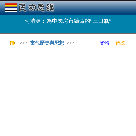
何清漣：為中國房市續命的“三口氣”
>>>
當代歷史與思想
>>>
簡體
傳統