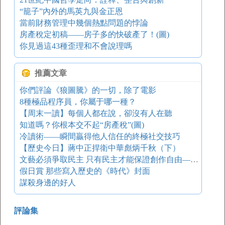
“籠子”內外的馬英九與金正恩
當前財務管理中幾個熱點問題的悖論
房產稅定初稿——房子多的快破產了！(圖)
你見過這43種歪理和不會說理嗎
推薦文章
你們評論《狼圖騰》的一切，除了電影
8種極品程序員，你屬于哪一種？
【周末一讀】每個人都在說，卻沒有人在聽
知道嗎？你根本交不起“房產稅”(圖)
冷讀術——瞬間贏得他人信任的終極社交技巧
【歷史今日】蔣中正捍衛中華彪炳千秋（下）
文藝必須爭取民主 只有民主才能保證創作自由—— 楊晦教授在中大演講
假日賞 那些寫入歷史的《時代》封面
謀殺身邊的好人
評論集