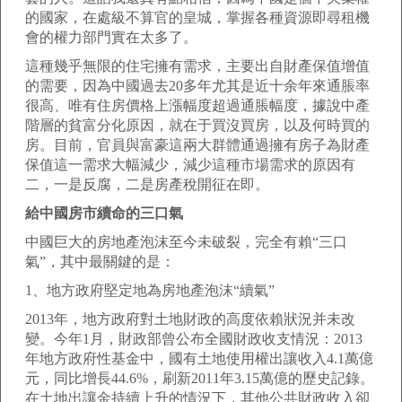
的國家，在處級不算官的皇城，掌握各種資源即尋租機
會的權力部門實在太多了。
這種幾乎無限的住宅擁有需求，主要出自財產保值增值
的需要，因為中國過去20多年尤其是近十余年來通脹率
很高、唯有住房價格上漲幅度超過通脹幅度，據說中產
階層的貧富分化原因，就在于買沒買房，以及何時買的
房。目前，官員與富豪這兩大群體通過擁有房子為財產
保值這一需求大幅減少，減少這種市場需求的原因有
二，一是反腐，二是房產稅開征在即。
給中國房市續命的三口氣
中國巨大的房地產泡沫至今未破裂，完全有賴“三口
氣”，其中最關鍵的是：
1、地方政府堅定地為房地產泡沫“續氣”
2013年，地方政府對土地財政的高度依賴狀況并未改
變。今年1月，財政部曾公布全國財政收支情況：2013
年地方政府性基金中，國有土地使用權出讓收入4.1萬億
元，同比增長44.6%，刷新2011年3.15萬億的歷史記錄。
在土地出讓金持續上升的情況下，其他公共財政收入卻