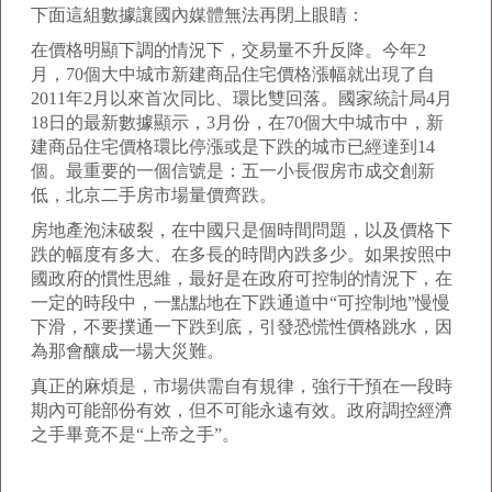
下面這組數據讓國內媒體無法再閉上眼睛：
在價格明顯下調的情況下，交易量不升反降。今年2
月，70個大中城市新建商品住宅價格漲幅就出現了自
2011年2月以來首次同比、環比雙回落。國家統計局4月
18日的最新數據顯示，3月份，在70個大中城市中，新
建商品住宅價格環比停漲或是下跌的城市已經達到14
個。最重要的一個信號是：五一小長假房市成交創新
低，北京二手房市場量價齊跌。
房地產泡沫破裂，在中國只是個時間問題，以及價格下
跌的幅度有多大、在多長的時間內跌多少。如果按照中
國政府的慣性思維，最好是在政府可控制的情況下，在
一定的時段中，一點點地在下跌通道中“可控制地”慢慢
下滑，不要撲通一下跌到底，引發恐慌性價格跳水，因
為那會釀成一場大災難。
真正的麻煩是，市場供需自有規律，強行干預在一段時
期內可能部份有效，但不可能永遠有效。政府調控經濟
之手畢竟不是“上帝之手”。