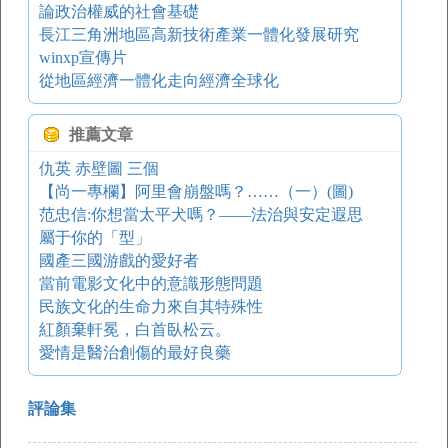
論政治權威的社會基礎
長江三角洲地區高新技術產業一體化發展研究
winxp宣傳片
從地區經濟一體化走向經濟全球化
推薦文章
仇英 赤壁圖 三個
【尚一專欄】阿里會崩盤嗎？……（一）(圖)
范忠信:你想當太平犬嗎？——法治與安定遐思
屬于你的「型」
國產三國游戲的愛好者
當前電影文化中的意識形態問題
民族文化的生命力來自其特殊性
紅顏棄軒冕，白首臥松云。
愛情是醫治創傷的最好良藥
評論集