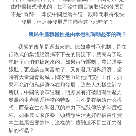
由中國模式帶來的，姑不論中國目前取得的發展是
不是“奇跡”，即便中國經濟在這一段時間取得很快
發展，但這種發展是中國模式“促進”的？
一，農民生產積極性是由承包制調動起來的嗎？
我國的改革是逼出來的。比如農村承包制，是在
行政式的集體經濟搞不下去的情況下，農民為了吃
飽肚子而悄悄搞起來的。如果再行壓制，農民還要
餓肚，更遑論走向富裕了。又如發展個私經濟，當
時有大量知青返城，國家無力給他們安排工作，如
果不允許個私經濟存在和發展，這些人怎樣生計？
所以，中國的改革過程，明顯具有打破阻礙生產力
發展的生產關系桎梏的特點。它不是在構筑什么模
式，而是在生存和發展的壓力下摧毀傳統的制度桎
梏。如果農民家多養一頭豬想生活更好都被當作資
本主義尾巴要割掉，這樣的制度難道不是生產力發
展的桎梏？