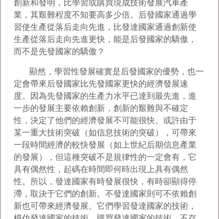
創新和發明，比學習或購買現成技術發展汽車產
業，其艱難程度不知要高多少倍。后發國家通過學
習使生產從落后走向先進，比發達國家通過創新使
生產從落后走向先進更快，能是后發國家的驕傲，
而不是先發國家的驕傲？
顯然，學習性發展確實是后發國家的優勢，也一
定會帶來后發國家比先發國家更快的經濟發展速
度。因為先發國家的生產力水平已達到最先進，進
一步的發展主要依賴創新，創新的艱難與不確定
性，決定了他們的經濟發展不可能很快。或許由于
某一重大技術突破（如信息技術的突破），可帶來
一段時間經濟的較快發展（如上世紀后期信息產業
的發展），但這種突破不是規律性的一定會有，它
具有偶然性，起碼在時間即何時出現上具有偶然
性。所以，發達國家有時發展很快，有時卻顯得停
滯，取決于它們的創新。不發達國家則可不依賴創
新也可帶來經濟發展。它們學習發達國家的技術，
模仿發達國家的技術，購買發達國家的技術，不存