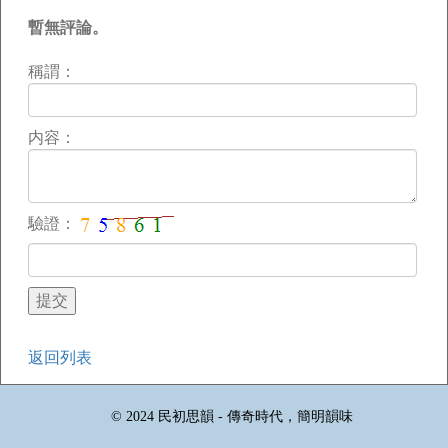
暫無評論。
稱謂：
内容：
驗證：
返回列表
© 2024 民初思韻 - 傳奇時代，簡明韻味