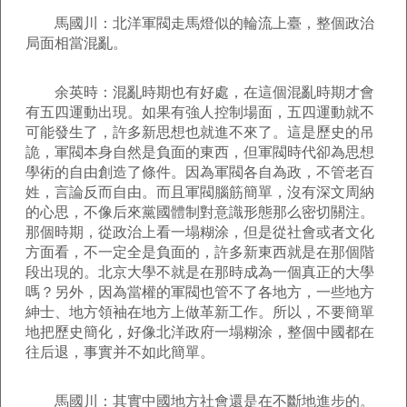
馬國川：北洋軍閥走馬燈似的輪流上臺，整個政治
局面相當混亂。
余英時：混亂時期也有好處，在這個混亂時期才會
有五四運動出現。如果有強人控制場面，五四運動就不
可能發生了，許多新思想也就進不來了。這是歷史的吊
詭，軍閥本身自然是負面的東西，但軍閥時代卻為思想
學術的自由創造了條件。因為軍閥各自為政，不管老百
姓，言論反而自由。而且軍閥腦筋簡單，沒有深文周納
的心思，不像后來黨國體制對意識形態那么密切關注。
那個時期，從政治上看一塌糊涂，但是從社會或者文化
方面看，不一定全是負面的，許多新東西就是在那個階
段出現的。北京大學不就是在那時成為一個真正的大學
嗎？另外，因為當權的軍閥也管不了各地方，一些地方
紳士、地方領袖在地方上做革新工作。所以，不要簡單
地把歷史簡化，好像北洋政府一塌糊涂，整個中國都在
往后退，事實并不如此簡單。
馬國川：其實中國地方社會還是在不斷地進步的。