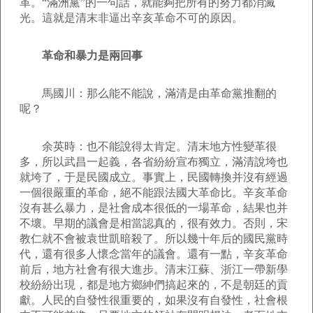
革。“滿洲黨”的一句話，就能夠把所有的努力都消滅
光。這就是清末非逼出辛亥革命不可的原因。
革命和暴力是兩回事
馬國川：那么能不能說，滿清是由革命黨推翻的
呢？
余英時：也不能說得太肯定。清末地方性變革很
多，所以武昌一起義，各省紛紛宣布獨立，滿清說垮也
就垮了，于是民國成立。事實上，民國轉換并沒有經過
一個很嚴重的革命，絕不能跟法國大革命比。辛亥革命
沒有甚么暴力，是社會成本很低的一場革命，結果也并
不壞。早期的議會是相當認真的，很有效力。否則，宋
教仁就不會被袁世凱暗殺了。所以幾十年后的國民黨時
代，還有很多人懷念當年的議會。還有一點，辛亥革命
前后，地方社會有很大進步。清末江蘇、浙江一帶新學
校紛紛出現，都是地方鄉紳們搞起來的，不是朝廷的貢
獻。人民的自發性很重要的，如果沒有自發性，社會根