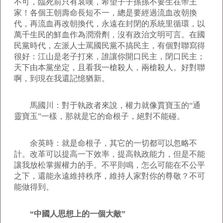
不可，臨死前只有哀嘆，希望子子孫孫不要生在帝王
家！各個王朝壽命長短不一，總是要經過流血改朝換
代，再流血再改朝換代，永遠在封閉的系統里循環，以
萬千生民的鮮血作為潤滑劑，沒有政治文明可言。在國
民黨時代，左派人士罵國民黨不搞民主，有個對聯寫得
很好：江山是老子打來，誰讓你開口民主，閉口民主；
天下由本黨坐定，且看我一槍殺人，兩槍殺人。好對聯
啊，到現在我還記憶猶新。
馬國川：對于執政者來說，權力就像賈寶玉的“通
靈寶玉”一樣，那就是它的命根子，絕對不能碰。
余英時：就是命根子，其它的一切都可以忽略不
計。改革可以提高一下效率，提高執政能力，但是不能
讓我放松掌握權力的手。不平則鳴，怎么可能在不公平
之下，還能永遠維持秩序，維持人家對你的尊敬？不可
能做得到。
“中國人思想上的一個大敵”