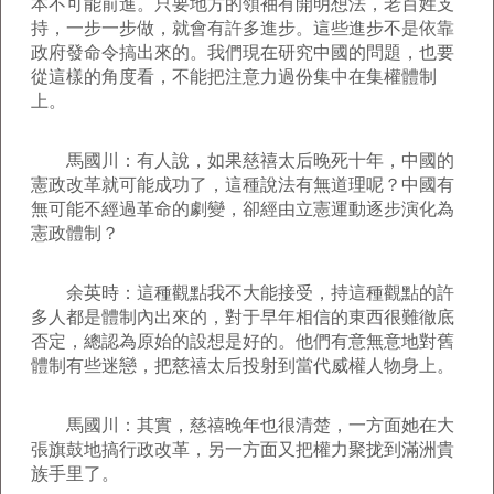
本不可能前進。只要地方的領袖有開明想法，老百姓支
持，一步一步做，就會有許多進步。這些進步不是依靠
政府發命令搞出來的。我們現在研究中國的問題，也要
從這樣的角度看，不能把注意力過份集中在集權體制
上。
馬國川：有人說，如果慈禧太后晚死十年，中國的
憲政改革就可能成功了，這種說法有無道理呢？中國有
無可能不經過革命的劇變，卻經由立憲運動逐步演化為
憲政體制？
余英時：這種觀點我不大能接受，持這種觀點的許
多人都是體制內出來的，對于早年相信的東西很難徹底
否定，總認為原始的設想是好的。他們有意無意地對舊
體制有些迷戀，把慈禧太后投射到當代威權人物身上。
馬國川：其實，慈禧晚年也很清楚，一方面她在大
張旗鼓地搞行政改革，另一方面又把權力聚拢到滿洲貴
族手里了。