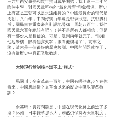
三六年西安事變和次年抗日戰爭開始，我上過一二年的
臨時中學，對國民黨堅持的“黨化教育”印象很深。歷史
上有甚么王朝可以是永遠維持的？中國最長命的朝代是
周朝，八百年，中間好幾百年還是戰爭狀態。抗戰勝利
后，國民黨在重慶豪言壯語地聲稱，周朝八百年，我們
國民黨六百年總該有吧？！并不是所有人都相信，但是
有一部份人是相信的。可是，沒到兩年就完了。“眼看
他起朱樓，眼看他宴賓客，眼看他樓塌了”。前車之
鑒，清末是一個很好的歷史教訓。中國的問題就在于，
沒有從歷史中真正吸取教訓。
大陸現行體制根本談不上“模式”
馬國川：辛亥革命一百年，中國有哪些進步？在你
看來，中國應該從辛亥革命以來的歷史中吸取哪些教
訓？
余英時：實質問題是，中國在現代化路上前進了多
遠？比如，日本變革那么大，雖然仍保持著天皇制度，