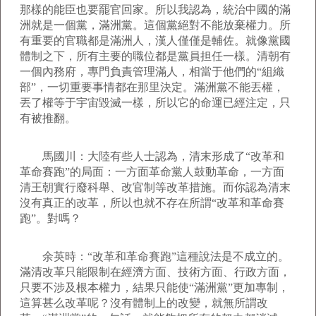
那樣的能臣也要罷官回家。所以我認為，統治中國的滿
洲就是一個黨，滿洲黨。這個黨絕對不能放棄權力。所
有重要的官職都是滿洲人，漢人僅僅是輔佐。就像黨國
體制之下，所有主要的職位都是黨員担任一樣。清朝有
一個內務府，專門負責管理滿人，相當于他們的“組織
部”，一切重要事情都在那里決定。滿洲黨不能丟權，
丟了權等于宇宙毀滅一樣，所以它的命運已經注定，只
有被推翻。
馬國川：大陸有些人士認為，清末形成了“改革和
革命賽跑”的局面：一方面革命黨人鼓動革命，一方面
清王朝實行廢科舉、改官制等改革措施。而你認為清末
沒有真正的改革，所以也就不存在所謂“改革和革命賽
跑”。對嗎？
余英時：“改革和革命賽跑”這種說法是不成立的。
滿清改革只能限制在經濟方面、技術方面、行政方面，
只要不涉及根本權力，結果只能使“滿洲黨”更加專制，
這算甚么改革呢？沒有體制上的改變，就無所謂改