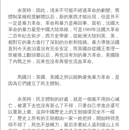
余英時：因此，清末不可能不經過革命的劇變。舊
體制某種程度解體以后，新的東西才能出現，但是并不
一定是暴力革命。革命和暴力是兩回事。當初，法國大
革命的暴力最受中國大陸恭維，可是1989年法國大革命
二百年紀念前夕，西方史學家，從歐洲大陸到英、美，
都對它的暴力進行了深刻的分析和指摘。暴力導致法國
直到今天政治還沒有完全安定，而英國自從國王查理一
世被推上斷頭臺以后，再也沒有別的暴力革命。美國除
了內戰之外，后來也沒有再發生流血革命。
馬國川：英國、美國之所以能夠避免暴力革命，是
因為它們建立了民主體制。
余英時：民主體制的好處，就是一個黨不用担心滅
亡，被選下去也沒有甚么了不得，只要自己求進步還可
以重新上臺。這與中國歷史上的王朝循環完全不一樣
了。歷史上所有的王朝都由一家一姓把持，開始時得意
得不得了，死也不放權力，最后非要給人逼到煤山上吊