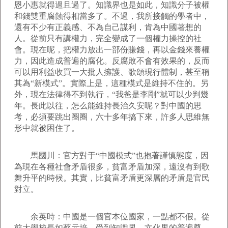
恩小惠就得過且過了。知識界也是如此，知識分子被權
和錢雙重腐蝕得相當多了。不過，我所接觸的學者中，
還有不少有正義感、不為自己謀利，肯為中國著想的
人。從前只有講權力，完全變成了一個權力操控的社
會。現在呢，把權力放出一部份賺錢，再以金錢來養權
力，因此造成普遍的腐化。反腐敗不會有效果的，反而
可以用利益收買一大批人擁護、歌頌現行體制，甚至稱
其為“新模式”。實際上是，這種模式是維持不住的。另
外，現在法律得不到執行，“我爸是李剛”就可以少判幾
年。長此以往，怎么能維持長治久安呢？對中國的思
考，必須要跳出圈圈，六十多年搞下來，許多人思維無
形中就被困住了。
馬國川：官方對于“中國模式”也抱著謹慎態度，因
為現在各種社會矛盾很多，貧富矛盾加深，遠沒有到歌
舞升平的時候。其實，比貧富矛盾更深層的矛盾是官民
對立。
余英時：中國是一個官本位國家，一點都不假。從
前大學校長如蔡元培，受到知識界、文化界的普遍尊