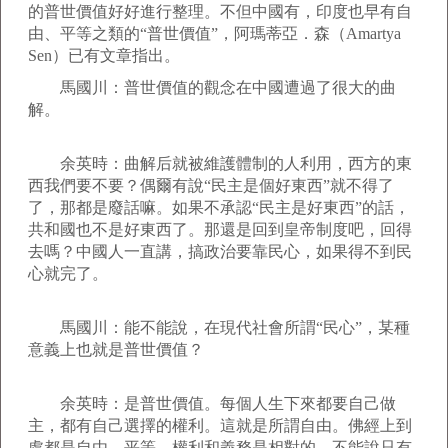
的普世價值好好進行整理。不但中國有，印度也早有自
由、平等之類的“普世價值”，阿瑪蒂亞．森（Amartya
Sen）已有文章指出。
馬國川：普世價值的觀念在中國遭過了很大的曲
解。
余英時：曲解后就被維護體制的人利用，西方的東
西我們要不要？偶爾有說“民主是個好東西”就不得了
了，那都是廢話嘛。如果不承認“民主是好東西”的話，
共和國也不是好東西了。那還是回到皇帝制度吧，回得
去嗎？中國人一直講，搞政治要靠民心，如果得不到民
心就完了。
馬國川：能不能說，在現代社會所謂“民心”，某種
意義上也就是普世價值？
余英時：是普世價值。每個人生下來都要自己做
主，都有自己選擇的權利。這就是所謂自由。佛經上到
處都是自由、平等。權利和義務是相對的，不能說只有