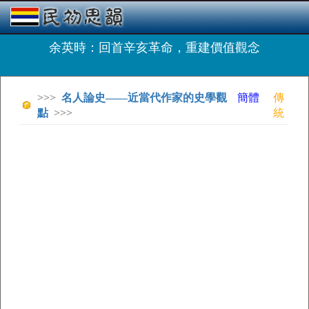
余英時：回首辛亥革命，重建價值觀念
>>>
名人論史——近當代作家的史學觀
簡體
傳
點
>>>
統