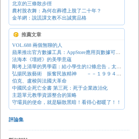
北京的三條散步徑
農村脫衣舞：為何在葬禮上脫了二十年？
金羊網：說謊課文教不出誠實品格
推薦文章
VOL.688 兩個無聊的人
蘋果推出官方數據工具：AppStore應用頁數據可監測，造假產業要忙了..
法海本《壇經》的美學意蘊
剛考上清華的男學霸：給小學生的12條忠告，太有用了！（送給身邊的家長）
弘揚民族藝術 振奮民族精神 －－１９９４年１２月２７日紀念梅蘭芳、周信芳誕辰 １００周年時在中南海懷仁堂舉行的座談會上的講話
伯克、盧梭與法國大革命
中國民企死亡全書 第三死：死于企業政治化
主題單元教學資源整合的策略
守壩員的使命，就是驅散黑暗！看得心都暖了！！
評論集