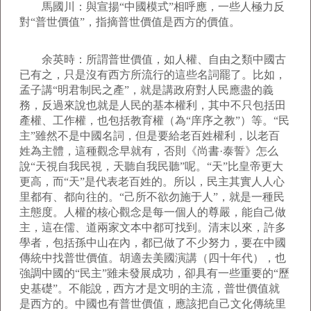
馬國川：與宣揚“中國模式”相呼應，一些人極力反
對“普世價值”，指摘普世價值是西方的價值。
余英時：所謂普世價值，如人權、自由之類中國古
已有之，只是沒有西方所流行的這些名詞罷了。比如，
孟子講“明君制民之產”，就是講政府對人民應盡的義
務，反過來說也就是人民的基本權利，其中不只包括田
產權、工作權，也包括教育權（為“庠序之教”）等。“民
主”雖然不是中國名詞，但是要給老百姓權利，以老百
姓為主體，這種觀念早就有，否則《尚書·泰誓》怎么
說“天視自我民視，天聽自我民聽”呢。“天”比皇帝更大
更高，而“天”是代表老百姓的。所以，民主其實人人心
里都有、都向往的。“己所不欲勿施于人”，就是一種民
主態度。人權的核心觀念是每一個人的尊嚴，能自己做
主，這在儒、道兩家文本中都可找到。清末以來，許多
學者，包括孫中山在內，都已做了不少努力，要在中國
傳統中找普世價值。胡適去美國演講（四十年代），也
強調中國的“民主”雖未發展成功，卻具有一些重要的“歷
史基礎”。不能說，西方才是文明的主流，普世價值就
是西方的。中國也有普世價值，應該把自己文化傳統里