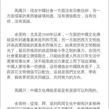
馬國川：現在中國社會一方面沒有宗教信仰，另一
方面儒家的東西被破壞殆盡。沒有價值觀念，沒有信
仰，沒有底線。
余英時：尤其是1949年以來，一方面把中國文化傳
統當作封建毒素來批判和咒罵，另一方面把西方文明批
評為資產階級的遮羞布而痛斥之。結果把所有文明都搞
光了，最后所推崇的就是階級斗爭之類的暴力。在現代
社會重新建立價值觀念，只能由普通人民在日常生活中
逐漸培養出來，決不能靠政治力量從上而下強迫灌輸。
中國人要培養一些價值，這些價值在中國既有底子，又
跟其它文明價值可以配合。這就是我們文化界、學術
界、藝術界所當共同建設、共同努力的方向。
馬國川：中國文化傳統里面是有資源可以利用的。
余英時：從儒、釋、道到民間文化中都有許多精神
資源可以提煉出來和現代生活互相配搭。有些價值雖受