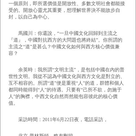
一個原則，即所選價值是開放性、多數文明社會都能接
受的。開放心靈尤其重要，想理解世界決不能故步自
封，以自己為中心。
馬國川：你還說，“一旦中國文化回歸到主流之
『道』，中國對抗西方的大問題也將終結”。你所謂的
主流之“道”是甚么？中國文化如何與西方核心價值兼
容？
余英時：我所謂“文明主流”，是包括中國在內的普
世性文明。我從不認為中國文化與西方文化是對立的、
互不相容的。所謂“道”便是重視“人”的道，群體和個人
都同時能得到“人”的待遇。只要有“己所不欲，勿施于
人”的胸襟，中西文化自然而然能包容彼此的核心價
值。
采訪時間：2011年6月22日夜，電話采訪，
北京-普林斯頓，略有刪節。