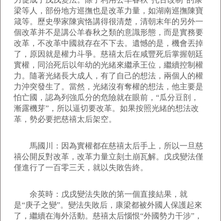
梁等人，部份地方巡撫也是改革力量，如湖南巡撫陳寶
箴等。歷史學家陳寅恪講得很清楚，清朝末年的另外一
個改革并不是講公羊春秋之類的意識形態，而是實務要
改革，不改革中國就存在不下去。遺憾的是，機會丟掉
了，原因就是權力斗爭。慈禧太后在咸豐死后掌握朝廷
實權，同治死后以年幼的光緒來繼承王位，繼續控制權
力。隨著光緒長大成人，有了自己的想法，兩個人的權
力沖突發生了。當然，光緒沒有奪權的想法，他主要是
怕亡國，認為列強瓜分的危險就在眼前，“瓜分豆剖，
漸露機芽”，所以逼切要改革。如果按照光緒的想法改
革，勢必要把慈禧太后架空。
馬國川：因為實權都在慈禧太后手上，所以一旦慈
禧公開反對改革，改革力量立刻土崩瓦解。戊戌變法僅
僅進行了一百零三天，就以失敗告終。
余英時：戊戌變法失敗的第一個直接結果，就
是“庚子之變”。變法失敗后，康梁都被外國人保護起來
了，繼續在海外活動。慈禧太后惱恨“外國勢力干涉”，