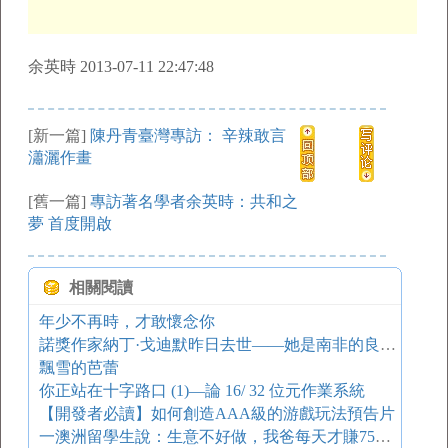
余英時 2013-07-11 22:47:48
[新一篇]
陳丹青臺灣專訪： 辛辣敢言
瀟灑作畫
[舊一篇]
專訪著名學者余英時：共和之
夢 首度開啟
相關閱讀
年少不再時，才敢懷念你
諾獎作家納丁·戈迪默昨日去世——她是南非的良心 鳳凰讀書
飄雪的芭蕾
你正站在十字路口 (1)—論 16/ 32 位元作業系統
【開發者必讀】如何創造AAA級的游戲玩法預告片
一澳洲留學生說：生意不好做，我爸每天才賺75萬……