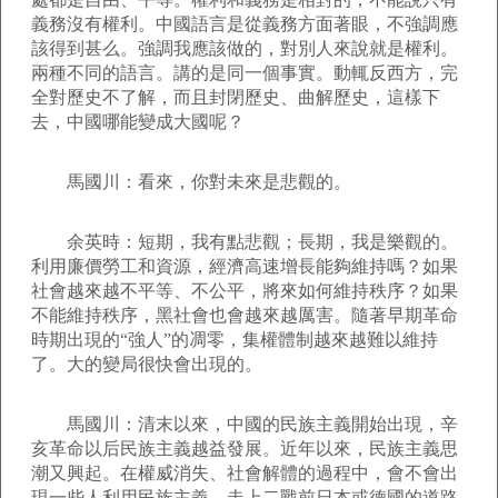
義務沒有權利。中國語言是從義務方面著眼，不強調應
該得到甚么。強調我應該做的，對別人來說就是權利。
兩種不同的語言。講的是同一個事實。動輒反西方，完
全對歷史不了解，而且封閉歷史、曲解歷史，這樣下
去，中國哪能變成大國呢？
馬國川：看來，你對未來是悲觀的。
余英時：短期，我有點悲觀；長期，我是樂觀的。
利用廉價勞工和資源，經濟高速增長能夠維持嗎？如果
社會越來越不平等、不公平，將來如何維持秩序？如果
不能維持秩序，黑社會也會越來越厲害。隨著早期革命
時期出現的“強人”的凋零，集權體制越來越難以維持
了。大的變局很快會出現的。
馬國川：清末以來，中國的民族主義開始出現，辛
亥革命以后民族主義越益發展。近年以來，民族主義思
潮又興起。在權威消失、社會解體的過程中，會不會出
現一些人利用民族主義，走上二戰前日本或德國的道路