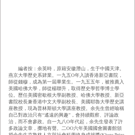
編者按：余英時，原籍安徽潛山，生于中國天津。
燕京大學歷史系肄業。一九五O年入讀香港新亞書院，
師從錢穆，成為第一屆畢業生。一九五五年，被推薦入
美國哈佛大學，師從楊聯升，取得歷史學哲學博士學
位。歷任美國密歇根大學副教授、哈佛大學教授、新亞
書院校長兼香港中文大學副校長、美國耶魯大學歷史講
座教授，現為普林斯頓大學講座教授。余先生曾經喻稱
自己對政治只有“遙遠的興趣”，會持續觀察、評論政
治，而不會參政。自一九八O年代起，余先生發表了許
多政論文章，擲地有聲。二OO六年美國國會圖書館頒
授余先生克魯格人文與社會科學終身成就獎(Kluge Prize