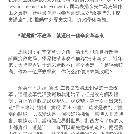
rewards lifetime achievement)；而為表揚余先生為史學作
出之貢獻，新亞書院聯同崇基書院成立“余英時先生歷
史講座”，以推動中外歷史文化，介紹學術新知。
“滿洲黨”不改革，就逼出一個辛亥革命來
馬國川：在辛亥革命之前，清王朝也在進行改革，
試圖挽救危局。學界把清末改革稱為“清末新政”。近年
來，大陸學界對于清末新政不再完全否定，而是評價較
高。作為一位歷史學家，你怎么評價清末新政呢？
余英時：所謂“新政”主要是指清王朝做的一些改
革，這種改革從洋務運動就開始了，但是沒有觸及體
制，真正的新政是戊戌變法。戊戌變法第一次提出來改
造“君主專制”體制，實現“君主立憲”，這才是改到了體
制的關鍵。戊戌變法是一個很好的機會，當時人非常興
奮。數據表明，當時知識界對世界、對西方有了解的人
士都覺得，這是唯一一條可以避免危機的道路。兩種勢
力促成了戊戌變法。除了利用公羊春秋“托古改制”的康