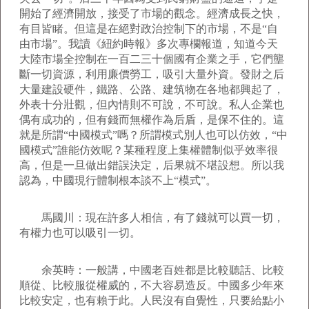
開始了經濟開放，接受了市場的觀念。經濟成長之快，
有目皆睹。但這是在絕對政治控制下的市場，不是“自
由市場”。我讀《紐約時報》多次專欄報道，知道今天
大陸市場全控制在一百二三十個國有企業之手，它們壟
斷一切資源，利用廉價勞工，吸引大量外資。發財之后
大量建設硬件，鐵路、公路、建筑物在各地都興起了，
外表十分壯觀，但內情則不可說，不可說。私人企業也
偶有成功的，但有錢而無權作為后盾，是保不住的。這
就是所謂“中國模式”嗎？所謂模式別人也可以仿效，“中
國模式”誰能仿效呢？某種程度上集權體制似乎效率很
高，但是一旦做出錯誤決定，后果就不堪設想。所以我
認為，中國現行體制根本談不上“模式”。
馬國川：現在許多人相信，有了錢就可以買一切，
有權力也可以吸引一切。
余英時：一般講，中國老百姓都是比較聽話、比較
順從、比較服從權威的，不大容易造反。中國多少年來
比較安定，也有賴于此。人民沒有自覺性，只要給點小