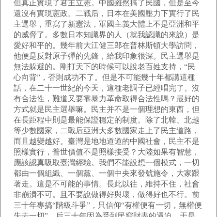
但真正實現了君主立憲。中國雖然搞了民國，但是至今
還沒有實現憲政。二戰后，日本在美國壓力下實行了民
主選舉，重寫了新憲法，軍國主義大體上不是亞洲和平
的威脅了。多數日本知識界的人（就我認識的來說）是
愛好和平的。幾年前大江健三郎在普林斯頓大學訪問，
他便是反對原子彈的先鋒，給我印象很深。民主選舉是
無法躲避的。剛打天下的時候可以說老百姓支持，“民
心向背”，否則成功不了。但是不可能幾十年都講這種
話，在二十一世紀的今天，這種老調子已經唱完了。沒
有合法性，難道又要靠暴力革命取得合法性嗎？最好的
方式就是民主選舉嘛。民主并不是一個理想的東西，但
在長距程中則是最能保證穩定的制度。除了北韓、北越
等少數國家，二戰后亞洲大多數國家走上了民主道路，
而且越變越好。臺灣是地地道道的中國社會，民主不是
照樣實行，普世價值不是照樣接受？大陸如果有智慧，
應該認真吸取臺灣經驗。我們不能設想一個模式，一切
都由一個組織、一個黨、一個中央來發號施令，大家跟
著走。這是不可能的事情。長此以往，維持不住，社會
非崩潰不可。且不要說做得好與壞，做得好也不行。前
三十年專搞“階級斗爭”，只信仰“有權便有一切，無權便
失去一切”。后三十年因為受到民窮財盡的逼迫，于是