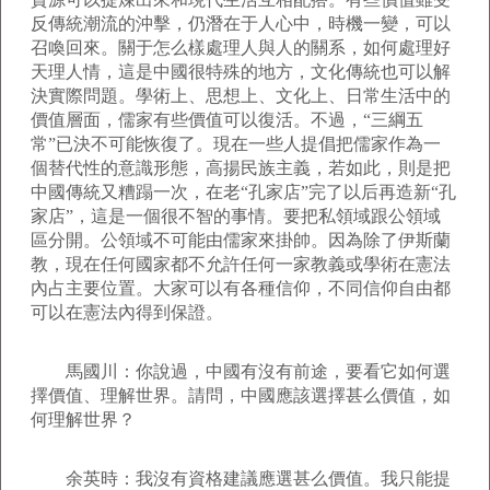
反傳統潮流的沖擊，仍潛在于人心中，時機一變，可以
召喚回來。關于怎么樣處理人與人的關系，如何處理好
天理人情，這是中國很特殊的地方，文化傳統也可以解
決實際問題。學術上、思想上、文化上、日常生活中的
價值層面，儒家有些價值可以復活。不過，“三綱五
常”已決不可能恢復了。現在一些人提倡把儒家作為一
個替代性的意識形態，高揚民族主義，若如此，則是把
中國傳統又糟蹋一次，在老“孔家店”完了以后再造新“孔
家店”，這是一個很不智的事情。要把私領域跟公領域
區分開。公領域不可能由儒家來掛帥。因為除了伊斯蘭
教，現在任何國家都不允許任何一家教義或學術在憲法
內占主要位置。大家可以有各種信仰，不同信仰自由都
可以在憲法內得到保證。
馬國川：你說過，中國有沒有前途，要看它如何選
擇價值、理解世界。請問，中國應該選擇甚么價值，如
何理解世界？
余英時：我沒有資格建議應選甚么價值。我只能提