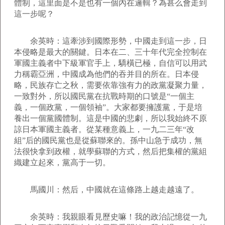
體制，這里面是不是也有一個內在邏輯？為甚么會走到
這一步呢？
余英時：這牽涉到國際形勢，中國走到這一步，日
本侵略是最大的關鍵。日本在二、三十年代完全控制在
軍國主義者中下級軍官手上，驕橫已極，自信可以用武
力稱霸亞洲，中國成為他們的吞并目的所在。日本侵
略，民族存亡之秋，需要依靠強有力的政黨凝聚力量，
一致對外，所以國民黨在抗戰時期的口號是“一個主
義，一個政黨，一個領袖”。大家都要擁護黨，于是培
養出一個黨國體制。這是中國的悲劇，所以我始終不原
諒日本軍國主義者。從某種意義上，一九二三年“改
組”后的國民黨也是從蘇聯來的。孫中山急于成功，無
法很快拿到政權，就學蘇聯的方式，然后把集權的黨組
織建立起來，黨高于一切。
馬國川：然后，中國就在這條路上越走越遠了。
余英時：我親眼看見歷史嘛！我的政治記憶從一九