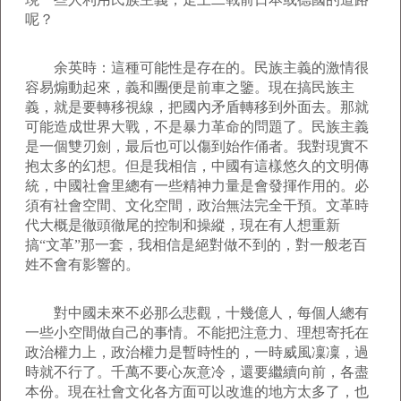
呢？
余英時：這種可能性是存在的。民族主義的激情很
容易煽動起來，義和團便是前車之鑒。現在搞民族主
義，就是要轉移視線，把國內矛盾轉移到外面去。那就
可能造成世界大戰，不是暴力革命的問題了。民族主義
是一個雙刃劍，最后也可以傷到始作俑者。我對現實不
抱太多的幻想。但是我相信，中國有這樣悠久的文明傳
統，中國社會里總有一些精神力量是會發揮作用的。必
須有社會空間、文化空間，政治無法完全干預。文革時
代大概是徹頭徹尾的控制和操縱，現在有人想重新
搞“文革”那一套，我相信是絕對做不到的，對一般老百
姓不會有影響的。
對中國未來不必那么悲觀，十幾億人，每個人總有
一些小空間做自己的事情。不能把注意力、理想寄托在
政治權力上，政治權力是暫時性的，一時威風凜凜，過
時就不行了。千萬不要心灰意冷，還要繼續向前，各盡
本份。現在社會文化各方面可以改進的地方太多了，也