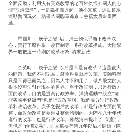
全面反動，利用沒有受過教育的老百姓仇恨外國人的心
理“扶清滅洋”，于是義和團興起。她不知道，煽動群眾
運動勢同玩火，結果八國聯軍進京，慈禧太后倉皇西
逃。
馬國川：“庚子之變”后，清王朝似乎痛下改革決
心，實行了廢科舉、改官制等一系列改革措施。大陸學
界一般把這一時期的改革稱為“清末新政”。
余英時：“庚子之變”以后是不是有改革？這是很大
的問題。我們不能認為，廢除科舉就是改革。廢除科舉
只是不得已而為之，因為人才不夠用了，做八股文的人
根本沒辦法對付現在的世界。至于改官制，只是行政方
面的改革，目的是提高行政效率。洋務運動中設立“總
理各國事務衙門”也是行政改革啊。我們要分別行政改
革和政治改革。庚子之變后的改革，都是行政方面的調
整，而政治改革是要涉及整個體制的。大陸在八十年代
進行的改革，也是行政改革。雖然清末提出了“立憲”，
但也是“預備立憲”，而且還要等待九年以后才開始（陳