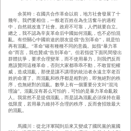
余英時：在國共合作革命以前，地方社會發展了十
幾年。我們要相信，一般老百姓在為生活奮斗的過程
中，自然就改進了社會。政府不可靠，人們就要自立。
總之，我不認為辛亥革命后中國如何混亂，也不必怕混
亂。有些關心中國前途的朋友提倡“告別革命”，就是怕
再有混亂。“革命”確有種種不同的意義。如指“暴力革
命”而言，我也贊成“告別革命”。但若指從下面民間發出
群體抗爭，要求合理變革，而不使用暴力，則我們反而
應該贊同這種革命，否則大家都乖乖不動，不敢冒犯權
威，造成混亂，那便是讓不講理的統治者永遠主宰老百
姓的命運了。而混亂和秩序都是相對的，即無絕對的秩
序，也無絕對的混亂。數學上有一個重要分支叫“混沌
理論”。混亂沒有甚么可怕的，可怕的是暴力革命亂殺
人。我當然不是提倡混亂，而是認為混亂必須保持在最
低限度，若用暴力維持不合理的秩序，反而會招致最大
的混亂。
馬國川：從北洋軍閥到后來又變成了國民黨的黨國