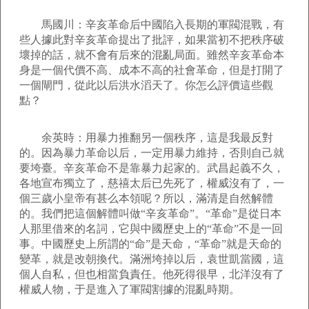
馬國川：辛亥革命后中國陷入長期的軍閥混戰，有
些人據此對辛亥革命提出了批評，如果當初不把秩序破
壞掉的話，就不會有后來的混亂局面。雖然辛亥革命本
身是一個代價不高、成本不高的社會革命，但是打開了
一個閘門，從此以后洪水滔天了。你怎么評價這些觀
點？
余英時：用暴力推翻另一個秩序，這是我最反對
的。因為暴力革命以后，一定用暴力維持，否則自己就
要垮臺。辛亥革命不是靠暴力起家的。武昌起義不久，
各地宣布獨立了，慈禧太后已先死了，權威沒有了，一
個三歲小皇帝有甚么本領呢？所以，滿清是自然解體
的。我們把這個解體叫做“辛亥革命”。“革命”是從日本
人那里借來的名詞，它與中國歷史上的“革命”不是一回
事。中國歷史上所謂的“命”是天命，“革命”就是天命的
變革，就是改朝換代。滿洲垮掉以后，袁世凱當國，這
個人自私，但也相當負責任。他死得很早，北洋沒有了
權威人物，于是進入了軍閥割據的混亂時期。