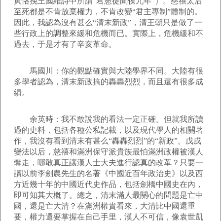
寅恪挽王國維詩中所謂“君憲徒聞俟九年”）。慈禧太后
至死都是不肯放棄權力，不肯改變“君主專制”體制的。
因此，我認為沒有甚么“清末新政”，清王朝只是做了一
些行政上的調整來緩和危機而已。實際上，危機緩和不
過去，于是才有了辛亥革命。
馬國川：你的觀點確實與大陸學界不同。大陸有很
多學者認為，清末新政搞的轟轟烈烈，而且還有很多成
績。
余英時：我不敢說我的看法一定正確。但就我所讀
過的史料，包括各種公私記載，以及現代學人的相關著
作，我沒有看到清末有甚么“轟轟烈烈”的“新政”。戊戌
變法以后，慈禧和滿洲保守派貴族最怕滿洲政權被漢人
奪走，哪敢真正讓漢人士大夫進行認真的改革？只要一
讀以前李劍農先生的名著《中國近百年政治史》以及西
方近幾十年的中國近代史作品，包括劍橋中國史在內，
即可知其大概了。總之，清末滿人最關心的問題是亡中
國，還是亡大清？在滿洲權貴看來，大清比中國還重
要，權力還要掌握在自己手里，漢人不可信，像袁世凱