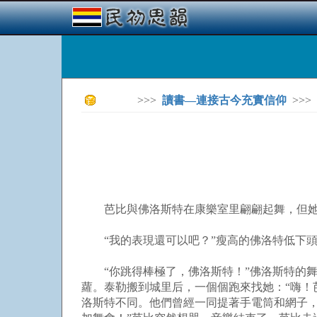
>>>
讀書—連接古今充實信仰
>>>
芭比與佛洛斯特在康樂室里翩翩起舞，但她
“我的表現還可以吧？”瘦高的佛洛特低下頭
“你跳得棒極了，佛洛斯特！”佛洛斯特的舞
蘿。泰勒搬到城里后，一個個跑來找她：“嗨！
洛斯特不同。他們曾經一同提著手電筒和網子