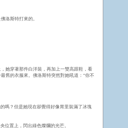
佛洛斯特打來的。
，她穿著那件白洋裝，再加上一雙高跟鞋，看
最舊的衣服來。佛洛斯特突然對她吼道：“你不
的嗎？但是她現在卻覺得好像胃里裝滿了冰塊
央位置上，閃出綠色燦爛的光芒。