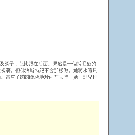
筒及網子，芭比跟在后面。果然是一個捕毛蟲的
注視著。但佛洛斯特絕不會那樣做。她將永遠只
內。當車子蹦蹦跳跳地駛向前去時，她一點兒也