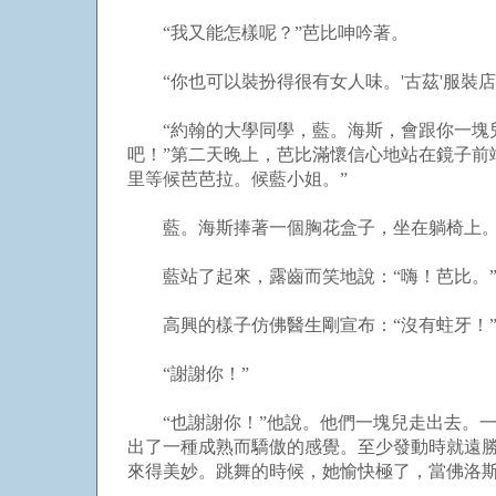
“我又能怎樣呢？”芭比呻吟著。
“你也可以裝扮得很有女人味。'古茲'服裝店
“約翰的大學同學，藍。海斯，會跟你一塊兒
吧！”第二天晚上，芭比滿懷信心地站在鏡子前
里等候芭芭拉。候藍小姐。”
藍。海斯捧著一個胸花盒子，坐在躺椅上。他
藍站了起來，露齒而笑地說：“嗨！芭比。
高興的樣子仿佛醫生剛宣布：“沒有蛀牙！”
“謝謝你！”
“也謝謝你！”他說。他們一塊兒走出去。一
出了一種成熟而驕傲的感覺。至少發動時就遠
來得美妙。跳舞的時候，她愉快極了，當佛洛斯