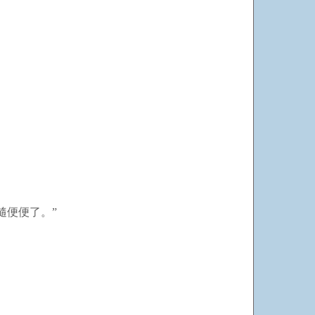
便便了。”