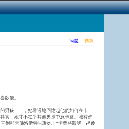
簡體
傳統
喜歡他。
的男孩——，她難過地回憶起他們如何在卡
”其實，她才不在乎其他男孩中意卡蘿。唯有佛
直到那天佛洛斯特告訴她：“卡蘿將跟我一起參