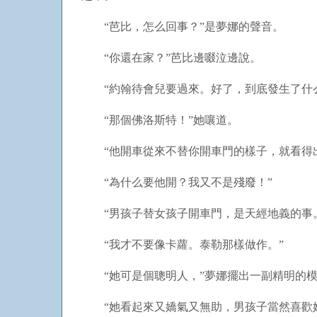
“芭比，怎么回事？”是夢娜的聲音。
“你還在家？”芭比邊啜泣邊說。
“約翰待會兒要過來。好了，到底發生了什么
“那個佛洛斯特！”她嚷道。
“他開車從來不替你開車門的樣子，就看得出
“為什么要他開？我又不是殘廢！”
“男孩子替女孩子開車門，是天經地義的事。
“我才不要像卡蘿。泰勒那樣做作。”
“她可是個聰明人，”夢娜擺出一副精明的模
“她看起來又嬌氣又無助，男孩子當然喜歡她