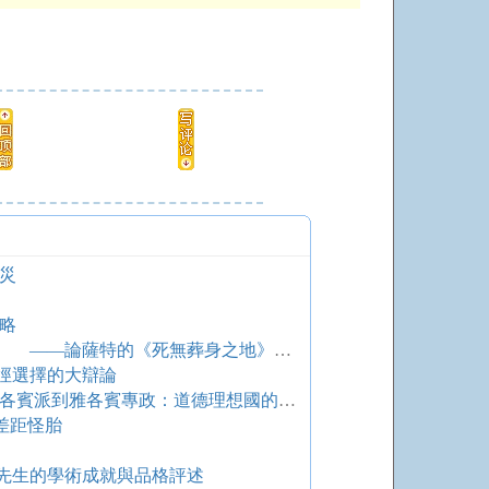
災
略
現實主義與存在主義交融的杰作 ——論薩特的《死無葬身之地》帶給存在主義文學的生機
徑選擇的大辯論
道德理想國的覆滅 第七章 從雅各賓派到雅各賓專政：道德理想國的實踐歷程 一、道德法庭——統治合法性的轉移
差距怪胎
先生的學術成就與品格評述