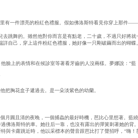
里有一件漂亮的粉紅色禮服。假如佛洛斯特看見你穿上那件——”
去跳舞的。雖然他對你而言是有點老，二十歲，不過只好將就
端詳自己，穿上這件粉紅色禮服，她好像一只剛破繭而出的蝴蝶
臉上的表情和在候診室等著看牙齒的人沒兩樣。夢娜說：“藍，
”
他把胸花盒子遞過去。是一朵淡紫色的幼蘭。
個月圓且清的夜晚，一個捕蟲的最好時機，芭比心里想著。藍繞
勝過佛洛斯特的車。她往后一靠，也沒有露出的彈簧刺著她的背
特與卡蘿跳近時，他以采標本的聲音跟芭比打了聲招呼，“嗨！