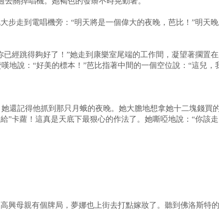
過去關掉唱機。她褐色的發辮不時晃動著。
大步走到電唱機旁：“明天將是一個偉大的夜晚，芭比！”明天
你已經跳得夠好了！”她走到康樂室尾端的工作間，凝望著擱置
地說：“好美的標本！”芭比指著中間的一個空位說：“這兒，我要
還記得他抓到那只月蛾的夜晚。她大膽地想拿她十二塊錢買的
送給”卡蘿！這真是天底下最狠心的作法了。她嘶啞地說：“你該走
高興母親有個牌局，夢娜也上街去打點嫁妝了。聽到佛洛斯特的