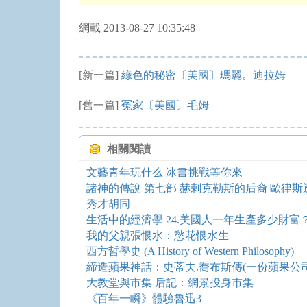
網載 2013-08-27 10:35:48
[新一篇]
綠色的秘密〔美國〕瑪麗。迪拉姆
[舊一篇]
冤家〔美國〕毛姆
相關閱讀
文藝青年玩什么 冰書挑戰等你來
諸神的傳說 第七部 赫剌克勒斯的后裔 歐律
秀才胡同
生活中的經濟學 24.美國人一年生產多少財富
我的父親張恨水：愁花恨水生
西方哲學史 (A History of Western Philosophy)
大教堂與市集 后記：網景投身市集
《百年一瞬》體驗魯迅3