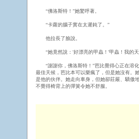
“佛洛斯特！”她驚呼著。
“卡蘿的腦子實在太遲鈍了。”
他拉長了臉說。
“她竟然說：'好漂亮的甲蟲！'甲蟲！我的天
“謝謝你，佛洛斯特！”芭比覺得心正在溶化
最佳天候，芭比本可以樂瘋了，但是她沒有。
是他的伙伴。她走向車身，但她卻莊嚴、驕傲
不覺得椅背上的彈簧令她不舒服。