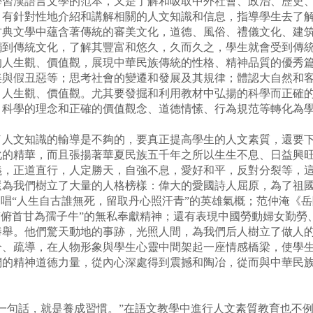
學習漢語言文學的范本，又是了解和吸取中外社會、政治、歷史
，有針對性地介紹和講解相關的人文知識和信息，指導學生去了
古典文學中蘊含著傳統的審美文化，道德、風俗、禮儀文化、建
觸到傳統文化，了解其豐富和悠久，久而久之，學生就會受到傳
的人生觀、價值觀，展現中華民族傳統的性格、精神品質的優秀
美與假丑惡等；思考社會的變遷和發展及其規律；體認大自然和
、人生觀、價值觀。尤其要發掘和利用教材中弘揚的科學而正確
，科學的理念和正確的價值觀念、道德情愫、行為規范等轉化為
文知識的輸導是不夠的，要真正提高學生的人文素質，還要下
化的精華，而且張揚著華夏民族五千年之所以生生不息、日益興
義，正道直行，人定勝天，自強不息，愛好和平，反對分裂等，
還為我們樹立了大量的人格榜樣：偉大的愛國詩人屈原，為了祖
高唱“人生自古誰無死，留取丹心照汗青”的英雄氣概；范仲淹《
“俯首甘為孺子牛”的無私奉獻精神；還有表現中國勞動婦女勤勞
勝舉。他們驚天動地的事跡，光照人間，為我們后人樹立了做人
合、疏導，在人物形象與學生心靈中間架起一座情感橋梁，使學
們的精神道德力量，從內心深處得到震撼和陶冶，從而與中華民
。
句話，就是養成習慣。”在語文教學中進行人文素質教育也不例