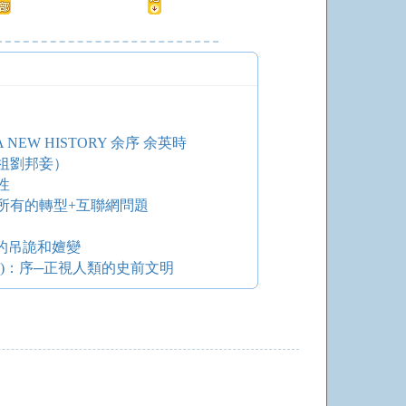
NEW HISTORY 余序 余英時
祖劉邦妾）
性
所有的轉型+互聯網問題
的吊詭和嬗變
)：序─正視人類的史前文明