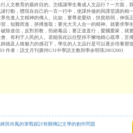
進行人文教育的最終目的。怎樣讓學生養成人文品行？一方面，
見諸行動，體現在自己的一言一行中，使課外做的與課堂講的相
世界先進人文精神的傳人。比如，要尊老愛幼，扶貧助弱，伸張
學習，知難而進，拼搏進取；要光大天人合一的精神。就要求學
，破除迷信，反對邪教，拒絕毒品；要正道直行，愛國愛家，就
社會、有利于人民的人。若能長此以往堅持不懈地精心疏導，言
人師德及人格魅力的感召下，學生的人文品行是可以逐步培養塑
03 作者：語文月刊廣州G31中學語文教與學余明瑛20032003
絳與肖鳳的筆戰探討有關傳記文學的創作問題