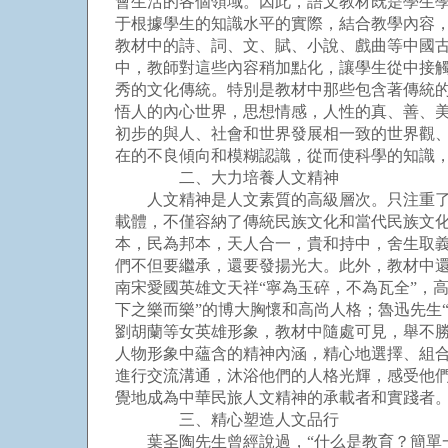
會生活的各個領域。因此，語文教材既是學生
于根據學生的知識水平的實際，結合教學內容
教材中的詩、詞、文、賦、小說、戲曲等中國
中，教師對這些內容稍加點化，讓學生從中接
秀的文化傳統。特別是教材中那些包含著傳統
悟人的內心世界，思想情感，人性的真、善、
初步的與人、社會和世界發展相一致的世界觀
在的不良傾向和模糊認識，從而使科學的知識
二、大力培養人文精神
人文精神是人文素質的高級層次。只注重了人
載體，不僅容納了傳統民族文化和當代民族文
本，民為邦本，天人合一，貴和持中，舍生取
們不但要繼承，還要發揚光大。此外，教材中
南宋愛國英雄文天祥“寧為玉碎，不為瓦全”，
下之樂而樂”的博大胸懷和高尚人格；魯迅先生
劉胡蘭等女英雄形象，教材中隨處可見，舉不
人物形象中蘊含的精神內涵，精心地選擇、組
進行交流溝通，沐浴他們的人格光輝，感受他
覺地成為中華民旅人文精神的承載者和實踐者
三、精心塑造人文品行
葉圣陶先生曾經說過，“什么是教育？簡單一