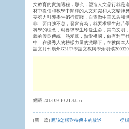
文教育的實施過程，那么，塑造人文品行就是
材中提倡和教學中闡釋的人文知識和人文精神
要努力引導學生躬行實踐，自覺做中華民族和
非；要自強不息，發奮有為，就要求學生刻苦
科學的理念，就要求學生珍愛生命，崇尚文明
義的優良傳統，熱愛黨，熱愛祖國，做有利于
中，在優秀人物榜樣力量的激勵下，在教師本
語文月刊廣州G31中學語文教與學余明瑛200320
網載 2013-09-10 21:43:55
[新一篇]
應該怎樣對待傳主的敘述 ——從楊