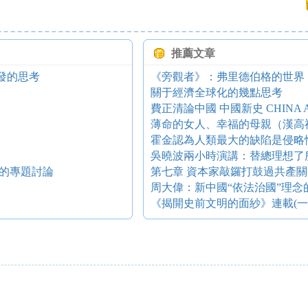
推薦文章
發的思考
《旁觀者》：弗里德伯格的世界
關于經濟全球化的幾點思考
費正清論中國 中國新史 CHINA A 
薄命的女人、幸福的母親（漢高
霍金認為人類最大的缺陷是侵略
吳曉波兩小時演講：替總理想了
的專題討論
第七章 資本家敲鑼打鼓過共產關
周大偉：新中國“依法治國”理念
《揭開史前文明的面紗》連載(一