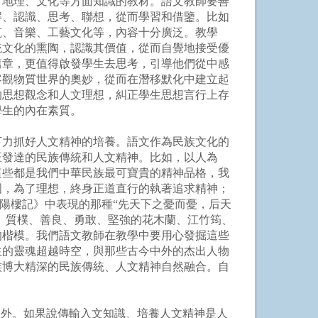
、地理、文化等方面知識的教材。語文教師要善
解、認識、思考、聯想，從而學習和借鑒。比如
筑、音樂、工藝文化等，內容十分廣泛。教學
統文化的熏陶，認識其價值，從而自覺地接受優
篇章，更值得啟發學生去思考，引導他們從中感
客觀物質世界的奧妙，從而在潛移默化中建立起
的思想觀念和人文理想，糾正學生思想言行上存
學生的內在素質。
力抓好人文精神的培養。語文作為民族文化的
旺發達的民族傳統和人文精神。比如，以人為
這些都是我們中華民族最可寶貴的精神品格，我
國，為了理想，終身正道直行的執著追求精神；
岳陽樓記》中表現的那種“先天下之憂而憂，后天
、質樸、善良、勇敢、堅強的花木蘭、江竹筠、
的楷模。我們語文教師在教學中要用心發掘這些
生的靈魂超越時空，與那些古今中外的杰出人物
族博大精深的民族傳統、人文精神自然融合。自
外。如果說傳輸入文知識、培養人文精神是人