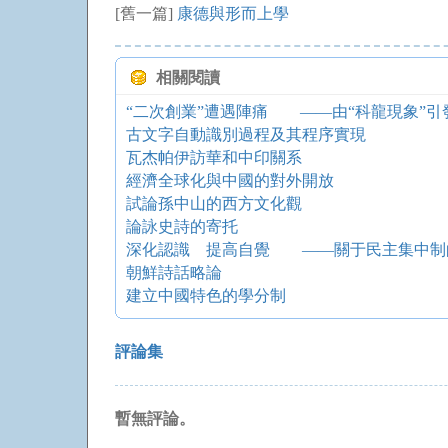
[舊一篇]
康德與形而上學
相關閱讀
“二次創業”遭遇陣痛 ——由“科龍現象”引
古文字自動識別過程及其程序實現
瓦杰帕伊訪華和中印關系
經濟全球化與中國的對外開放
試論孫中山的西方文化觀
論詠史詩的寄托
深化認識 提高自覺 ——關于民主集中制
朝鮮詩話略論
建立中國特色的學分制
評論集
暫無評論。