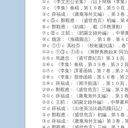
①ｃ 《李文忠公全集》（以下簡稱《李集》
②ｃ 《李集》奏稿，第１９卷，第５０頁，
③ｃ 薛福成：《庸庵海外文編》，第３卷，
④ｃ⑤ｃ 鄭觀應：《盛世危言》初編，第４
⑥ｃ 鄭觀應：《紡織》，載《洋務運動》（
⑦ｃ⑧ｃ 王韜：《韜園文錄外編》，中華書
⑨ｃ 魏源：《海國圖志》，第１卷，第４０
⑩ｃ ①①ｃ 馮桂芬：《校彬廬抗議》，卷
①②ｃ ①③ｃ ①④ｃ 《籌辦夷務始末·同
①⑤ｃ 馬建忠：《適可齋紀言》第３１頁
①⑥ｃ 《李集》奏稿，第３９卷，第３２頁
①⑦ｃ 《李集》譯署函稿，第７卷，第２４
①⑧ｃ 《李集》朋僚函稿，第１６卷，第２
①⑨ｃ 薛福成：《籌洋芻議》，第１０頁，
②⑩ｃ 鄭觀應：《盛世危言》三編，第２卷
②①ｃ 薛福成：《庸庵海外文編》，第１卷
②②ｃ 王韜：《韜園文錄外編》，中華書局
①ｄ 薛福成：《出使英法比義四國日記》
②ｄ 鄭觀應：《盛世危言》初編，第５卷，
③ｄ 薛福成：《庸庵海外文編》第３卷，第
④ｄ 鄭觀應：《盛世危言》三編，第２卷，