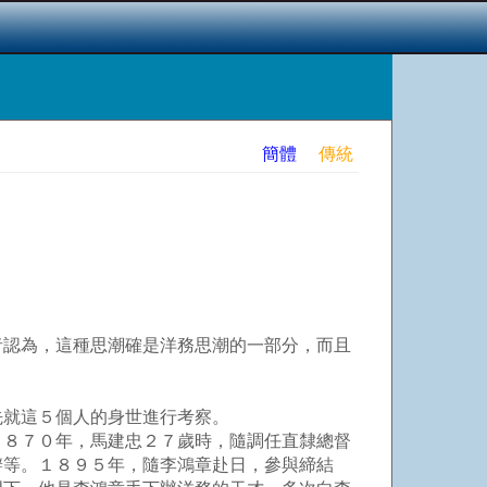
簡體
傳統
認為，這種思潮確是洋務思潮的一部分，而且
就這５個人的身世進行考察。
８７０年，馬建忠２７歲時，隨調任直隸總督
辦等。１８９５年，隨李鴻章赴日，參與締結