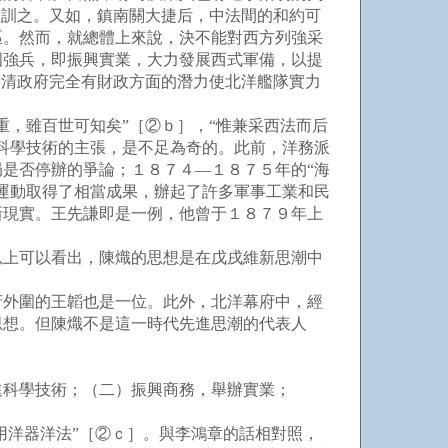
教訓之。又如，鎮南關大捷后，中法間的和約可
區。然而，就總體上來說，決不能對西方列強采
國強兵，即振興實業，大力發展西式軍備，以提
時清政府完全有財政方面的潛力使北洋艦隊實力
，雖百世可知矣”［②ｂ］，“惟兼采西法而后
科學技術的主張，是不足為奇的。此前，洋務派
是否停辦的爭論；１８７４—１８７５年的“海
運動取得了相當成果，辦起了許多軍事工業和民
新現實。王先謙即是一例，他曾于１８７９年上
上可以看出，陳熾的思想是在戊戌維新思潮中
外圍的王韜也是一位。此外，北洋幕府中，經
思想。但陳熾不是這一時代先進思潮的代表人
科學技術；（二）振興商務，舉辦實業；
用洋器洋法”［②ｃ］。與李鴻章的話相對照，