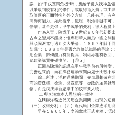
誤。如“甲戌臺灣危機”時，應給予侵入我神圣
以爭取到較有利的條件，或取得退兵費，或由
取僵硬的正面對抗的外交方針，只能有理、有
高御侮能力。如此看來，鐵艦、利炮非辦不可，
倍增，甚至更強，甲午戰爭的失利，很大程度
作為京官，陳熾于１９世紀９０年代初提出“
古今之變局不能撓；惟專用華人而后中國之利
與頑固派進行過５次大爭論：１８６７年關于
防議”；１８８０年是否允許修筑鐵路的爭論
用企業，御侮能力有所提高，利權亦稍有收回
疏建議購買兼碰快船。［④ｂ］
正因為陳熾的認識在甲午戰爭前有所轉變，故
完善起來的，而在洋務運動末期尚處于比較不
綜上所述，洋務運動期間，先進思想確在北洋
商的唐廷樞、徐潤、盛宣懷等，從政的羅豐祿
物，而是戊戌維新思潮中的較重要人物。
二 與李鴻章本人思想的一致性
在興辦洋務近代民用企業期間，出現的這種先
（三）收權分利；（四）近代民用企業應采用
早在１８６５年，李鴻章就正式奏稱，“取外