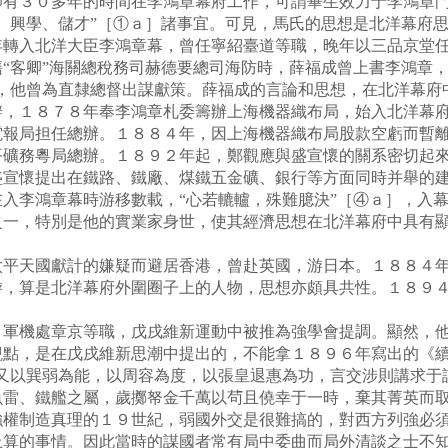
卻有３０多年的時間在李鴻章幕府工作，可謂畢生效力于李鴻章
、興學、儲才”［①ａ］諸事宜。可見，馬氏的思想是北洋幕府
入北洋大臣李鴻章幕，曾任寧紹臺道等職，晚年以三品京堂任
“客卿”海關總稅務司赫德要總司海防時，薛福成曾上書李鴻章，
，他曾為直隸總督出謀獻策。薛福成的言論和思想，在北洋幕府
１８７８年奉李鴻章札委籌辦上海機器織布局，始入北洋幕府
電報局担任總辦。１８８４年，因上海機器織布局股款空虧而暫
平礦務粵局總辦。１８９２年起，鄭觀應與盛宣懷的關系密切起
宣懷提出在鐵路、鐵廠、煤鐵五金礦、銀行等方面同時并舉的建
入李鴻章幕時游移數載，“心若轆轤，殊難臆決”［④ａ］，入
之一，特別是他的實業家身世，使其經濟思想在北洋幕府中具有
天國獻計的嫌疑而避居香港，曾赴英國，游日本。１８８４年
游，算是北洋幕府外圍圈子上的人物，思想亦頗具共性。１８９
機處章京等職，戊戌維新運動中被推為強學會提調。顯然，他
觀點，是在戊戌維新思潮中提出的，不能拿１８９６年寫出的《
，又以巽弱為能，以周容為度，以張皇退惠為功，言交涉則講求于
魚雷、鐵艦之屬，歲擲帑金千萬以茍且僥幸于一時，棄其菁英而取
強權制造真理的１９世紀，弱國外交是很難搞的，對西方列強必
上算的事情。因此當時的謀國者常有局中委曲而局外清談之士不