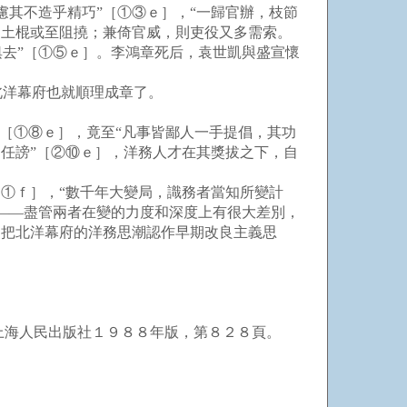
其不造乎精巧”［①③ｅ］，“一歸官辦，枝節
則土棍或至阻撓；兼倚官威，則吏役又多需索。
去”［①⑤ｅ］。李鴻章死后，袁世凱與盛宣懷
洋幕府也就順理成章了。
［①⑧ｅ］，竟至“凡事皆鄙人一手提倡，其功
任謗”［②⑩ｅ］，洋務人才在其獎拔之下，自
①ｆ］，“數千年大變局，識務者當知所變計
——盡管兩者在變的力度和深度上有很大差別，
易把北洋幕府的洋務思潮認作早期改良主義思
海人民出版社１９８８年版，第８２８頁。