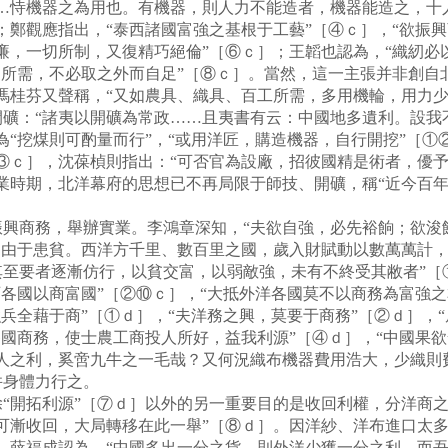
……恃機器之為用也。有機器，則人力不能造者，機器能造之，十
；鄭觀應指出，“泰西諸國富強之基根于工藝”［④ｃ］，“欲振
廉，一切所制，又復精巧絕倫”［⑥ｃ］；王韜也認為，“織紉必
用所需，不必取之外而自足”［⑧ｃ］。當然，這一主張并非創自
馮桂芬又聲稱，“又如農具、織具、百工所需，多用機輪，用力少
開礦：“諸夷以開礦為常政……且夷書有云：中國地多遺利。設我
為“挖煤則可酌量而行”，“或用洋匠，購造機器，自行開挖”［①
③ｃ］，沈葆楨則指出：“可否官為設廠，招彼國精是術者，優
業時期，北洋幕府的思想已不再局限于師技、開礦，稱“近今百
商務，舉辦實業。李鴻章深知，“夫欲自強，必先裕餉；欲浚餉
，由于患貧。西洋方千里、數百里之國，歲入財賦動以數萬萬計
至要者逐漸仿行，以貧交富，以弱敵強，未有不終受其敝者”［
西各國以商富國”［②⑩ｃ］，“大抵外洋各國莫不以商務為富強之
強兵全藉于商”［①ｄ］，“夫洋務之興，莫要于商務”［②ｄ］，
各國商務，使士農工商投人所好，益我利源”［④ｄ］，“中國果
人之利，奚啻九牛之一毛哉？又何況織布機器費用浩大，少織則
并身體力行之。
開拓利源”［⑦ｄ］以外的另一重要目的是收回利權，分洋商之
可漸收回，大局轉移在此一舉”［⑧ｄ］。因洋紗、洋布進口太多
。薛福成認為，“中國多出一分之貨，則外洋少獲一分之利，而