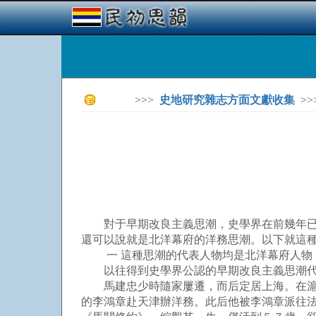
>>>
史地研究雜志方面文獻收集
>>
對于早期改良主義思潮，史學界在前幾年已有
還可以說就是北洋幕府的洋務思潮。以下就這
一 這種思潮的代表人物均是北洋幕府人物
以往得到史學界公認的早期改良主義思潮代表
馬建忠少時隨家屢遷，而后定居上海。在滬期
的李鴻章赴天津辦洋務。此后他被李鴻章派往