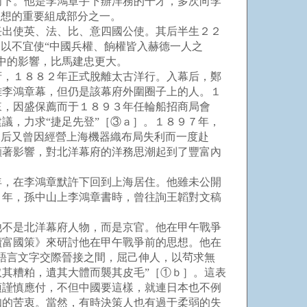
門下。他是李鴻章手下辦洋務的干才，多次向李
思想的重要組成部分之一。
出使英、法、比、意四國公使。其后半生２２
以不宜使“中國兵權、餉權皆入赫德一人之
中的影響，比馬建忠更大。
，１８８２年正式脫離太古洋行。入幕后，鄭
離李鴻章幕，但仍是該幕府外圍圈子上的人。１
來，因盛保薦而于１８９３年任輪船招商局會
議，力求“捷足先登”［③ａ］。１８９７年，
幕后又曾因經營上海機器織布局失利而一度赴
顯著影響，對北洋幕府的洋務思潮起到了豐富內
，在李鴻章默許下回到上海居住。他雖未公開
４年，孫中山上李鴻章書時，曾往詢王韜對文稿
不是北洋幕府人物，而是京官。他在甲午戰爭
續富國策》來研討他在甲午戰爭前的思想。他在
語言文字交際晉接之間，屈己伸人，以茍求無
其糟粕，遺其大體而襲其皮毛”［①ｂ］。這表
須謹慎應付，不但中國要這樣，就連日本也不例
知的苦衷。當然，有時決策人也有過于柔弱的失