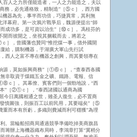
人百人之力所僅能造者，一人之力能造之，夫以
興商務，必先通格致，精制造”［⑤ｃ］，西方國
以機器為先，事半而功倍，巧捷異常，其利無
北洋幕府。第一次鴉片戰爭后，魏源便提出“師
而成功多，是可資以治生”［⑩ｃ］。馮桂芬的
不開而彼開之，坐視其捆載而去，將若之
②ｃ］，曾國藩也贊同“惟挖煤一事，借外國開
予廩給，購制機器，于湖廣大軍山先行試
年，西人之富不專在機器之創興，而其要領專在
源，莫如振興商務”［①⑥ｃ］，“查泰西各國
，無非取資于煤鐵五金之礦、鐵路、電報、信
①⑧ｃ］。其幕僚、賓客們則一個勁地說，“西
本”［②①ｃ］，“泰西諸國以通商為國
“居今日萬國相通之世，雖圣人復生，必不置商
欲發憤圖強，則振百工以前民用，其要端矣”［⑤
費重而本有所虧，多織則費減而利可穩獲”為理
利。當輪船招商局通過競爭準備吃掉美商旗昌
而籌辦上海機器織布局時，李鴻章打算“冀稍分
吾民得自食一分之力，奪外利以潤吾民，無逾于