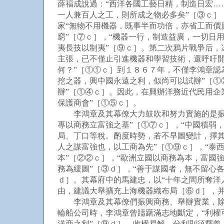
薛福成說過：“西洋各國工藝日精，制造日宏
一人兼百人之工，則所成之物必多矣”［③ｃ］
家“無物不用機器，既事半而功倍，亦省工而價
窮”［⑦ｃ］，“機器一行，制造益廣，一切日
夷長技以制夷”［⑨ｃ］。第二次鴉片戰爭后，
主張，已不僅止引進機器和學習技術，還呼吁
何？”［①①ｃ］到１８６７年，不僅李鴻章認
挖之器，興中國永遠之利，似尚可以試辦”［①
辦”［①④ｃ］。因此，在興辦洋務近代民用企
保護商會”［①⑤ｃ］。
李鴻章及其幕僚大力鼓吹和努力實施的是振興
專以商務立富強之基”［①⑦ｃ］，“中國積弱
局、丁口等稅。酌度時勢，若不早圖變計，擇其
人之謀富強也，以工商為先”［①⑨ｃ］，“泰
本”［②②ｃ］，“歐洲立國以商務為本，富國
務為緩圖”［③ｄ］，“善于謀國者，無不留心
ｄ］。其幕府中的馬建忠，以“十年之間所奪洋
由，建議大舉擴充上海機器織布局［⑥ｄ］，
李鴻章及其幕僚們振興商務、舉辦實業，除“
輪船公司時，李鴻章曾躊躇滿志地斷定，“利權
洋商之利”［⑨ｄ］。收權易解，分利則須釋義