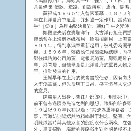
《馬關條約》。綜觀其一生，僅活到５７歲，
具稟條陳“借款、造路、創設海軍、通商、開礦
薛福成１８６５年入曾國藩幕，１８７２年轉
年在北洋幕府中度過，并起過一定作用。當英籍
手”［②ａ］為理由堅決反對。朝鮮壬午之變時
鄭觀應先后在寶順洋行、太古洋行担任買辦，
觀應曾在上海機器織布局、輪船招商局、上海
８９１年，得到李鴻章重新起用，被札委為開
辦。１８９６年，鄭觀應任漢陽鐵廠總辦，向盛
鄭任鐵路總公司總董、電報局總董。鄭觀應雖在
粵、港閑居，但他畢竟是北洋幕府的重要人物
容、推動發展的作用。
王韜早年在上海的教會書院任教，因有向太平
入李鴻章幕，但先后與丁日昌、盛宣懷等人交
的意見。
陳熾舉人出身，曾任戶部郎中、刑部郎中、軍
前不曾有過躋身先進之列的思想。陳熾的許多
１９世紀９０年代初說過：“其號為通洋務者
事，言海防則鰓鰓然敝精竭財于利炮、堅臺、
明陳熾當時與其他京官的態度沒什么兩樣。在
外，畢竟招致一場新的侵略戰爭對弱國是極不