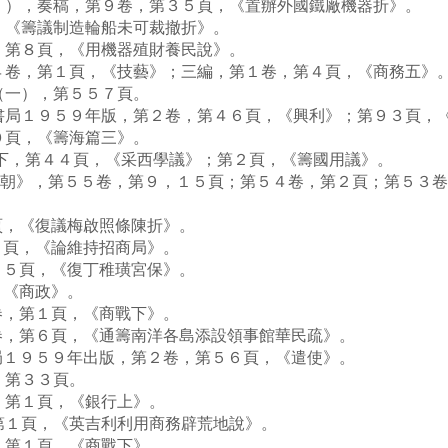
），奏稿，第９卷，第３５頁，《置辦外國鐵廠機器折》。
《籌議制造輪船未可裁撤折》。
第８頁，《用機器殖財養民說》。
卷，第１頁，《技藝》；三編，第１卷，第４頁，《商務五》
一），第５５７頁。
局１９５９年版，第２卷，第４６頁，《興利》；第９３頁，
頁，《籌海篇三》。
下，第４４頁，《采西學議》；第２頁，《籌國用議》。
治朝》，第５５卷，第９，１５頁；第５４卷，第２頁；第５３
。
，《復議梅啟照條陳折》。
頁，《論維持招商局》。
５頁，《復丁稚璜宮保》。
《商政》。
，第１頁，《商戰下》。
，第６頁，《通籌南洋各島添設領事館華民疏》。
１９５９年出版，第２卷，第５６頁，《遣使》。
，第３３頁。
第１頁，《銀行上》。
１頁，《英吉利利用商務辟荒地說》。
第１頁，《商戰下》。