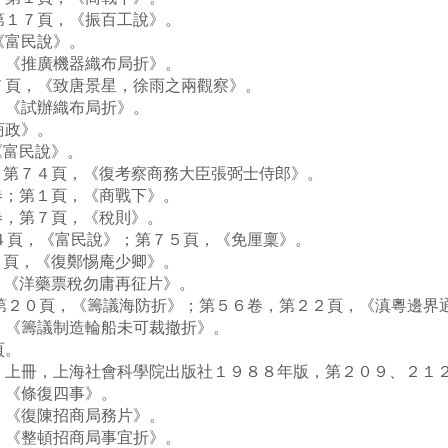
１７頁，《振百工說》。
《富民說》。
《推廣機器織布局折》。
頁，《致唐景星，徐雨之兩觀察》。
《試辦織布局折》。
商政》。
富民說》。
第７４頁，《復考察商務大臣張弼士侍郎》。
；第１頁，《商戰下》。
，第７頁，《稅則》。
４頁，《富民說》；第７５頁，《免厘稟》。
頁，《復鄭惕庵少卿》。
《洋藥票稅勿庸再征片》。
第２０頁，《籌議海防折》；第５６卷，第２２頁，《滇粵邊界
《籌議制造輪船未可裁撤折》。
頁。
上冊，上海社會科學院出版社１９８８年版，第２０９、２１
，《條復四事》。
《復陳招商局務片》。
《整頓招商局事宜折》。