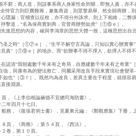
源不窮；商人造，則該事系商人身家性命所關，即無人責，亦不慮
“全恃官力則巨費難籌，兼集商資，則眾擎易舉。然全歸商辦，
有心隱漏；官稽查以征稅，亦不得分外誅求。則上下相維，二弊俱
抨擊道，“名為保商實剝商，官督商辦勢如虎”［①⑥ｅ］。
進思想的內容，確與李鴻章的思想大體一致，這種思想出自北
之時”［①⑦ｅ］，“生平不解空言高論，只知以實心辦實事”
見責”［①⑨ｅ］的地步。而“欲辦事不得不擇人，欲擇人不得不
認清“我朝處數千年未有之奇局，自應建數千年未有之奇業”［
計自強，與康有為的變法救亡，同屬采用改良手段來實現社會變革
不如也”［③ｆ］。既然均為改良，差異主要在于程度，就很容
無直接淵源。
頁，《上李伯相論赫德不宜總司海防書》。
二年四月十七日。
船務，《復張君弼士書》，見夏東元編：《鄭觀應集》下冊，上
８頁，《商務》；第５４頁，《西法》。
２卷，第１０頁。