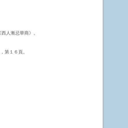
。
《西人漸忌華商》。
卷，第１６頁。