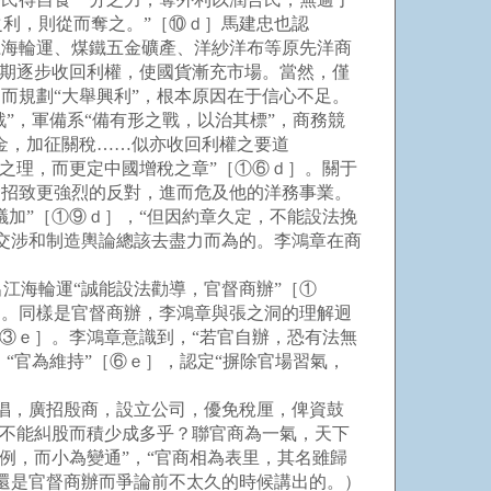
利，則從而奪之。”［⑩ｄ］馬建忠也認
江海輪運、煤鐵五金礦產、洋紗洋布等原先洋商
以期逐步收回利權，使國貨漸充市場。當然，僅
而規劃“大舉興利”，根本原因在于信心不足。
”，軍備系“備有形之戰，以治其標”，商務競
金，加征關稅……似亦收回利權之要道
則之理，而更定中國增稅之章”［①⑥ｄ］。關于
會招致更強烈的反對，進而危及他的洋務事業。
議加”［①⑨ｄ］，“但因約章久定，不能設法挽
交涉和制造輿論總該去盡力而為的。李鴻章在商
海輪運“誠能設法勸導，官督商辦”［①
］。同樣是官督商辦，李鴻章與張之洞的理解迥
［③ｅ］。李鴻章意識到，“若官自辦，恐有法無
“官為維持”［⑥ｅ］，認定“摒除官場習氣，
倡，廣招殷商，設立公司，優免稅厘，俾資鼓
獨不能糾股而積少成多乎？聯官商為一氣，天下
例，而小為變通”，“官商相為表里，其名雖歸
還是官督商辦而爭論前不太久的時候講出的。）