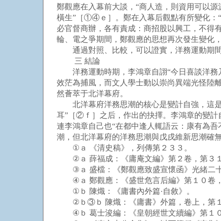
鄭觀應在入幕前大談，“商人造，則資用可以源
橫生”［①④ｅ］。鄭在入幕后觀點有所變化：
必官督商辦，各有責成：商招股以興工，不得
輪、電之爭期間，鄭觀應的思想再次發生變化，
通過對照、比較，可以證實，洋務運動期間先
三 結論
洋務運動時期，李鴻章自詡“今日喜談洋務乃圣
效茫為捕風，而文人學士動以崇尚異端光怪陸離
然薈萃于北洋幕府。
北洋幕府洋務思潮的核心是變計自強，這是在
耳”［②ｆ］之后，作出的抉擇。李鴻章的變
連李鴻章自己也“在都中逢人輒語云：康有為吾
潮，但北洋幕府的洋務思潮與戊戌維新思潮確
①ａ 《清史稿》，列傳第２３３。
②ａ 薛福成：《庸庵文編》第２卷，第３１
③ａ 盛檔：《鄭觀應致盛宣懷函》光緒二十
④ａ 鄭觀應：《盛世危言后編》第１０卷，
①ｂ 陳熾：《庸書內外篇·自敘》。
②ｂ③ｂ 陳熾：《庸書》外篇，卷上，第１
④ｂ 葛士浚編：《皇朝經世文續編》第１０