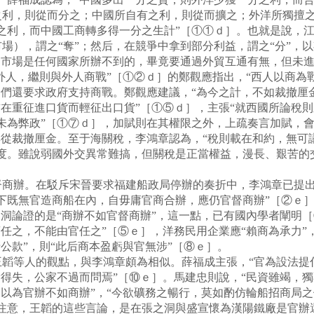
之利，則從而分之；中國所自有之利，則從而擴之；外洋所獨擅之
之利，而中國工商轉多得一分之生計”［①①ｄ］。也就是說，
場），謂之“奪”；然后，在競爭中拿到部分利益，謂之“分”，
內市場是任何國家所辦不到的，畢竟要通過外貿互通有無，但未進
人，繼則與外人商戰”［①②ｄ］的鄭觀應指出，“西人以商為戰
僚們還要求政府支持商戰。鄭觀應建議，“為今之計，不如裁撤厘
首在重征進口貨而輕征出口貨”［①⑤ｄ］，主張“就西國所論稅
未為弊政”［①⑦ｄ］，加賦則在其權限之外，上疏奏言加賦，
無從裁撤厘金。至于海關稅，李鴻章認為，“稅則載在和約，無可
態度。雖說弱國外交異常難搞，但關稅是正當權益，漫長、艱苦的
辦。在駁斥宋晉要求福建船政局停辦的奏折中，李鴻章已提出江
下既無官造商船在內，自毋庸官商合辦，應仍官督商辦”［②ｅ
之洞論證的是“商辦不如官督商辦”，這一點，已有國內學者闡明
任之，不能由官任之”［⑤ｅ］，洋務民用企業應“賴商為承力”，
公款”，則“此后商本盈虧與官無涉”［⑧ｅ］。
等人的觀點，與李鴻章頗為相似。薛福成主張，“官為設法提
虧得失，公家不過而問焉”［⑩ｅ］。馬建忠則說，“民資雖竭，
見以為官辦不如商辦”，“今欲礦務之暢行，莫如酌仿輪船招商局之
（注意，王韜的這些言論，是在張之洞與盛宣懷為漢陽鐵廠是官辦