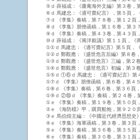
⑤ｄ 薛福成：《庸庵海外文編》第３卷，第
⑥ｄ 馬建忠：《適可齋紀言》，第５頁，
⑦ｄ 《李集》奏稿，第７８卷，第１２頁，
⑧ｄ 《李集》朋僚函稿，第１６卷，第３７
⑨ｄ 《李集》奏稿，第４３卷，第４３頁，
⑩ｄ 薛福成：《籌洋芻議》第１１頁，《
①①ｄ 馬建忠：《適可齋紀言》第５頁，《
①②ｄ 鄭觀應：《盛世危言后編》第８卷，
①③ｄ 鄭觀應：《盛世危言》三編，第２卷
①④ｄ 鄭觀應：《盛世危言》初編，第３卷
①⑤ｄ ①⑥ｄ 馬建忠：《適可齋紀言》第
①⑦ｄ 《李集》朋僚函稿，第６卷，第４５
①⑧ｄ 《李集》奏稿，第６卷，第３６頁，
①⑨ｄ ②⑩ｄ 《李集》奏稿，第２４卷，
①ｅ 《李集》奏稿，第１９卷，第５０頁，
②ｅ 《海防檔》甲，購買船炮，第９２０
③ｅ 馬伯煌主編：《中國近代經濟思想史》
④ｅ 《李集》海軍函稿，第３卷，第３頁
⑤ｅ 《李集》奏稿，第３６卷，第３５頁，
⑥ｅ 《李集》奏稿，第３０卷，第３１頁，