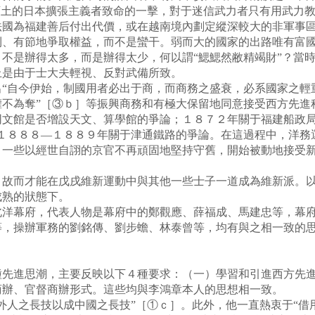
領土的日本擴張主義者致命的一擊，對于迷信武力者只有用武力
法國為福建善后付出代價，或在越南境內劃定縱深較大的非軍事
利、有節地爭取權益，而不是蠻干。弱而大的國家的出路唯有富
不是辦得太多，而是辦得太少，何以謂“鰓鰓然敝精竭財”？當
上是由于士大夫輕視、反對武備所致。
自今伊始，制國用者必出于商，而商務之盛衰，必系國家之輕重
權不為奪”［③ｂ］等振興商務和有極大保留地同意接受西方先進
同文館是否增設天文、算學館的爭論；１８７２年關于福建船政局
；１８８８—１８８９年關于津通鐵路的爭論。在這過程中，洋務
，一些以經世自詡的京官不再頑固地堅持守舊，開始被動地接受
而才能在戊戌維新運動中與其他一些士子一道成為維新派。以
成熟的狀態下。
幕府，代表人物是幕府中的鄭觀應、薛福成、馬建忠等，幕府
等，操辦軍務的劉銘傳、劉步蟾、林泰曾等，均有與之相一致的
進思潮，主要反映以下４種要求：（一）學習和引進西方先進
商辦、官督商辦形式。這些均與李鴻章本人的思想相一致。
人之長技以成中國之長技”［①ｃ］。此外，他一直熱衷于“借