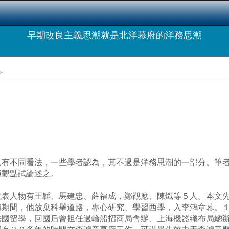
早期改良主義思潮就是北洋幕府的洋務思潮
>
不同看法，一些學者認為，其不過是洋務思潮的一部分。筆者
種觀點試論述之。
人物有王韜、馬建忠、薛福成，鄭觀應、陳熾等５人。本文先
間，他放棄科舉道路，專心研究、學習西學，入李鴻章幕。１
法國留學，回國后曾担任過輪船招商局會辦、上海機器織布局總