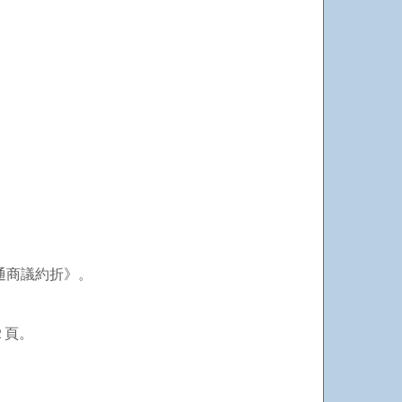
通商議約折》。
２頁。