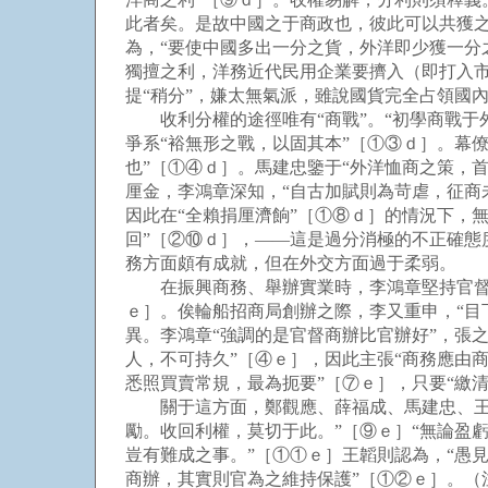
此者矣。是故中國之于商政也，彼此可以共獲
為，“要使中國多出一分之貨，外洋即少獲一分
獨擅之利，洋務近代民用企業要擠入（即打入市
提“稍分”，嫌太無氣派，雖說國貨完全占領國
收利分權的途徑唯有“商戰”。“初學商戰于外
爭系“裕無形之戰，以固其本”［①③ｄ］。幕
也”［①④ｄ］。馬建忠鑒于“外洋恤商之策，
厘金，李鴻章深知，“自古加賦則為苛虐，征商
因此在“全賴捐厘濟餉”［①⑧ｄ］的情況下，
回”［②⑩ｄ］，——這是過分消極的不正確
務方面頗有成就，但在外交方面過于柔弱。
在振興商務、舉辦實業時，李鴻章堅持官督商
ｅ］。俟輪船招商局創辦之際，李又重申，“目
異。李鴻章“強調的是官督商辦比官辦好”，張
人，不可持久”［④ｅ］，因此主張“商務應由商
悉照買賣常規，最為扼要”［⑦ｅ］，只要“繳清
關于這方面，鄭觀應、薛福成、馬建忠、王韜
勵。收回利權，莫切于此。”［⑨ｅ］“無論盈
豈有難成之事。”［①①ｅ］王韜則認為，“愚
商辦，其實則官為之維持保護”［①②ｅ］。