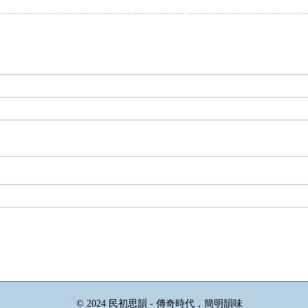
© 2024 民初思韻 - 傳奇時代，簡明韻味