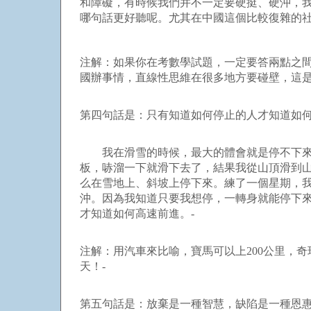
和障礙，有時候我們并不一定要硬挺、硬沖，
哪句話更好聽呢。尤其在中國這個比較復雜的社
注解：如果你在考數學試題，一定要答兩點之
國辦事情，直線性思維在很多地方要碰壁，這是
第四句話是：只有知道如何停止的人才知道如何
我在滑雪的時候，最大的體會就是停不下來。
板，哧溜一下就滑下去了，結果我從山頂滑到
么在雪地上、斜坡上停下來。練了一個星期，
沖。因為我知道只要我想停，一轉身就能停下
才知道如何高速前進。-
注解：用汽車來比喻，寶馬可以上200公里，奇
天！-
第五句話是：放棄是一種智慧，缺陷是一種恩惠