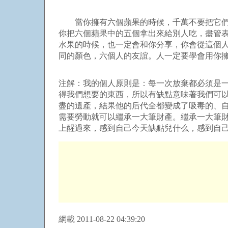
當你擁有六個蘋果的時候，千萬不要把它們都
你把六個蘋果中的五個拿出來給別人吃，盡管
水果的時候，也一定會和你分享，你會從這個
同的顏色，六個人的友誼。人一定要學會用你擁
注解：我的個人原則是：每一次放棄都必須是
得我們想要的東西，所以有缺點意味著我們可
盡的遺產，結果他的后代全都變成了吸毒的、
需要勞動就可以繼承一大筆財產。繼承一大筆
上醒過來，感到自己今天缺點兒什么，感到自己
網載 2011-08-22 04:39:20