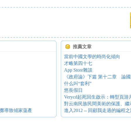
推薦文章
當前中國文學的時尚化傾向
才略第四十七
App Store雜談
《政府論》下篇 第十二章 論
什么叫“套利”
悠長假日
Verycd起死回生啟示：轉型頁
對云南民族民間美術的保護、繼
擲導致傾家蕩產
進入2012 -- 回顧我走過的編程