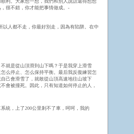
加順利。大家想一想，我們和別人說話還得想想
，很不錯，你才能把事情做成。-
所以人都不走，你最好別走，因為有陷阱。在中
不就是從山頂滑到山下嗎？于是我穿上滑雪
道怎么停止、怎么保持平衡。最后我反復練習怎
現自己會滑雪了，就敢從山頂高速地往山坡下
就不會被撞死。因此，只有知道如何停止的人，
系統，上了200公里剎不了車，呵呵，我的