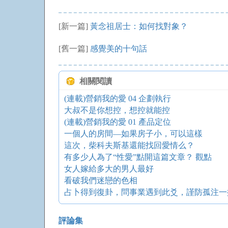
[新一篇]
黃念祖居士：如何找對象？
[舊一篇]
感覺美的十句話
相關閱讀
(連載)營銷我的愛 04 企劃執行
大叔不是你想控，想控就能控
(連載)營銷我的愛 01 產品定位
一個人的房間—如果房子小，可以這樣
這次，柴科夫斯基還能找回愛情么？
有多少人為了“性愛”點開這篇文章？ 觀點
女人嫁給多大的男人最好
看破我們迷戀的色相
占卜得到復卦，問事業遇到此爻，謹防孤注一
評論集