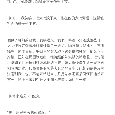
“你好。”他說著，猶豫要不要伸出手來。
“你好。”我笑笑，把大衣脫下來，搭在他的大衣旁邊，拉開他
對面的椅子坐下來。
他倒了杯熱茶給我，我接過來。我們一時都不知道該說些什
么，便只好齊齊地往窗外望了一會兒。咖啡館是我找的，窗明
幾凈，原木桌椅。平日里的客人絕不過分擁擠吵鬧，卻又不至
冷清，正好在周圍制造出一種持續的熱烘烘的嗡嗡聲，把每個
小桌間的世界恰到好處地隔絕開來，讓人很快產生與外界不再
相關的幻覺。服務員是個剪著大兵頭的女生，此刻她像是沒有
注意到我，也并不急著站起來，只是站在吧臺后面怔怔地望著
窗外，臉上掛著副對什么不滿的表情，如往常一樣。
“你常來這兒？”他說。
“嗯，這兒挨著我家很近。”