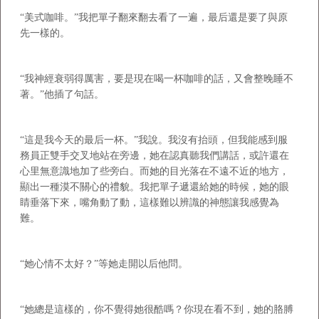
“美式咖啡。”我把單子翻來翻去看了一遍，最后還是要了與原
先一樣的。
“我神經衰弱得厲害，要是現在喝一杯咖啡的話，又會整晚睡不
著。”他插了句話。
“這是我今天的最后一杯。”我說。我沒有抬頭，但我能感到服
務員正雙手交叉地站在旁邊，她在認真聽我們講話，或許還在
心里無意識地加了些旁白。而她的目光落在不遠不近的地方，
顯出一種漠不關心的禮貌。我把單子遞還給她的時候，她的眼
睛垂落下來，嘴角動了動，這樣難以辨識的神態讓我感覺為
難。
“她心情不太好？”等她走開以后他問。
“她總是這樣的，你不覺得她很酷嗎？你現在看不到，她的胳膊