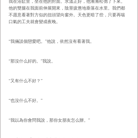
我在浴缸里，坐在他的對面。水溫正好，他漸漸松弛了下來。
他的雙腿在我面前伸展開來，陰莖疲憊地垂落在水里。我們都
不愿意看著對方似的扭頭望向窗外。天色更暗了些，只要再喘
口氣的工夫就會變成夜晚。
“我倆談個戀愛吧。”他說，依然沒有看著我。
“那沒什么好的。”我說。
“又有什么不好？”
“也沒什么不好。”
“我以為你會問我說，那你女朋友怎么辦。”