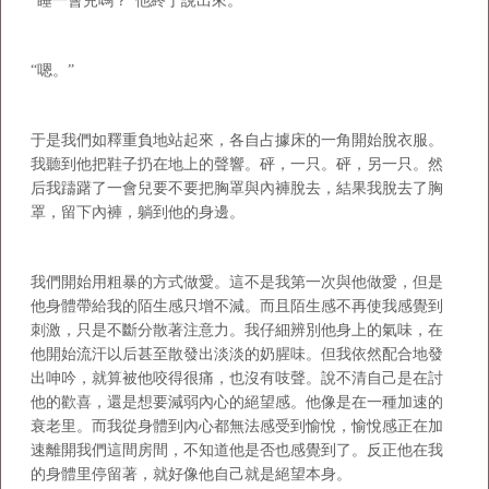
“睡一會兒嗎？”他終于說出來。
“嗯。”
于是我們如釋重負地站起來，各自占據床的一角開始脫衣服。
我聽到他把鞋子扔在地上的聲響。砰，一只。砰，另一只。然
后我躊躇了一會兒要不要把胸罩與內褲脫去，結果我脫去了胸
罩，留下內褲，躺到他的身邊。
我們開始用粗暴的方式做愛。這不是我第一次與他做愛，但是
他身體帶給我的陌生感只增不減。而且陌生感不再使我感覺到
刺激，只是不斷分散著注意力。我仔細辨別他身上的氣味，在
他開始流汗以后甚至散發出淡淡的奶腥味。但我依然配合地發
出呻吟，就算被他咬得很痛，也沒有吱聲。說不清自己是在討
他的歡喜，還是想要減弱內心的絕望感。他像是在一種加速的
衰老里。而我從身體到內心都無法感受到愉悅，愉悅感正在加
速離開我們這間房間，不知道他是否也感覺到了。反正他在我
的身體里停留著，就好像他自己就是絕望本身。