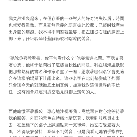
我突然沮喪起來，在僅存著的一些對人的好奇消失以后，時間
也就變得難熬。而且毫無意義的語言彼此投擲，已經叫我產生
出身體的痛感。我不得不調整著坐姿，把左腿從右腿的膝蓋上
挪下來，仔細聆聽膝蓋關節發出喀嚓的聲音。
“聽說你喜歡看書。你平常看什么？”他突然這么問。而我支吾
著心想，他終于是問出了這樣自殺性的問題。我在腦海里默默
把那些熟稔的書名和作家名盤了一遍，思索著哪個名字會更適
合在這樣的場景下吐露出來。這些名字在此刻都變成了炸彈，
只會讓今天的對話徹底土崩瓦解，加重我對這個世界的不信
任，沒有誰會好運到憑空遇見能聊上幾句的人。
而他略微歪著腦袋，專心地注視著我，竟然還在耐心地等待著
我的回答。外面的天色在持續地暗沉著，我看到服務員走出
去，在屋檐下的桌子上試圖點亮一支蠟燭。她左右躲避著大
風，冷得簌簌發抖，我聽不到聲音，但是我看到她的手指在打