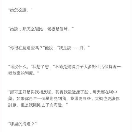
“她怎么說。”
“她說，那怎么能比，老板是個球。”
“你很在意這些嗎？”他說，“我是說……胖。”
“這沒什么。”我想了想，“不過是覺得胖子大多對生活保持著一
種放棄的態度。”
“那可正好是與我相反呢。其實我最近瘦了些，每天都在喝中
藥。如果你再早一個星期見到我，我還更白些，大概也更讓你
討厭。但是我剛剛去了次海邊。”
“哪里的海邊？”