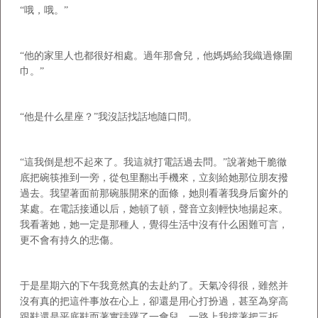
“哦，哦。”
“他的家里人也都很好相處。過年那會兒，他媽媽給我織過條圍
巾。”
“他是什么星座？”我沒話找話地隨口問。
“這我倒是想不起來了。我這就打電話過去問。”說著她干脆徹
底把碗筷推到一旁，從包里翻出手機來，立刻給她那位朋友撥
過去。我望著面前那碗脹開來的面條，她則看著我身后窗外的
某處。在電話接通以后，她頓了頓，聲音立刻輕快地揚起來。
我看著她，她一定是那種人，覺得生活中沒有什么困難可言，
更不會有持久的悲傷。
于是星期六的下午我竟然真的去赴約了。天氣冷得很，雖然并
沒有真的把這件事放在心上，卻還是用心打扮過，甚至為穿高
跟鞋還是平底鞋而著實躊躇了一會兒。一路上我撐著把三折