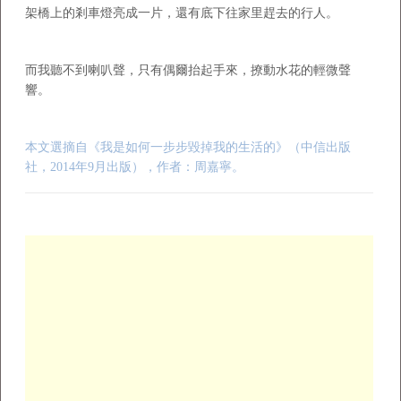
架橋上的剎車燈亮成一片，還有底下往家里趕去的行人。
而我聽不到喇叭聲，只有偶爾抬起手來，撩動水花的輕微聲
響。
本文選摘自《我是如何一步步毀掉我的生活的》（中信出版
社，2014年9月出版），作者：周嘉寧。