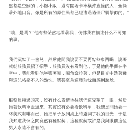
盤都是空關的，小攤小販，還有開著卡車橫沖直撞的人，全操
著外地口音。像是所有的原住民都已經遭遇過僵尸襲擊似的。”
“哦。是嗎？”他有些茫然地看著我，仿佛我在描述什么不可知
的事。
我們沉默了一會兒，然后他問我說要不要再點些東西喝，說著
就朝服務員招了招手，服務員沒有看到他，于是他的手僵在半
空中，我能看到他半張著嘴，嘴角耷拉著，但是目光中透著種
與這兒格格不入的熱忱。我甚至為這種熱忱而感到尷尬。
服務員轉過頭來，沒有什么表情地往我們這兒望了一眼，然后
拖著飲料單走過來。其實沒有必要看飲料單，我總是問她要一
杯美式咖啡而已。她把單子放到桌上時避開了我的目光，于是
我知道我倆之間竟然有種默契，這種默契或許是我與眼前這位
男人永遠不會有的。