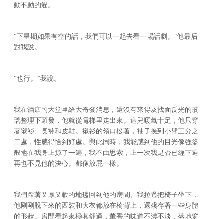
動不動的貓。
“下星期如果有空的話，我們可以一起去看一場話劇。”他最后
對我說。
“也行。”我說。
我在酒店的大堂里給大奇發消息，還沒有來得及找面反光的玻
璃整理下頭發，他就從電梯里走出來。這兒暖氣十足，他只穿
著襯衫、長褲和皮鞋。襯衫的領口松著，袖子挽到小臂三分之
二處，性感得恰到好處。與此同時，我能感到他的目光像強盜
般地在我身上掠了一遍，我不由思索，上一次我是否已經下過
再也不見他的決心。都像放屁一樣。
我們踩著又厚又軟的地毯回到他的房間。我拉過把椅子坐下，
他剛剛脫下來的西裝和大衣都放在椅背上，還殘存著一些身體
的形狀。房間看起來極其舒適，薰香的味道不濃不淡，落地窗