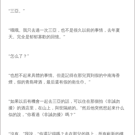
“三亞。”
“哦哦。我只去過一次三亞，也不是很久以前的事情，去年夏
天。完全是郁郁寡歡的回憶。”
“怎么了？”
“也想不起來具體的事情。但是記得在那兒買到假的中南海香
煙，假的青島啤酒，最后還有假的衛生巾。”
“如果以后有機會一起去三亞的話，可以住在那個拍《非誠勿
擾》的酒店里，在山上，與世隔絕的。”然后他突然想起來什么
似的說，“你看過《非誠勿擾》嗎？”
“沒有。”我說，“你還記得嗎？走在那兒的路上，所有嶄新的樓