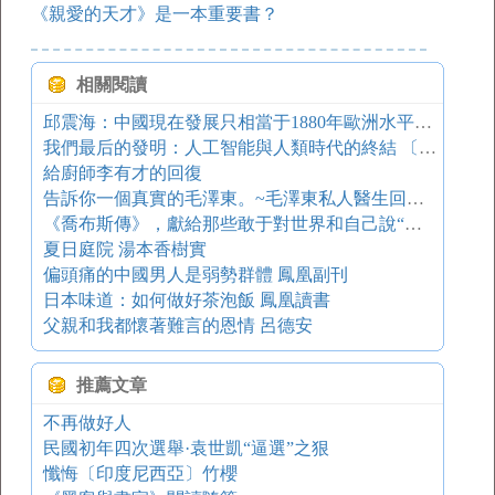
《親愛的天才》是一本重要書？
相關閱讀
邱震海：中國現在發展只相當于1880年歐洲水平│開卷八分鐘
我們最后的發明：人工智能與人類時代的終結 〔美〕James Barrat（詹姆斯·巴拉特）
給廚師李有才的回復
告訴你一個真實的毛澤東。~毛澤東私人醫生回憶錄（哥倫比亞大學教授評）
《喬布斯傳》，獻給那些敢于對世界和自己說“這就是一坨屎”的人
夏日庭院 湯本香樹實
偏頭痛的中國男人是弱勢群體 鳳凰副刊
日本味道：如何做好茶泡飯 鳳凰讀書
父親和我都懷著難言的恩情 呂德安
推薦文章
不再做好人
民國初年四次選舉·袁世凱“逼選”之狠
懺悔〔印度尼西亞〕竹櫻