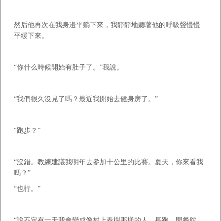
然后他再次在我身邊平躺下來，我靜靜地聽著他的呼吸聲慢慢
平緩下來。
“你什么時候開始有肚子了。”我說。
“我們很久沒見了嗎？最近我開始去健身房了。”
“跑步？”
“沒錯。教練建議我明年去參加十公里的比賽。夏天，你來看我
嗎？”
“也行。”
“說不定有一天我會變成像村上春樹那樣的人。長跑，開餐館。