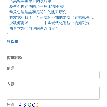
《黑客與畫家》閱讀隨筆
終生不再釣魚的趙平原 動物有靈
幼兒心理理論和元認知的關系研究
我愛我的孩子，可是我卻不如他愛我（看完飆淚...）
游魂何處歸 ——中國現代化進程中的知識分子（洋務運動至１９４９年）
商業對外開放與國家經濟安全
評論集
暫無評論。
稱謂：
内容：
驗證：