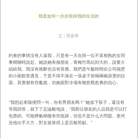
我是如何一步步毀掉我的生活的
文 | 周嘉寧
約會的事情沒有人逼我，只是有一天在與一位不算相熟的女同
事閑聊時說起。她說她有個朋友，青梅竹馬玩到大的，說要介
紹給我。我沒有推辭也沒有答應。我們是午飯時間在公司隔壁
的小面館里遇見，于是不得不湊在一張桌子前喝兩碗滾燙的拉
面。其實都有些尷尬，但她面對冷場有種愈戰愈勇的信心。
“我想起來隨便問一句，你有男朋友嗎？”她放下筷子，還沒有
等我回答，就下了定論般地說，“我那位朋友的人品我是可以打
包票的。可能脾氣稍微有些急躁，但也不是什么大問題。更何
況他出手大方，對女孩算得上是百般照顧。”