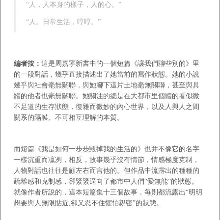
“人，人本身的樣子，人的心。”
“人。日常生活，哼哼。”
編者按：
這是周嘉寧新書中的一個短篇《讓我們聊些別的》里
的一段對話，幾乎直接描述出了她當前的寫作狀態。她的小說
幾乎與社會毫無關聯，與她腳下這片土地毫無關聯，甚至與具
體的他者也毫無關聯。她關注的總是在大都市里個體的看似微
不足道的生存狀態，復雜而微妙的內心世界，以及人與人之間
關系的隔膜、不可相互理解的本質。
而短篇《我是如何一步步毀掉我的生活的》也并不像它的名字
一樣沉重而凜冽，相反，故事幾乎沒有情節，情感極度克制，
人物對話也往往是顧左右而言他的。但作品中流露出的種種的
疏離感和克制感，卻緊緊逼向了都市中人們“愛無能”的狀態。
就像作者所說的，這本短篇集十三個故事，每則都流露出“明明
想要與人無限貼近,卻又忍不住懼怕親密”的狀態。