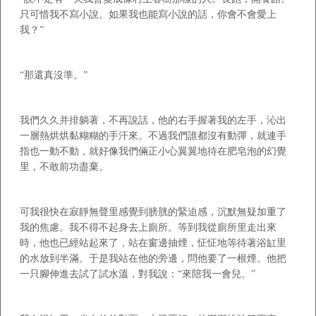
只可惜我不寫小說。如果我也能寫小說的話，你會不會愛上
我？”
“那還真沒準。”
我們久久并排躺著，不再說話，他的右手握著我的左手，沁出
一層熱烘烘黏糊糊的手汗來。不過我們誰都沒有動彈，就連手
指也一動不動，就好像我們倆正小心翼翼地待在肥皂泡的幻覺
里，不敢前功盡棄。
可我很快在寂靜無聲里感覺到膀胱的緊迫感，沉默無疑加重了
我的焦慮。我不得不起身去上廁所。等到我從廁所里走出來
時，他也已經站起來了，站在窗邊抽煙，怔怔地等待著浴缸里
的水放到半滿。于是我站在他的旁邊，問他要了一根煙。他把
一只腳伸進去試了試水溫，對我說：“來陪我一會兒。”