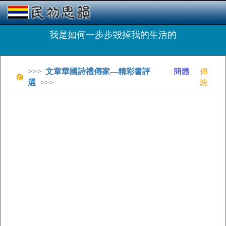
我是如何一步步毀掉我的生活的
>>>
文章華國詩禮傳家—精彩書評
簡體
傳
選
>>>
統