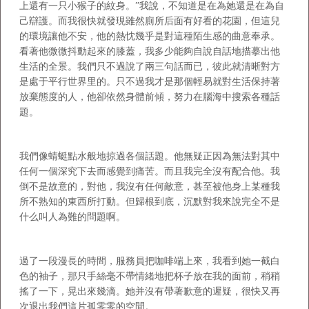
上還有一只小猴子的紋身。”我說，不知道是在為她還是在為自
己辯護。而我很快就發現雖然廁所后面有好看的花園，但這兒
的環境讓他不安，他的熱忱幾乎是對這種陌生感的曲意奉承。
看著他微微抖動起來的膝蓋，我多少能夠自說自話地描摹出他
生活的全景。我們只不過說了兩三句話而已，彼此就清晰對方
是處于平行世界里的。只不過我才是那個輕易就對生活保持著
放棄態度的人，他卻依然身體前傾，努力在腦海中搜索各種話
題。
我們像蜻蜓點水般地掠過各個話題。他無疑正因為無法對其中
任何一個深究下去而感覺到痛苦。而且我完全沒有配合他。我
倒不是故意的，對他，我沒有任何敵意，甚至被他身上某種我
所不熟知的東西所打動。但歸根到底，沉默對我來說完全不是
什么叫人為難的問題啊。
過了一段漫長的時間，服務員把咖啡端上來，我看到她一截白
色的袖子，那只手絲毫不帶情緒地把杯子放在我的面前，稍稍
搖了一下，晃出來幾滴。她并沒有帶著歉意的遲疑，很快又再
次退出我們這片孤零零的空間。