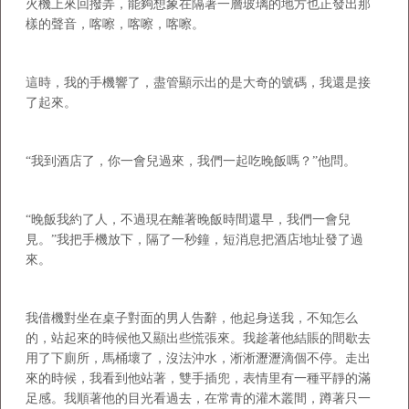
火機上來回撥弄，能夠想象在隔著一層玻璃的地方也正發出那
樣的聲音，喀嚓，喀嚓，喀嚓。
這時，我的手機響了，盡管顯示出的是大奇的號碼，我還是接
了起來。
“我到酒店了，你一會兒過來，我們一起吃晚飯嗎？”他問。
“晚飯我約了人，不過現在離著晚飯時間還早，我們一會兒
見。”我把手機放下，隔了一秒鐘，短消息把酒店地址發了過
來。
我借機對坐在桌子對面的男人告辭，他起身送我，不知怎么
的，站起來的時候他又顯出些慌張來。我趁著他結賬的間歇去
用了下廁所，馬桶壞了，沒法沖水，淅淅瀝瀝滴個不停。走出
來的時候，我看到他站著，雙手插兜，表情里有一種平靜的滿
足感。我順著他的目光看過去，在常青的灌木叢間，蹲著只一