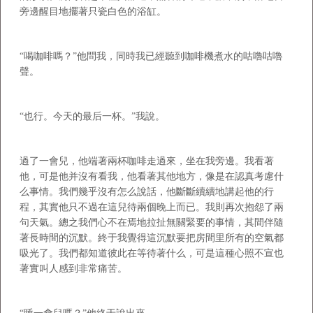
旁邊醒目地擺著只瓷白色的浴缸。
“喝咖啡嗎？”他問我，同時我已經聽到咖啡機煮水的咕嚕咕嚕
聲。
“也行。今天的最后一杯。”我說。
過了一會兒，他端著兩杯咖啡走過來，坐在我旁邊。我看著
他，可是他并沒有看我，他看著其他地方，像是在認真考慮什
么事情。我們幾乎沒有怎么說話，他斷斷續續地講起他的行
程，其實他只不過在這兒待兩個晚上而已。我則再次抱怨了兩
句天氣。總之我們心不在焉地拉扯無關緊要的事情，其間伴隨
著長時間的沉默。終于我覺得這沉默要把房間里所有的空氣都
吸光了。我們都知道彼此在等待著什么，可是這種心照不宣也
著實叫人感到非常痛苦。