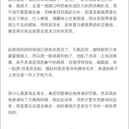
傘，風很大，走過一個路口時把傘吹成巨大的黑色喇叭花，我
不得不緊緊握住傘，兜轉著尋找風的方向，卻還是被風帶著往
前走了兩步。行人稀落，偶爾有公交車開過，雨水里面帶著股
揮之不去的腥味。明明是深冬，卻有夏日臺風季節的災難感，
像是再往前走就要走進末日的布景里。
結果我到的時候他已經坐在那兒了。天氣惡劣，咖啡館里只有
寥寥幾個人，所以我一眼就看到他了。他點了壺茶，正低頭看
書。差不多就是我想象中的模樣，頭發理得很短，戴眼鏡，有
一點胖,但還算妥帖。襯衫外面穿著深色圓領毛衣，身邊的椅子
上耷拉著一件人字呢大衣。
我小心翼翼地走過去，像是怕驚擾起他身邊的空氣。然后我在
他身邊站了大概兩秒鐘，他抬起頭來，突然大驚失色般地站起
來，簡直要往后退去兩步，倒好像我才是來自于另外一個世界
似的。