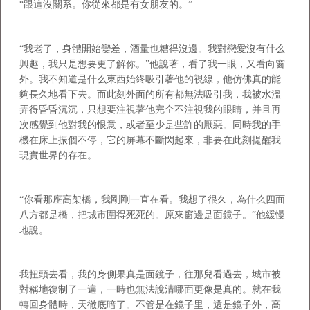
“跟這沒關系。你從來都是有女朋友的。”
“我老了，身體開始變差，酒量也糟得沒邊。我對戀愛沒有什么
興趣，我只是想要更了解你。”他說著，看了我一眼，又看向窗
外。我不知道是什么東西始終吸引著他的視線，他仿佛真的能
夠長久地看下去。而此刻外面的所有都無法吸引我，我被水溫
弄得昏昏沉沉，只想要注視著他完全不注視我的眼睛，并且再
次感覺到他對我的恨意，或者至少是些許的厭惡。同時我的手
機在床上振個不停，它的屏幕不斷閃起來，非要在此刻提醒我
現實世界的存在。
“你看那座高架橋，我剛剛一直在看。我想了很久，為什么四面
八方都是橋，把城市圍得死死的。原來窗邊是面鏡子。”他緩慢
地說。
我扭頭去看，我的身側果真是面鏡子，往那兒看過去，城市被
對稱地復制了一遍，一時也無法說清哪面更像是真的。就在我
轉回身體時，天徹底暗了。不管是在鏡子里，還是鏡子外，高