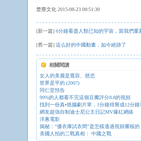
楚塵文化 2015-08-23 08:51:30
[新一篇]
6分鐘看盡人類已知的宇宙，當我們重
[舊一篇]
這么好的中國動畫，如今絕跡了
相關閱讀
女人的美麗是寬容、慈悲
世界是平的 (2007)
同仁堂預告
99%的人都看不完這個豆瓣評分8.8的視頻
找到一份真•燒腦劇片單，1分鐘得掰成12分鐘
網友超強自制迪士尼公主日記MV爆紅網絡
洋蔥電影
揭秘：“優衣庫試衣間”是怎樣逃過視頻審核的
美國人拍的二戰真相： 中國之戰