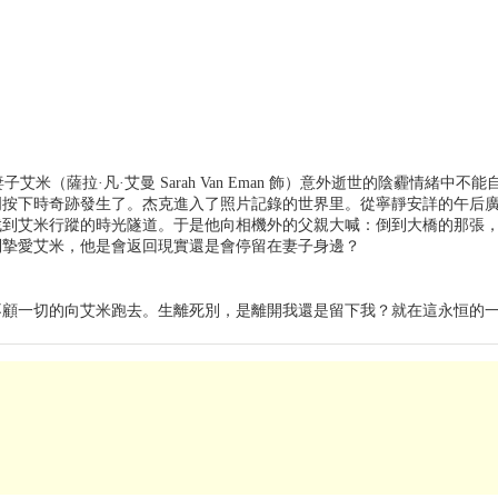
子艾米（薩拉·凡·艾曼 Sarah Van Eman 飾）意外逝世的陰霾情緒中不能自拔
按下時奇跡發生了。杰克進入了照片記錄的世界里。從寧靜安詳的午后廣場
找到艾米行蹤的時光隧道。于是他向相機外的父親大喊：倒到大橋的那張
到摯愛艾米，他是會返回現實還是會停留在妻子身邊？
不顧一切的向艾米跑去。生離死別，是離開我還是留下我？就在這永恒的