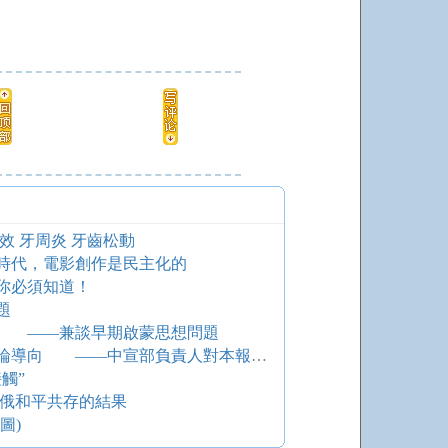
效 牙周炎 牙齒松動
時代，電影創作是民主化的
你必須知道！
題
判 ——兼談早期啟蒙思想問題
切實負起政治責任，把握正確輿論導向 ——中宣部負責人對本報記者發表談話
觸”
中俄和平共存的結果
圖)