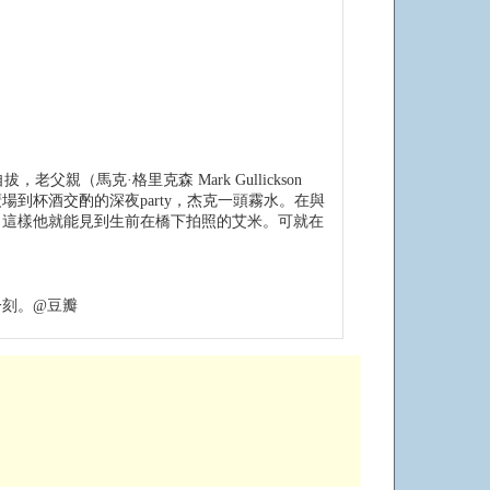
，老父親（馬克·格里克森 Mark Gullickson
到杯酒交酌的深夜party，杰克一頭霧水。在與
，這樣他就能見到生前在橋下拍照的艾米。可就在
一刻。@豆瓣