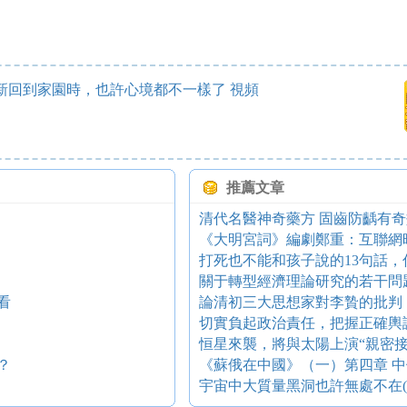
新回到家園時，也許心境都不一樣了 視頻
推薦文章
清代名醫神奇藥方 固齒防齲有奇
《大明宮詞》編劇鄭重：互聯網
打死也不能和孩子說的13句話，
關于轉型經濟理論研究的若干問
看
論清初三大思想家對李贄的批
恒星來襲，將與太陽上演“親密接
？
《蘇俄在中國》（一）第四章 
宇宙中大質量黑洞也許無處不在(