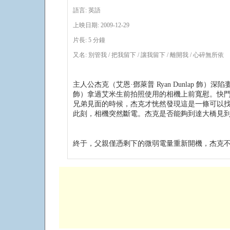
語言: 英語
上映日期: 2009-12-29
片長: 5 分鐘
又名: 別管我 / 把我留下 / 讓我留下 / 離開我 / 心碎無所依
主人公杰克（艾恩·鄧萊普 Ryan Dunlap 飾）深陷妻
飾）拿過艾米生前拍照使用的相機上前寬慰。快門
兄弟見面的時候，杰克才恍然發現這是一條可以
此刻，相機突然斷電。杰克是否能夠到達大橋見
終于，父親僅憑剩下的微弱電量重新開機，杰克