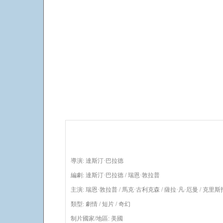
導演: 達斯汀·巴拉德
編劇: 達斯汀·巴拉德 / 瑞恩·敦拉普
主演: 瑞恩·敦拉普 / 馬克·古利克森 / 薩拉·凡·厄曼 / 克里斯托
類型: 劇情 / 短片 / 奇幻
制片國家/地區: 美國