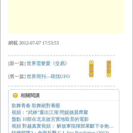
網載 2012-07-07 17:53:53
[新一篇]
世界需要愛《交易》
[舊一篇]
世界周刊—尋找UFO
相關閱讀
歌舞青春 歌舞絕對養眼
視頻：“武林”重出江湖 閆妮姚晨齊聚
盤點 10部在北京故宮實地取景的電影
視頻 對越真實視頻： 解放軍指揮部果斷下令炮擊，噴火兵清場！
特種部隊2：全面反擊 G.I. Joe: Retaliation (2013)