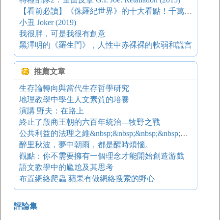
【看前必讀】《侏羅紀世界》的十大看點！千萬別錯過！
小丑 Joker (2019)
我很胖，可是我很有創意
黑澤明的《羅生門》，人性中赤裸裸的軟弱和謊言
推薦文章
生存論轉向與當代生存哲學研究
地理教學中學生人文素質的培養
演講 野夫：在路上
終止了殷商王朝的六百年統治---牧野之戰
公共利益的法理之維&nbsp;&nbsp;&nbsp;&nbsp;公共利益的程序主義考量
醉里秋波，夢中朝雨，都是醒時煩惱。
觀點：你不需要擁有一個理念才能開始創造游戲
語文教學中的尷尬及其思考
布置網絡爬蟲 蘋果有做網絡搜索的野心
評論集