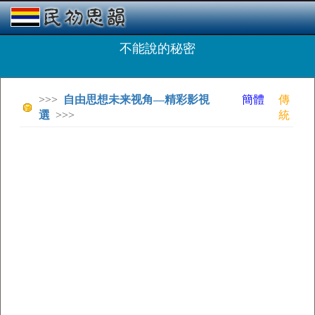
不能說的秘密
>>>
自由思想未来视角—精彩影視
簡體
傳
選
>>>
統