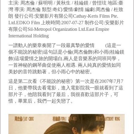
主演: 周杰倫 / 蘇明明 / 黃秋生 / 桂綸鎂 / 曾愷玹 地區:臺
灣 導演: 周杰倫 類型:奇幻/愛情/劇情 編劇:周杰倫 / 杜致
朗 發行公司:安樂影片有限公司Cathay-Keris Films Pte.
Ltd.EDKO Film 上映時間:2007-07-27 制作公司:安樂影片
有限公司Sil-Metropol Organization Ltd.East Empire
International Holding
一譜動人的樂章奏開了一段最真摯的愛情 (這是一
個不能說的秘密)這句話是小倫(周杰倫飾)和小雨(桂綸鎂
飾)這場愛情之旅的開場白,兩人是音樂系的同班同學，
一首神秘的鋼琴曲促使兩人相遇. 兩人純真的愛情如同
美妙的音符跳動著，但小雨心中的秘密。
這是第二次看《不能說的秘密》第一次是在2007年7月7
日，他要帶我去看電影，進入電影院我一眼就看到了這
部片子，他陪我看到了最后，我很喜歡這部片子，可
惜，畢業后，我們一起失戀了。