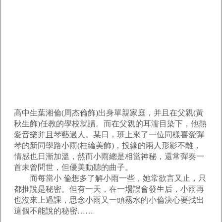
高中生葉湘倫(周杰倫飾)出身單親家庭，并且在父親(黃
秋生飾)任教的學校就讀。而在父親的耳濡目染下，他熱
愛音樂并且琴藝過人。某日，班上來了一位同樣喜愛彈
琴的新同學路小雨(桂綸美飾)，投緣的兩人形影不離，
情感也日漸加溫，然而小雨總是相當神秘，還常彈奏一
首未曾問世，但優美動聽的曲子。
而每當小
倫想多了解小雨一些，她常欲言又止，只
都推說是秘密。但有一天，在一場誤會發生后，小雨再
也沒來上過課，思念小雨又一頭霧水的小倫決心要找出
這個不能說的秘密……