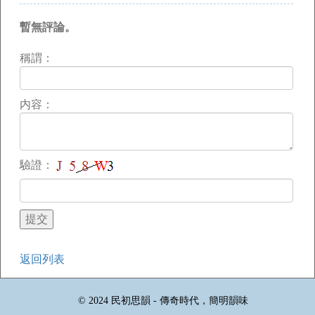
暫無評論。
稱謂：
内容：
驗證：
返回列表
© 2024 民初思韻 - 傳奇時代，簡明韻味