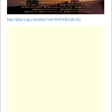
http://play.v.qq.com/play?vid=8vEWRAjKzXj