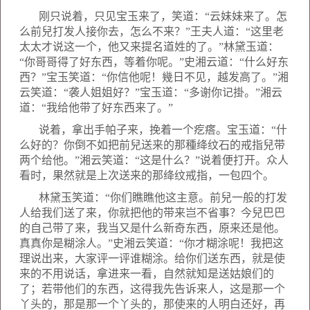
刚只说着，只见宝玉来了，笑道：“云妹妹来了。怎
么前兒打发人接你去，怎么不来？”王夫人道：“这里老
太太才说这一个，他又来提名道姓的了。”林黛玉道：
“你哥哥得了好东西，等着你呢。”史湘云道：“什么好东
西？”宝玉笑道：“你信他呢！幾日不见，越发高了。”湘
云笑道：“袭人姐姐好？”宝玉道：“多谢你记掛。”湘云
道：“我给他带了好东西来了。”
说着，拿出手帕子来，挽着一个疙瘩。宝玉道：“什
么好的？你倒不如把前兒送来的那種绛纹石的戒指兒带
两个给他。”湘云笑道：“这是什么？”说着便打开。众人
看时，果然就是上次送来的那绛纹戒指，一包四个。
林黛玉笑道：“你们瞧瞧他这主意。前兒一般的打发
人给我们送了来，你就把他的带来岂不省事？今兒巴巴
的自己带了来，我当又是什么新奇东西，原来还是他。
真真你是糊涂人。”史湘云笑道：“你才糊涂呢！我把这
理说出来，大家评一评谁糊涂。给你们送东西，就是使
来的不用说话，拿进来一看，自然就知是送姑娘们的
了；若带他们的东西，这得我先告诉来人，这是那一个
丫头的，那是那一个丫头的，那使来的人明白还好，再