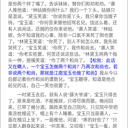
是你两个拌了嘴了。告诉妹妹，替你们和劝和劝。”袭
人推他道：“林姑娘你闹什么？我们一个丫头，姑娘只
是混说。”黛玉笑道：“你说你是丫头，我只拿你当嫂子
待。”宝玉道：“你何苦来替他招骂名兒。饶这么着，还
有人说闲话，还搁的住你来说他。”袭人笑道：“林姑
娘，你不知道我的心事，除非一口氣不来死了倒也罢
了。”林黛玉笑道：“你死了，别人不知怎么样，我先就
哭死了。”宝玉笑道：“你死了，我作和尚去。”袭人笑
道：“你老实些罢，何苦还说这些话。”林黛玉将两个指
头一伸，抿嘴笑道：“作了两个和尚了。
【松批：此话
又在瞒人，一个宝玉怎做两个和尚？乃两次和尚也，若
非说两个和尚，那就是江南宝玉也做了和尚】
我从今以
后都记着你作和尚的遭数兒。”宝玉聽得，知道是他点
前兒的话，自己一笑也就罢了。
一时黛玉去后，就有人说“薛大爷请”，宝玉只得去
了。原来是吃酒，不能推辞，只得尽席而散。晚间回
来，已带了幾分酒，踉跄来至自己院内，只见院中早把
乘凉枕榻设下，榻上有个人睡着。宝玉只当是袭人，一
面在榻沿上坐下，一面推他，问道：“疼的好些了？”只
见那人翻身起来说：“何苦来，又招我！”宝玉一看，原