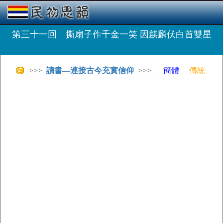
第三十一回 撕扇子作千金一笑 因麒麟伏白首雙星
>>>
讀書—連接古今充實信仰
>>>
簡體
傳統