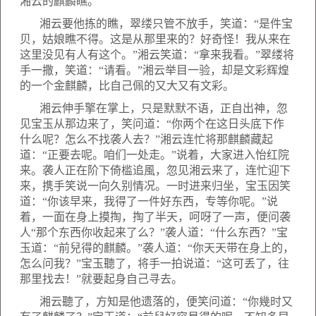
湘云的麒麟瞧。
湘云要他拣的瞧，翠缕只管不放手，笑道：“是件宝
贝，姑娘瞧不得。这是从那里来的？好奇怪！我从来在
这里没见有人有这个。”湘云笑道：“拿来我看。”翠缕将
手一撒，笑道：“请看。”湘云举目一验，却是文彩辉煌
的一个金麒麟，比自己佩的又大又有文彩。
湘云伸手擎在掌上，只是默默不语，正自出神，忽
见宝玉从那边来了，笑问道：“你两个在这日头底下作
什么呢？怎么不找袭人去？”湘云连忙将那麒麟藏起
道：“正要去呢。咱们一处走。”说着，大家进入怡红院
来。袭人正在阶下倚槛追風，忽见湘云来了，连忙迎下
来，携手笑说一向久别情况。一时进来归坐，宝玉因笑
道：“你该早来，我得了一件好东西，专等你呢。”说
着，一面在身上摸掏，掏了半天，呵呀了一声，便问袭
人“那个东西你收起来了么？”袭人道：“什么东西？”宝
玉道：“前兒得的麒麟。”袭人道：“你天天带在身上的，
怎么问我？”宝玉聽了，将手一拍说道：“这可丢了，往
那里找去！”就要起身自己寻去。
湘云聽了，方知是他遗落的，便笑问道：“你幾时又