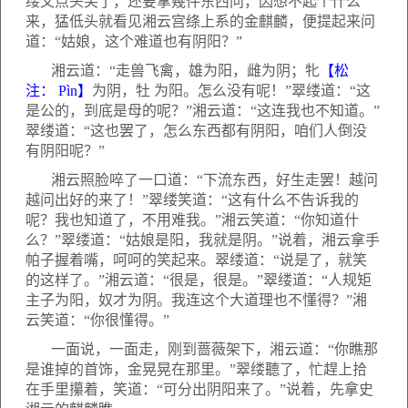
缕又点头笑了，还要拿幾件东西问，因想不起个什么
来，猛低头就看见湘云宫绦上系的金麒麟，便提起来问
道：“姑娘，这个难道也有阴阳？”
湘云道：“走兽飞禽，雄为阳，雌为阴；牝
【松
注：
Pìn
】
为阴，牡
为阳。怎么没有呢！”翠缕道：“这
是公的，到底是母的呢？”湘云道：“这连我也不知道。”
翠缕道：“这也罢了，怎么东西都有阴阳，咱们人倒没
有阴阳呢？”
湘云照脸啐了一口道：“下流东西，好生走罢！越问
越问出好的来了！”翠缕笑道：“这有什么不告诉我的
呢？我也知道了，不用难我。”湘云笑道：“你知道什
么？”翠缕道：“姑娘是阳，我就是阴。”说着，湘云拿手
帕子握着嘴，呵呵的笑起来。翠缕道：“说是了，就笑
的这样了。”湘云道：“很是，很是。”翠缕道：“人规矩
主子为阳，奴才为阴。我连这个大道理也不懂得？”湘
云笑道：“你很懂得。”
一面说，一面走，刚到蔷薇架下，湘云道：“你瞧那
是谁掉的首饰，金晃晃在那里。”翠缕聽了，忙趕上拾
在手里攥着，笑道：“可分出阴阳来了。”说着，先拿史