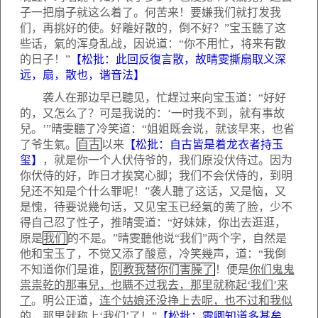
子一把扇子就这么着了。何苦来！要嫌我们就打发我
们，再挑好的使。好離好散的，倒不好？”宝玉聽了这
些话，氣的浑身乱战，因说道：“你不用忙，将来有散
的日子！”
【松批：此回反復言散，故晴雯撕扇取义深
远，扇，散也，谐音法】
袭人在那边早已聽见，忙趕过来向宝玉道：“好好
的，又怎么了？可是我说的：‘一时我不到，就有事故
兒。’”晴雯聽了冷笑道：“姐姐既会说，就该早来，也省
了爷生氣。
自古
以来
【松批：自古皆是着龙衣者持玉
玺】
，就是你一个人伏侍爷的，我们原没伏侍过。因为
你伏侍的好，昨日才挨窝心脚；我们不会伏侍的，到明
兒还不知是个什么罪呢！”袭人聽了这话，又是恼，又
是愧，待要说幾句话，又见宝玉已经氣的黄了脸，少不
得自己忍了性子，推晴雯道：“好妹妹，你出去逛逛，
原是
我们
的不是。”晴雯聽他说“我们”两个字，自然是
他和宝玉了，不觉又添了酸意，冷笑幾声，道：“我倒
不知道你们是谁，
别教我替你们害臊了
！便是
你们鬼鬼
祟祟乾的那事兒，也瞒不过我去，那里就称起‘我们’来
了
。明公正道，
连个姑娘还没挣上去呢，也不过和我似
的
，那里就称上‘我们’了！”
【松批：雯卿知道多甚矣，