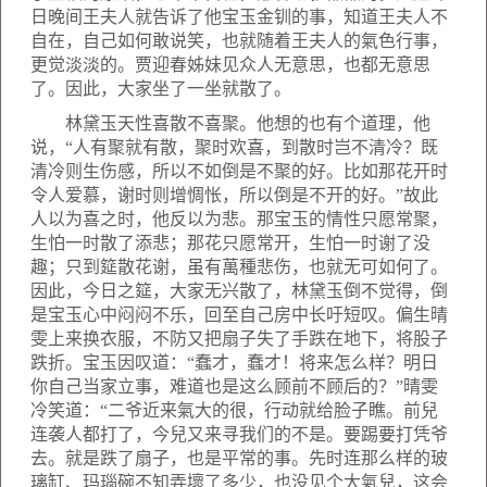
日晚间王夫人就告诉了他宝玉金钏的事，知道王夫人不
自在，自己如何敢说笑，也就随着王夫人的氣色行事，
更觉淡淡的。贾迎春姊妹见众人无意思，也都无意思
了。因此，大家坐了一坐就散了。
林黛玉天性喜散不喜聚。他想的也有个道理，他
说，“人有聚就有散，聚时欢喜，到散时岂不清冷？既
清冷则生伤感，所以不如倒是不聚的好。比如那花开时
令人爱慕，谢时则增惆怅，所以倒是不开的好。”故此
人以为喜之时，他反以为悲。那宝玉的情性只愿常聚，
生怕一时散了添悲；那花只愿常开，生怕一时谢了没
趣；只到筵散花谢，虽有萬種悲伤，也就无可如何了。
因此，今日之筵，大家无兴散了，林黛玉倒不觉得，倒
是宝玉心中闷闷不乐，回至自己房中长吁短叹。偏生晴
雯上来换衣服，不防又把扇子失了手跌在地下，将股子
跌折。宝玉因叹道：“蠢才，蠢才！将来怎么样？明日
你自己当家立事，难道也是这么顾前不顾后的？”晴雯
冷笑道：“二爷近来氣大的很，行动就给脸子瞧。前兒
连袭人都打了，今兒又来寻我们的不是。要踢要打凭爷
去。就是跌了扇子，也是平常的事。先时连那么样的玻
璃缸、玛瑙碗不知弄壞了多少，也没见个大氣兒，这会