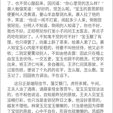
了，也不觉心酸起来，因问道：“你心里觉的怎么样？”
袭人勉强笑道：“好好的，觉怎么呢。”宝玉的意思即刻
便要叫人烫黄酒，要山羊血黎洞丸来。袭人拉了他的
手，笑道：“你这一闹不打紧，闹起多少人来，倒抱怨
我轻狂。分明人不知道，倒闹的人知道了，你也不好，
我也不好。正经明兒你打发小子问问王太医去，弄点子
药吃吃就好了。人不知鬼不觉的可不好？”宝玉聽了有
理，也只得罢了，向案上斟了茶来，给袭人漱了口。袭
人知宝玉心内是不安稳的，待要不叫他伏侍，他又必不
依；二则定要驚动别人，不如由他去罢：因此只在榻上
由宝玉去伏侍。一交五更，宝玉也顾不的梳洗，忙穿衣
出来，将王济仁叫来，亲自確问。王济仁问其原故，不
过是伤损，便说了个丸药的名字，怎么服，怎么敷。宝
玉记了，回园依方调治。不在话下。
这日正是端阳佳节，蒲艾簪门，虎符系臂。午间，
王夫人治了酒席，请薛家母女等赏午。宝玉见宝钗淡淡
的，也不和他说话，自知是昨兒的原故。王夫人见宝玉
没精打彩，也只当是金钏兒昨日之事，他没好意思的，
越发不理他。林黛玉见宝玉懒懒的，只当是他因为得罪
了宝钗的原故，心中不自在，形容也就懒懒的。凤姐昨