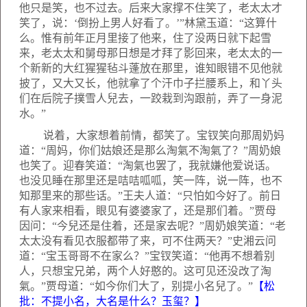
他只是笑，也不过去。后来大家撑不住笑了，老太太才
笑了，说：‘倒扮上男人好看了。’”林黛玉道：“这算什
么。惟有前年正月里接了他来，住了没两日就下起雪
来，老太太和舅母那日想是才拜了影回来，老太太的一
个新新的大红猩猩毡斗蓬放在那里，谁知眼错不见他就
披了，又大又长，他就拿了个汗巾子拦腰系上，和丫头
们在后院子撲雪人兒去，一跤栽到沟跟前，弄了一身泥
水。”
说着，大家想着前情，都笑了。宝钗笑向那周奶妈
道：“周妈，你们姑娘还是那么淘氣不淘氣了？”周奶娘
也笑了。迎春笑道：“淘氣也罢了，我就嫌他爱说话。
也没见睡在那里还是咭咭呱呱，笑一阵，说一阵，也不
知那里来的那些话。”王夫人道：“只怕如今好了。前日
有人家来相看，眼见有婆婆家了，还是那们着。”贾母
因问：“今兒还是住着，还是家去呢？”周奶娘笑道：“老
太太没有看见衣服都带了来，可不住两天？”史湘云问
道：“宝玉哥哥不在家么？”宝钗笑道：“他再不想着别
人，只想宝兄弟，两个人好憨的。这可见还没改了淘
氣。”贾母道：“如今你们大了，别提小名兒了。”
【松
批：不提小名，大名是什么？玉玺？】