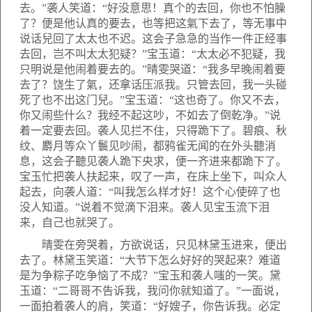
去。”袭人笑道：“好没意思！真个的去回，你也不怕臊
了？便是他认真的要去，也等把这氣下去了，等无事中
说话兒回了太太也不迟。这会子急急的当作一件正经事
去回，岂不叫太太犯疑？”宝玉道：“太太必不犯疑，我
只明说是他闹着要去的。”晴雯哭道：“我多早晚闹着要
去了？饶生了氣，还拿话压派我。只管去回，我一头碰
死了也不出这门兒。”宝玉道：“这也奇了。你又不去，
你又闹些什么？我经不起这吵，不如去了倒乾净。”说
着一定要去回。袭人见拦不住，只得跪下了。碧痕、秋
纹、麝月等众丫鬟见吵闹，都鸦雀无闻的在外头聽消
息，这会子聽见袭人跪下央求，便一齐进来都跪下了。
宝玉忙把袭人扶起来，叹了一声，在床上坐下，叫众人
起去，向袭人道：“叫我怎么样才好！这个心使碎了也
没人知道。”说着不觉滴下泪来。袭人见宝玉流下泪
来，自己也就哭了。
晴雯在旁哭着，方欲说话，只见林黛玉进来，便出
去了。林黛玉笑道：“大节下怎么好好的哭起来？难道
是为争粽子吃争恼了不成？”宝玉和袭人嗤的一笑。黛
玉道：“二哥哥不告诉我，我问你就知道了。”一面说，
一面拍着袭人的肩，笑道：“好嫂子，你告诉我。必定