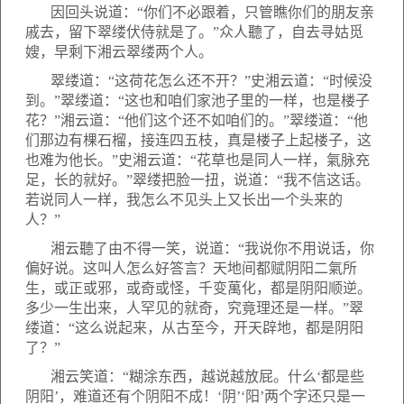
因回头说道：“你们不必跟着，只管瞧你们的朋友亲
戚去，留下翠缕伏侍就是了。”众人聽了，自去寻姑觅
嫂，早剩下湘云翠缕两个人。
翠缕道：“这荷花怎么还不开？”史湘云道：“时候没
到。”翠缕道：“这也和咱们家池子里的一样，也是楼子
花？”湘云道：“他们这个还不如咱们的。”翠缕道：“他
们那边有棵石榴，接连四五枝，真是楼子上起楼子，这
也难为他长。”史湘云道：“花草也是同人一样，氣脉充
足，长的就好。”翠缕把脸一扭，说道：“我不信这话。
若说同人一样，我怎么不见头上又长出一个头来的
人？”
湘云聽了由不得一笑，说道：“我说你不用说话，你
偏好说。这叫人怎么好答言？天地间都赋阴阳二氣所
生，或正或邪，或奇或怪，千变萬化，都是阴阳顺逆。
多少一生出来，人罕见的就奇，究竟理还是一样。”翠
缕道：“这么说起来，从古至今，开天辟地，都是阴阳
了？”
湘云笑道：“糊涂东西，越说越放屁。什么‘都是些
阴阳’，难道还有个阴阳不成！‘阴’‘阳’两个字还只是一