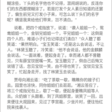
糊涂些，丫头的名字他也不记得，混闹胡说的，反连你
们的东西都搅糊涂了。若是打发个女人素日知道的还罢
了，偏生前兒又打发小子来，可怎么说丫头们的名字
呢？横竖我来给他们带来，岂不清白。”
说着，把四个戒指放下，说道：“袭人姐姐一个，鸳
鸯姐姐一个，金钏兒姐姐一个，平兒姐姐一个：这倒是
四个人的，难道小子们也记得这们清白？”众人聽了都
笑道：“果然明白。”宝玉笑道：“还是这么会说话，不让
人。”林黛玉聽了，冷笑道：“他不会说话，他的金麒麟
会说话。”一面说着，便起身走了。幸而诸人都不曾聽
见，只有薛宝钗抿嘴一笑。宝玉聽见了，倒自己后悔又
说错了话，忽见宝钗一笑，由不得也笑了。宝钗见宝玉
笑了，忙起身走开，找了林黛玉去说话。
贾母向湘云道：“吃了茶歇一歇，瞧瞧你的嫂子们
去。园里也凉快，同你姐姐们去逛逛。”湘云答应了，
将三个戒指兒包上，歇了一歇，便起身要瞧凤姐等人
去。众奶娘丫头跟着，到了凤姐那里，说笑了一回，出
来便往大观园来，见过了李宫裁，少坐片时，便往怡红
院来找袭人。