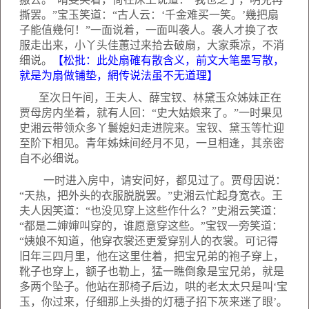
撕罢。”宝玉笑道：“古人云：‘千金难买一笑。’幾把扇
子能值幾何！”一面说着，一面叫袭人。袭人才换了衣
服走出来，小丫头佳蕙过来拾去破扇，大家乘凉，不消
细说。
【松批：此处扇確有散含义，前文大笔墨写散，
就是为扇做铺垫，網传说法虽不无道理】
至次日午间，王夫人、薛宝钗、林黛玉众姊妹正在
贾母房内坐着，就有人回：“史大姑娘来了。”一时果见
史湘云带领众多丫鬟媳妇走进院来。宝钗、黛玉等忙迎
至阶下相见。青年姊妹间经月不见，一旦相逢，其亲密
自不必细说。
一时进入房中，请安问好，都见过了。贾母因说：
“天热，把外头的衣服脱脱罢。”史湘云忙起身宽衣。王
夫人因笑道：“也没见穿上这些作什么？”史湘云笑道：
“都是二婶婶叫穿的，谁愿意穿这些。”宝钗一旁笑道：
“姨娘不知道，他穿衣裳还更爱穿别人的衣裳。可记得
旧年三四月里，他在这里住着，把宝兄弟的袍子穿上，
靴子也穿上，额子也勒上，猛一瞧倒象是宝兄弟，就是
多两个坠子。他站在那椅子后边，哄的老太太只是叫‘宝
玉，你过来，仔细那上头掛的灯穗子招下灰来迷了眼’。