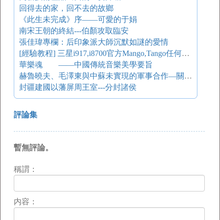
回得去的家，回不去的故鄉
《此生未完成》序——可愛的于娟
南宋王朝的終結---伯顏攻取臨安
張佳瑋專欄：后印象派大師沉默如謎的愛情
[經驗教程] 三星i917,i8700官方Mango,Tango任何版本（8773,8107,7740,7720）越獄防鎖教程
華樂魂 ——中國傳統音樂美學要旨
赫魯曉夫、毛澤東與中蘇未實現的軍事合作—關于防空協定、長波電臺及聯合艦隊問題的再討論
封疆建國以藩屏周王室---分封諸侯
評論集
暫無評論。
稱謂：
内容：