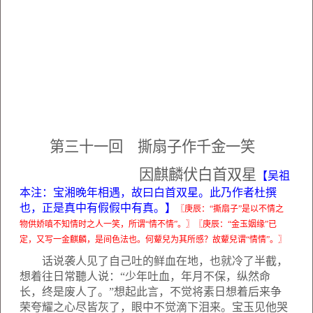
第三十一回 撕扇子作千金一笑
因麒麟伏白首双星
【吴祖
本注：宝湘晚年相遇，故曰白首双星。此乃作者杜撰
也，正是真中有假假中有真。】
〖庚辰：“撕扇子”是以不情之
物供娇嗔不知情时之人一笑，所谓“情不情”。〗〖庚辰：“金玉姻缘”已
定，又写一金麒麟，是间色法也。何颦兒为其所感？故颦兒谓“情情”。〗
话说袭人见了自己吐的鲜血在地，也就冷了半截，
想着往日常聽人说：“少年吐血，年月不保，纵然命
长，终是废人了。”想起此言，不觉将素日想着后来争
荣夸耀之心尽皆灰了，眼中不觉滴下泪来。宝玉见他哭