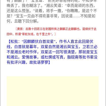
有了麒麟了？”宝玉道：“前兒好容易得的呢，不知多早
晚丢了，我也糊涂了。”湘云笑道：“幸而是顽的东西，
还是这么慌张。”说着，将手一撒，“你瞧瞧，是这个不
是？”宝玉一见由不得欢喜非常，因说道……不知是如
何，且聽下回分解。
〖庚辰：后数十回若兰在射圃所佩之麒麟正此麒麟也。提纲伏于此
回中，所谓“草蛇灰线，在千里之外”。〗
【松批：“因麒麟伏白首双星”，作书人直言此回是伏
线，白首就是暮年，双星自然是湘云與宝玉，卫若兰必
不是湘云老时作伴，双星这一回写很清楚，那就是宝玉
和湘云。爱情故事，或杜撰或写真，脂砚斋等批书辈没
有批评兴趣，故批语寥寥】