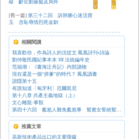
敲 齡官劃薔癡及局外
[舊一篇]
第三十二回 訴肺腑心迷活寶
玉 含恥辱情烈死金釧
相關閱讀
我喜歡你，作為詩人的沈從文 鳳凰詩刊•詩論
劉仲敬民國紀事本末 Ⅻ 法統編年史
范福潮：《書海泛舟記》內部讀物
現在還是一個“拼爹”的時代？ 鳳凰讀書
諧隱第十五
有誰知道〔匈牙利〕厄爾凱尼
第十八章 共產主義地獄（上）
文心雕龍·事類
第四十六回 尷尬人難免尷尬事 鴛鴦女誓絕鴛鴦偶
推薦文章
高新技術產品出口的主要障礙