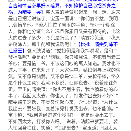
自古知情者必早奸人暗算，不知掩护自己必招杀身之
祸，为晴雯一哭】
袭人羞的脸紫胀起来，想一想，原来
是自己把话说错了。宝玉一面说：“你们氣不忿，我明
兒偏抬举他。”袭人忙拉了宝玉的手道：“他一个糊涂
人，你和他分证什么？况且你素日又是有担待的，比这
大的过去了多少，今兒是怎么了？”晴雯冷笑道：“我原
是糊涂人，那里配和我说话呢！”
【松批：晴雯刻薄不
让黛玉】
袭人聽说道：“姑娘倒是和我拌嘴呢，是和二
爷拌嘴呢？要是心里恼我，你只和我说，不犯着当着二
爷吵；要是恼二爷，不该这们吵的萬人知道。我才也不
过为了事，进来劝开了，大家保重。姑娘倒寻上我的晦
氣。又不象是恼我，又不象是恼二爷，夹枪带棒，终久
是个什么主意？我就不多说，让你说去。”说着便往外
走。宝玉向晴雯道：“你也不用生氣，我也猜着你的心
事了。我回太太去，你也大了，打发你出去好不好？”
晴雯聽了这话，不觉又伤起心来，含恨说道：“为什么
我出去？要嫌我，变着法兒打发我出去，也不能够。”
宝玉道：“我何曾经过这个吵闹？一定是你要出去了。
不如回太太，打发你去吧。”说着，站起来就要走。袭
人忙回身拦住，笑道：“往那里去？”宝玉道：“回太太