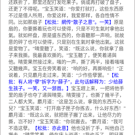
还跌折了，那里还配打发吃果子。倘或再打破了盘子，
还更了不得呢。”宝玉笑道：“你爱打就打，这些东西原
不过是借人所用，你爱这样，我爱那样，各自性情不
同。比如那扇子
【松批：網传“散子之意”。一笑】
原是
扇的，你要撕着玩也可以使得，只是不可生氣时拿他出
氣。就如杯盘，原是盛东西的，你喜聽那一声响，就故
意的碎了也可以使得，只是别在生氣时拿他出氣。这就
是爱物了。”晴雯聽了，笑道：“既这么说，你就拿了扇
子来我撕。我最喜欢撕的。”宝玉聽了，便笑着递與
他。晴雯果然接过来，嗤的一声，撕了两半，接着嗤嗤
又聽幾声。宝玉在旁笑着说：“响的好，再撕响些！”正
说着，只见麝月走过来，笑道：“少作些孽罢。”
【松
批：有人将“孽”拆字为“薛子”，此句话解释为：少给薛
生孩子。一笑，又一颔首。】
宝玉趕上来，一把将他手
里的扇子也夺了递與晴雯。晴雯接了，也撕了幾半子，
二人都大笑。麝月道：“这是怎么说，拿我的东西开心
兒？”宝玉笑道：“打开扇子匣子你拣去，什么好东西！”
麝月道：“既这么说，就把匣子搬了出来，让他尽力的
撕，岂不好？”宝玉笑道：“你就搬去。”麝月道：“我可
不造这孽。
【松批：亦此意】
他也没折了手，叫他自己
搬去。”晴雯笑着，倚在床上说道：“我也乏了，明兒再