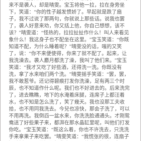
来不是袭人，却是晴雯。宝玉将他一拉，拉在身旁坐
下，笑道：“你的性子越发惯娇了。早起就是跌了扇
子，我不过说了那两句，你就说上那些话。说我也罢
了，袭人好意来劝，你又括上他，你自己想想，该不
该？”晴雯道：“怪热的，拉拉扯扯作什么！叫人来看见
象什么！我这身子也不配坐在这里。”宝玉笑道：“你既
知道不配，为什么睡着呢？”晴雯没的话，嗤的又笑
了，说：“你不来便使得，你来了就不配了。起来，让
我洗澡去。袭人麝月都洗了澡，我叫了他们来。”宝玉
笑道：“我才又吃了好些酒，还得洗一洗。你既没有
洗，拿了水来咱们两个洗。”晴雯摇手笑道：“罢，罢，
我不敢惹爷。还记得碧痕打发你洗澡，足有两三个时
辰，也不知道作什么呢。我们也不好进去的。后来洗完
了，进去瞧瞧，地下的水淹着床腿，连席子上都汪着
水，也不知是怎么洗了，笑了幾天。我也没那工夫收
拾，也不用同我洗去。今兒也凉快，那会子洗了，可以
不用再洗。我倒舀一盆水来，你洗洗脸通通头。才刚鸳
鸯送了好些果子来，都湃在那水晶缸里呢，叫他们打发
你吃。”宝玉笑道：“既这么着，你也不许洗去，只洗洗
手来拿果子来吃罢。”晴雯笑道：“我慌张的很，连扇子