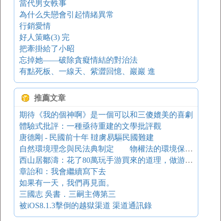
當代男女軼事
為什么失戀會引起情緒異常
行銷愛情
好人策略(3) 完
把牽掛給了小昭
忘掉她——破除貪癡情結的對治法
有點死板、一線天、紫澀回憶、巖巖 進
推薦文章
期待《我的個神啊》是一個可以和三傻媲美的喜劇
體驗式批評：一種亟待重建的文學批評觀
唐德剛 - 民國前十年 韃虜易驅民國難建
自然環境理念與民法典制定 物權法的環境保護功能：理念與模式
西山居鄒濤：花了80萬玩手游買來的道理，做游戲需要&quot;三觀&quot;
章詒和：我會繼續寫下去
如果有一天，我們再見面。
三國志 吳書．三嗣主傳第三
被iOS8.1.3擊倒的越獄渠道 渠道通訊錄