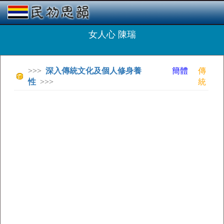
女人心 陳瑞
>>>
深入傳統文化及個人修身養
簡體
傳
性
>>>
統