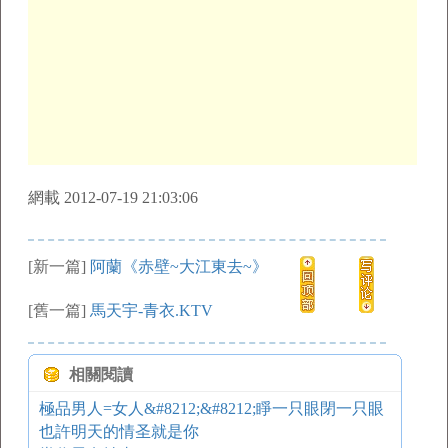
網載 2012-07-19 21:03:06
[新一篇]
阿蘭《赤壁~大江東去~》
[舊一篇]
馬天宇-青衣.KTV
相關閱讀
極品男人=女人&#8212;&#8212;睜一只眼閉一只眼
也許明天的情圣就是你