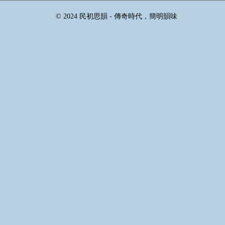
© 2024 民初思韻 - 傳奇時代，簡明韻味