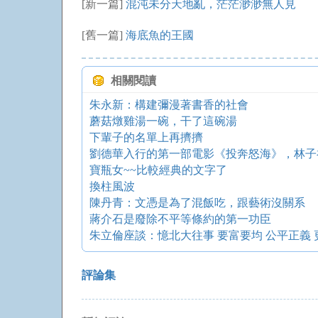
[新一篇]
混沌未分天地亂，茫茫渺渺無人見
[舊一篇]
海底魚的王國
相關閱讀
朱永新：構建彌漫著書香的社會
蘑菇燉雞湯一碗，干了這碗湯
下輩子的名單上再擠擠
寶瓶女~~比較經典的文字了
換柱風波
陳丹青：文憑是為了混飯吃，跟藝術沒關系
蔣介石是廢除不平等條約的第一功臣
朱立倫座談：憶北大往事 要富要均 公平正義
評論集