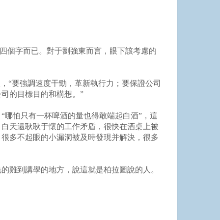
是四個字而已。對于劉強東而言，眼下該考慮的
，“要強調速度干勁，革新執行力；要保證公司
司的目標目的和構想。”
“哪怕只有一杯啤酒的量也得敢端起白酒”，這
。白天還耿耿于懷的工作矛盾，很快在酒桌上被
，很多不起眼的小漏洞被及時發現并解決，很多
毛的雞到講學的地方，說這就是柏拉圖說的人。