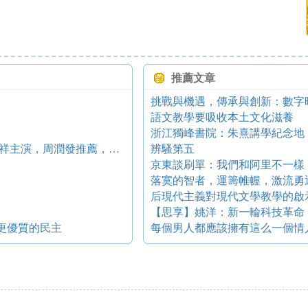
推薦文章
語文教學要吸收本土文化滋養
浙江獨峰書院：朱熹講學紀念地
劉德華入行的第一部電影《投奔怒海》，林子祥主演，周潤發推薦，兩岸遭禁
辨騷第五
京東談刷單：我們和阿里不一樣
落寞的智者，運籌帷幄，激流勇
后現代主義對現代文學教學的啟
【思享】姚洋：新一輪科技革命
 更優質的民主
每個男人都應該擁有這么一個情