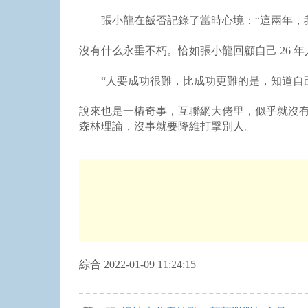
張小龍在飯否記錄了當時心境：“這兩年，我
沒有什么永垂不朽。恰如張小龍回顧自己 26 
“人要成功很難，比成功更難的是，知道自己
說來也是一樁奇事，互聯網大佬里，似乎就沒
森林理論，沒事就要降維打擊別人。
綜合 2022-01-09 11:24:15