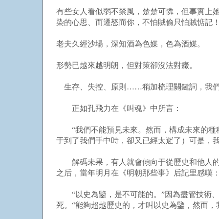
有些女人看似弱不禁風，楚楚可憐，但事實上
染的心思、而遷怒而你，不怕賊偷只怕賊惦記
老夫久經沙場，深知酒為色媒，色為酒媒。
形勢已越來越明朗，但對策卻沒法對癥。
生存、失控、原則……稍加梳理關鍵詞，我們
正如孔飛力在《叫魂》中所言：
“我們不能預見未來。然而，構成未來的種種
于到了我們手中時，卻又已經太遲了）可是，我
解碼未果，有人就會傾向于從歷史和他人的經
之后，當年明月在《明朝那些事》后記里感嘆
“以史為鑒，是不可能的。”因為盡管技術、
死。“能夠超越歷史的，才叫以史為鑒，然而，