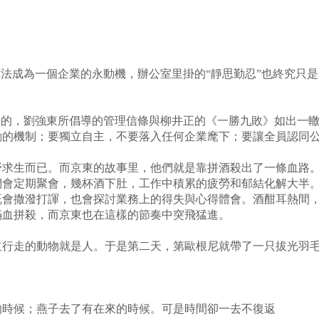
：
法成為一個企業的永動機，辦公室里掛的“靜思勤忍”也終究只
的，劉強東所倡導的管理信條與柳井正的《一勝九敗》如出一轍
的機制；要獨立自主，不要落入任何企業麾下；要讓全員認同公
求生而已。而京東的故事里，他們就是靠拼酒殺出了一條血路。
們會定期聚會，幾杯酒下肚，工作中積累的疲勞和郁結化解大半
既會撒潑打諢，也會探討業務上的得失與心得體會。酒酣耳熱間
滿血拼殺，而京東也在這樣的節奏中突飛猛進。
立行走的動物就是人。于是第二天，第歐根尼就帶了一只拔光羽
的時候；燕子去了有在來的時候。可是時間卻一去不復返