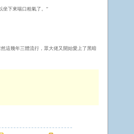
坐下來喘口粗氣了。”
當然這幾年三體流行，眾大佬又開始愛上了黑暗