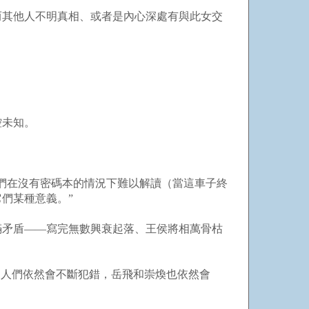
而其他人不明真相、或者是內心深處有與此女交
控未知。
們在沒有密碼本的情況下難以解讀（當這車子終
們某種意義。”
矛盾——寫完無數興衰起落、王侯將相萬骨枯
人們依然會不斷犯錯，岳飛和崇煥也依然會