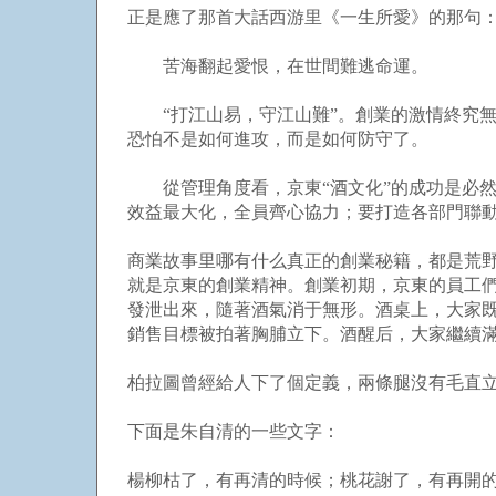
正是應了那首大話西游里《一生所愛》的那句
苦海翻起愛恨，在世間難逃命運。
“打江山易，守江山難”。創業的激情終究無
恐怕不是如何進攻，而是如何防守了。
從管理角度看，京東“酒文化”的成功是必然
效益最大化，全員齊心協力；要打造各部門聯動
商業故事里哪有什么真正的創業秘籍，都是荒野
就是京東的創業精神。創業初期，京東的員工
發泄出來，隨著酒氣消于無形。酒桌上，大家
銷售目標被拍著胸脯立下。酒醒后，大家繼續
柏拉圖曾經給人下了個定義，兩條腿沒有毛直
下面是朱自清的一些文字：
楊柳枯了，有再清的時候；桃花謝了，有再開