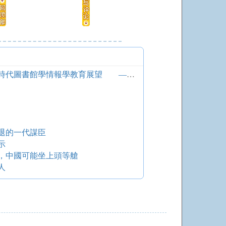
挑戰與機遇，傳承與創新：數字時代圖書館學情報學教育展望 ——第二屆中美數字時代圖書館學情報學教育國際研討會訪談之一
退的一代謀臣
示
，中國可能坐上頭等艙
人