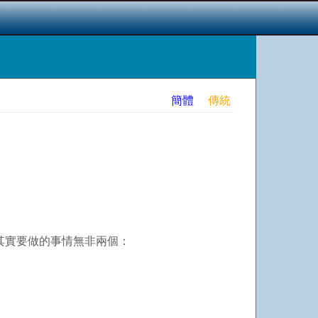
簡體
傳統
其實要做的事情無非兩個：