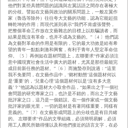
他們對某些具體問題的認識與左翼話語之間存在著極大
的分歧。譬如在文藝與政治的關系問題上，一般左翼作
家（魯迅等除外）往往夸大文藝的功能，認為它能起扭
轉乾坤的作用；而現代派則表示“我們不肯虛張聲勢，
把整個革命工作放在文藝雜志的目標上以欺騙讀者，而
結果是既沒有革命，也并不成為文藝的。”〔4 〕他們認
為文藝對革命的作用是有限的，它的最大功效是給有希
望的青年一點點刺激和興奮，有利于青年人堅定革命信
仰。〔5 〕再例如在題材問題上，左聯要求“作家必須注
意中國現實社會生活中廣大的題材，尤其是那些最能完
成目前新任務的題材。”〔6 〕而施蟄存則說過：“這里
我不免要問，在文藝作品中，‘鄉村動態’這個題材何以
是‘重要’的，‘兒童心理’這個題材何以是‘沒有多大意
義’？”他認為以題材大小取舍作品，“如果出之于一個社
會問題的研究專家之口，也許是不錯的，而出之于文藝
批評家之口，這乃是一個錯誤。在一個作家或一個文藝
批評家的眼光里，一切的題材是有著同樣重要，同樣有
意義的。”〔7〕在文藝形成問題上的分歧也是有目共睹
的。 左聯要求“作品的文學組織，必須簡明易解，必須
用工人農民所聽得懂以及和他們接近的語言文字，在必