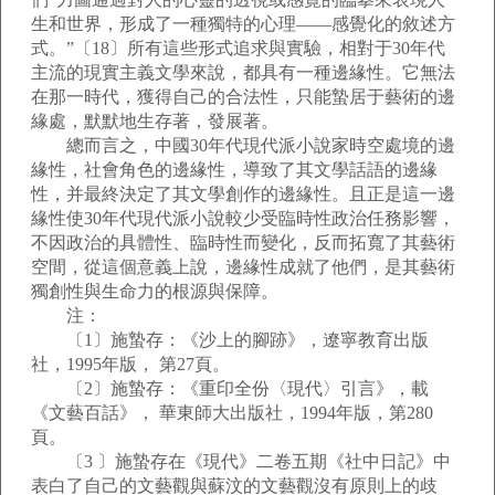
生和世界，形成了一種獨特的心理——感覺化的敘述方
式。”〔18〕所有這些形式追求與實驗，相對于30年代
主流的現實主義文學來說，都具有一種邊緣性。它無法
在那一時代，獲得自己的合法性，只能蟄居于藝術的邊
緣處，默默地生存著，發展著。
總而言之，中國30年代現代派小說家時空處境的邊
緣性，社會角色的邊緣性，導致了其文學話語的邊緣
性，并最終決定了其文學創作的邊緣性。且正是這一邊
緣性使30年代現代派小說較少受臨時性政治任務影響，
不因政治的具體性、臨時性而變化，反而拓寬了其藝術
空間，從這個意義上說，邊緣性成就了他們，是其藝術
獨創性與生命力的根源與保障。
注：
〔1〕施蟄存：《沙上的腳跡》，遼寧教育出版
社，1995年版， 第27頁。
〔2〕施蟄存：《重印全份〈現代〉引言》，載
《文藝百話》， 華東師大出版社，1994年版，第280
頁。
〔3 〕施蟄存在《現代》二卷五期《社中日記》中
表白了自己的文藝觀與蘇汶的文藝觀沒有原則上的歧