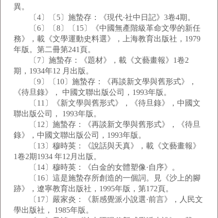
異。
〔4〕〔5〕施蟄存：《現代·社中日記》3卷4期。
〔6〕〔8〕〔15〕《中國無產階級革命文學的新任
務》，載《文學運動史料選》，上海教育出版社，1979
年版。第二冊第241頁。
〔7〕施蟄存：《題材》，載《文藝畫報》1卷2
期，1934年12 月出版。
〔9〕〔10〕施蟄存：《再談新文學與舊形式》，
《待旦錄》， 中國文聯出版公司，1993年版。
〔11〕《新文學與舊形式》，《待旦錄》，中國文
聯出版公司， 1993年版。
〔12〕施蟄存：《再談新文學與舊形式》，《待旦
錄》，中國文聯出版公司，1993年版。
〔13〕穆時英：《說話與天真》，載《文藝畫報》
1卷2期1934 年12月出版。
〔14〕穆時英：《白金的女體塑像·自序》。
〔16〕這是施蟄存所創造的一個詞。見《沙上的腳
跡》，遼寧教育出版社，1995年版，第172頁。
〔17〕嚴家炎：《新感覺派小說選·前言》，人民文
學出版社， 1985年版。