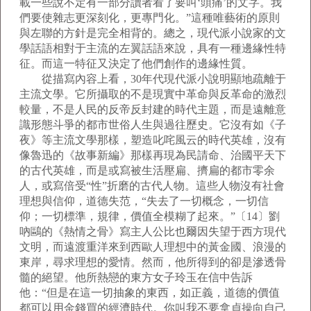
載一些說不定有一部分讀者看了要叫‘頭痛’的文字。我
們要使雜志更深刻化，更專門化。”這種唯藝術的原則
與左聯的方針是完全相背的。總之，現代派小說家的文
學話語相對于主流的左翼話語來說，具有一種邊緣性特
征。而這一特征又決定了他們創作的邊緣性質。
從描寫內容上看，30年代現代派小說明顯地疏離于
主流文學。它所攝取的不是現實中革命與反革命的激烈
較量，不是人民的反帝反封建的時代主題，而是遠離意
識形態斗爭的都市世俗人生與過往歷史。它沒有如《子
夜》等主流文學那樣，塑造叱咤風云的時代英雄，沒有
像魯迅的《故事新編》那樣再現為民請命、治國平天下
的古代英雄，而是或寫被生活壓扁、擠扁的都市零余
人，或寫倍受“性”折磨的古代人物。這些人物沒有社會
理想與信仰，道德失范，“失去了一切概念，一切信
仰；一切標準，規律，價值全模糊了起來。”〔14〕劉
吶鷗的《熱情之骨》寫主人公比也爾因失望于西方現代
文明，而遠渡重洋來到西歐人理想中的黃金國、浪漫的
東岸，尋求理想的愛情。然而，他所得到的卻是滲透骨
髓的絕望。他所熱戀的東方女子玲玉在信中告訴
他：“但是在這一切抽象的東西，如正義，道德的價值
都可以用金錢買的經濟時代。你叫我不要拿貞操向自己