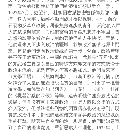
而，政治的殘酷性給了他們的浪漫幻想以致命一擊，
1927年3月，戴望舒、 杜衡因右派告密被孫傳芳部下逮
捕，送入大牢，后經不斷周旋才得以保釋。4月，蔣介
石發動反革命政變，屠殺無數進步的青年， 給他們以巨
大的威懾與震驚，而他們當時的革命思想并不牢固，舊
思想的影響依然存在，制約著他們的人生抉擇。于是，
他們還未真正步入政治的疆域，就被政治無情地彈出門
來。這是他們走向政治邊緣的第一步。然而，政治無望
并不等于放棄政治，中國的知識者，尤其是“五四”以來
的知識者主要是以自己的特殊方式即文學的方式依傍于
政治主流的。施蟄存等人何嘗不想如此。他們后來辦
《文學工場》、《無軌列車》、《新工藝》等刊物，仍
然譯介了大量的無產階級性質的書籍，并刊出了一批普
羅文學，如施蟄存的《阿秀》、《花》、《追》，杜衡
的《機器沉默的時候》等等。這表明他們雖身處政治的
邊緣，但并沒有真正忘卻政治，而是力圖以文學的方式
介入政治。但最終這些刊物均因宣傳赤化被迫停刊。現
實的政治斗爭，對他們這種借文學參與政治的愿望以沉
重的打擊。隨著生存空間的進一步局促，他們開始意識
到了自己的邊緣處境，重新思索人生理想。1932年，上