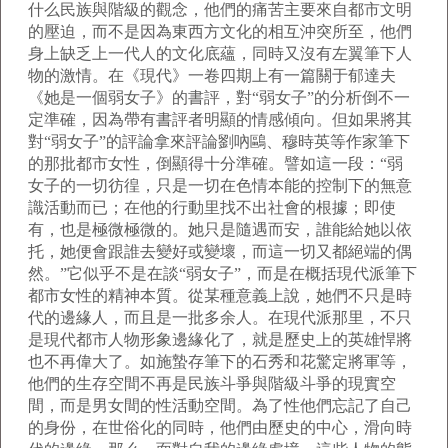
什么民族與階級的觀念，他們的痛苦主要來自都市文明
的壓迫，而不是因為東西方文化的相互沖突所至，他們
身上缺乏上一代人的文化底蘊，同時又沒有左翼筆下人
物的激情。在《現代》一卷四期上有一篇關于郁達夫
《她是一個弱女子》的書評，對“弱女子”的分析倒不一
定準確，因為帶有書評者明顯的情感傾向。但如果將其
對“弱女子”的評論拿來評論劉吶鷗、穆時英等作家筆下
的那批都市女性，倒顯得十分準確。譬如這一段：“弱
女子的一切彷徨，只是一切在色情本能的控制下的無意
識活動而已；在他的行動里找不出社會的根據；即使
有，也是極微極微的。她只是隨遇而安，誰能給她以依
托，她便會跟誰去變好或變壞，而這一切又都絕端的偶
然。”它似乎不是在談“弱女子”，而是在概括現代派筆下
都市女性的精神本質。從某種意義上說，她們不只是時
代的邊緣人，而且是一批多余人。在現代派那里，不只
是現代都市人物形象邊緣化了，就是歷史上的英雄悍將
也不再偉大了。如施蟄存筆下的石秀和花驚定將軍等，
他們的生存空間不再是民族斗爭與階級斗爭的現實空
間，而是男女間的性活動空間。為了性他們忘記了自己
的身份，在世俗化的同時，他們由歷史的中心，滑向時