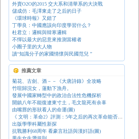
外賣O2O的2015 交大系和清華系的大決戰
儲成仿：毛澤東走了之后的日子
《環球時報》又錯了
丁學良：中國應該向印度學習什么？
杜君立：邏輯與韓寒邏輯
不憚以最大的惡意來推測當權者
小圈子里的大人物
讀“知識分子的家國情懷與民國范兒 ”
推薦文章
菊花、古劍、酒－－《大唐詩錄》全攻略
竹喧歸浣女，蓮動下漁舟。
發展中國家轉型中的政治合法性危機探析
開鎮八年不能復遼東寸土，毛文龍死有余辜
由嘴唇的形狀看人的命運(圖)
《 文明：革命2》評測：5年之后的再次革命能否成功？
出版學學科屬性新探
抗戰勝利68周年 看豪言壯語與漢奸語(圖)
男生女生潛規則