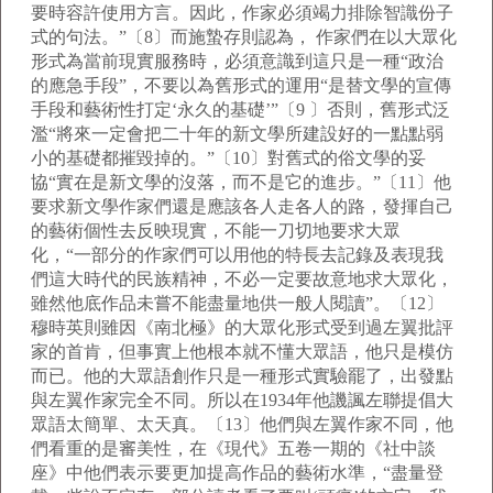
要時容許使用方言。因此，作家必須竭力排除智識份子
式的句法。”〔8〕而施蟄存則認為， 作家們在以大眾化
形式為當前現實服務時，必須意識到這只是一種“政治
的應急手段”，不要以為舊形式的運用“是替文學的宣傳
手段和藝術性打定‘永久的基礎’”〔9 〕否則，舊形式泛
濫“將來一定會把二十年的新文學所建設好的一點點弱
小的基礎都摧毀掉的。”〔10〕對舊式的俗文學的妥
協“實在是新文學的沒落，而不是它的進步。”〔11〕他
要求新文學作家們還是應該各人走各人的路，發揮自己
的藝術個性去反映現實，不能一刀切地要求大眾
化，“一部分的作家們可以用他的特長去記錄及表現我
們這大時代的民族精神，不必一定要故意地求大眾化，
雖然他底作品未嘗不能盡量地供一般人閱讀”。〔12〕
穆時英則雖因《南北極》的大眾化形式受到過左翼批評
家的首肯，但事實上他根本就不懂大眾語，他只是模仿
而已。他的大眾語創作只是一種形式實驗罷了，出發點
與左翼作家完全不同。所以在1934年他譏諷左聯提倡大
眾語太簡單、太天真。〔13〕他們與左翼作家不同，他
們看重的是審美性，在《現代》五卷一期的《社中談
座》中他們表示要更加提高作品的藝術水準，“盡量登