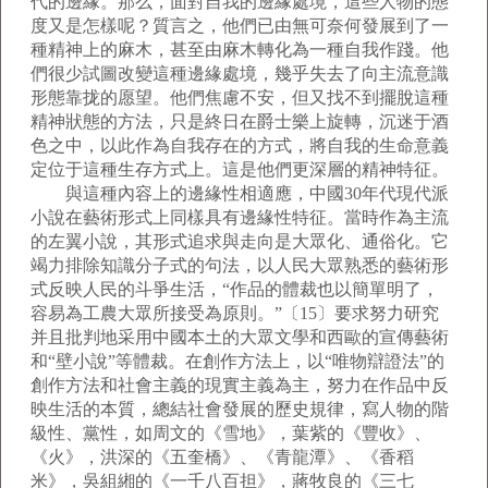
代的邊緣。那么，面對自我的邊緣處境，這些人物的態
度又是怎樣呢？質言之，他們已由無可奈何發展到了一
種精神上的麻木，甚至由麻木轉化為一種自我作踐。他
們很少試圖改變這種邊緣處境，幾乎失去了向主流意識
形態靠拢的愿望。他們焦慮不安，但又找不到擺脫這種
精神狀態的方法，只是終日在爵士樂上旋轉，沉迷于酒
色之中，以此作為自我存在的方式，將自我的生命意義
定位于這種生存方式上。這是他們更深層的精神特征。
與這種內容上的邊緣性相適應，中國30年代現代派
小說在藝術形式上同樣具有邊緣性特征。當時作為主流
的左翼小說，其形式追求與走向是大眾化、通俗化。它
竭力排除知識分子式的句法，以人民大眾熟悉的藝術形
式反映人民的斗爭生活，“作品的體裁也以簡單明了，
容易為工農大眾所接受為原則。”〔15〕要求努力研究
并且批判地采用中國本土的大眾文學和西歐的宣傳藝術
和“壁小說”等體裁。在創作方法上，以“唯物辯證法”的
創作方法和社會主義的現實主義為主，努力在作品中反
映生活的本質，總結社會發展的歷史規律，寫人物的階
級性、黨性，如周文的《雪地》，葉紫的《豐收》、
《火》，洪深的《五奎橋》、《青龍潭》、《香稻
米》，吳組緗的《一千八百担》，蔣牧良的《三七