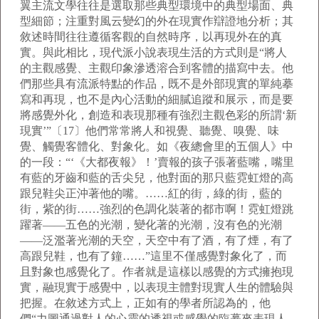
翼主流文學往往是選取那些典型環境中的典型場面、典
型細節；注重對風云變幻的外在現實作辯證地分析；其
敘述時間往往遵循客觀的自然時序，以再現外在的真
實。與此相比，現代派小說表現生活的方式則是“將人
的主觀感覺、主觀印象滲透溶合到客體的描寫中去。他
們那些具有流派特點的作品，既不是外部現實的單純摹
寫和再現，也不是內心活動的細膩追蹤和展示，而是要
將感覺外化，創造和表現那種有強烈主觀色彩的所謂‘新
現實’”〔17〕他們常常將人和視覺、聽覺、嗅覺、味
覺、觸覺客體化、對象化。如《夜總會里的五個人》中
的一段：“‘《大都夜報》！’賣報的孩子張著藍嘴，嘴里
有藍的牙齒和藍的舌尖兒，他對面的那只藍霓虹燈的高
跟兒鞋尖正沖著他的嘴。……紅的街，綠的街，藍的
街，紫的街……強烈的色調化裝著的都市啊！霓虹燈跳
躍著——五色的光潮，變化著的光潮，沒有色的光潮
——泛濫著光潮的天空，天空中有了酒，有了煙，有了
高跟兒鞋，也有了鐘……”這里不僅感覺對象化了，而
且對象也感覺化了。作者就是這樣以感覺的方式擁抱現
實，融現實于感覺中，以表現主體對現實人生的體驗與
把握。在敘述方式上，正如有的學者所認為的，他
們“力圖通過對人的心靈的透視或感覺的臨摹來表現人