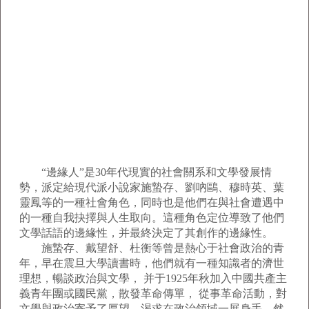
“邊緣人”是30年代現實的社會關系和文學發展情
勢，派定給現代派小說家施蟄存、劉吶鷗、穆時英、葉
靈鳳等的一種社會角色，同時也是他們在與社會遭遇中
的一種自我抉擇與人生取向。這種角色定位導致了他們
文學話語的邊緣性，并最終決定了其創作的邊緣性。
施蟄存、戴望舒、杜衡等曾是熱心于社會政治的青
年，早在震旦大學讀書時，他們就有一種知識者的濟世
理想，暢談政治與文學， 并于1925年秋加入中國共產主
義青年團或國民黨，散發革命傳單， 從事革命活動，對
文學與政治寄予了厚望，渴求在政治領域一展身手。然