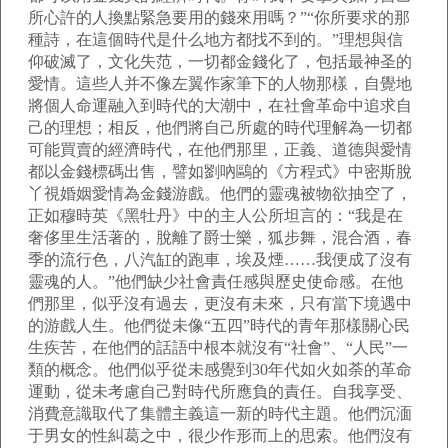
所心許的人換點緊急要用的錢來用嗎？”“你所要求的那
種詩，在這個時代是什么地方都找不到的。”理想與信
仰破滅了，文化失范，一切都金錢化了，包括最神圣的
愛情。這些人并不像左翼作家筆下的人物那樣，自覺地
將個人命運融入到時代的大潮中，在社會革命中追求自
己的理想；相反，他們將自己所處的時代理解為一切都
可能買賣的經濟時代，在他們那里，正義、道德與愛情
都以金錢標碼出售，譬如劉吶鷗的《方程式》中密斯脫
丫視婚姻愛情為金錢游戲。他們的靈魂被物欲抽空了，
正如穆時英《黑牡丹》中的主人公所坦言的：“我是在
奢侈里生活著的，脫離了爵士樂，狐步舞，混合酒，春
季的流行色，八汽缸的跑車，埃及煙……我便成了沒有
靈魂的人。”他們缺少社會責任感與歷史使命感。在他
們那里，似乎沒有過去，更沒有未來，只有當下境遇中
的游戲人生。他們從未像“五四”時代的青年那樣關心民
生疾苦，在他們的話語中根本就沒有“社會”、“人民”一
類的概念。他們似乎從未感覺到30年代如火如荼的革命
運動，從未考慮自己對時代所應負的責任。自我享受、
消費意識取代了集體主義這一新的時代主題。他們沉湎
于男女的性糾葛之中，很少作形而上的思索。他們沒有