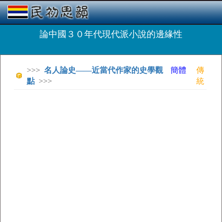
論中國３０年代現代派小說的邊緣性
>>>
名人論史——近當代作家的史學觀
簡體
傳
點
>>>
統