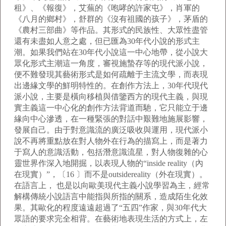
租》、《報復》，艾蕪的《咆哮的許家屯》，肖軍的
《八月的鄉村》，舒群的《沒有祖國的孩子》，茅盾的
《農村三部曲》等作品。其形式的民族性、大眾性盡管
還有未盡如人意之處，但已匯為30年代小說的形式主
潮。如果我們站在30年代小說這一中心地帶，從小說大
眾化形式主潮這一角度，審視施蟄存等的現代派小說，
便不難發現其藝術形式是如何疏離于主流文學，而表現
出邊緣文學的鮮明特性的。在創作方法上，30年代現代
派小說，主要是橫向移植與借鑒西方的現代主義，與現
實主義這一中心化的創作方法背道而馳，它只能立于邊
緣向中心滲透，在一種緊張的對話中艱難地施展影響，
發展自己。由于對意識流的廣泛吸收與運用，現代派小
說不再將重點放在對人物外在行為的描寫上，而是著力
于寫人的意識活動，包括潛意識流星，對人物復雜的心
靈世界作深入地開掘，以表現人物的“inside reality（內
在現實）”，〔16 〕而不是outsidereality（外在現實）。
在語言上， 也是以向歐美現代主義小說學習為主，經常
解構傳統小說語言中能指與所指的關系，造成陌生化效
果。其歐化的程度遠遠超過了“五四”作家，與30年代大
眾語的要求完全相背。在藝術地表現生活的方式上，左