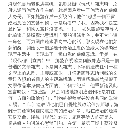
海現代書局老板洪雪帆、張靜廬辦《現代》雜志時，之
所以邀請施蟄存作主編，就是因為看中了施蟄存的邊緣
人身份。正如施蟄存后來所說的，他們“想辦一個不冒
政治風險的文藝刊物，于是就看中了我。因為我不是左
翼作家，和國民黨也沒關系。”〔1 〕如果說施蟄存等人
此前還只是朦朧地意識到自我的邊緣角色，并不甘心這
一角色，而力圖由邊緣滑向中心的話，那么現在他們如
夢初醒，開始以一個游離于政治主潮的邊緣人的姿態出
現于生活中，表現出了一種自覺的邊緣意識。于是，在
《現代·創刊宣言》中，施蟄存明確宣稱該雜志只是一個
普通的文學雜志，不是同人雜志，不準備造成任何一種
文學上的思潮、主義或黨派，并強調該雜志所刊載的文
章只依照編者個人的主觀為標準，而這標準當然是屬于
文學作品本身價值方面的。半個世紀后，他重新論及此
宣言時說：“這些話，只是間接地說明這個刊物沒有任
何一方面的政治傾向，刊物的撰稿者并沒有共同的政治
立場。 ”〔2〕這表明他們已自覺地與政治保持距離，游
離于共產黨與國民黨之間的政治斗爭，站在政治的邊緣
安身立命。縱觀《現代》雜志，施蟄存等人的確是以一
個邊緣人的邊緣心態辦刊的。在第一卷第三期上蘇汶發