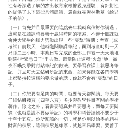
性有著深透了解的杰出教育家根據親身經驗，有針對性
的提供了以下這些具體建議。選自蘇霍姆林斯基《給兒
子的信》。
（一）首先并且最重要的這點去年我就寫信對你講過，
這就是在聽課時要善于贏得時間的積累。不善于聽課就
會使大學生的腦力勞動出現一些“突擊”時期：考查（或
考試）前幾天，他就翻閱聽課筆記，而到考查時則一天
只睡二三小時。本應日常完成的全部工作被一天天地堆
到這些“緊急日子”里去做。應當防止這種“火急”地、徹
夜不眠突擊對付鉆筆記的做法。要學習在課上就思考筆
記，并且每天去鉆研所記的東西。如果你能在各門學科
上都堅持按這樣的要求做的話，你就不會有“突擊”的日
子。
（二）你想要有足夠的時間，就要每天都閱讀。每天要
仔細鉆研幾頁（四至六頁）多少與教學科目有關的學術
著作。除此之外，看書要認真并且要思考，而每天要閱
覽（也就是說不要做筆記）的科學和科普讀物不要少于
十至十五頁。你所閱讀的一切，就是你用以治學的精神
財富的積累，這個積累越雄厚，就越容易學習。要善于