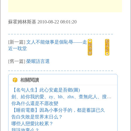
蘇霍姆林斯基 2010-08-22 08:01:20
[新一篇]
文人不能做事是個恥辱——走
近一耽堂
[舊一篇]
榮耀語言選
相關閱讀
【名句人生】此心安處是吾鄉(圖)
劍、給你我的愛、zy、hh、zhx、查無此人、搜狐網友 進
你為什么還是不愿改變
【睡前電臺】因為小事分手的，都是蓄謀已久
告白失敗是世界末日么？
哪些人戀愛比較累？
我該放棄么？