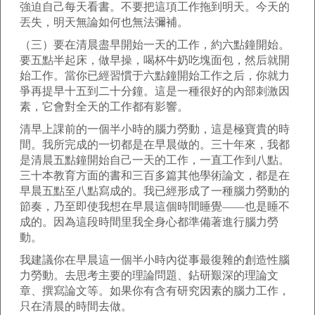
強迫自己每天看書。不要把這項工作拖到明天。今天的
丟失，明天無論如何也無法彌補。
（三）要在清晨盡早開始一天的工作，約六點鐘開始。
要五點半起床，做早操，喝杯牛奶吃塊面包，然后就開
始工作。當你已經習慣于六點鐘開始工作之后，你就力
爭再提早十五到二十分鐘。這是一種很好的內部刺激因
素，它會對全天的工作都有影響。
清早上課前的一個半小時的腦力勞動，這是極寶貴的時
間。我所完成的一切都是在早晨做的。三十年來，我都
是清晨五點鐘開始自己一天的工作，一直工作到八點。
三十本教育方面的書和三百多篇其他學術論文，都是在
早晨五點至八點寫成的。我已經形成了一種腦力勞動的
節奏，乃至即使我想在早晨這個時間睡覺——也是睡不
成的。因為這段時間里我全身心都準備著進行腦力勞
動。
我建議你在早晨這一個半小時內從事最復雜的創造性腦
力勞動。去思考主要的理論問題、鉆研艱深的理論文
章、撰寫論文等。如果你有含有研究因素的腦力工作，
只在清晨的時間去做。