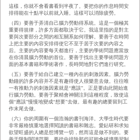
這樣，你就不會看書看到半夜了。要把你的作息時間安
排得能在十點半以前就入睡。這樣可以消除疲勞。
（四）要善于弄清自己腦力勞動得系統。這是一個極其
重要得規律，許多方面都取決于它。我這里指的是對主
要與次要部分之間的相互關系如何理解。要善于在時間
上把主要的內容安排得使它不至于居于次要的內容之
后。主要的內容要每天都進行，主要的學術問題應當放
在你清晨腦力勞動的首位。要善于找出主要學術問題方
面的基本書籍和學術著作，長時間地對它們進行研究。
（五）要善于給自己建立一種內在的刺激因素。腦力勞
動鐘的許多內容并不是有趣得使人很樂意去做。往往唯
一有推動力的刺激因素就是“應該”。正是要由此開始進
行腦力勞動。要善于聚精會神關注到這種程度，致使這
個“應該”慢慢地變成“想要”去做。最有趣的總要留到工
作末尾去做。
（六）你的周圍有一個浩瀚的書刊海洋。大學生時代要
非常嚴格慎重地選擇閱讀的書籍和雜志。愛鉆研和求知
欲望旺盛的人總是想博覽一切，然而這是做不到的。要
善于限制閱讀范圍，要從中排除那些可能會破壞學習制