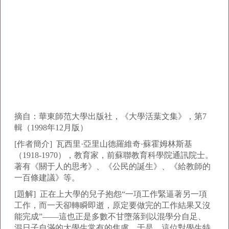
摘自：華東師范大學出版社，《大學活葉文集》，第7
輯（1998年12月版）
[作者簡介] 瓦西里·亞里山德羅維奇·蘇霍姆林斯基
（1918-1970），教育家，前蘇聯教育科學院通訊院士。
著有《關于人的思考》、《公民的誕生》、《給教師的
一百條建議》等。
[題解] 正在上大學的兒子抱怨“一項工作緊逼著另一項
工作，而一天卻轉瞬即逝，原定要做完的工作結果又沒
能完成”——這也正是多數不甘墮落到以混學分自足、
混日子自滿的大學生常有的焦慮。于是，這位對學生特