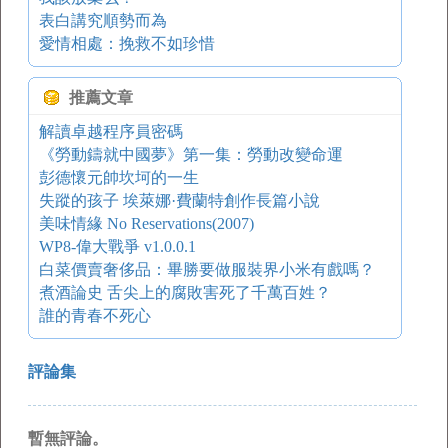
表白講究順勢而為
愛情相處：挽救不如珍惜
推薦文章
解讀卓越程序員密碼
《勞動鑄就中國夢》第一集：勞動改變命運
彭德懷元帥坎坷的一生
失蹤的孩子 埃萊娜·費蘭特創作長篇小說
美味情緣 No Reservations(2007)
WP8-偉大戰爭 v1.0.0.1
白菜價賣奢侈品：畢勝要做服裝界小米有戲嗎？
煮酒論史 舌尖上的腐敗害死了千萬百姓？
誰的青春不死心
評論集
暫無評論。