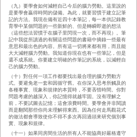
（九）要學會如何減輕自己今后的腦力勞動。這里說的
是要學會贏得時間的儲備。為此，就要習慣于建立記筆
記的方法。我現在備有近四十本筆記，每一本供記錄教
育學中某個問題的一些新鮮的、但是轉瞬即逝的想法
（這些想法習慣于在腦子里閃現一次，而不再現）。筆
記中我從所讀過的有關這些問題的書籍中摘錄一些最有
意思和最出色的內容。所有這一切將來都有用，而且能
大大減輕腦力勞動。我知道你現在也有一些筆記，但是
還不成系統。你要建立明確的作筆記的系統，以減輕自
己的腦力勞動。
（十）對任何一項工作都要找出最合理的腦力勞動方
式。要避免老一套和因循守舊。在你深入思考所觸及的
各種事實、現象和規律的本質時，不要吝惜時間。你對
問題考慮的越深入，你記憶得就越牢固。沒有理解之
前，不要試圖去記憶；這會浪費時間。要學會并非閱讀
而是翻閱那些你尚未理解得東西。因為任何走馬觀花式
的做法都會導致使你不得不多次再回過頭來研究個別事
實、現象和規律。
（十一）如果同房間生活的所有人不能協商好嚴格遵守