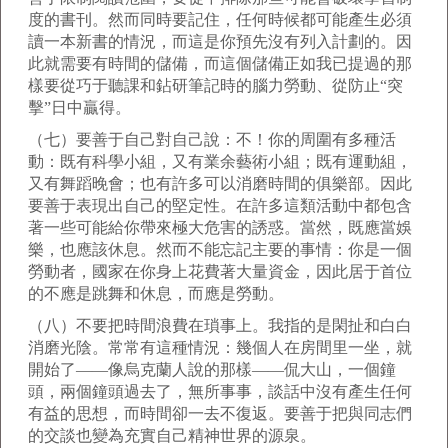
度的書刊。然而同時要記住，任何時候都可能產生必須
讀一本新書的情況，而這是你預先沒有列入計劃的。因
此就需要有時間的儲備，而這個儲備正如我已提過的那
樣要從巧于聽課和鉆研筆記時的腦力勞動、從防止“突
擊”日中贏得。
（七）要善于自己對自己說：不！你的周圍有多種活
動：既有科學小組，又有業余藝術小組；既有運動組，
又有舞蹈晚會；也有許多可以消磨時間的俱樂部。因此
要善于表現出自己的堅定性。在許多這類活動中都包含
著一些可能給你帶來極大危害的誘惑。當然，既應當娛
樂，也應該休息。然而不能忘記主要的事情：你是一個
勞動者，國家在你身上花費著大量資金，因此居于首位
的不應是跳舞和休息，而應是勞動。
（八）不要把時間浪費在瑣事上。我指的是閑扯和白白
消磨光陰。常常有這種情況：幾個人在房間里一坐，就
開始了——像烏克蘭人說的那樣——侃大山，一個鐘
頭，兩個鐘頭過去了，無所事事，談話中沒有產生任何
有益的思想，而時間卻一去不復返。要善于把與同志們
的交談也變為充實自己精神世界的源泉。