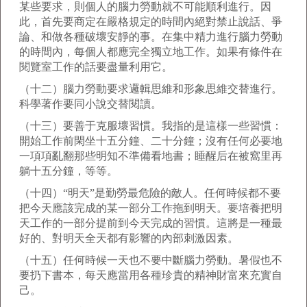
某些要求，則個人的腦力勞動就不可能順利進行。因
此，首先要商定在嚴格規定的時間內絕對禁止說話、爭
論、和做各種破壞安靜的事。在集中精力進行腦力勞動
的時間內，每個人都應完全獨立地工作。如果有條件在
閱覽室工作的話要盡量利用它。
（十二）腦力勞動要求邏輯思維和形象思維交替進行。
科學著作要同小說交替閱讀。
（十三）要善于克服壞習慣。我指的是這樣一些習慣：
開始工作前閑坐十五分鐘、二十分鐘；沒有任何必要地
一項項亂翻那些明知不準備看地書；睡醒后在被窩里再
躺十五分鐘，等等。
（十四）“明天”是勤勞最危險的敵人。任何時候都不要
把今天應該完成的某一部分工作拖到明天。要培養把明
天工作的一部分提前到今天完成的習慣。這將是一種最
好的、對明天全天都有影響的內部刺激因素。
（十五）任何時候一天也不要中斷腦力勞動。暑假也不
要扔下書本，每天應當用各種珍貴的精神財富來充實自
己。