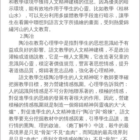
和教學環境中獲得人文精神建構的信息。因為優美的暗
示環境，能有效地作用于學生的心靈。比如教學《桂林
山水》，可以充分利用多媒體教學手段進行暗示，讓學
生在看圖中聯想到語言文字所描繪的畫面，受到熱愛錦
繡河山的人文教育。
2.陶冶
陶冶在教育心理學中是指對學生的思想意識給予有
益或良好的影響。語文教學的人文精神建構，不是政治
灌輸或道德說教，它是一種人文熏陶，它改造著兒童的
意識與心靈，積淀著價值規范，豐富著思想情感，提升
著道德品質，熔鑄著意志品格，強化著心理精神。
語文教學怎樣陶冶學生的人文精神呢？教師要準確
把握教學目標，努力營建情感氛圍。心理學告訴我們：
人的認識與情感是不可分割地聯系著的，積極的情感，
對促進學生的思維的發展有著很大的作用。因此，營建
積極的情感氛圍就是制造一個熔鑄精神與靈魂的大“火
爐”，對促進學生的人文精神進行“陶冶”與“熔煉”。語文
教學要充分挖掘教材中的情感因素，引導學生品讀，進
行情的熏陶、理的啟迪。《皰丁解牛》中說，殺牛的最
高境界是只見“骨架”不見“血肉”，而閱讀的最高境界則
是只見“血肉”（受到文章情感的陶冶）不見“骨架”（不