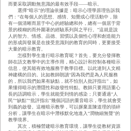
而要采取調動無意識的最有效手段——暗示。
選擇“暗示”的理論依據是：暗示心理學原理告訴我
們：“在每個人的思想、感情、知覺或心理活動中，除
有一個清晰而居于中心的經驗總和外，總有一個居于背
景的模糊的而外圍著的經驗系列與之平行。”這就是說
人的智力、情感、品德、習慣以及個性心理和創造能力
的形成與發展是在接受意識到的教育的同時，更要接受
大量的暗示教育。
怎樣對學生進行暗示教育呢？首先，要允分發揮教
師在語文教學中的主導作用，精心設計和控制各種暗示
信息，使其能有效地服務于教學目標。以此達到人文精
神建構的目的。比如教師朗讀“因為我們是為人民服務
的，所以我們如果有缺點，就不怕別人批評指出”，如
果懂得暗示的潛隱性和啟發性特點。教師只要用語重心
長的語調暗示，學生就能受到情的感染；只要通過“人
民”“缺點”“批評指出”幾個詞語的重音暗示，學生就會受
到義的啟發。這種暗示教學，可以摒棄直陳道理的瑣碎
分析，讓學生在暗示中潛移默化地進入“潤物細無聲”的
教學境界。
其次，積極營建暗示教育環境，讓學生從教材資源