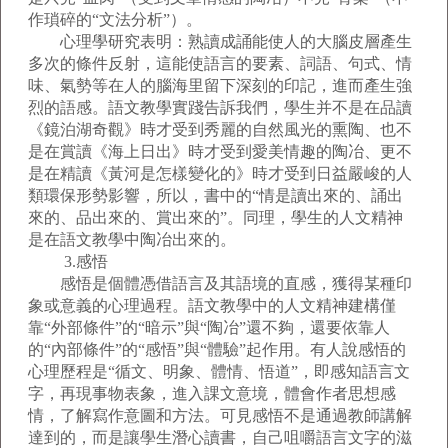
作瑣碎的“文法分析”）。
心理學研究表明：熟讀成誦能使人的大腦皮層產生
多次的條件反射，這能使語言的要素、詞語、句式、情
味、氣勢等在人的腦海里留下深刻的印記，進而產生強
烈的語感。語文教學實踐告訴我們，學生并不是在品讀
《鏡泊湖奇觀》時才受到秀麗的自然風光的熏陶、也不
是在賞讀《海上日出》時才受到愛美情趣的陶冶、更不
是在精讀《黃河是怎樣變化的》時才受到日益嚴峻的人
類環保形勢影響，所以，書中的“情是讀出來的、誦出
來的、品出來的、賞出來的”。同理，學生的人文精神
是在語文教學中陶冶出來的。
3.感悟
感悟是個體憑借語言及其語境的直感，獲得某種印
象或意義的心理過程。語文教學中的人文精神建構僅
靠“外部條件”的“暗示”與“陶冶”還不夠，還要依靠人
的“內部條件”的“感悟”與“體驗”起作用。有人說感悟的
心理歷程是“循文、明象、體情、悟道”，即感知語言文
字，再現事物表象，進入課文意境，體會作者思想感
情，了解寫作意圖和方法。可見感悟不是通過教師講解
達到的，而是讓學生潛心讀書，自己咀嚼語言文字的滋