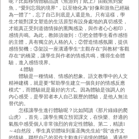
呢？比如移情體驗品讀《魚游到了紙上》由觀魚到愛
魚，“愛到忘我的境界”，以至物化為“好像和游魚已經融
為一體了”，忘了自己到底是人還是魚。只有這樣，學
生才能對課文塑造的生活原型有設身處地的真切感受，
才能真正受到道德情操的熏陶感染，與作者心心相印，
感情共鳴。為此，教師須做到：①把全體學生看作感悟
的主體，具有獨立的人格的人；②營造情感氛圍，提供
感悟契機；③架設一座溝通學生“主觀存在”與教材“客觀
存在”的橋梁，讓學生與作者的情感共鳴，獲得生命體
驗，進入感悟境界。
4.體驗
體驗是一種情緒、情感的想象。語文教學中的人文
精神建構，就是要“幫助學生建立一個良好的情感反應
模式”，而體驗就是最好的方式。因為體驗是強調人的
內心感受，是學習者本人自己親歷的體驗，是他人無法
替代的。
怎樣讓學生進行體驗呢？比如閱讀《那片綠綠的爬
山虎》，首先，讓學生獨立預習課文，在快樂、舒適的
氣氛中感受個人非常強烈的肯定性體驗。第二，精讀1
～4自然段，學生真切體味到葉圣陶先生給“我”改作文
的情緒，聯想自己的習作主動進行追憶的體驗，通過想