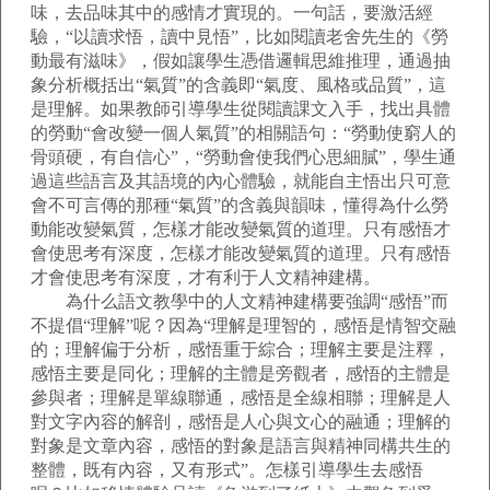
味，去品味其中的感情才實現的。一句話，要激活經
驗，“以讀求悟，讀中見悟”，比如閱讀老舍先生的《勞
動最有滋味》，假如讓學生憑借邏輯思維推理，通過抽
象分析概括出“氣質”的含義即“氣度、風格或品質”，這
是理解。如果教師引導學生從閱讀課文入手，找出具體
的勞動“會改變一個人氣質”的相關語句：“勞動使窮人的
骨頭硬，有自信心”，“勞動會使我們心思細膩”，學生通
過這些語言及其語境的內心體驗，就能自主悟出只可意
會不可言傳的那種“氣質”的含義與韻味，懂得為什么勞
動能改變氣質，怎樣才能改變氣質的道理。只有感悟才
會使思考有深度，怎樣才能改變氣質的道理。只有感悟
才會使思考有深度，才有利于人文精神建構。
為什么語文教學中的人文精神建構要強調“感悟”而
不提倡“理解”呢？因為“理解是理智的，感悟是情智交融
的；理解偏于分析，感悟重于綜合；理解主要是注釋，
感悟主要是同化；理解的主體是旁觀者，感悟的主體是
參與者；理解是單線聯通，感悟是全線相聯；理解是人
對文字內容的解剖，感悟是人心與文心的融通；理解的
對象是文章內容，感悟的對象是語言與精神同構共生的
整體，既有內容，又有形式”。怎樣引導學生去感悟