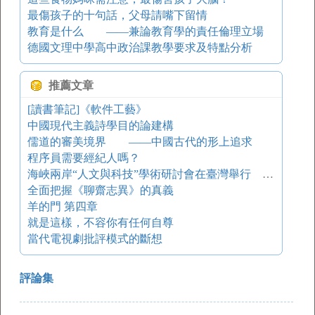
最傷孩子的十句話，父母請嘴下留情
教育是什么 ——兼論教育學的責任倫理立場
德國文理中學高中政治課教學要求及特點分析
推薦文章
[讀書筆記]《軟件工藝》
中國現代主義詩學目的論建構
儒道的審美境界 ——中國古代的形上追求
程序員需要經紀人嗎？
海峽兩岸“人文與科技”學術研討會在臺灣舉行 ——兼談在人文與科技之間保持張力
全面把握《聊齋志異》的真義
羊的門 第四章
就是這樣，不容你有任何自尊
當代電視劇批評模式的斷想
評論集