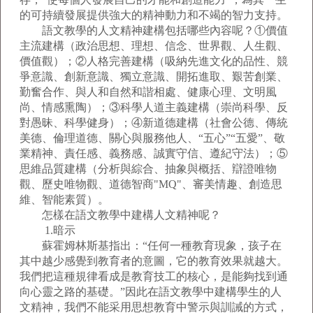
的可持續發展提供強大的精神動力和不竭的智力支持。
語文教學的人文精神建構包括哪些內容呢？①價值
主流建構（政治思想、理想、信念、世界觀、人生觀、
價值觀）；②人格完善建構（吸納先進文化的品性、競
爭意識、創新意識、獨立意識、開拓進取、艱苦創業、
勤奮合作、與人和自然和諧相處、健康心理、文明風
尚、情感熏陶）；③科學人道主義建構（崇尚科學、反
對愚昧、科學健身）；④新道德建構（社會公德、傳統
美德、倫理道德、關心與服務他人、“五心”“五愛”、敬
業精神、責任感、義務感、誠實守信、遵紀守法）；⑤
思維品質建構（分析與綜合、抽象與概括、辯證唯物
觀、歷史唯物觀、道德智商"MQ"、審美情趣、創造思
維、智能素質）。
怎樣在語文教學中建構人文精神呢？
1.暗示
蘇霍姆林斯基指出：“任何一種教育現象，孩子在
其中越少感覺到教育者的意圖，它的教育效果就越大。
我們把這種規律看成是教育技工的核心，是能夠找到通
向心靈之路的基礎。”因此在語文教學中建構學生的人
文精神，我們不能采用思想教育中警示與訓誡的方式，