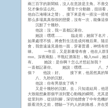
兩三百字的新聞稿，沒人在意誰是主角。不善
兒才像你這么吃。 聲音十分動聽，扭頭看，
他自己淹唾沫之聲）。接下來是有一搭沒一搭
那么多場真真假假的戀愛，沒有一次，能像這
沉默了十幾秒。
他說：沒，我一直都記著你。
她說：嘿嘿……
臨走前，她留下名片，囑
如果處理不慎，將會對生活造成何種后果。隨
會，我曾遠遠見過他一面，穿著普通，神情有
竦。 一年后，又是新書發布會，他在人群里
msn。深夜兩點，半瓶紅酒落肚，輸入mai
有。 她說：是你啊？怎么才想起加我？ 
一直都記著你。 她說：嘿嘿…… 八、九
個？ 他說：好。 接下來，他居然真的幫
八、九秒的沉默。
他說：你有男朋友了嗎？
又是十幾秒的沉默。
去，只知道結局，他迅
大致能想象那個平淡到驚心動魄的瞬間。尤其
從里到外，從頭到腳，深切地體會了中年危機
眼看消失之前，體驗一下灼人的刺痛感，并在