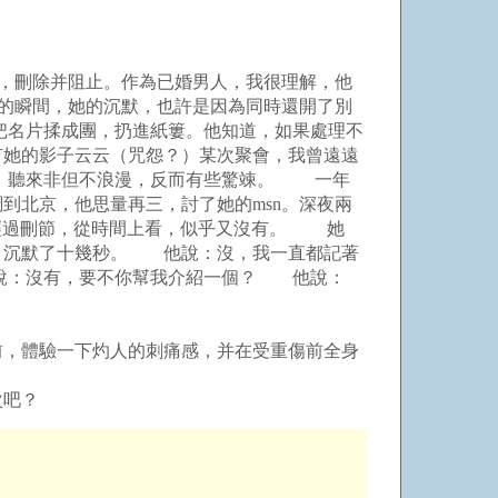
，刪除并阻止。作為已婚男人，我很理解，他
默的瞬間，她的沉默，也許是因為同時還開了別
名片揉成團，扔進紙簍。他知道，如果處理不
有她的影子云云（咒怨？）某次聚會，我曾遠遠
，聽來非但不浪漫，反而有些驚竦。 一年
到北京，他思量再三，討了她的msn。深夜兩
然經過刪節，從時間上看，似乎又沒有。 她
 沉默了十幾秒。 他說：沒，我一直都記著
：沒有，要不你幫我介紹一個？ 他說：
，體驗一下灼人的刺痛感，并在受重傷前全身
次吧？