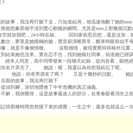
吧？
故事，我沒再打聽下去，只知道結局，他迅速地刪了她的msn
致能想象那個平淡到驚心動魄的瞬間。尤其是msn上那幾個沉
就加我吧，24小時在線。 回到家前思后想，還是沒加，把
見數次，夢里是她模糊的臉，聲音卻清晰異常，醒來時眼前似乎
都像，就是不像個情種。 這類感情，被現實壓抑得格外沉重
到結束她也沒來。實在忍不住，找到她報社同事，知道她已經調
線。 經本人同意，高中同學發來一段聊天紀錄，從內容看，顯
把你名片弄丟了。 她說：喔，我還以為你把我給忘了呢。
。 他說：你有男朋友了嗎？ 又是十幾秒的沉默。 她說
后面的故事，我沒再打聽下
從頭到腳，深切地體會了中年危機的真正涵義。
解，我倒覺得，這是故事最迷人的部分，在青春眼看消失之前
記得那種時間忽然慢下來的感覺，一生之中，最多也就這么一