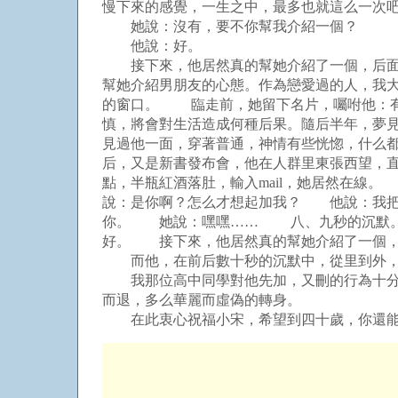
慢下來的感覺，一生之中，最多也就這么一次
她說：沒有，要不你幫我介紹一個？
他說：好。
接下來，他居然真的幫她介紹了一個，后面的
幫她介紹男朋友的心態。作為戀愛過的人，我大
的窗口。
臨走前，她留下名片，囑咐他：有空
慎，將會對生活造成何種后果。隨后半年，夢
見過他一面，穿著普通，神情有些恍惚，什么
后，又是新書發布會，他在人群里東張西望，直
點，半瓶紅酒落肚，輸入mail，她居然在
說：是你啊？怎么才想起加我？ 他說：我
你。 她說：嘿嘿…… 八、九秒的沉默
好。 接下來，他居然真的幫她介紹了一個，
而他，在前后數十秒的沉默中，從里到外，
我那位高中同學對他先加，又刪的行為十分不
而退，多么華麗而虛偽的轉身。
在此衷心祝福小宋，希望到四十歲，你還能