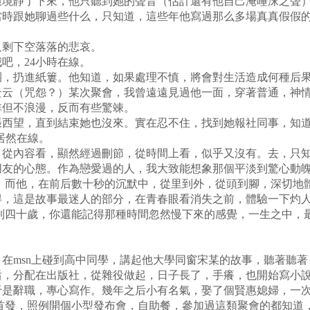
靜了下來，他只聽到她的聲音（估計還有他自己淹唾沫之聲）
當時跟她聊過些什么，只知道，這些年他寫過那么多場真真假假
剩下空落落的悲哀。
，24小時在線。
扔進紙簍。他知道，如果處理不慎，將會對生活造成何種后果
云云（咒怨？）某次聚會，我曾遠遠見過他一面，穿著普通，神
但不浪漫，反而有些驚竦。
望，直到結束她也沒來。實在忍不住，找到她報社同事，知道
她居然在線。
從內容看，顯然經過刪節，從時間上看，似乎又沒有。
去，只知
友的心態。作為戀愛過的人，我大致能想象那個平淡到驚心動魄
而他，在前后數十秒的沉默中，從里到外，從頭到腳，深切地
得，這是故事最迷人的部分，在青春眼看消失之前，體驗一下灼
四十歲，你還能記得那種時間忽然慢下來的感覺，一生之中，
msn上碰到高中同學，講起他大學同窗宋某的故事，聽著聽著
分配在出版社，從雜役做起，日子長了，手癢，也開始寫小說
于是辭職，專心寫作。幾年之后小有名氣，娶了個賢惠媳婦，一
發，照例開個小型發布會，自助餐，參加過這類聚會的都知道