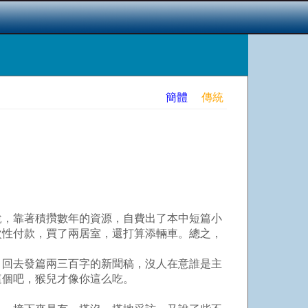
簡體
傳統
，靠著積攢數年的資源，自費出了本中短篇小
次性付款，買了兩居室，還打算添輛車。總之，
回去發篇兩三百字的新聞稿，沒人在意誰是主
這個吧，猴兒才像你這么吃。