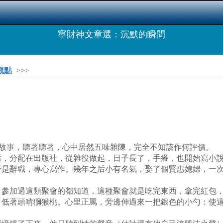
寧財神文章選：沉默的瞬間
觀點
>>>
的故事，聽著聽著，心中居然五味雜陳，完全不知該作何評價。
分配在出版社，從雜役做起，日子長了，手癢，也開始寫小說
于是辭職，專心寫作。幾年之后小有名氣，娶了個賢惠媳婦，一
加過這類聚會的都知道，這種聚會就是吃完東西，拿完紅包，
，低著頭啃獼猴桃。心里正罵，旁邊伸過來一把銀色的小勺：使
。