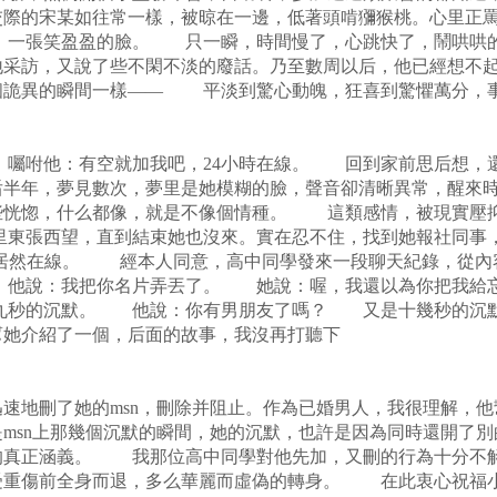
交際的宋某如往常一樣，被晾在一邊，低著頭啃獼猴桃。心里正
一張笑盈盈的臉。 只一瞬，時間慢了，心跳快了，鬧哄哄的
地采訪，又說了些不閑不淡的廢話。乃至數周以后，他已經想不
個詭異的瞬間一樣—— 平淡到驚心動魄，狂喜到驚懼萬分，
咐他：有空就加我吧，24小時在線。 回到家前思后想，還
后半年，夢見數次，夢里是她模糊的臉，聲音卻清晰異常，醒來
些恍惚，什么都像，就是不像個情種。 這類感情，被現實壓
東張西望，直到結束她也沒來。實在忍不住，找到她報社同事
l，她居然在線。 經本人同意，高中同學發來一段聊天紀錄，從
他說：我把你名片弄丟了。 她說：喔，我還以為你把我給
秒的沉默。 他說：你有男朋友了嗎？ 又是十幾秒的沉
她介紹了一個，后面的故事，我沒再打聽下
速地刪了她的msn，刪除并阻止。作為已婚男人，我很理解，
是msn上那幾個沉默的瞬間，她的沉默，也許是因為同時還開
的真正涵義。 我那位高中同學對他先加，又刪的行為十分不
受重傷前全身而退，多么華麗而虛偽的轉身。 在此衷心祝福