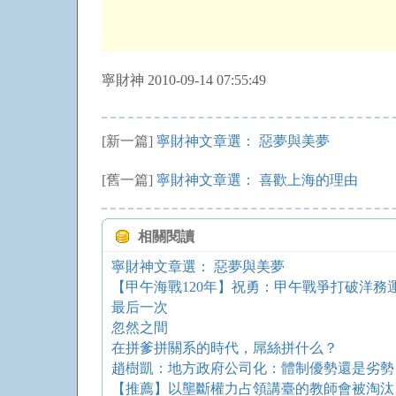
寧財神 2010-09-14 07:55:49
[新一篇]
寧財神文章選： 惡夢與美夢
[舊一篇]
寧財神文章選： 喜歡上海的理由
相關閱讀
寧財神文章選： 惡夢與美夢
【甲午海戰120年】祝勇：甲午戰爭打破洋務
最后一次
忽然之間
在拼爹拼關系的時代，屌絲拼什么？
趙樹凱：地方政府公司化：體制優勢還是劣勢
【推薦】以壟斷權力占領講臺的教師會被淘汰