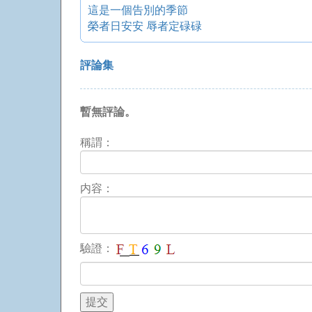
這是一個告別的季節
榮者日安安 辱者定碌碌
評論集
暫無評論。
稱謂：
内容：
驗證：