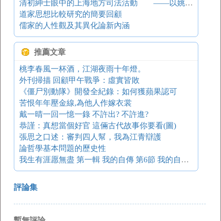
清初紳士眼中的上海地方司法活動 ——以姚廷遴《歷年記》為中心的考察
道家思想比較研究的簡要回顧
儒家的人性觀及其異化論新內涵
推薦文章
桃李春風一杯酒，江湖夜雨十年燈。
外刊掃描 回顧甲午戰爭：虛實皆敗
《僵尸別動隊》開發全紀錄：如何獲蘋果認可
苦恨年年壓金線,為他人作嫁衣裳
戴一晴一回一憶一錄 不許出? 不許進?
恭謹：真想當個好官 這倆古代故事你要看(圖)
張思之口述：審判四人幫，我為江青辯護
論哲學基本問題的歷史性
我生有涯愿無盡 第一輯 我的自傳 第6節 我的自學小史：上學
評論集
暫無評論。