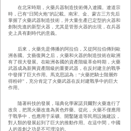
在北宋時期，火藥兵器制造技術傳入遼國。遼道宗
時，已有“日閱火炮”的記載。南宋、金、蒙古三方先后
掌握了火藥武器制造技術，并大量生產已定型的火器和
創制先進的新型火器，尤其是管形火器的出現，在兵器
史上具有劃時代的意義。
后來，火藥先是傳播的阿拉伯，又從阿拉伯傳到歐
洲各國。文藝復興之后，火藥和火器的制造技術在歐洲
有了很大發展。在歐洲各國的資產階級革命時期，火藥
武器成為新興資產階級的重要武器，在反封建主的戰爭
中發揮了巨大作用。馬克思認為：“火藥把騎士階層炸
得粉碎”，充分肯定了火藥武器在反封建戰爭中的巨大
作用。
隨著科技的發展，瑞典化學家諾貝爾對火藥進行了
改良，把黑火藥改進為黃色炸藥。從此，火藥不僅應用
于戰爭中，也應用于采礦、開鑿隧道等民用設施建設，
對人類的發展起到了巨大的推動作用。在這中間，中國
人的首創之功是不可埋沒的。