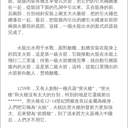
龍。龍腹內裝有幾支單發式火箭，把它們的引火繩總連
在一起，從龍頭下面的孔洞中引出來。又在龍身的前、
后兩部，分別傾斜安裝上兩支大火藥箭，把的引火繩也
總連在一起。最后，把龍腹內引出的總引火繩連在前部
兩個火藥筒的底部。這樣，一個火龍出水的新式武器就
完成了。
火龍出水用于水戰，面對敵艦，點燃安裝在龍身上
的四支火箭，這是第一級火箭，它能推動火龍在水面上
飛行二三里遠；待第一級火箭燃燒完畢，就自動引燃龍
腹內的火箭，這是第二級火箭，這時，從龍口里飛出的
火箭射向敵人，焚燒敵艦。
1259年，又有人創制一種兵器“突火槍”，“突火
槍”和火槍沒有太大的分別，特別的地是它還能射出
******。突火槍在12~14世紀間被改良以金屬為槍身，
人們把它稱為"火銃"，火銃比突火槍的發射力更加強
大。后來變為"前膛槍"，到了清末西方火器傳入中國
后，人們才不用它。