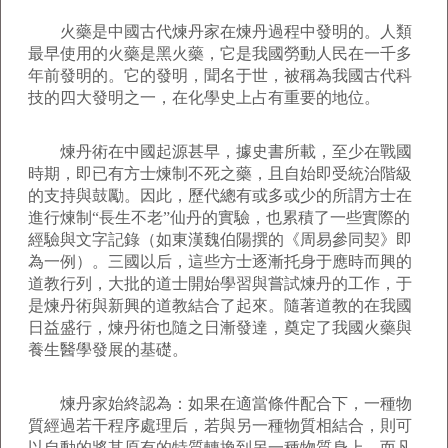
火藥是中國古代煉丹家在煉丹過程中發明的。人類
最早使用的火藥是黑火藥，它是我國勞動人民在一千多
年前發明的。它的發明，聞名于世，被稱為我國古代科
技的四大發明之一，在化學史上占有重要的地位。
煉丹術在中國起源甚早，據史書所載，至少在戰國
時期，即已有方士煉制不死之藥，且自始即受統治階級
的支持與鼓勵。因此，歷代總有或多或少的所謂方士在
進行煉制“長生不老”仙丹的實驗，也累積了一些實際的
經驗與文字記錄（如東漢魏伯陽撰的《周易參同契》即
為一例）。三國以后，這些方士逐漸托身于應時而興的
道教行列，大批的道士開始學習與嘗試煉丹的工作，于
是煉丹術與新興的道教結合了起來。隨著道教的在我國
日益盛行，煉丹術也隨之日漸發達，奠定了我國火藥與
養生醫學發展的基礎。
煉丹家始終認為：如果在適當條件配合下，一種物
質經過若干程序處理后，若與另一種物質相結合，則可
以自動的將其原有的特質轉換到另一種物質身上，而凡