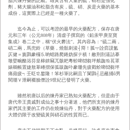
脂共煉丹藥的記載。雄黃含有大量的硫，硝石是強化
劑，豬大腸油和松脂含有炭，硫、硝、炭是火藥的基本
成份，這實際上已經是一種火藥了。
迄今為止，可以考證的最早的火藥配方，保存在唐
元和三年（公元808年）清虛子撰寫的《鉛汞甲庚至寶
集成》卷二之中，稱“伏火礬法”。其內容為：“硫二兩，
硝二兩，馬兜鈴（草藥，燒骷刺浚┤搿！胍┯詮弈謨氳
仄健＝旎鷚豢欏⒌喲螅路爬錈妫探テ稹！敝刑剖逼詰摹
墩嬖畹酪浴芬皇槔錛竊兀骸耙粵蚧啤⑿芻坪舷跏⒚萇罩
婊鶘帳置婕敖萆嵴摺保弧跋跏卟豢珊先疲戳蚧啤⑿芻坪
痛蘋疲┑壬眨⒓鍪隆！笨杉筆比嗣且丫闌鷚┤忌蘸捅ǖ男
閱堋Ｖ泄嗣裰臉僭詮9世紀已發明了火藥。
雖然初唐以后的煉丹家已熟知火藥配方，但是由于
唐代帝王貴戚對成仙之事十分著迷，他們所支持的煉丹
家們其主要的工作仍在燒煉仙丹，對于火藥配方的使用
大體仍限于改變硫黃與硝石的性質而已。