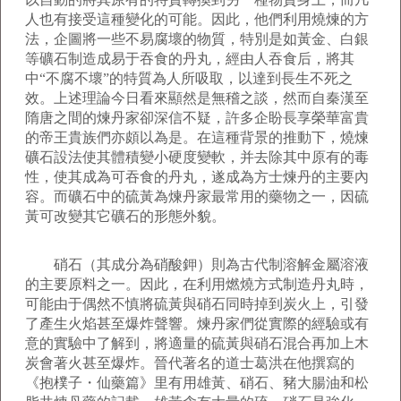
人也有接受這種變化的可能。因此，他們利用燒煉的方
法，企圖將一些不易腐壞的物質，特別是如黃金、白銀
等礦石制造成易于吞食的丹丸，經由人吞食后，將其
中“不腐不壞”的特質為人所吸取，以達到長生不死之
效。上述理論今日看來顯然是無稽之談，然而自秦漢至
隋唐之間的煉丹家卻深信不疑，許多企盼長享榮華富貴
的帝王貴族們亦頗以為是。在這種背景的推動下，燒煉
礦石設法使其體積變小硬度變軟，并去除其中原有的毒
性，使其成為可吞食的丹丸，遂成為方士煉丹的主要內
容。而礦石中的硫黃為煉丹家最常用的藥物之一，因硫
黃可改變其它礦石的形態外貌。
硝石（其成分為硝酸鉀）則為古代制溶解金屬溶液
的主要原料之一。因此，在利用燃燒方式制造丹丸時，
可能由于偶然不慎將硫黃與硝石同時掉到炭火上，引發
了產生火焰甚至爆炸聲響。煉丹家們從實際的經驗或有
意的實驗中了解到，將適量的硫黃與硝石混合再加上木
炭會著火甚至爆炸。晉代著名的道士葛洪在他撰寫的
《抱樸子・仙藥篇》里有用雄黃、硝石、豬大腸油和松