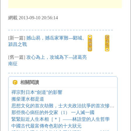
網載 2013-09-10 20:56:14
[新一篇]
撼山易，撼岳家軍難---郾城、
潁昌之戰
[舊一篇]
攻心為上，攻城為下---諸葛亮
南征
相關閱讀
禪宗對日本“劍道”的影響
搬柴運水都是道
思想文化的首次劫難，士大夫政治抗爭的首次慘劇---焚書坑儒
那些喪心病狂的外交家（1） 一人滅一國
緊緊貼近人生本相［＊］——林語堂的人生哲學
中國古代最富傳奇色彩的十大狀元