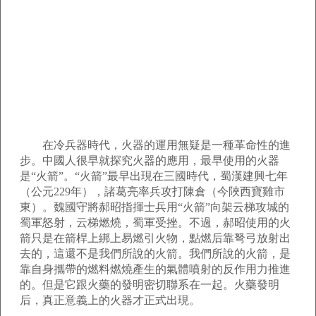
在冷兵器時代，火器的運用無疑是一種革命性的進
步。中國人很早就探究火器的應用，最早使用的火器
是“火箭”。“火箭”最早出現在三國時代，蜀漢建興七年
（公元229年），諸葛亮率兵攻打陳倉（今陜西寶雞市
東）。魏國守將郝昭指揮士兵用“火箭”向架云梯攻城的
蜀軍怒射，云梯燃燒，蜀軍受挫。不過，郝昭使用的火
箭只是在箭桿上綁上易燃引火物，點燃后靠弩弓放射出
去的，這還不是我們所說的火箭。我們所說的火箭，是
靠自身攜帶的燃料燃燒產生的氣體噴射的反作用力推進
的。但是它跟火藥的發明密切聯系在一起。火藥發明
后，真正意義上的火器才正式出現。