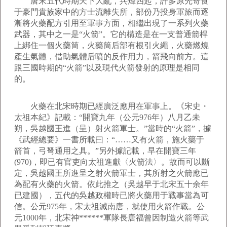
唐末五代時期天下大亂，兵烽四起，許多原先寄食
于豪門貴族家中的方士流離失所，部份乃投身軍旅而逐
漸將火藥配方引用至軍事方面，相繼出現了一系列火藥
武器，其中之一是“火箭”。它的構造是在一支普通箭桿
上綁住一個火藥筒，火藥筒后部有根引火繩，火藥燃燒
產生氣體，借助氣體后噴的反作用力，箭飛向前方。這
跟三國時期的“火箭”以及現代火箭發射的原理是相同
的。
火藥在北宋時期已經廣泛應用在軍事上。《宋史・
太祖本紀》記載：“開寶九年（公元976年）八月乙未
朔，吳越國王進（呈）射火箭軍士。”當時的“火箭”，據
《武經總要》一書所載曰：“……又有火箭，施火藥于
箭首，弓弩通用之具。”另外據記載，早在開寶三年
(970)，即已有官吏向太祖進獻〈火箭法〉。故而可以斷
定，吳越國王所進呈之射火箭軍士，其所射之火箭應已
為配有火藥的火箭。依此推之（吳越早于北宋五十余年
已建國），五代的吳越政權時已將火藥用于戰事當為可
信。公元975年，宋太祖滅南唐，就使用火箭作戰。公
元1000年，北宋神******軍隊長唐福曾因制造火箭等武