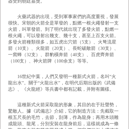
器受到朝廷嘉獎。
火藥武器的出現，受到軍事家們的高度重視，發展
很快。宋朝的火箭全是單發的，點燃一根火繩發射一支
火箭，叫單發箭。到了明代就出現了多發火箭，點燃一
根火繩，可以發射出幾支、幾十支，甚至上百支火箭。
多發火箭種類很多，如五虎出穴箭（5支）、火弩流星
箭（10支）、火龍箭（20支）、長蛇破敵箭（30支）、
一窩蜂（32支）、群豹橫奔箭（40支）、百虎齊奔箭
（100支）、神火箭牌（100余支）等等。
16世紀中葉，人們又發明一種新式火箭，名叫“火
龍出水”。關于“火龍出水”，在明代后期出版的《武備
志》、《火龍經》等兵書中都有記載，并附有圖樣。
這種新式火箭采取龍的形象，其目的在于壯聲勢，
驚敵人。據《武備志》介紹，它的制造方法：先截取一
根五尺長的毛竹，去節，刮薄，作為龍身；再用木頭雕
成龍頭、龍尾，分別安裝在龍身前后，這樣就成為一條