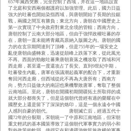
657年滅西突厥，完全控制了西域，并在這一地區設置
了北庭和安西兩個都護府以加強管理。此后，國力日益
強大的吐蕃也開始染指西域，與唐朝開始了長期的拉鋸
戰，兩國之間互有勝負；東北方向，唐朝在中國歷史上
第一次實現了中央政府對東北全境的管轄；西南方向，
唐朝控制了云南大部分地區，但由于強悍政權吐蕃的存
在，唐朝一直未能將青藏高原納入版圖之內。唐朝的國
力的在玄宗期間達到了頂峰，但是755年的一場安史之
亂使唐朝由盛轉衰，迅速從顛峰上跌落下來，從此風光
不再。西面的勁敵吐蕃乘唐朝衰落之機攻取了西域和河
西走廊，甚至還一度還攻占了長安。直到9世紀中期，
吐蕃發生內亂，唐軍在張議潮起義軍的配合下，才重新
奪回河西走廊，但西域從此不再為大唐所有；西南方
向，勢力日益做大的南詔也乘機擊敗唐軍，奪取了整個
云南地區。至此，唐朝在開國初期開疆拓土所取得的成
就大部分都喪失了，但是這個朝代曾經有過的榮耀在中
國歷史上還是留下了深深的烙印，這是一個永遠令中國
人感到自豪的朝代。 唐朝滅亡后，經過五代十
國72年的分裂期，宋朝統一了中原和江南地區，但宋朝
重文輕武的基本國策導致了這個朝代軍事實力的弱小和
對外政策的軟弱，使得它在和邊疆游牧民族政權的軍事