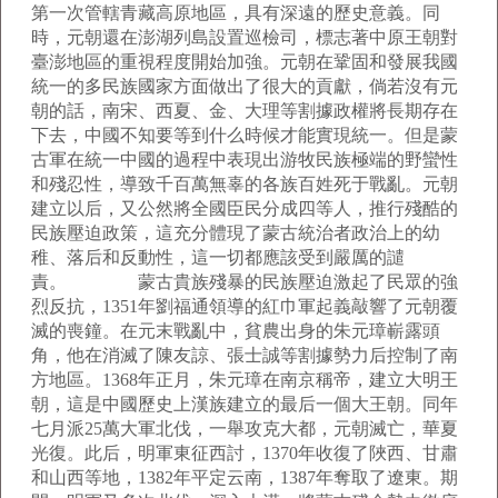
第一次管轄青藏高原地區，具有深遠的歷史意義。同
時，元朝還在澎湖列島設置巡檢司，標志著中原王朝對
臺澎地區的重視程度開始加強。元朝在鞏固和發展我國
統一的多民族國家方面做出了很大的貢獻，倘若沒有元
朝的話，南宋、西夏、金、大理等割據政權將長期存在
下去，中國不知要等到什么時候才能實現統一。但是蒙
古軍在統一中國的過程中表現出游牧民族極端的野蠻性
和殘忍性，導致千百萬無辜的各族百姓死于戰亂。元朝
建立以后，又公然將全國臣民分成四等人，推行殘酷的
民族壓迫政策，這充分體現了蒙古統治者政治上的幼
稚、落后和反動性，這一切都應該受到嚴厲的譴
責。 蒙古貴族殘暴的民族壓迫激起了民眾的強
烈反抗，1351年劉福通領導的紅巾軍起義敲響了元朝覆
滅的喪鐘。在元末戰亂中，貧農出身的朱元璋嶄露頭
角，他在消滅了陳友諒、張士誠等割據勢力后控制了南
方地區。1368年正月，朱元璋在南京稱帝，建立大明王
朝，這是中國歷史上漢族建立的最后一個大王朝。同年
七月派25萬大軍北伐，一舉攻克大都，元朝滅亡，華夏
光復。此后，明軍東征西討，1370年收復了陜西、甘肅
和山西等地，1382年平定云南，1387年奪取了遼東。期