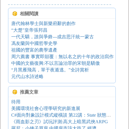
相關閱讀
唐代翰林學士與新樂府辭的創作
“大楚”皇帝張邦昌
一代天驕，誰與爭鋒---成吉思汗統一蒙古
馮友蘭與中國哲學史學
祖國的豐富的農學遺產
周六薦書 事實即顛覆：無以名之的十年的政治寫作
中國的文藝復興:不以言論治罪的宋朝是驕傲
“月黑雁飛高，單于夜遁逃。”全詩賞析
元代山水詩述略
推薦文章
待用
美國環境社會心理學研究的新進展
C#面向對象設計模式縱橫談 第22講：State 狀態模式
《雨血影之刃》試玩評測:高大上暗黑武俠ARPG
羅尼：小姨子買房 中國房市該大跌了 經濟