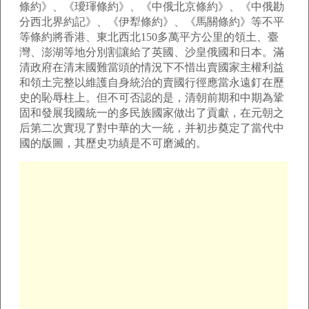
條約》、《璦琿條約》、《中俄北京條約》、《中俄勘
分西北界約記》、《伊犁條約》、《馬關條約》等不平
等條約將香港、東北西北150多萬平方公里的領土、臺
灣、澎湖等地分別割讓給了英國、沙皇俄國和日本。滿
清政府在清末國難當頭的情況下不惜出賣國家主權利益
和領土完整以維護自身統治的賣國行徑應當永遠釘在歷
史的恥辱柱上。但不可否認的是，清朝前期和中期為鞏
固和發展我國統一的多民族國家做出了貢獻，在元朝之
后第二次實現了對中華的大一統，并初步奠定了當代中
國的版圖，其歷史功績是不可磨滅的。