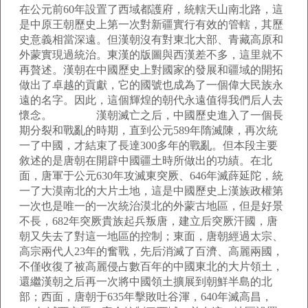
在公元前60年設置了西域都護府，統轄天山南北路，這
是中原王朝歷史上第一次對新疆實行有效的管轄，其歷
史意義相當深遠。但漢朝沒有對東北大部、青藏高原和
外蒙實現過統治。東漢的版圖與西漢差不多，這里就不
再贅述。漢朝在中國歷史上對國家的發展和疆域的開拓
做出了卓越的貢獻，它的國號也成為了一個偉大民族永
遠的名字。因此，這個輝煌的朝代永遠值得我們后人去
懷念。 漢朝滅亡之后，中國歷史進入了一個長
期分裂和戰亂的時期，直到公元589年隋滅陳，再次統
一了中國，才結束了長達300多年的戰亂。但本段主要
敘述的是唐朝在開辟中國疆土時所做出的功績。在北
面，唐軍于公元630年攻滅東突厥、646年滅薛延陀，統
一了大漠南北的大片土地，這是中國歷史上漢族政權第
一次也是唯一的一次統治漠北的外蒙古地區，但是好景
不長，682年突厥貴族起兵叛唐，建立后突厥汗國，唐
朝又失去了對這一地區的控制；東面，唐朝經過太宗、
高宗兩代人23年的奮戰，先后消滅了百濟、高麗兩國，
不僅收復了被高麗侵占數百年的中國東北的大片領土，
還繼漢朝之后再一次將中國領土擴展到朝鮮半島的北
部；西面，唐朝于635年擊敗吐谷渾，640年滅高昌，