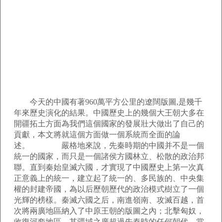
今天的中國有著960萬平方公里的遼闊版圖,是幾千
年來歷史演化的結果。中國歷史上的幾個大王朝大多在
開疆拓土方面為我們這個國家的發展壯大做出了自己的
貢獻，本文將就這個方面做一個系統而全面的論
述。 嚴格地來說，先秦時期的中國并不是一個
統一的國家，而只是一個諸侯方國林立、松散的政治邦
聯。直到秦始皇滅六國，才實現了中國歷史上第一次真
正意義上的統一，建立起了統一的、多民族的、中央集
權的封建帝國，為以后歷朝歷代的政治模式樹立了一個
光輝的榜樣。秦滅六國之后，南進嶺南、攻滅百越，首
次將兩廣地區納入了中原王朝的版圖之內；北擊匈奴，
收復河套地區，其疆域之廣超過先秦時的任何朝代。當