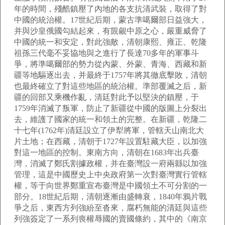
年的時間，殘酷鎮壓了內地的各支抗清武裝，取得了對
中國的統治權。17世紀后期，蒙古準噶爾部日益強大，
并與沙皇俄國勾結起來，有覬覦中原之心，嚴重威脅了
中國的統一和安定，對此強敵，清朝康熙、雍正、乾隆
祖孫三代毫不妥協地與之進行了長達70多年的軍事斗
爭，將準噶爾部的勢力從內蒙、外蒙、青海、西藏和新
疆等地驅逐出去，并最終于1757年將其徹底擊敗，清朝
也最終確立了對這些地區的統治權。準部覆滅之后，新
疆的回部又乘機作亂，清廷對此予以堅決的鎮壓，于
1759年消滅了叛軍，防止了新疆從中國的版圖上分裂出
去，維護了國家的統一和領土的完整。在新疆，乾隆二
十七年(1762年)清廷設立了伊犁將軍，管轄天山南北大
片土地；在西藏，清朝于1727年設置駐藏大臣，以加強
對這一地區的控制。東南方向，清朝在1683年出兵臺
灣，消滅了鄭氏割據政權，并在臺灣設一府兩縣以加強
管理，這是中國歷史上中央政府第一次對臺灣實行管轄
權，等于向世界鄭重宣布臺灣是中國領土不可分割的一
部分。18世紀后期，清朝逐漸由盛轉衰，1840年鴉片戰
爭之后，東西方列強紛至沓來，腐朽無能的清廷與這些
列強簽定了一系列喪權辱國的賣國條約，其中的《南京