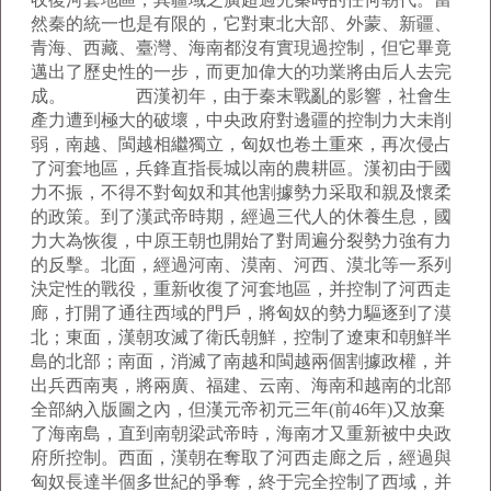
然秦的統一也是有限的，它對東北大部、外蒙、新疆、
青海、西藏、臺灣、海南都沒有實現過控制，但它畢竟
邁出了歷史性的一步，而更加偉大的功業將由后人去完
成。 西漢初年，由于秦末戰亂的影響，社會生
產力遭到極大的破壞，中央政府對邊疆的控制力大未削
弱，南越、閩越相繼獨立，匈奴也卷土重來，再次侵占
了河套地區，兵鋒直指長城以南的農耕區。漢初由于國
力不振，不得不對匈奴和其他割據勢力采取和親及懷柔
的政策。到了漢武帝時期，經過三代人的休養生息，國
力大為恢復，中原王朝也開始了對周遍分裂勢力強有力
的反擊。北面，經過河南、漠南、河西、漠北等一系列
決定性的戰役，重新收復了河套地區，并控制了河西走
廊，打開了通往西域的門戶，將匈奴的勢力驅逐到了漠
北；東面，漢朝攻滅了衛氏朝鮮，控制了遼東和朝鮮半
島的北部；南面，消滅了南越和閩越兩個割據政權，并
出兵西南夷，將兩廣、福建、云南、海南和越南的北部
全部納入版圖之內，但漢元帝初元三年(前46年)又放棄
了海南島，直到南朝梁武帝時，海南才又重新被中央政
府所控制。西面，漢朝在奪取了河西走廊之后，經過與
匈奴長達半個多世紀的爭奪，終于完全控制了西域，并