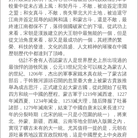
較量中從未占過上風：和契丹斗，不敵，被迫簽定澶淵
之盟；和女真斗，不敵，喪失華北大片土地，被迫退守
江南并簽定屈辱的紹興和議；和蒙古斗，還是不敵，最
終連江南都保不了，落得個國破家亡的下場。從武功上
來看，宋朝是漢族建立的大王朝中最無能的一個，但是
從文治角度來看，卻又是最成功的一個，其經濟的繁
榮、科技的發達、文化的昌盛、人文精神的璀璨在中國
歷朝歷代中都達到了頂峰。
估計不會有人否認蒙古人是世界歷史上所出現過的
最強悍的游牧民族，公元13世紀完全可以稱之為蒙古人
的世紀。1206年，杰出的軍事家鐵木真在統一了蒙古諸
部后，于斡難河源頭召開的忽里臺大會上被蒙古貴族推
舉為成吉思汗，正式建立起大蒙古國，從此開始了征戰
四方和統一中國的歷程。蒙古軍于1219年滅西遼、1227
年滅西夏、1234年滅金、1253滅大理，隨后降服了吐蕃
諸部，1279年滅南宋，結束了中國自唐末以來長達372
年的分裂時期（北宋的統一只是小范圍的統一），將東
北、外蒙、新疆、西藏、云南等地全部納入版圖之內，
實現了曠古未有的大一統。尤其值得一提的是，元朝在
原吐蕃舊地設置宣政院轄地，這是中國歷史上中央政府