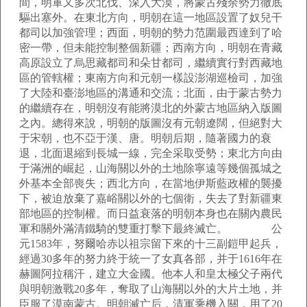
間，明軍又多次北伐、深入大漠，將蒙古殘余勢力徹底
驅出塞外。在東北方向，明朝在這一地區設置了奴兒干
都司以加強管理；西面，明朝的勢力范圍最西達到了哈
密一帶，但未能控制整個新疆；西南方向，明朝在青藏
高原設立了烏思藏都司和朵甘都司，繼續實行對西藏地
區的管轄權；東南方向和元朝一樣設澎湖巡檢司，加強
了大陸和臺澎地區的溝通和交流；北面，由于蒙古勢力
的繼續存在，明朝沒有能將漠北的外蒙古地區納入版圖
之內。總得來說，明朝的版圖沒有元朝遼闊，但絕對大
于宋朝，也不亞于漢、唐。明朝后期，隨著國力的衰
退，北面退縮到長城一線，完全采取受勢；東北方向由
于滿洲的崛起，山海關以外的土地除寧遠等幾個孤城之
外基本全部喪失；西北方向，在當地伊斯藍政權的襲擾
下，被迫放棄了嘉峪關以外的七個衛，失去了對新疆東
部地區的控制權。而日益衰落的明朝本身也在關內農民
軍和關外滿清鐵騎的雙重打擊下最終滅亡。 公
元1583年，努爾哈赤以祖宗留下來的十三副鎧甲起兵，
經過30多年的努力終于統一了女真各部，并于1616年在
赫圖阿拉稱汗，建立大金國。他本人和皇太極父子兩代
與明朝激戰20多年，奪取了山海關以外的大片土地，并
臣服了漠南蒙古。明朝滅亡后，清軍乘機入關，用了20