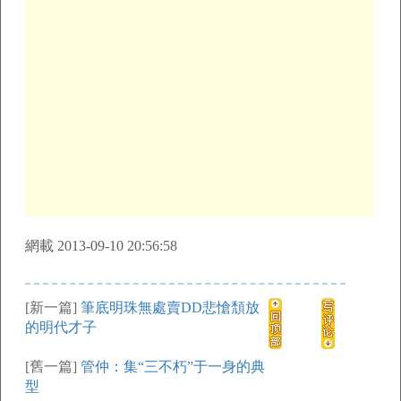
網載 2013-09-10 20:56:58
[新一篇]
筆底明珠無處賣DD悲愴頹放
的明代才子
[舊一篇]
管仲：集“三不朽”于一身的典
型