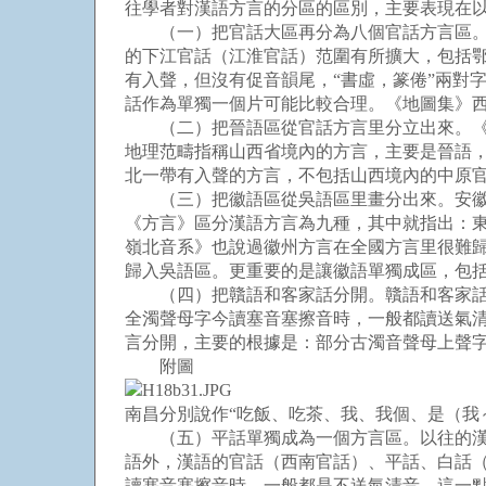
往學者對漢語方言的分區的區別，主要表現在
（一）把官話大區再分為八個官話方言區。主
的下江官話（江淮官話）范圍有所擴大，包括
有入聲，但沒有促音韻尾，“書虛，篆倦”兩對
話作為單獨一個片可能比較合理。《地圖集》
（二）把晉語區從官話方言里分立出來。《地
地理范疇指稱山西省境內的方言，主要是晉語
北一帶有入聲的方言，不包括山西境內的中原
（三）把徽語區從吳語區里畫分出來。安徽南
《方言》區分漢語方言為九種，其中就指出：東
嶺北音系》也說過徽州方言在全國方言里很難
歸入吳語區。更重要的是讓徽語單獨成區，包
（四）把贛語和客家話分開。贛語和客家話是
全濁聲母字今讀塞音塞擦音時，一般都讀送氣
言分開，主要的根據是：部分古濁音聲母上聲
附圖
南昌分別說作“吃飯、吃茶、我、我個、是（我
（五）平話單獨成為一個方言區。以往的漢語
語外，漢語的官話（西南官話）、平話、白話
讀塞音塞擦音時，一般都是不送氣清音。這一