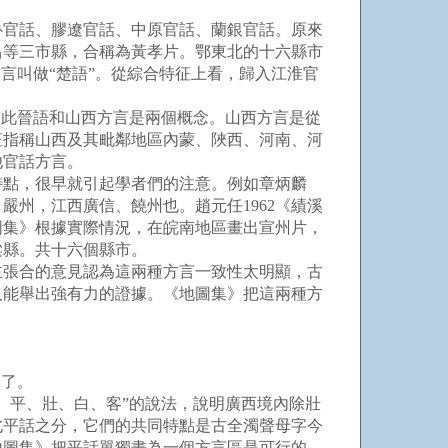
官話、膠遼官話、中原官話、蘭銀官話。原來
昌等三市縣，合稱為黃孝片。鄂東北的十六縣市
言叫做“楚語”。從綜合特征上看，歸入江淮官
此晉語和山西方言是兩個概念。山西方言是從
征指稱山西及其毗鄰地區內蒙、陜西、河南、河
他官話方言。
點，很早就引起學者們的注意。例如章炳麟
州，江西廣信、饒州也。趙元任1962《績溪
圖集》根據實際情況，在皖南地區畫出宣州片，
梁縣。共十六個縣市。
張合的意見認為這兩種方言一致性太明顯，古
人能舉出強有力的證據。《地圖集》把這兩種方
說了。
平、壯、白、客”的說法，說明廣西境內除壯
北平話之分，它們的共同特點是古全濁聲母字今
地圖集》把平話單獨畫為一個方言區是可行的。