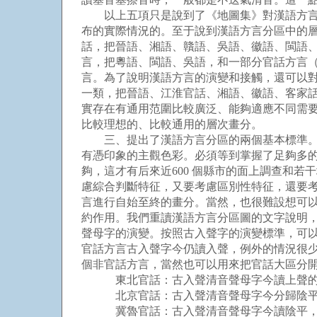
以上五項只是說到了《地圖集》對漢語方言分
布的實際情況的。至于說到漢語方言分區中的
話，把晉語、湘語、贛語、吳語、徽語、閩語
言，把粵語、閩語、吳語，和一部分官話方言
言。為了說明漢語方言的演變和接觸，還可以
一類，把晉語、江淮官話、湘語、徽語、客家
實存在有通用范圍比較廣泛、能夠適應不同需
比較理想的、比較通用的層次畫分。
三、提出了漢語方言分區的兩個基本標準。早
有憑印象的主觀色彩。必須等到掌握了足夠多
夠，這才有后來近600 個縣市的面上調查和
慮綜合判斷特征，又要考慮區別性特征，還要
言進行自始至終的畫分。當然，也很難設想可
約作用。我們重讀漢語方言分區圖的文字說明
聲母字的演變。按照古入聲字的演變標準，可
官話方言古入聲字今仍讀入聲，例外的情況很
個非官話方言，當然也可以用來把官話大區分
東北官話：古入聲清音聲母字今讀上聲的
北京官話：古入聲清音聲母字今分歸陰平
冀魯官話：古入聲清音聲母字今讀陰平，