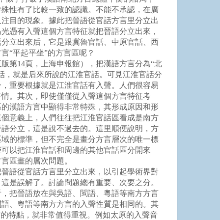
特殊性有了比較一致的認識。不能不承認，在廣
人注目的現象。據此把晉語從官話方言里分立出
為光憑有入聲這個方言特征就把晉語分立出來，
語分立出來后，它是跟冀魯官話、中原官話、西
言“平起平坐”的方言區呢？
版第14頁，上海申報館），把漢語方言分為“北
話，就是后來所說的江淮官話。可見江淮官話分
一，重要根據就是江淮官話有入聲。人們很容易
事情。其次，即使僅僅從入聲這個方言特征考
區的漢語方言中顯得非常特殊，其形成原因和形
這個意義上，人們往往把江淮官話區看成是南方
晉語分立，這是說不過去的。這里順便說明，方
區域的標準，但不完全是畫分方言層次的唯一標
聲可以把江淮官話和周邊的其他官話區分開來
方言區畫的層次問題。
晉語從官話方言里分立出來，以引起學術界對
，這是誤解了。討論問題總有重要、次要之分。
看，把晉語放在與吳語、閩語、粵語等南方方言
閩語、粵語等南方方言的入聲性質是相同的。其
”的特點，就非常值得重視。例如太原的入聲音