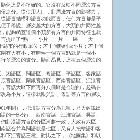
。顯然這是不準確的。它沒有反映不同層次方言
雅俗之分。從使用人口，對周邊方言的影響力，
，從語言結構和語言功能而言，任何方言都是平
也便于稱說。層次越大的方言，大類的共同性越
體，能夠函蓋這個小類所有方言的共同特征也就
言提出了“點——小片——片——區——大
于縣市的行政單位；若干個點組成小片；若干個
范圍有大有小，有時候一個方言點就是一個小
進行多層次的畫分。顯而易見，這種五個層次的
、湘語區、閩語區、粵語區、平話區、客家話
中原官話區、蘭銀官話區、西南官話區、江淮官
來，官話大區下面再分八個區是合理的，起碼在
應改為小片，這樣就跟吳語、粵語等方言的層次
01年間），把漢語方言分為九種，只大致說出
湘語的一部分）、西南官話、江淮官話、吳語、
者們對漢語方言的分區漸趨一致，大致有六區、
閩南話合并為閩語就是七區，又有人把贛語和客
話和下江官話三種。對比之下，《地圖集》和以