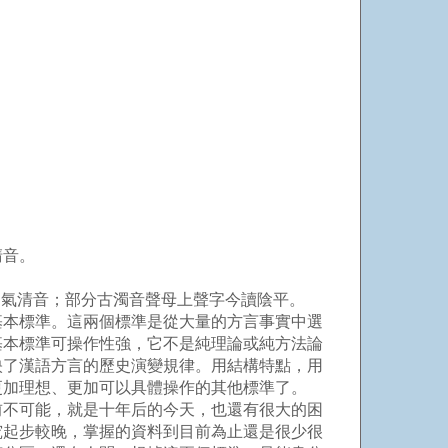
。
清音。
氣清音；部分古濁音聲母上聲字今讀陰平。
本標準。這兩個標準是從大量的方言事實中選
基本標準可操作性強，它不是純理論或純方法論
映了漢語方言的歷史演變規律。用結構特點，用
更加理想、更加可以具體操作的其他標準了。
不可能，就是十年后的今天，也還有很大的困
究起步較晚，掌握的資料到目前為止還是很少很