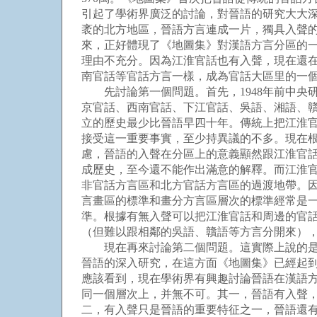
引起了學術界廣泛的討論，對晉語的研究大大
袤的北方地區，晉語方言連成一片，獨具入聲
來，正好體現了《地圖集》對漢語方言分區的
理由不充分。因為江淮官話也有入聲，現在還
南官話等官話方言一樣，成為官話大區里的一個
先討論第一個問題。首先，1948年前中央研
京官話、西南官話、下江官話、吳語、湘語、
立的歷史最少比晉語早四十年。傳統上把江淮
接受這一重要事實，至少持異議的不多。現在
慮，晉語的入聲在分區上的意義顯然跟江淮官
成歷史，至今還不能作出滿意的解釋。而江淮
非官話方言區和北方官話方言區的過渡地帶。
言畫區的標準和畫分方言區層次的標準經常是
準。根據有無入聲可以把江淮官話和周邊的官
（但難以跟相鄰的吳語、贛語等方言分開來）
現在再來討論第二個問題。這實際上說的是應
晉語的深入研究，在這方面《地圖集》已經起
應該看到，現在學術界有興趣討論晉語在漢語
同一個層次上，并無不可。其一，晉語有入聲
二，有入聲只是晉語的重要特征之一，晉語還有