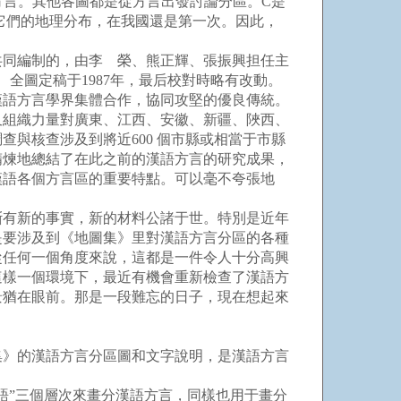
論方言。其他各圖都是從方言出發討論分區。C是
它們的地理分布，在我國還是第一次。因此，
同編制的，由李 榮、熊正輝、張振興担任主
 全圖定稿于1987年，最后校對時略有改動。
漢語方言學界集體合作，協同攻堅的優良傳統。
又組織力量對廣東、江西、安徽、新疆、陜西、
與核查涉及到將近600 個市縣或相當于市縣
精煉地總結了在此之前的漢語方言的研究成果，
漢語各個方言區的重要特點。可以毫不夸張地
有新的事實，新的材料公諸于世。特別是近年
是要涉及到《地圖集》里對漢語方言分區的各種
。從任何一個角度來說，這都是一件令人十分高興
這樣一個環境下，最近有機會重新檢查了漢語方
景猶在眼前。那是一段難忘的日子，現在想起來
》的漢語方言分區圖和文字說明，是漢語方言
”三個層次來畫分漢語方言，同樣也用于畫分