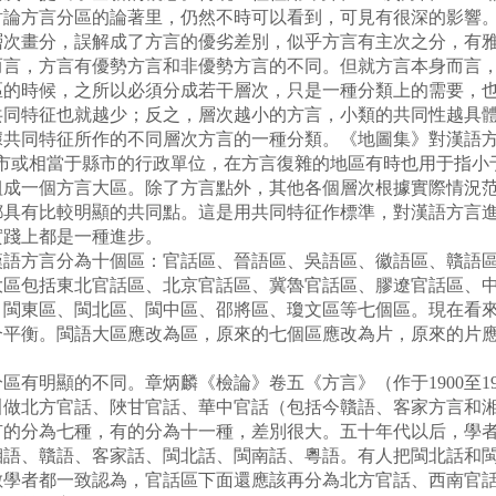
討論方言分區的論著里，仍然不時可以看到，可見有很深的影響
層次畫分，誤解成了方言的優劣差別，似乎方言有主次之分，有
而言，方言有優勢方言和非優勢方言的不同。但就方言本身而言
區的時候，之所以必須分成若干層次，只是一種分類上的需要，
共同特征也就越少；反之，層次越小的方言，小類的共同性越具
據共同特征所作的不同層次方言的一種分類。《地圖集》對漢語方
縣市或相當于縣市的行政單位，在方言復雜的地區有時也用于指小
組成一個方言大區。除了方言點外，其他各個層次根據實際情況
都具有比較明顯的共同點。這是用共同特征作標準，對漢語方言
實踐上都是一種進步。
方言分為十個區：官話區、晉語區、吳語區、徽語區、贛語區
大區包括東北官話區、北京官話區、冀魯官話區、膠遼官話區、
、閩東區、閩北區、閩中區、邵將區、瓊文區等七個區。現在看
合平衡。閩語大區應改為區，原來的七個區應改為片，原來的片
明顯的不同。章炳麟《檢論》卷五《方言》（作于1900至19
叫做北方官話、陜甘官話、華中官話（包括今贛語、客家方言和
有的分為七種，有的分為十一種，差別很大。五十年代以后，學
湘語、贛語、客家話、閩北話、閩南話、粵語。有人把閩北話和
數學者都一致認為，官話區下面還應該再分為北方官話、西南官