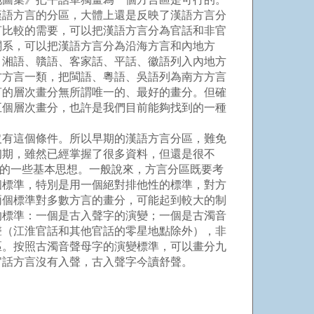
語方言的分區，大體上還是反映了漢語方言分
言比較的需要，可以把漢語方言分為官話和非官
關系，可以把漢語方言分為沿海方言和內地方
、湘語、贛語、客家話、平話、徽語列入內地方
方方言一類，把閩語、粵語、吳語列為南方方言
言的層次畫分無所謂唯一的、最好的畫分。但確
五個層次畫分，也許是我們目前能夠找到的一種
有這個條件。所以早期的漢語方言分區，難免
初期，雖然已經掌握了很多資料，但還是很不
題的一些基本思想。一般說來，方言分區既要考
個標準，特別是用一個絕對排他性的標準，對方
兩個標準對多數方言的畫分，可能起到較大的制
的標準：一個是古入聲字的演變；一個是古濁音
聲（江淮官話和其他官話的零星地點除外），非
區。按照古濁音聲母字的演變標準，可以畫分九
官話方言沒有入聲，古入聲字今讀舒聲。