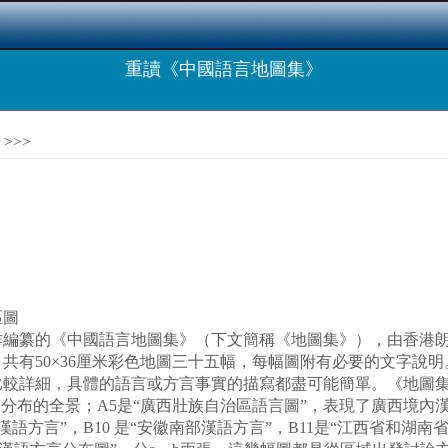
重讀《中國語言地圖集》
>>>
區圖
的《中國語言地圖集》（下文簡稱《地圖集》），由香港朗文（遠
共有50×36厘米彩色地圖三十五幅，每幅圖附有必要的文字說
較詳細，具體的語言或方言事實的描寫都盡可能簡單。《地圖集
言分布的全景；A5是“廣西壯族自治區語言圖”，表現了廣西境
語方言”，B10 是“安徽南部漢語方言”，B11是“江西省和湖南