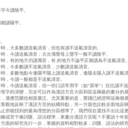
。
字今讀陰平。
。
都讀陽平。
母。
時，大多數讀送氣清音，但也有讀不送氣清音的。
時，今讀送氣清音；古次濁聲母上聲字一般不讀陰平。
，有的地方仍讀濁音，有 的地方不論平仄都讀為不送氣清音
時，今多數讀不送氣清音，少數讀送氣清音。
時，多數地點今逢陽平陽上讀送氣清音，逢陽去陽入讀不送氣
時，今讀一般都是不送氣清音。
，今讀送氣清音，但一些口語常用字（如“渠笨”）往往讀不送
字的演變，完全可以作為漢語方言大區和區這兩級的畫分的基
性，適應范圍也相當廣泛。尤其重要的是，實踐已經證明這兩個
較客觀地反映了漢語方言的結構特點，另一方面也比較全面地反
為止所能找到的最為理想的分區標準了。我們現在還找不出比這
或苦干條詞匯、語法標準，來畫分漢語方言呢？不要說十年前
音方面的研究先行一步，掌握的資料相對較多；詞匯、語法的研