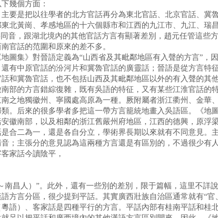
以下幾個方面：
要是把以往學者的北方官話再分為東北官話、北京官話、冀魯
鄂東北黃崗、孝感地區的十六個縣市和江西的九江市、九江、瑞
字同音，跟湖北境內的其他官話方言有顯著差別，趙元任管這些方
西南官話的范圍和原來的差不多。
圖集》對晉語定義為“山西省及其毗鄰地區有入聲的方言”，因
，還有中原官話的汾河片和冀魯官話的廣靈話；晉語是從方言特
官話和冀魯官話，也不包括山西及其毗鄰地區以外的有入聲的其
部的方言錯綜復雜，既有吳語的特征，又有某些江淮官話的特
南之地獨徽州、寧國處高原為一種。厥附屬者浙江衢州、金華、嚴
歸類。后來的很多學者多把這一帶方言籠統地畫入吳語區。《地
括安徽南部，以及相鄰的浙江舊嚴州府地區，江西的德興，原浮
合二為一，還是各自分立，學術界長期以來就有不同意見。主
清音；主張分的意見認為這兩種方言還是有區別的，不過很少有
字客家話今讀陰平，
～南昌人）”。此外，還有一些別的差別，限于篇幅，這里不詳
方言分區，很少提到平話。其實廣西壯族自治區通常就有“官、
（粵語）、客家話是四種平行的方言。平話內部有桂南平話和桂
點就足以把平話和廣西境內的其他漢語方言區別開來。因此，《