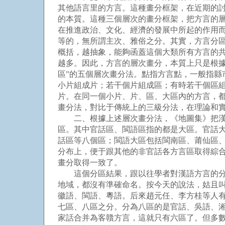
其他語言里的方言。這種畫分框架，在近期的
的本質。這種三個層次的畫分框架，把方言的
在推進政治、文化、經濟的發展中所起的作用
等的，無所謂主次、雅俗之分。其實，方言分
概括，越抽象，能夠函蓋這個大類所有方言的
越多。因此，方言的層次畫分，本質上只是根
區”的五個層次畫分法。點指方言點，一般指
小片組成片；若干個片組成區；有時若干個區
片。在同一個小片、片、區、大區內的方言，
畫分法，對比于傳統上的三級分法，在理論和
二、根據上述層次畫分法，《地圖集》把漢語
區。其中官話區、閩語區指的都是大區。官話
話區等八個區；閩語大區包括閩南區、莆仙區
分布上，便于跟其他的非官話各方言區取得綜
畫分取得一致了。
這個分區結果，跟以往學者對漢語方言的分區有
地域，都沒有準確命名。按今天的說法，姑且
徽語、閩語、粵語。后來趙元任、李方桂等人
七區、八區之分。分為八區的是官話、吳語、
家話合并為客贛方言，這就只有六區了。但多