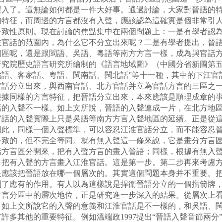
深入了。這無論如何都是一件大好事。通過討論，大家對晉語的
的特征，而周邊的方言都沒有入聲，應該認為這確實是個非常引
一致性原則。現在討論的焦點集中在兩個問題上：一是有學者認
在官話的范圍內，為什么它不分立出來呢？二是有學者提出，晉
區呢，還是跟閩語、吳語、粵語等南方方言一樣，成為與官話方
究院歷史語言研究所繪制的《語言地域圖》（中國分省新圖第五
贛語、客家話、粵語、閩南話、閩北話”等十一種，其中的下江官
官話分立出來，與西南官話、北方官話并立為官話方言的三區之
根據同樣的方言特征，把晉語分立出來，本來應該是順理成章的
話的入聲不一樣。如上文所說，晉語的入聲連成一片，在北方地
官話的入聲實際上只是吳語等南方方言入聲地區的延續。正是從
因此，同樣一個入聲標準，可以容忍江淮官話分立，而不能容忍
一致的，但不完全等同。就有無入聲這一條來說，它是畫分方言
話方言區分開來，把有入聲方言的畫入晉語；同樣，根據有無入
，把有入聲的方言畫入江淮官話。這是第一步。第二步再來考慮
該把晉語放在哪一個層次的。其實這個問題本身并不重要。把
到了應有的作用。有人以為這樣說是捍衛晉語分立的一個擋箭牌
方言分區中的層次地位，正是研究進一步深入的結果。從層次上
，如上文所說它的入聲的意義和江淮官話是不一樣的，和吳語、
許多其他的重要特征。例如溫端政1997提出“晉語入聲音節兩分