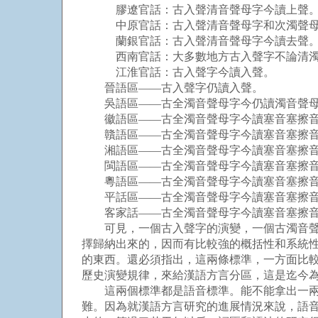
膠遼官話：古入聲清音聲母字今讀上聲
中原官話：古入聲清音聲母字和次濁聲母
蘭銀官話：古入聲清音聲母字今讀去聲
西南官話：大多數地方古入聲字不論清濁
江淮官話：古入聲字今讀入聲。
晉語區——古入聲字仍讀入聲。
吳語區——古全濁音聲母字今仍讀濁音聲
徽語區——古全濁音聲母字今讀塞音塞擦音
贛語區——古全濁音聲母字今讀塞音塞擦音
湘語區——古全濁音聲母字今讀塞音塞擦音時
閩語區——古全濁音聲母字今讀塞音塞擦音
粵語區——古全濁音聲母字今讀塞音塞擦音
平話區——古全濁音聲母字今讀塞音塞擦音
客家話——古全濁音聲母字今讀塞音塞擦音時
可見，一個古入聲字的演變，一個古濁音聲母
擇歸納出來的，因而有比較強的概括性和系統
的東西。還必須指出，這兩條標準，一方面比
歷史演變規律，來給漢語方言分區，這是迄今
這兩個標準都是語音標準。能不能拿出一兩條
難。因為就漢語方言研究的進展情況來說，語