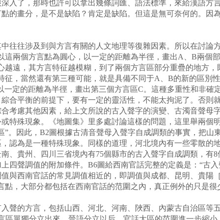
很深入了，那時也許可以拿出幾條詞匯、語法標準，來給漢語方
言點的畫分，是不是缺陷？肯定是缺陷。但這是無可奈何的。因
往往涉及到與方言有關的人文地理等復雜因素。所以在討論方
以這兩個方言點為圓心，以一定的距離為半徑，畫出A、B兩個
心越遠，其方言特征越模糊，到了兩個方言區部分重疊的地方，
特征，當然還有第三種可能，就是具備不同于A、B的新的區別
以一定的距離為半徑，畫出第三個方言區C。這種多重性和非確定
，綜合平衡的前提下，要有一定的靈活性，不能太拘泥了。否則
考慮其他因素，給上文所說的古入聲字的演變、古濁音聲母字
外或特殊現象。《地圖集》里多處討論這樣的問題，這里舉兩個
區”。因此，B2圖根據古清音聲母入聲字自成調類的事實，把山
區，認為是一種特殊現象。同樣的道理，河北境內有一些零散的
南、貴州、四川三省境內有75個縣市的古入聲字自成調類，有8
加上四聲調值的附加條件。B6圖給西南官話完整的定義是：“古
調值與西南官話的常見調值相近的，即調值與成都、昆明、貴陽［
方言點，大部分都包括在西南官話的范圍之內，真正例外的只是很
的方言，包括山西、河北、河南、陜西、內蒙古自治區等五省區
方言區單獨分立出來。晉語分立以后，官話大區的范圍進一步縮