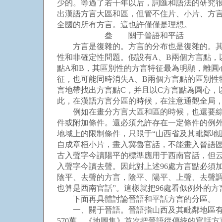
少的。等過了若干年以后，詞匯和語法的研究
出漢語方言大區和區，但管不住片、小片、方
全國的所有方言。這也許僅僅是理想。
叁 關于晉語和平話
方言是復雜的。方言的分布也是復雜的。其中
性和非確定性問題。假設有A、B兩個方言點，
點A和B，其區別性的方言特征最為明顯，離圓
征，也可能同時消失A、B兩個方言點的區別性
言地帶找出方言點C，并且以C方言點為圓心，
此，在漢語方言分區的時候，在注意通觀全局
例如在畫分方言大區和區的時候，也還要綜合
件或附加條件。還必須允許存在一定條件的例
地域上的限制條件，只限于“山西省及其毗鄰地
自成章桓小片，畫入冀魯官話，不能畫入晉語
古入聲字今讀陽平的標準應用于西南官話，但云
入聲字今讀去聲。因此對上述96處方言點必須
陰平、去聲的方言，陰平、陽平、上聲、去聲
也算是西南官話”。這樣就把96處看似例外的
下面再具體討論晉語和平話方言的分區。
一、關于晉語。晉語指山西及其毗鄰地區有入聲
570萬。《地圖集》首次把晉語從傳統的官話