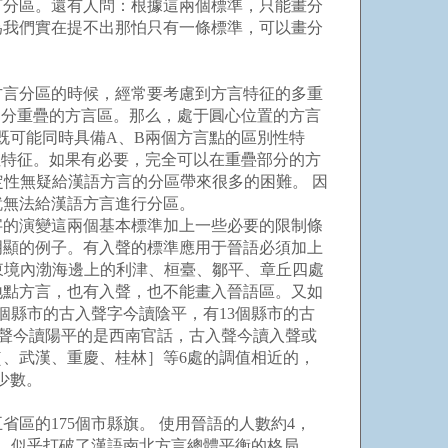
言分區。還有人問：根據這兩個標準，只能畫分
為我們實在提不出那怕只有一條標準，可以畫分
言分區的時候，經常要考慮到方言特征的多重
部分重疊的方言區。那么，處于圓心位置的方言
既可能同時具備A、B兩個方言點的區別性特
性特征。如果有必要，完全可以在重疊部分的方
性無疑給漢語方言的分區帶來很多的困難。 因
就無法給漢語方言進行分區。
的演變這兩個基本標準加上一些必要的限制條
明顯的例子。有入聲的標準應用于晉語必須加上
東境內渤海邊上的利津、桓臺、鄒平、章丘四處
地點方言，也有入聲，也不能畫入晉語區。又如
個縣市的古入聲字今讀陰平，有13個縣市的古
入聲今讀陽平的是西南官話，古入聲今讀入聲或
、武漢、重慶、桂林］等6處的調值相近的，
少數。
的175個市縣旗。 使用晉語的人數約4，
小，似乎打破了漢語南北方言總體平衡的格局，