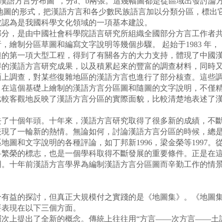
“海外漢語方言分布圖”，分a、b兩張。這幾幅圖都是從區域出發討
地圖的形式，把漢語方言和各少數民族語言加以分類分區，標出
被認為是我國科學文化領域的一項基本建設。
，是由中國社會科學院語言研究所組織全國部分方言工作者共
繪制分區草圖和編寫文字說明等幾個步驟。 起始于1983 年，
承担的第一項大型工程，得到了有關各方的大力支持，體現了中國
得的漢語方言研究成果，以及積累起來的豐富的調查材料，同時
上調查，對某些復雜地區的漢語方言也進行了部分核查。這些調查
，在這個基礎上繪制的漢語方言分區圖和隨圖的文字說明，不僅
比較客觀地反映了漢語方言分區的實際面貌，比較清楚地表述了
十個年頭。十年來，漢語方言研究取得了很多新的成績，不斷
表現了一輪新的熱情。無論如何，討論漢語方言分區的時候，總
圖和文字說明的各種評論，如丁邦新1996，梁金榮等1997
科繁榮的標志，也是一個學科取得不斷發展的重要條件。正是在
明。十年前漢語方言學界為編制漢語方言分區圖而辛勤工作的情
益的探討，但真正大規模付之實踐的是《地圖集》。《地圖集
要表現在以下三個方面。
上提出了全新的概念。傳統上往往用“方言——次方言——土語