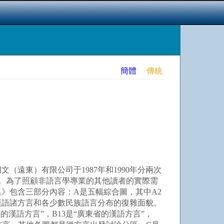
簡體
傳統
東）有限公司于1987年和1990年分兩次
明。為了照顧非語言學專業的其他讀者的實際需
》包含三部分內容：A是五幅綜合圖，其中A2
內漢語諸方言和各少數民族語言分布的復雜面貌。
省的漢語方言”，B13是“廣東省的漢語方言”，