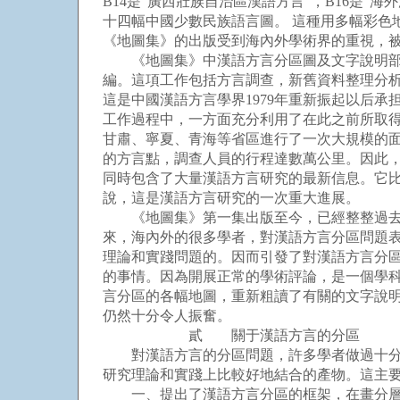
B14是“廣西壯族自治區漢語方言”，B16是
十四幅中國少數民族語言圖。 這種用多幅彩色
《地圖集》的出版受到海內外學術界的重視，
《地圖集》中漢語方言分區圖及文字說明部分
編。這項工作包括方言調查，新舊資料整理分析，
這是中國漢語方言學界1979年重新振起以后
工作過程中，一方面充分利用了在此之前所取
甘肅、寧夏、青海等省區進行了一次大規模的面
的方言點，調查人員的行程達數萬公里。因此
同時包含了大量漢語方言研究的最新信息。它
說，這是漢語方言研究的一次重大進展。
《地圖集》第一集出版至今，已經整整過去了
來，海內外的很多學者，對漢語方言分區問題
理論和實踐問題的。因而引發了對漢語方言分區地
的事情。因為開展正常的學術評論，是一個學
言分區的各幅地圖，重新粗讀了有關的文字說
仍然十分令人振奮。
貳 關于漢語方言的分區
對漢語方言的分區問題，許多學者做過十分有
研究理論和實踐上比較好地結合的產物。這主
一、提出了漢語方言分區的框架，在畫分層次