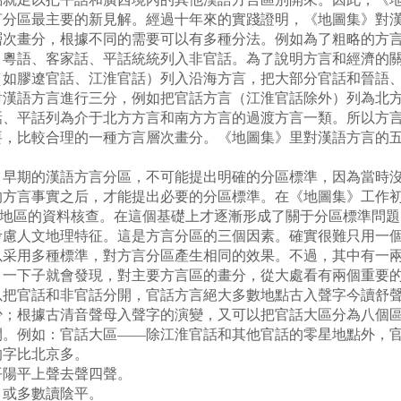
區最主要的新見解。經過十年來的實踐證明，《地圖集》對漢
層次畫分，根據不同的需要可以有多種分法。例如為了粗略的方
、粵語、客家話、平話統統列入非官話。為了說明方言和經濟的
（如膠遼官話、江淮官話）列入沿海方言，把大部分官話和晉語
對漢語方言進行三分，例如把官話方言（江淮官話除外）列為北
話、平話列為介于北方方言和南方方言的過渡方言一類。所以方
要，比較合理的一種方言層次畫分。《地圖集》里對漢語方言的
期的漢語方言分區，不可能提出明確的分區標準，因為當時沒
的方言事實之后，才能提出必要的分區標準。在《地圖集》工作
若干地區的資料核查。在這個基礎上才逐漸形成了關于分區標準問
考慮人文地理特征。這是方言分區的三個因素。確實很難只用一
以采用多種標準，對方言分區產生相同的效果。不過，其中有一
，一下子就會發現，對主要方言區的畫分，從大處看有兩個重要
以把官話和非官話分開，官話方言絕大多數地點古入聲字今讀舒
少；根據古清音聲母入聲字的演變，又可以把官話大區分為八個
開。例如：官話大區——除江淮官話和其他官話的零星地點外，
字比北京多。
陽平上聲去聲四聲。
或多數讀陰平。