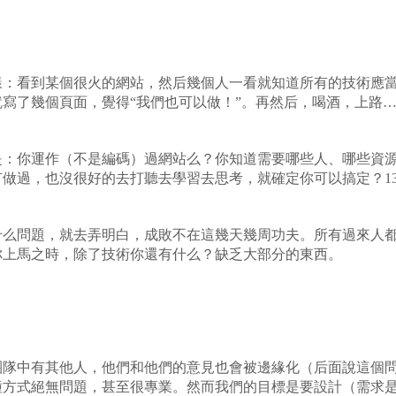
看到某個很火的網站，然后幾個人一看就知道所有的技術應當如
寫了幾個頁面，覺得“我們也可以做！”。再然后，喝酒，上路
你運作（不是編碼）過網站么？你知道需要哪些人、哪些資源
做過，也沒很好的去打聽去學習去思考，就確定你可以搞定？1
問題，就去弄明白，成敗不在這幾天幾周功夫。所有過來人都
你上馬之時，除了技術你還有什么？缺乏大部分的東西。
中有其他人，他們和他們的意見也會被邊緣化（后面說這個問
種方式絕無問題，甚至很專業。然而我們的目標是要設計（需求