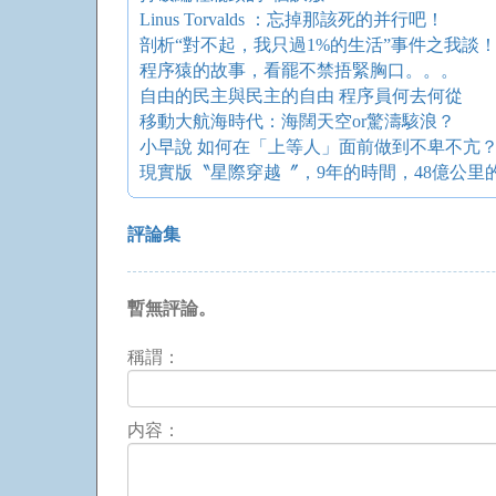
Linus Torvalds ：忘掉那該死的并行吧！
剖析“對不起，我只過1%的生活”事件之我談
程序猿的故事，看罷不禁捂緊胸口。。。
自由的民主與民主的自由 程序員何去何從
移動大航海時代：海闊天空or驚濤駭浪？
小早說 如何在「上等人」面前做到不卑不亢
現實版〝星際穿越〞，9年的時間，48億公里
評論集
暫無評論。
稱謂：
内容：