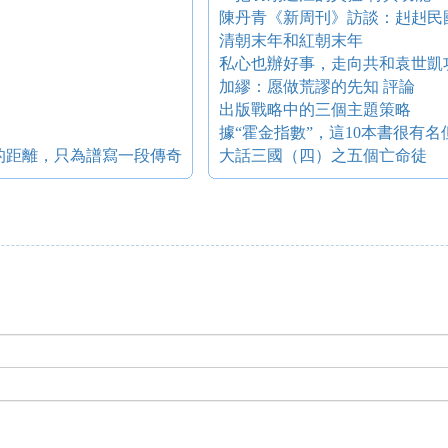
陳丹青《新周刊》訪談：赳赳民
！
清朝末年和紅朝末年
私心也辦好事，走向共和袁世凱
加繆：愿做荒謬的先知 評論
出版戰略中的三個主題策略
？
據“霍金指數”，這10本書很有
的距離，只為譜寫一段傳奇
大話三國（四）之五個亡命徒