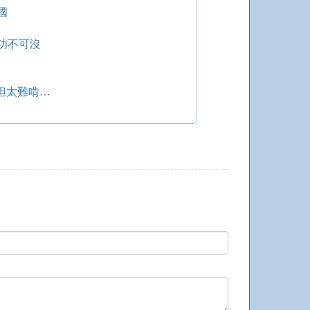
國
功不可沒
名但太難啃…