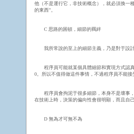
他（不是運行它，非技術概念），就必須換一
的東西”。
C 思路的困頓，細節的羈絆
我所常說的至上的細節主義，乃是對于設計的
程序員可能就某個具體細節和實現方式認真地
0。所以不值得做這件事情，不過程序員不能接
程序員會拘泥于很多細節，本身不是壞事，但
在技術上時，決策的偏向性會很明顯，而且自
D 無為才可無不為