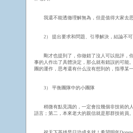
我還不能透徹理解無為，但是值得大家去思
2） 提出要求和問題、引導解決，結論不可
剛才也提到了，你做錯了沒人可以批評，你說
事的人作出了具體決定，那么就有錯誤的可能
團的運作，思考還有什么沒有想到的，指導某
3） 平衡團隊中的小團隊
稍微有點見識的，一定會拉幾個非技術的人入
語言；第二，本來老大的親信就是那群技術員
祝天下英雄早日功成名就！希望明年Donew