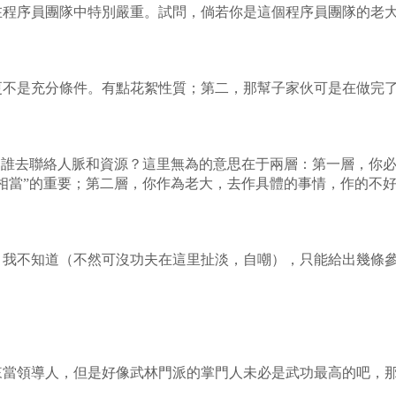
序員團隊中特別嚴重。試問，倘若你是這個程序員團隊的老大，
是充分條件。有點花絮性質；第二，那幫子家伙可是在做完了老
？誰去聯絡人脈和資源？這里無為的意思在于兩層：第一層，你
相當”的重要；第二層，你作為老大，去作具體的事情，作的不
不知道（不然可沒功夫在這里扯淡，自嘲），只能給出幾條參
領導人，但是好像武林門派的掌門人未必是武功最高的吧，那