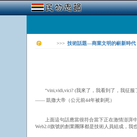
>>>
技術話題—商業文明的嶄新時代
“vini,vidi,vici? (我來了，我看到了，我征服了
—— 凱撒大帝（公元前44年被刺死）
上面這句話應當很符合當下正在激情澎湃中的
Web2.0旗號的創業團隊都是技術人員組成