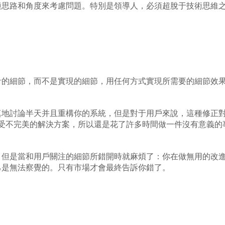
種思路和角度來考慮問題。特別是領導人，必須超脫于技術思維之
細節，而不是實現的細節，用任何方式實現所需要的細節效果
討論半天并且重構你的系統，但是對于用戶來說，這種修正對
受不完美的解決方案，所以還是花了許多時間做一件沒有意義的
是當和用戶關注的細節所錯開時就麻煩了：你在做無用的改進
己是無法察覺的。只有市場才會最終告訴你錯了。