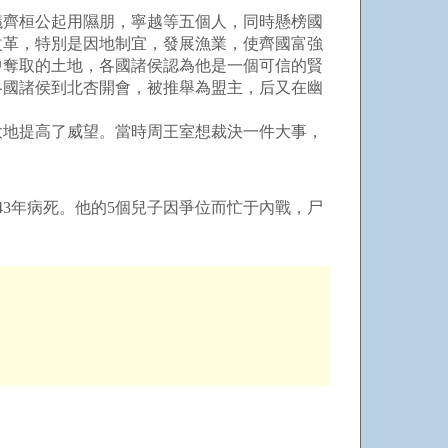
齊桓公起用隰朋，寧越等五個人，同時懸榜國
改革，特別是因地制宜，發展漁業，使齊國富強
中奪取的土地，各國諸侯認為他是一個可信的賢
各國諸侯到北杏開會，被推舉為盟主，后又在幽
大地提高了威望。當時周王室想裁決一件大事，
3年病死。他的5個兒子因爭位而忙于內戰，尸