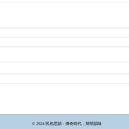
© 2024 民初思韻 - 傳奇時代，簡明韻味