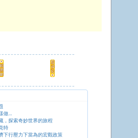
題
...
藏，探索奇妙世界的旅程
克特
濟下行壓力下當為的宏觀政策