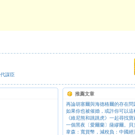
一代謀臣
推薦文章
再論胡塞爾與海德格爾的存在問
如果你也被催婚，或許你可以這樣做
《維尼熊和跳跳虎》一起尋找寶
一個黑夜〔愛爾蘭〕薩繆爾。貝
韋森：寬貨幣，減稅負：中國經