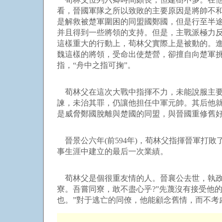
看，晉國軍隊之所以致敗的主要原因是將帥不
是解救被楚軍圍困的同盟國鄭國，但是行至半
并且得到一些將領的支持。但是，主戰派極力
這樣重大的行動上，荀林父實際上是被動的。
魏這樣的將領，受命出使楚營，卻擅自向楚軍
指，“舟中之指可掬”。
荀林父在這次大戰中指揮不力，未能說服主要
諫，未治其罪，仍讓他担任中軍元帥。其后他
是威脅鄭國脫離與楚國的同盟，與晉國重修舊
晉景公六年(前594年)，荀林父指揮晉軍打
事生涯中建立的最后一次業績。
荀林父是個很重友情的人。晉襄公去世，執政
寮。吾嘗同寮，敢不盡心乎?”先蔑沒有接受他
也。”對于逃亡的同僚，他能顧念舊情，而不考