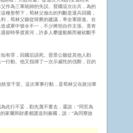
林父作為三軍統帥的失誤。晉國這次出兵，為的
在這種形勢下，荀林父做出的判斷是退兵回國，
失利，荀林父聽從韓厥的建議，率全軍跟進。在
果造成軍中號令不一，不少將領自作主張。竟有
兵退卻時爭渡黃河，許多人攀援船舷而被砍斷手
知有罪，回國后請死。晉景公聽從其他人勸
統一行動。他又指揮了一次示威性的伐鄭，目的
他狄室千室。這次軍事行動，是荀林父在政治軍
為此行不妥，勸先蔑不要去，還說：“同官為
的家屬和財產都護送到秦國，說：“為同寮故