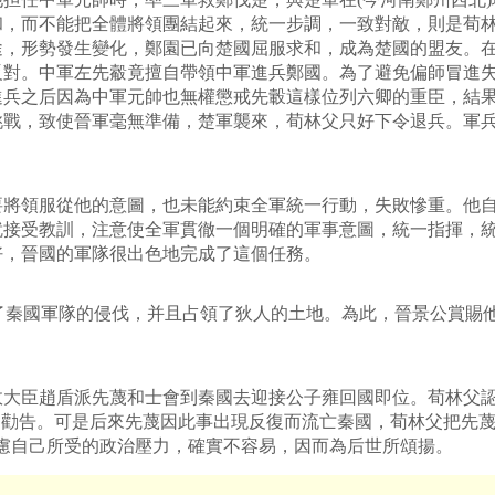
和，而不能把全體將領團結起來，統一步調，一致對敵，則是荀
途，形勢發生變化，鄭園已向楚國屈服求和，成為楚國的盟友。
反對。中軍左先觳竟擅自帶領中軍進兵鄭國。為了避免偏師冒進
進兵之后因為中軍元帥也無權懲戒先轂這樣位列六卿的重臣，結
挑戰，致使晉軍毫無準備，楚軍襲來，荀林父只好下令退兵。軍
將領服從他的意圖，也未能約束全軍統一行動，失敗慘重。他自
就接受教訓，注意使全軍貫徹一個明確的軍事意圖，統一指揮，
好，晉國的軍隊很出色地完成了這個任務。
敗了秦國軍隊的侵伐，并且占領了狄人的土地。為此，晉景公賞賜
大臣趙盾派先蔑和士會到秦國去迎接公子雍回國即位。荀林父認
的勸告。可是后來先蔑因此事出現反復而流亡秦國，荀林父把先蔑
慮自己所受的政治壓力，確實不容易，因而為后世所頌揚。