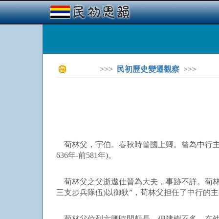
>>>
民初歷史變遷觀察
>>>
荀林父，宇伯。春秋時晉國上卿。曾為中行主
636年-前581年)。
荀林父之父逝遨仕晉為大夫，事跡不詳。荀林父
三支步兵隊伍)以御狄”，荀林父担任了中行的
荀林父位列六卿時間頗長，但建樹不多。在他