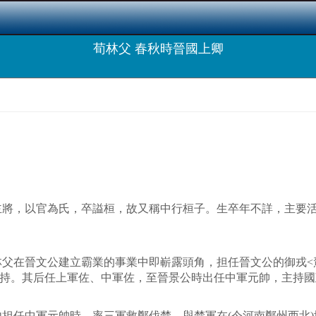
荀林父 春秋時晉國上卿
將，以官為氏，卒謚桓，故又稱中行桓子。生卒年不詳，主要活
在晉文公建立霸業的事業中即嶄露頭角，担任晉文公的御戎<駕
主持。其后任上軍佐、中軍佐，至晉景公時出任中軍元帥，主持國
担任中軍元帥時，率三軍救鄭伐楚，與楚軍在(今河南鄭州西北)