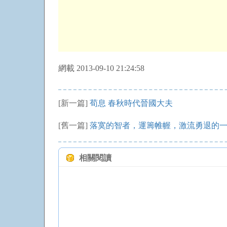
網載 2013-09-10 21:24:58
[新一篇]
荀息 春秋時代晉國大夫
[舊一篇]
落寞的智者，運籌帷幄，激流勇退的
相關閱讀