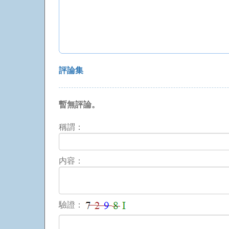
評論集
暫無評論。
稱謂：
内容：
驗證：