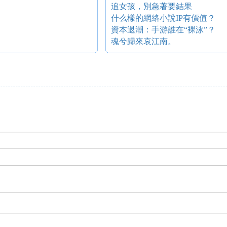
追女孩，別急著要結果
什么樣的網絡小說IP有價值？
資本退潮：手游誰在“裸泳”？
魂兮歸來哀江南。