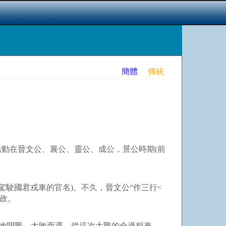
簡體
傳統
動在晉文公、襄公、靈公、成公，景公時期(前
駛國君戎車的官名)。不久，晉文公“作三行<
政。
地開戰，大敗而還。從這次大戰的全過程來