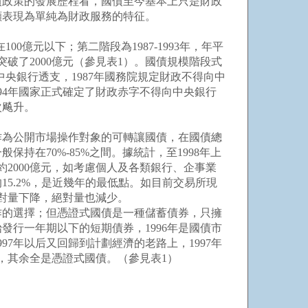
國債政策的發展歷程看，國債至今基本上只是財政
顯表現為單純為財政服務的特征。
0億元以下；第二階段為1987-1993年，年平
年則突破了2000億元（參見表1）。國債規模階段式
中央銀行透支，1987年國務院規定財政不得向中
994年國家正式確定了財政赤字不得向中央銀行
次飚升。
作為公開市場操作對象的可轉讓國債，在國債總
在70%-85%之間。據統計，至1998年上
約2000億元，如考慮個人及各類銀行、企事業
15.2%，是近幾年的最低點。如目前交易所現
對量下降，絕對量也減少。
的選擇；但憑證式國債是一種儲蓄債券，只擁
發行一年期以下的短期債券，1996年是國債市
7年以后又回歸到計劃經濟的老路上，1997年
債外，其余全是憑證式國債。（參見表1）