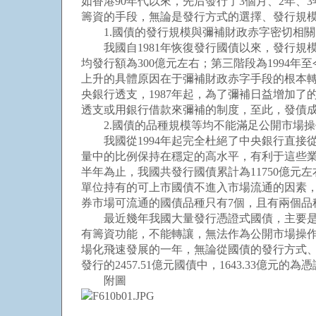
如香港90年代以來，先后發行了3個月、2年
籌資的手段，無論是發行方式的選擇、發行規
1.國債的發行規模與彌補財政赤字密切相關
我國自1981年恢復發行國債以來，發行規模大致經
均發行額為300億元左右；第三階段為1994年至今
上升的具體原因在于彌補財政赤字手段的根本轉變
央銀行透支，1987年起，為了彌補日益增加了
透支或用銀行借款來彌補的制度，至此，發債
2.國債的品種規模等均不能滿足公開市場操
我國從1994年起完全杜絕了中央銀行直接
量中的比例保持在穩定的高水平，有利于這些業務
半年為止，我國共發行國債累計為11750億元
單位持有的可上市國債不進入市場流通的因素，實
券市場可流通的國債品種只有7個，且有兩個
最近幾年我國大量發行憑證式國債，主要是因
有籌資功能，不能轉讓，無法作為公開市場操作的
場化飛速發展的一年，無論從國債的發行方式、品
發行的2457.51億元國債中，1643.33億
附圖