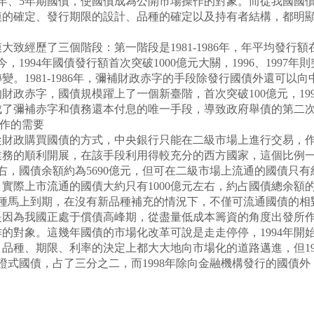
、3年、5年期國債，使國債成為公開市場操作的對象。而從我國
模的確定、發行期限的設計、品種的確定以及持有者結構，都明
歷了三個階段：第一階段是1981-1986年，年平均發行額在10
，1994年國債發行額首次突破1000億元大關，1996、1997
。1981-1986年，彌補財政赤字的手段除發行國債外還可以向
的財政赤字，國債規模躍上了一個新臺階，首次突破100億元，1
成了彌補赤字和債務還本付息的唯一手段，導致政府舉債的第二
作的需要
從財政購買國債的方式，中央銀行只能在二級市場上進行交易，
的順利開展，在該手段利用得較充分的西方國家，這個比例一般保持
左右，國債余額約為5690億元，但可在二級市場上流通的國債只有
際上市流通的國債大約只有1000億元左右，約占國債總余額的
品種馬上到期，在沒有新品種補充的情況下，不僅可流通國債的相
為我國正處于償債高峰期，從盡量低成本籌資的角度出發所作
對象。這幾年國債的市場化改革可說是走走停停，1994年開始
種、期限、利率的決定上都大大地向市場化的道路邁進，但199
元的為憑證式國債，占了三分之二，而1998年除向金融機構發行的國