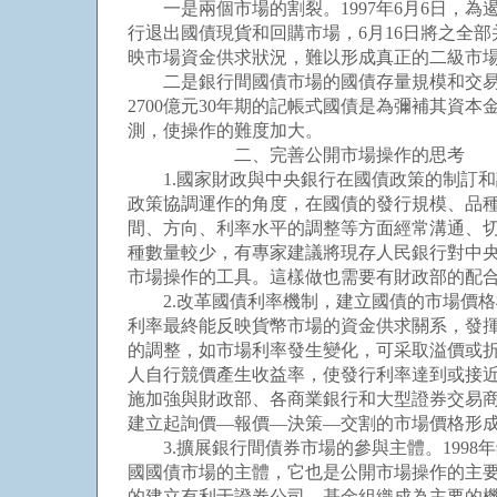
一是兩個市場的割裂。1997年6月6日，為
行退出國債現貨和回購市場，6月16日將之全
映市場資金供求狀況，難以形成真正的二級市
二是銀行間國債市場的國債存量規模和交易規
2700億元30年期的記帳式國債是為彌補其
測，使操作的難度加大。
二、完善公開市場操作的思考
1.國家財政與中央銀行在國債政策的制訂和
政策協調運作的角度，在國債的發行規模、品
間、方向、利率水平的調整等方面經常溝通、
種數量較少，有專家建議將現存人民銀行對中
市場操作的工具。這樣做也需要有財政部的配
2.改革國債利率機制，建立國債的市場價格
利率最終能反映貨幣市場的資金供求關系，發
的調整，如市場利率發生變化，可采取溢價或
人自行競價產生收益率，使發行利率達到或接
施加強與財政部、各商業銀行和大型證券交易
建立起詢價—報價—決策—交割的市場價格形
3.擴展銀行間債券市場的參與主體。1998
國國債市場的主體，它也是公開市場操作的主要
的建立有利于證券公司、基金組織成為主要的