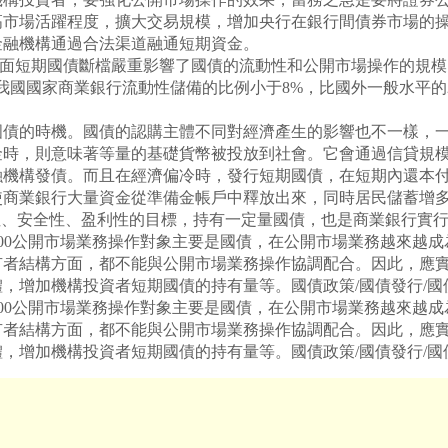
高市場活躍程度，擴大交易規模，增加央行在銀行間債券市場的
金融機構通過合法渠道融通短期資金。
面短期國債斷檔嚴重影響了國債的流動性和公開市場操作的規模
國國家商業銀行流動性儲備的比例小于8%，比國外一般水平的2
的時機。國債的認購主體不同對經濟產生的影響也不一樣，一
金時，則意味著等量的基礎貨幣被投放到社會。它會通過信貸規
融機構發債。而且在經濟偏冷時，發行短期國債，在短期內還本
使商業銀行大量資金從準備金帳戶中釋放出來，同時居民儲蓄增
性、安全性、盈利性的目標，持有一定量國債，也是商業銀行實
02000公開市場業務操作對象主要是國債，在公開市場業務越來
有者結構方面，都不能與公開市場業務操作協調配合。因此，應
增加機構投資者短期國債的持有量等。國債政策/國債發行/國債結
02000公開市場業務操作對象主要是國債，在公開市場業務越來
有者結構方面，都不能與公開市場業務操作協調配合。因此，應
增加機構投資者短期國債的持有量等。國債政策/國債發行/國債