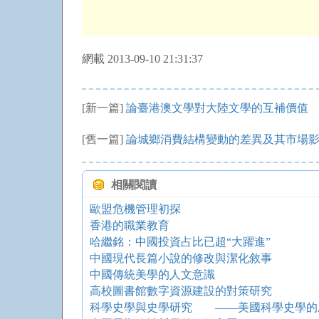
網載 2013-09-10 21:31:37
[新一篇]
論臺港澳文學對大陸文學的互補價值
[舊一篇]
論城鄉消費結構變動的差異及其市場
相關閱讀
歐盟危機管理初探
香港的職業教育
哈繼銘：中國投資占比已超“大躍進”
中國現代長篇小說的修改與潔化敘事
中國傳統美學的人文意識
高校圖書館數字資源建設的對策研究
科學史學與史學研究 ——美國科學史學的