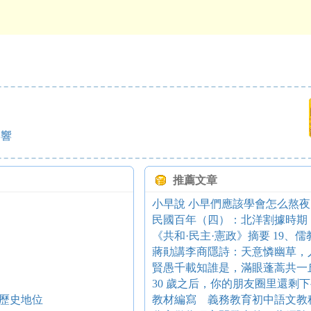
影響
推薦文章
小早說 小早們應該學會怎么熬夜
民國百年（四）：北洋割據時期（
《共和·民主·憲政》摘要 19、
蔣勛講李商隱詩：天意憐幽草，
賢愚千載知誰是，滿眼蓬蒿共一
30 歲之后，你的朋友圈里還剩
歷史地位
教材編寫 義務教育初中語文教