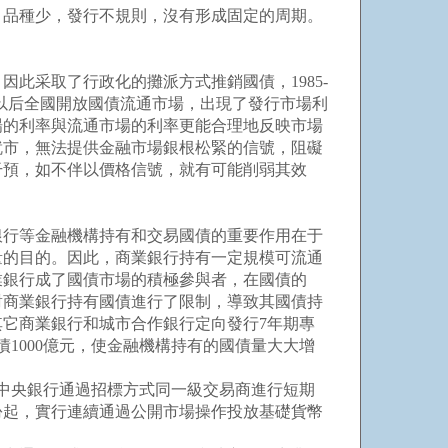
品種少，發行不規則，沒有形成固定的周期。
此采取了行政化的攤派方式推銷國債，1985-
1年以后全國開放國債流通市場，出現了發行市場利
場的利率與流通市場的利率更能合理地反映市場
就市，無法提供金融市場銀根松緊的信號，阻礙
干預，如不伴以價格信號，就有可能削弱其效
行等金融機構持有和交易國債的重要作用在于
量的目的。因此，商業銀行持有一定規模可流通
業銀行成了國債市場的積極參與者，在國債的
門對商業銀行持有國債進行了限制，導致其國債持
其它商業銀行和城市合作銀行定向發行7年期專
債1000億元，使金融機構持有的國債量大大增
中央銀行通過招標方式同一級交易商進行短期
月份起，實行連續通過公開市場操作投放基礎貨幣