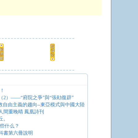
！
2）——“府院之爭”與“張勛復辟”
儒教自由主義的趨向--東亞模式與中國大陸
人間重晚晴 鳳凰詩刊
丘。
下些什么？
科書第六冊說明