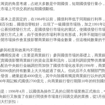
資的角度考慮，占絕大多數是中期國債，短期國債發行量小，
二級市場上可供交易的短期國債斷檔。
本上是固定的，在1984年以前，國債利率低于同期銀行利率，因
-2個百分點，國債信譽較好，出現了一級國債市場熱，加之199
6年公募招標發行方式，是國債發行市場化的嘗試，使國債發行市
政化發行方式上來，由于債券的市場利率沒有形成，利率不能隨行
公開市場操作會直接影響商業銀行準備金數量，但這種純數量的
參與程度和效果均不理想
構投資者（主要是商業銀行）參與國債市場的基礎上，商業銀
買賣國債影響商業銀行的資金流量和流向，以達到調節貨幣供應
配合中央銀行金融調控而加快了國債市場化改革的1996年，商
債和896債的持有數量上大大地超過了個人。但此后不久有關部
量發債，總量超過4000億元，其中向除國有獨資商業銀行以外的
0年期記帳式國債2700億元，向商業銀行發行期限10年的特別國
：1996年4月，以國債為操作工具的公開市場業務正式推出，
，中央銀行又恢復了在銀行間債券市場進行回購交易的業務，從5
因大打折扣：