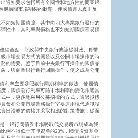
發出通知要求包括所有全國性和地方性的商業銀
金融機構間市場割裂的狀態，使國債難以真正反
不如短期國債強，其中向四大專業銀行發行的
利率彈性小，其利率與價格也不如短期國債容易預
佳結合點，財政與中央銀行應該從財政、貨幣
二級市場交易方式的開發以及公開市場操作的時
業務的需要。鑒于目前中央銀行可操作的國債品
對象，與商業銀行進行回購操作，使之成為公開
債利率主要參照銀行同期利率的做法，使國債
幅度，國債發行利率可隨市場利率的變化作適當
方式中，更多地采用公募招標的方式，通過投標
委員會和公開市場業務操作室要運用現代通訊設
或賣出證券的價格并采取相應的對策措施，從而
排是：銀行間債券市場將取代交易所市場成為我
比例不得低于其凈資產的20%，國債投資基金
公司及其它證券經營機構等非銀行金融機構吸納