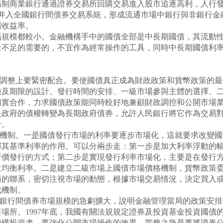
遏制商業銀行通過證券交易所回購交易進入股市追逐高利，人行
部并入全國銀行間債券交易系統，形成流通市場中銀行與非銀行
場收益率。
模都較小。金融機構手中的國債全部是中長期國債，其流動性
資本金不足的需要的，不宜作為經常操作的工具，同時中長期國債
調整上要緊密配合。要使國債真正成為財政政策和貨幣政策的最
種及期限的設計、發行時間的安排、一級市場參與主體的選擇、
切實合作，力求國債政策能同時較好地兼顧財政調控和公開市場
央政府的債權轉變為長期政府債券，允許人民銀行將它作為交易
合。
機制。一是國債發行市場的利率要逐步市場化，這就要求改變國
揮其基準利率的作用。可以分兩步走：第一步是加大利率浮動的
折價發行的方式；第二步是實現發行利率市場化，主要是在發行
近均衡利率。二是建立二級市場上國債市場價格機制，貨幣政策
商的聯系，密切注視市場的動態，根據市場交易情況，決定買入
成機制。
年銀行間債券市場規模的急劇擴大，說明金融管理當局的政策安
場所。1997年底，我國有關法規規定證券及投資基金投資國債的
機構投資者，要強化公開市場操作的效果，當務之急是要將證券