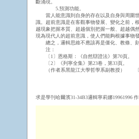
斷涌現。
5.預測功能。
當人能意識到自身的存在以及自身與周圍世界
識。超前意識是在客觀事物發展、變化之前，
越現象把握本質、超越個別把握一般、超越偶
現為現代人的超前意識，使人們能夠根據事物
總之，邏輯思維不應該再是僵化、教條、刻板
注：
〔1〕恩格斯：《自然辯證法》第70頁。
〔2〕《列寧全集》第23卷，第33頁。
（作者系黑龍江大學哲學系副教授） 〔
求是學刊哈爾濱31-34B3邏輯寧莉娜19961996 