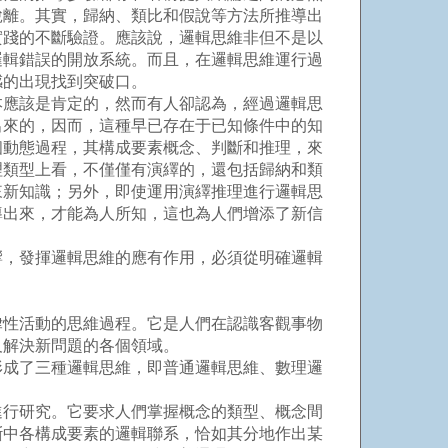
脫離。其實，歸納、類比和假說等方法所推導出
實踐的不斷驗證。應該說，邏輯思維非但不是以
邏輯錯誤的開放系統。而且，在邏輯思維運行過
感的出現找到突破口。
應該是肯定的，然而有人卻認為，經過邏輯思
出來的，因而，這種早已存在于已知條件中的知
個動態過程，其構成要素概念、判斷和推理，來
理類型上看，不僅僅有演繹的，還包括歸納和類
來新知識；另外，即使運用演繹推理進行邏輯思
導出來，才能為人所知，這也為人們增添了新信
，發揮邏輯思維的應有作用，必須從明確邏輯
性活動的思維過程。它是人們在認識客觀事物
及解決新問題的各個領域。
成了三種邏輯思維，即普通邏輯思維、數理邏
行研究。它要求人們掌握概念的類型、概念間
斷中各構成要素的邏輯聯系，恰如其分地作出某