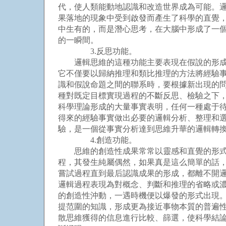
代，使人類能動地認識和改造世界成為可能。
果落地的現象中受到啟發而產生了科學的直覺
中生有的，而是潛心思考，在大腦中形成了一
的一瞬間。
3.反思功能。
邏輯思維的這種功能主要表現在假說的形成和
它不僅要以歸納推理和類比推理的方法將經驗
識和假說命題之間的聯系時，要根據新出現的
種對既定目標實現過程的不斷反思、檢驗之下
科學理論形成的大量事實表明，任何一種處于
得來的經驗事實做出必要的邏輯分析、整理和
驗，是一個從事實分析達到思維升華的邏輯轉
4.創造功能。
思維的創造性成果常常以靈感和直覺的形式出
程，其發生純屬偶然，如果真是這么簡單的話
嘗試過程直到最后認識成果的形成，都離不開
邏輯過程表現為對概念、判斷和推理的省略或
的創造性沖動，一遇時機便以爆發的形式出現
提范圍的知識，形成更為接近事物本質的普遍
散思維獲得的信息進行比較、篩選，使科學結