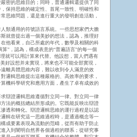
證嚴密的思維目的；同時，普通邏輯還提供了同
中，保持思維的確定性、首尾一致性、明確性和
日常思維問題，還是進行重大的發明創造活動，
人類通用的符號語言系統。一些思想家們大膽
布斯就曾提出過一個美妙的想法，認為，推理好
，在他看來，自己所處的年代，數學及相關的科
算”，認為，構成表意的“普遍語言”的每一個
推理就可以用計算來代替。他設想，當人們遇有
一美好設想并未實現，將來也不可能全部實現，
必遠離具體思維內容，難以收到令人滿意的效
，對邏輯思維提出這種嚴格的、高效率的要求，
計算機科學研究和應用方面，產生了卓有成效的
求辯證邏輯思維遵循對立同一律。對立同一律
和方法的概括總結所形成的。它既能反映出辯證
互滲透和轉化。辯證邏輯思維的運行過程是以認
證邏輯在研究這一思維過程時，是通過概念等一
個構成要素表現為流動的范疇，從而有助于防止
究進入到闡明自然界各個過程的聯系；從研究事
然界是一個相互聯系、有機結合的整體，對它本