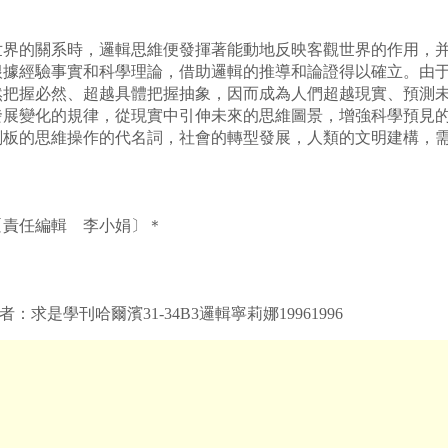
的關系時，邏輯思維便發揮著能動地反映客觀世界的作用，并
根據經驗事實和科學理論，借助邏輯的推導和論證得以確立。由
然把握必然、超越具體把握抽象，因而成為人們超越現實、預測
發展變化的規律，從現實中引伸未來的思維圖景，增強科學預見
的思維操作的代名詞，社會的轉型發展，人類的文明建構，需
責任編輯 李小娟〕＊
作者：求是學刊哈爾濱31-34B3邏輯寧莉娜19961996