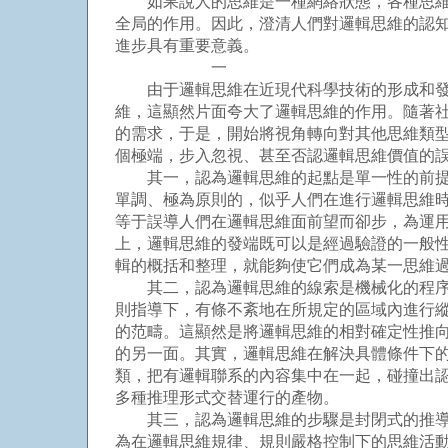
如果說人的思維是一種網絡狀態，各種思維類
全局的作用。因此，澄清人們對邏輯思維的認
進步具有重要意義。
一
由于邏輯思維在近現代科學技術的形成和發展
維，這顯然片面夸大了邏輯思維的作用。隨著
的需求，于是，開始將視角轉向對其他思維類
個極端，步入忽視、甚至否認邏輯思維價值的
其一，認為邏輯思維的起點是單一性的前提。
單調、極為原則的，似乎人們在進行邏輯思維
等于誤導人們在邏輯思維面前望而卻步，為運
上，邏輯思維的發端既可以是經過驗證的一般
輯的概括和整理，就能夠使它們成為某一思維
其二，認為邏輯思維的線索是機械化的程序。
則指導下，有條不紊地在所規定的區域內進行
的范疇。這顯然是將邏輯思維的相對確定性推
的另一面。其實，邏輯思維在解決具體條件下
類，把有邏輯聯系的內容集中在一起，碰撞出
多種推理形式交替運行的產物。
其三，認為邏輯思維的步驟是封閉式的推導。
為在邏輯思維規律、規則嚴格控制下的思維活