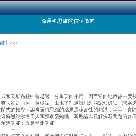
論邏輯思維的價值取向
探討
>>>
和發展過程中曾起過十分重要的作用，因而它的地位曾一度被
，有人卻走向另一個極端，出現了對邏輯思維的認知偏誤，認為
封閉式的推導；認為邏輯思維的結果是蘊含性的知識，等等。實
證邏輯思維滲透于人類獲取新知識、新理論以及解決新問題的各
是創造功能；五是預測功能。
＊