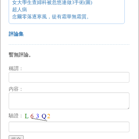
女大學生查婦科被忽悠連做3手術(圖)
超人病
念爾零落逐寒風，徒有霜華無霜質。
評論集
暫無評論。
稱謂：
内容：
驗證：