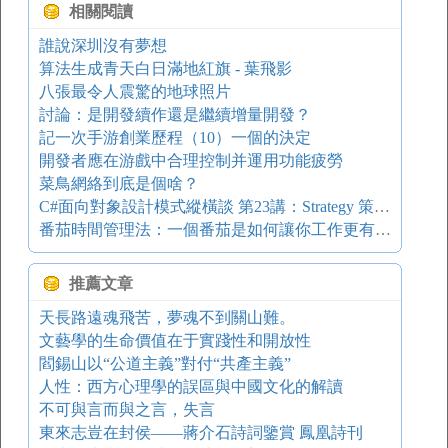
相關閱讀
誰說深圳沒有夢想
算法生成青天白日滿地紅旗 - 葉飛影
八張最令人震驚的地球照片
討論：是開發續作還是繼續增量開發？
記一次手游創業歷程（10）一個的決定
開發者應在游戲中合理控制并運用功能疲勞
菜鳥網絡到底是個啥？
C#面向對象設計模式縱橫談 第23講：Strategy 策略模式
番茄時間管理法：一個番茄是如何讓你工作更有效率的
推薦文章
天長路遠魂飛苦，夢魂不到關山難。
文藝學的生命價值在于實踐性和開放性
閻錫山以“公道主義”對付“共產主義”
人性：西方心理學的誤區與中國文化的解讀
不可與言而與之言，失言
東來志豈在封侯——蔣介石詩詞鑒賞 鳳凰詩刊