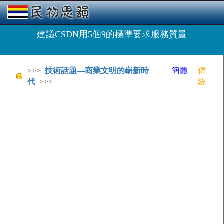
建議CSDN用5個9的標準要求服務質量
>>>
技術話題—商業文明的嶄新時
簡體
傳
代
>>>
統