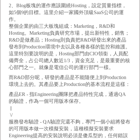
2、Blog板塊的運作應該圍繞Hosting，設定質量指標，
如5個9的目標。這里介紹一家國外頂級SaaS公司的運
作。
整個企業的由三大板塊組成：Marketing，R&D和
Hosting。Marketing負責研究市場，提出新特性，銷售；
R&D是做產品；Hosting則負責把R&D研發出來的產品
發布到Production環境中去以及各種各樣的監控和維護。
這里特別要說明的是，Hosting部門由CIO領銜，人員配
備齊全，占公司總人數近1/3，資金充足，是最重要的核
心部門之一。就像是電信公司的運行部門一樣。
而R&D部分呢，研發的產品是不能隨便上到Production
環境上去的。其產品要上Production的基本流程是這樣：
產品ER - 指Engineering團隊把產品特性完成，通過QA
的驗證，作為一個可用版本保存。
||
\/
服務發布驗證 - QA驗證完還不夠，專門一個小組將發布
的可用版本做一次模擬安裝，這種模擬安裝要求
Engineering提高的安裝說明必須是傻瓜型的，任何錯誤