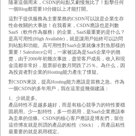
隨著這個周末，CSDN的站點又劇慢無比了！點擊任何
一個Blog都需要10分鐘以上才能打開。
這對于提供服務為主要業務的CSDN可以說是企業生存
性命攸關的大事故！在我看來，CSDN應該也是列數
SaaS（軟件作為服務）的企業，SaaS最重要的是什么？
是高可用性(High Available)，就是讓用戶始終可以訪問
到站點和功能。高可用性對SaaS企業就像水對魚那樣的
重要！Salesforce公司，一家被認為是SaaS企業中的翹
楚，由于2006年初幾次事故，盡管客戶成長，收入和現
金流都非常好，股票卻在數月間跌了25％。為什么，因
為投資者對企業的Hosting能力產生了懷疑。
對CSDN來說，提高Hosting能力應該是當務之急。作為
一個CSDN的多年用戶，我在這里提幾個建議：
1、少就是多。
產品特性不是越多越好，而是有核心競爭力的特性要穩
固易用。少一點特性，多一些易用，是SaaS企業應該奉
為圭皋的信條。CSDN的核心客戶應該是博友們，留住
這些博友就是所謂的產品的粘性（Stick），而產品粘性
最重要的就是易用穩定。