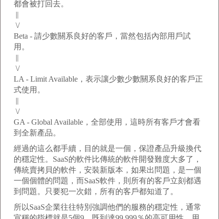
都會被打回去。
||
\/
Beta - 請少數關系良好的客戶，當然包括內部用戶試
用。
||
\/
LA - Limit Available，表示讓少數少數關系良好的客戶正
式使用。
||
\/
GA - Global Available，全部使用，這時所有客戶才會看
到全新產品。
經過的這么都手續，目的就是一個，保證產品升級換代
的穩定性。SaaS的軟件比傳統的軟件開發難度大多了，
傳統賣拷貝的軟件，安裝新版本，如果出問題，是一個
一個個體的問題，而SaaS軟件，則所有的客戶立刻都遇
到問題。只要犯一次錯，所有的客戶都知道了。
所以SaaS企業往往特別強調他們的服務的穩定性，通常
宣稱的指標就是5個9，既到達99.999％的高可用性。用