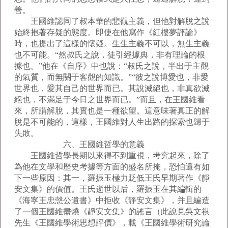
善。
王國維認同了叔本華的悲觀主義，但他對解脫之說
始終抱著存疑的態度。即使在他寫作《紅樓夢評論》
時，也提出了這樣的懷疑。生生主義不可以，無生主義
也不可能。“然叔氏之說，徒引經據典，非有理論的根
據也。”他在《自序》中也說：“叔氏之說，半出于主觀
的氣質，而無關于客觀的知識。”“彼之說博愛也，非愛
世界也，愛其自己的世界而已。其說滅絕也，非真欲滅
絕也，不滿足于今日之世界而已。”而且，在王國維看
來，所謂解脫，其實也是一種欲望。這意味著真正的解
脫是不可能的，這樣，王國維對人生出路的探索也歸于
失敗。
六、王國維哲學的意義
王國維哲學長期以來得不到重視，考究起來，除了
為他在文學和歷史考據等方面的盛名所掩，恐怕還有如
下一些原因：其一，羅振玉極力貶低王氏早期著作《靜
安文集》的價值。王氏逝世以后，羅振玉在其編輯的
《海寧王忠愨公遺書》中拒收《靜安文集》，并且編造
了一個王國維盡燒《靜安文集》的謠言（此說見吳文祺
先生《王國維學術思想評價》，載《王國維學術研究論