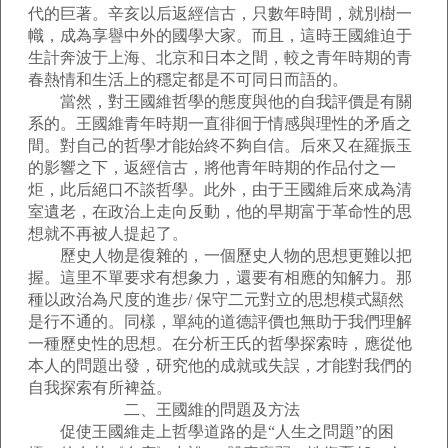
代的巨著。辛亥以后返經信古，只數年時間，就別樹一
幟，成為享譽中外的國學大家。而且，這時王國維迫于
生計奔波于上海、北京和日本之間，較之青年時期的青
春熱情和生活上的穩定都是不可同日而語的。
當然，對王國維哲學的態度與他的自我評價是有關
系的。王國維青年時期一直徘徊于情感與理性的矛盾之
間。對自己的哲學才能始終不夠自信。后來又在羅振玉
的影響之下，返經信古，將他青年時期的作品付之一
炬，此后絕口不談哲學。此外，由于王國維后來成為清
室遺老，在政治上走向反動，他的早期富于革命性的思
想就不再被人提起了。
歷史人物是復雜的，一個歷史人物的思想更難以把
握。這里不單要求有想象力，還要有相應的知解力。那
種以政治為尺度的進步/ 保守二元對立的思想模式顯然
是行不通的。同樣，單純的道德評價也無助于我們理解
一種歷史性的思想。在分析王氏的哲學探索時，應從他
本人的問題出發，研究他的成就或失誤，才能對我們的
自我探索有所裨益。
二、王國維的問題及方法
促使王國維走上哲學道路的是“人生之問題”的困