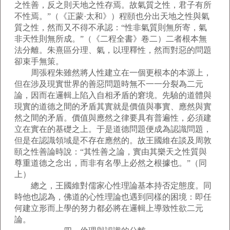
之性善，反之則天地之性存焉。故氣質之性，君子有所
不性焉。”（《正蒙·太和》）程頤也分出天地之性與氣
質之性，然而又不得不承認：“性非氣質則無所寄，氣
非天性則無所成。”（《二程全書》卷二）二者根本無
法分離。朱熹區分理、氣，以理釋性，然而對惡的問題
卻束手無策。
周張程朱雖然將人性建立在一個更根本的本源上，
但在涉及現實世界的善惡問題時無不一一分裂為二元
論，因而在邏輯上陷入自相矛盾的窘境。先驗的道體與
現實的道德之間的矛盾其實就是價值與事實、應然與實
然之間的矛盾。價值與應然之律要具有普遍性，必須建
立在實在的基礎之上。于是道德問題便成為認識問題，
但是在認識領域是不存在應然的。故王國維在談及周敦
頤之性善論時說：“其性善之論，實由其樂天之性質與
尊重道德之念出，而非有名學上必然之根據也。”（同
上）
總之，王國維對儒家心性理論基本持否定態度。同
時他也認為，佛道的心性理論也遇到同樣的困境：即任
何建立形而上學的努力都必將在邏輯上導致性欲二元
論。