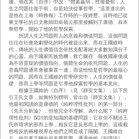
擾。他在其《自序》中說：“體素贏弱，性復憂郁，人
生之問題往復于前，自是始決從事哲學。”這里道出的
是他在上海《時務報》工作時的一段經歷。這時他已從
東文學社的日文教師田崗嶺云那里接觸到了康德、叔本
華哲學，開始了他的哲學探索。
所謂人生之問題即人的意義和價值問題。這個問題
往往在社會急劇變化的時代被提出來。而在王國維時
代，傳統的人生價值信念依然支配著絕大多數知識分子
的心靈。由于國家民族危機，救亡圖存、報效國家便成
為不容置疑的價值指向。個體生命的依托問題、人生的
意義問題通常會被棄置一邊，而這恰恰是哲學的最核心
的問題。因而在王國維的哲學研究中，人生的價值基
礎、形而上學等問題是引導他探索哲學的基本意向。
根據王國維的《自序》（見《靜安文集》，以下所
引王氏文章，如無特別標明，皆出自《靜安文集》），
他最初閱讀的是康德的《純粹理性批判》的第一部分：
《先天分析論》，但他完全不理解。為什么呢？《純粹
理性批判》探討的是知識的基礎問題；它非但不關涉王
氏所尋求的形而上學，相反它是反形而上學的。這樣截
然相反的兩種視界在他們之間造成了隔閡。王國維自
云，他后來又轉向叔本華哲學，通過他的《知識論》