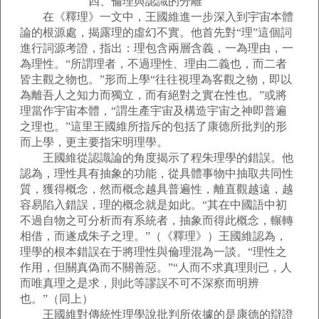
四、倫理與認識的分離
在《釋理》一文中，王國維進一步深入到宇宙本體
論的根源處，揭露理的虛幻不實。他首先對“理”這個詞
進行詞源考證，指出：理包含兩層含義，一為理由，一
為理性。“所謂理者，不過理性、理由二義也，而二者
皆主觀之物也。”形而上學“往往視理為客觀之物，即以
為離吾人之知力而獨立，而有絕對之實在性也。”或將
理當作宇宙本體，“謂生產宇宙及構造宇宙之神即普遍
之理也。”這里王國維所指斥的包括了康德所批判的形
而上學，更主要指宋明理學。
王國維從認識論的角度揭示了程朱理學的錯誤。他
認為，理性具有抽象的功能，從具體事物中抽取共同性
質，獲得概念，然而概念越具普遍性，離直觀越遠，越
容易陷入錯誤，理的概念就是如此。“其在中國語中初
不過自物之可分析而有系統者，抽象而得此概念，輾轉
相借，而遂成朱子之理。”（《釋理》）王國維認為，
理學的根本錯誤在于將理性與倫理混為一談。“理性之
作用，但關真偽而不關善惡。”“人而不求真理則已，人
而唯真理之是求，則此等謬誤不可不深察而明辨
也。”（同上）
王國維對傳統性理學說批判所依據的是康德的辯證