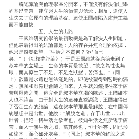
將認識論與倫理學區分開來，不僅沒有解決倫理學
的基礎問題，建立起人生的價值與信念，相反，還使人
生失去了它原有的理論基礎。這使王國維陷入虛無主義
而不能自拔。
五、人生的出路
王國維研究哲學的最初動機是為了解決人生問題，
但他最后得出的結論卻是：人的存在并無合理的依據，
他只是感覺欲望。“生活之本質何？‘欲’而已
矣。”（《紅樓夢評論》）于是王國維就從康德走到了
叔本華的立場上。生命的本質是欲望，“欲之為性也無
厭，而其原生于不足。不足之狀態，苦痛也。”（同
上）欲望是永遠也無法滿足的。即使欲望得到暫時的滿
足，無聊和厭倦也會隨之而來。人生就如鐘擺往來于痛
苦與厭倦之間。這完全是叔本華立場的陳述，王國維本
人也不諱言。由于對人生的這種直觀認識，王國維得出
了否定生存的結論，這在叔本華那里是解脫，在中國傳
統思想中是出世。他說：“解脫之道，存于出世……出
世者，拒絕一切生活之欲者也。彼知生活之無所逃于痛
苦，而入于無生活之域。當其終也，恒干雖存，固已形
如槁木，而心如死灰矣。”（同上）叔本華的解脫之道