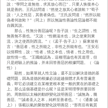
說：“學問之道無他，求其放心而已”，只要人恢復本心
就是善的。王氏詰問道：“然使之放其心者誰歟？”荀子
說：“人之性惡，其善者偽也。”王氏反問道：“然所以能
偽者何故歟？”（同上）所以無論性善論性惡論都不能
自圓其說。
那么，性無分善惡論呢？告子說：“生之謂性，性
無善無不善也。”又說：“性猶湍水也，決之使東則東
流，決之使西則西流。”（《孟子·告子上》）蘇東坡有
言：“善惡者，性之所能之，非性之所能有也。”王安石
以情釋性，說：“性者，情之本也，情者，性之用也。
故性情一也。”王國維認為，這種理論也有其道理，但
只是經驗上的推論，并未回答善惡的根據問題。（《論
性》）
顯然，如果單就人性立論，還不足以解決道德的基
礎問題，因為道德的根據必須超越個體才具有普遍意
義，即它必須建立在某種更根本更一般的實在的基礎之
上。那么這個基礎是什么呢？這是宋明理學所要回答
的。周敦頤以太極的動靜變化說明善惡：“誠無為，幾
善惡。”“誠者圣人之本，純粹至善者也。”（《通書·誠
上》）張載以氣的聚散變化說明善惡；“形而后有氣質