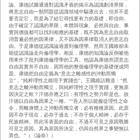
論。康德試圖通過對認識矛盾的揭示為認識劃清界限，
將意志自由一類問題從認識領域中驅逐出去，但并不是
要否定它，而是為了給它尋找更有力的基礎，即信仰。
由于確定了認識的界限，本體與現象、必然與自由、事
實與價值都可以找到相應的基礎，既不因為意志自由取
消普遍必然的因果律，又不因為因果律取消人的意志自
由。于是康德從認識論過渡到倫理學。然而王國維卻未
能從認識論走向倫理學。相反，康德的知識論反倒被他
用來作了批判康德倫理學的工具。他認為康德所謂意志
自由其實并不自由，因而他的整個倫理學的基礎便成問
題。康德把自由定義為“意志之離感性的沖動而獨
立”，“純粹理性之能現于實踐也”。王國維詰難道：“然
意志之離沖動而獨立，與純粹理性之現于實踐，更無原
因決定之歟？汗德亦應之曰：有理性之勢力即是也。故
汗德以自由為因果之一種。”“吾人所以能服從理性之命
令，而離身體上之沖動而獨立者，必有種種原因。此原
因不存于現在，必存于過去；不存于個人精神，必存于
民族精神。而此等表面的自由，不過不可見之原因戰勝
可見之原因。其為原因所決定，仍與自然界之事變無以
異也。”（《論命》）