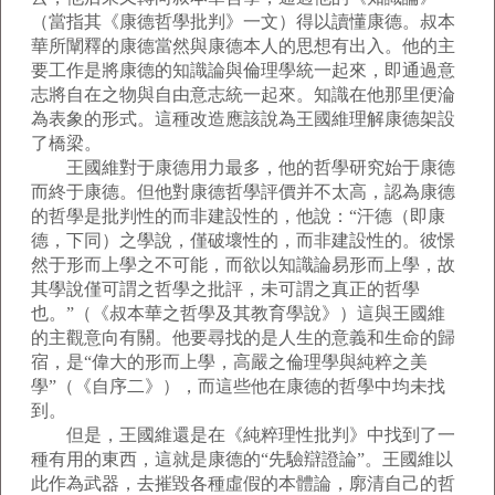
（當指其《康德哲學批判》一文）得以讀懂康德。叔本
華所闡釋的康德當然與康德本人的思想有出入。他的主
要工作是將康德的知識論與倫理學統一起來，即通過意
志將自在之物與自由意志統一起來。知識在他那里便淪
為表象的形式。這種改造應該說為王國維理解康德架設
了橋梁。
王國維對于康德用力最多，他的哲學研究始于康德
而終于康德。但他對康德哲學評價并不太高，認為康德
的哲學是批判性的而非建設性的，他說：“汗德（即康
德，下同）之學說，僅破壞性的，而非建設性的。彼憬
然于形而上學之不可能，而欲以知識論易形而上學，故
其學說僅可謂之哲學之批評，未可謂之真正的哲學
也。”（《叔本華之哲學及其教育學說》）這與王國維
的主觀意向有關。他要尋找的是人生的意義和生命的歸
宿，是“偉大的形而上學，高嚴之倫理學與純粹之美
學”（《自序二》），而這些他在康德的哲學中均未找
到。
但是，王國維還是在《純粹理性批判》中找到了一
種有用的東西，這就是康德的“先驗辯證論”。王國維以
此作為武器，去摧毀各種虛假的本體論，廓清自己的哲