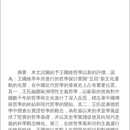
摘要 本文試圖給予王國維哲學以新的評價，認
為：王國維早年所進行的哲學探討實開“五四”新文化運
動的先聲，在中國近代哲學的發展史上占有重要位置。
其一，王氏融匯歐洲理性主義哲學，以嶄新的視角對中
國數千年的哲學和文化進行了深入反思，標志著中國傳
統哲學的終結和現代哲學的開始。其二，王氏從康德哲
學中體會出實證哲學的觀念，為乾嘉以來的求是學風提
供了堅實的哲學基礎，并以其史學實踐促使其向現代意
義的科學觀念轉化。第三，在經世學風和功利主義盛行
的維新時代，王國維以其對人生問題的探討和對個體生