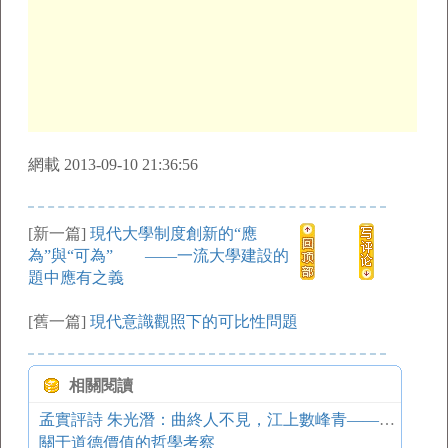
網載 2013-09-10 21:36:56
[新一篇]
現代大學制度創新的“應
為”與“可為” ——一流大學建設的
題中應有之義
[舊一篇]
現代意識觀照下的可比性問題
相關閱讀
孟實評詩 朱光潛：曲終人不見，江上數峰青——答夏丐尊先生
關于道德價值的哲學考察