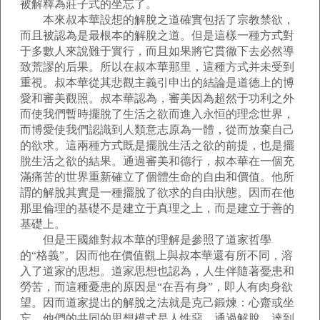
被解釋為莊子式的坐忘了。
本來叔本華設想的解脫之道確實包括了宗教禁欲，
而且被認為是最根本的解脫之道。但是這樣一種方式對
于多數人來說難于實行，而且如果將它貫徹下去必然導
致荒謬的后果。所以在叔本華那里，這種方式并未受到
重視。叔本華從其悲觀主義引申出的結論是道德上的博
愛和審美觀照。叔本華認為，審美因為超然于功利之外
而使我們暫時擺脫了生活之欲而進入永恒的理念世界，
而博愛使我們認識到人類意志原為一體，從而放棄自己
的欲求。這兩種方式既是擺脫生活之欲的前提，也是擺
脫生活之欲的結果。通過審美和德行，叔本華在一個充
滿痛苦的世界重新確立了個體生命的自由和價值。他所
謂的解脫其實是一種擺脫了欲求的自由狀態。因而在他
那里倫理的基礎不是建立于真理之上，而是建立于善的
基礎上。
但是王國維對叔本華的理解是參照了道家哲學
的“格義”。因而他在價值觀上與叔本華還有所不同，溶
入了道家的思想。道家思想也認為，人生伴隨著憂患和
勞苦，而這種憂患的原因是“在吾有身”，即人有肉身欲
望。因而道家提出的解脫之法就是克己鍛煉：心齋或坐
忘。他們的共同的思想模式是人性惡，通過解脫，達到