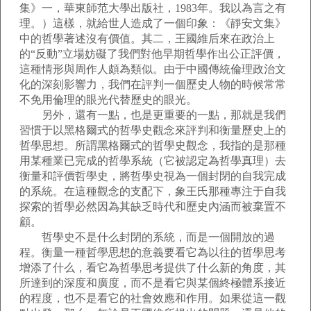
集》一，華東師范大學出版社，1983年。我以為言之有
理。）這樣，就給世人造成了一個印象：《靜安文集》
中的哲學著述沒有價值。其二，王國維后來在政治上
的“反動”立場妨礙了我們對他早期哲學作出公正評價，
這種情形與周作人頗為類似。由于中國傳統倫理政治文
化的深刻影響力，我們在評判一個歷史人物的時候常常
不免用倫理的眼光代替歷史的眼光。
另外，還有一點，也是更重要的一點，那就是我們
習慣于以黑格爾式的哲學史觀念來評判和衡量歷史上的
哲學思想。所謂黑格爾式的哲學史觀念，我指的是那種
用某種業已完成的哲學系統（它被認定為哲學真理）去
衡量和評價哲學史，將哲學史視為一個封閉的自我完成
的系統。在這種觀念的支配下，象王氏那種專注于自我
探索的哲學必然因為其缺乏時代和歷史內涵而被棄置不
顧。
哲學史不是什么封閉的系統，而是一個開放的過
程。衡量一種哲學思想的意義要看它為以往的哲學思考
增添了什么，看它為哲學思考提供了什么新的角度，其
所達到的深度和廣度，而不是看它與某個終極體系接近
的程度，也不是看它的社會效應和作用。如果從這一觀