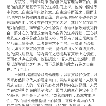
應該說，王國維對康德的批評是有理論鋒芒的。但
是他的批評是基于宋儒的道德形而上學。他將中國哲學
中的意志自由論與康德的意志自由論等而視之，因而未
能理解超驗哲學的真實意蘊。康德倫理學的基礎是超越
經驗的自由，它沒有任何實質的內容，其目的旨在建立
絕對的個體。而宋儒的心性論旨在通過格物致知或知行
合一將外在的倫理規范轉化為自覺的道德行動，正心誠
意及立人都不是建立個體人格，而是為了確立儒家倫理
的形而上學基礎。二者是根本不同的。王國維也認識
到，如果將決定論貫徹下去，勢必取消人的道德責任。
他的解決途徑是：認為責任之感情具有實踐上之價值，
因而有其存在意義。他強調說：“吾人責任之感情，僅
足以影響后此之行為，而不足以推前此之行為之自由
也。”（同上）
王國維以認識論取消倫理學，以事實取代價值，以
因果必然律取代人的意志自由，其結果必然是：人沒有
意志自由，人的一切行為必有外界和內在的原因。人受
內在欲望和外在的限制決定，因而人的生存并沒有合理
的基礎。理性是不足憑的。“為善由理性，為惡亦由理
性。”因而理性毫無倫理上的價值。這樣王國維的人生
探索就遇到難以克服的障礙。“然所以有世界人生者，