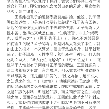
來的各種人性學說進行了檢討，發現它們都存在著一個
致命的弱點，即它們都包含著與自身的矛盾，用康德的
話說，即二律背反。
王國維從孔子的道德學說開始討論。他說，孔子倡
導仁義道德，但是為什么要行仁義呢？孔子沒有回答。
后起的儒家便從人的天性中去尋找依據。孟子認為，人
性本善，發揮出來就是仁義。“仁義禮智，非由外鑠我
也，我固有之”（《孟子·告子上》）。那么不善與惡是
如何產生的呢？孟子認為，那是因為人迷失了本性，就
如山上的樹木，本來繁盛，但由于濫施斧斤，結果就荒
蕪了。荀子認為，人性本惡，善行產生于教化。何人教
化呢？圣人。“圣人化性而起偽”（《荀子·性惡》）。這
樣關于人性就有了兩種相互矛盾的觀點。王國維認為，
這二者都持之有故，言之成理。那么究竟誰對誰錯呢？
王國維認為，這是無法回答的。“性之為物，超乎吾人
之知識之外也。”（《論性》）他據康德的理論說：我
們所能認識的要么是知識形式，即時空或知性范疇，要
么是知識的材料，即經驗知識。而孟荀所言之性并非經
驗之性，因而是無法認識的。王國維以孟荀之間的對立
說明，當我們試圖把握形上之性時就會遇到不可解決的
矛盾。王國維進一步揭示孟荀理論自身的矛盾。孟子