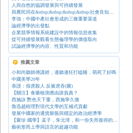
人與自然的協調發展與可持續發展
與農民同在&nbsp;&nbsp;&nbsp;&nbsp;社會良知是文學創作的動力和生命
李強：中國中產社會形成的三條重要渠道
論經濟學的出發點
企業競爭情報系統建設中的情報信息收集
從可持續發展觀看生態倫理學的價值取向
試論經濟學的內容、性質和功能
推薦文章
小和尚聽師傅講經，邊聽邊狂打瞌睡，萌死了好嗎
中國美學20年
恭謹：假虎殺人 反被虎吞(圖)
【關注】食藥檢測應由誰負責？
西施詠 艷色天下重，西施寧久微
魯迅趙樹理對現代文學的互補式貢獻
發展中國家的通貨膨脹與穩定的政治經濟學
【聚珍·國學】孟子，朱元璋，和一份失而復得的“冷豬肉”
藝術形而上學與語言的超越功能