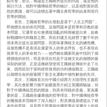
點出發，那么，無論是王國維所提出的問題，還是他的
探討方法，他對中國傳統哲學的檢討，以及他對新的思
想的實踐，都可以說標志著中國古典哲學的結束和現代
哲學的開始。
首先，王國維哲學的出發點是基于“人生之問題”，
即個體生命的依托問題。這個問題本是哲學和宗教的基
本問題，它通常在社會價值混亂的時期被提出來，如春
秋戰國時代和魏晉之際。而在封建文化經營了數千年的
清末再次提出這個問題，則意味著傳統文化的總危機。
這個危機不是表現在康梁等人的奔走呼告，也不表現在
孫章等人的革命努力——他們都在國家民族中找到了個
體價值的依托；而是表現在托庇于這種文化的個體的最
深刻的絕望。正是這種絕望使得王國維從傳統中走了出
來。因而區別于當時經世致用的功利價值觀念，王國維
以個體生命的探索開了新文化運動中個性解放的先河。
其次，王國維首次向中國介紹西方大陸理性主義哲
學，其社會影響力雖不如嚴復所介紹之英國經驗論，但
對于中國傳統思想的開放，則具有同樣的意義，更為重
要的是，王國維依據康德的哲學理念，對中國傳統哲學
的幾個基本范疇作了深入檢討，對其價值基礎提出了根
本性的質疑。這是西方哲學與中國哲學在深層次上的首