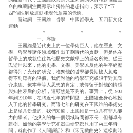
命的執著關注而顯示出獨特的思想指向，預示了“五
四”個性解放運動和現代意識的覺醒。
關鍵詞 王國維 哲學 中國哲學史 五四新文化
運動
＊ ＊ ＊
一、序論
王國維是近代史上的一位學術巨人，他在歷史、文
學、哲學等諸多領域都作出了劃時代的貢獻，但是他在
哲學上的成就往往為他歷史文獻學上的盛名所掩。從王
氏逝世以來，他的史學、文學、美學以及他的生平經歷
都得到了充分的研究，唯獨他的哲學卻長期被人忽略，
得不到應有的評價。我們對他的哲學研究或限于對其譯
介康德、叔本華等人思想的肯定，或停留于對他的情感
與知性矛盾的分析，這顯然是不夠的。事實上，從1903
年到1910年，在將近七年的時間里，王國維全身心地投
入了他的哲學研究。而這七年的研究在王國維的學術史
上是極具份量的。我們知道，王國維是一位具有非凡能
力的學者。他投入的每一個領域時間都不長，但都卓有
建樹。如他的美學研究和戲曲研究都只用了兩三年時
間，就創作了《人間詞話》和《宋元戲曲史》這樣劃時