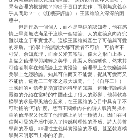
果有合理的根據歟？抑出于盲目的動作，而別無意義存
乎其間歟？”（《紅樓夢評論》）王國維陷入深深的困
惑中。
但是作為一個個人，而不是單純的認知者，他在感
情上畢竟無法滿足于這樣一個結論。人的道德意向終究
難以建立于事實世界。這樣王國維就產生了可信與可愛
的矛盾。“哲學上的諸說大都可愛者不可信，可信者不
可愛。余知真理，而余又愛其謬誤。偉大之形而上學，
高儼之倫理學與純粹之美學，此吾人所酷嗜也，然求其
可信者則寧在知識論上之實證論，倫理學上之快樂論與
美學上之經驗論。知其可信而又不能愛，覺其可愛而又
不能信，這近二三年來之最大煩悶。”（《自序二》）
王國維的可信者是指實證的科學的知識。這種理論經過
嚴復的介紹在當時的中國產生了很大的影響，他與乾嘉
樸學的求是學風結合起來，在王國維的心目中具有了不
可動搖的“可信”度。然而王國維內在的詩人氣質與叔本
華的倫理學又代表了他情感上的另一種勢力。因而在可
信與可愛的矛盾中溶入了情感與理性的矛盾、詩人與哲
學家的矛盾、非理性主義與實證論的矛盾、甚至乾嘉樸
學與宋明形而上學的矛盾。