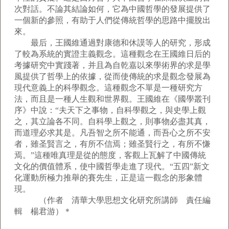
次對話。不論其結論如何，它為中國哲學的發展提供了
一個新的參照，有助于人們從傳統哲學的思路中擺脫出
來。
最后，王國維通過對康德和休謨等人的研究，形成
了較為系統的實證主義觀念。這種觀念在王國維日后的
考據研究中實踐著，并且為自乾嘉以來學術界的求是學
風提供了哲學上的依據，從而使傳統的求是觀念發展為
現代意義上的科學觀念。這種觀念不單是一種研究方
法，而且是一種人生觀和世界觀。王國維在《國學叢刊
序》中說：“夫天下之事物，自科學觀之，與史學上觀
之，其立論各不同。自科學上觀之，則事物必盡其真，
而道理必求其是。凡吾智之所不能通，而吾心之所不安
者，雖圣賢言之，有所不信焉；雖圣賢行之，有所不慊
焉。”這種唯真理是從的態度，客觀上瓦解了中國傳統
文化的價值體系，使中國哲學走進了現代。“五四”新文
化運動所極力推舉的賽先生，正是這一觀念的形象體
現。
（作者 清華大學思想文化研究所講師 責任編
輯 楊君游）＊