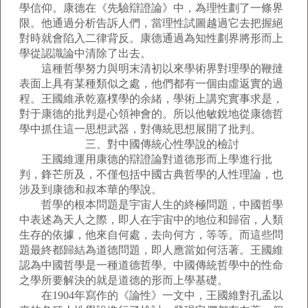
學信仰。康德在《先驗辯證論》中，為理性劃了一條界
限。他通過分析告訴人們，當理性試圖越過它去把握絕
對時就會陷入二律背反。康德通過為知性劃界將形而上
學從認識論中清除了出去。
這種哲學努力與明末清初以來學術界對理學的鞭撻
表面上具有某種類似之處，他們都有一個由虛返實的過
程。王國維承乾嘉樸學的余緒，學術上講究實事求是，
對于康德的批判是心領神會的。所以他敏銳地從康德哲
學中抓住這一思想武器，對傳統思想展開了批判。
三、對中國傳統心性學說的檢討
王國維運用康德的辯證論對道德形而上學進行批
判，鋒芒所及，不僅包括中國古典哲學的人性理論，也
涉及到康德和叔本華的學說。
哲學的根本問題是宇宙人生的終極問題，中國哲學
中表述為天人之際，即人在宇宙中的地位和歸宿，人類
生存的依據，他來自何處，去向何方，等等。而這些問
題最終都歸結為道德問題，即人應當如何活著。王國維
認為中國哲學是一種道德哲學。中國傳統哲學中的性命
之學所要解決的就是道德的形而上學基礎。
在1904年寫作的《論性》一文中，王國維對孔孟以