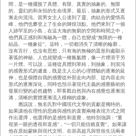
間，是一種擺脫了具體、有限、真實的抽象的、無限
的、靈幻的和永恒的生命境界。最后，抽象的形式又逐
漸走向混沌。當男女主人公達到了靈、肉結合的愛情高
峰，他們也攀登上了生命的輝煌頂點。他們來到了一個
人跡罕至的小島，在這大海的無窮的空間和時間之中，
他們真正感到和海融為一體，自己也變成“無限的一種
結晶、一種象征”。這時，一切都消失了清晰的輪廓，
沒有言行，也沒有思想，只有海的無極的皿形到處顯示
著弧的神秘。人也就變成一種氤氳體，像一片煙溶于另
一片煙。可以說，這種從具體到單純，到抽象，到混沌
的感覺形式的遞進，既是主人公的心理體驗的逐漸的延
伸，也是個體自我的感覺從外部走向內部、從內容走向
形式的逐漸深化，同時也預示著現代主義的感覺藝術的
發展衍變的必然趨勢，即客觀自然與內在感覺也逐漸混
淆，清晰的實體逐漸流入模糊的虛象。
應該說，無名氏對中國現代文學的貢獻是獨特的。
如果讓他在理性的思維與感性的直覺兩種表現方式之間
作出選擇，他選擇的是感性和直覺，他特別強調：“重
視第一眼的透視和直感”，“一切只能信賴直覺”。如果讓
他在原始蒙昧與現代文明、在崇高超凡與世俗生活兩者