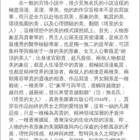
在一般的言情小說中，很少見無名氏的小說這樣的
極盡浪漫、圣潔、華美。他的創作宗旨根本不是在寫故
事，而只是全力以赴地在寫美，形象的美、氣質的美、
環境氛圍的美，以及心理體驗的美。翻開《塔里的女
人》，這種理想中的美的模式躍然紙上。首先，人物形
象是高貴奢華的，男主人公羅圣提英俊瀟灑，是南京市
最優秀的醫學檢驗專家，也是獨一無二的提琴家，可謂
集科學與藝術于一身的美的形象。女主人公黎薇是“絕
頂的美人”，出身達官顯貴，超凡脫俗。兩個人物都是
美的象征，都是人生場景中的貴族，都極賦浪漫氣質，
也都是精神世界的漫游者。兩個人的相逢是兩種美、兩
顆雍容華貴的靈魂的相遇。作品寫道，男女關系是一種
藝術，一種美學，它“象琴弓與琴弦，接觸得越微妙，
越自然，越藝術，發出來聲音越動聽”（注：無名氏：
《塔里的女人》，真善美圖書出版公司1944年。）。貫
穿在作品始終的男女之間的愛情故事，沒有一絲的凡庸
惡俗，只是一種極為高貴的、精神領域深層的矛盾沖
突，一種逐漸擴延、逐漸深化的生命內部的演進。即，
人物的外表形象的美麗驕傲與內心深處的冷酷孤寂的矛
盾，理性與情感、精神與肉體、暫時與永久之間的矛