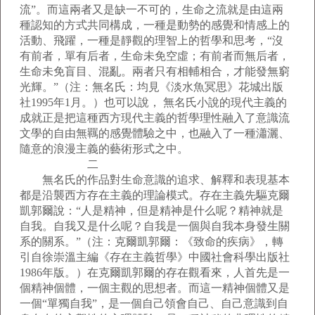
流”。而這兩者又是缺一不可的，生命之流就是由這兩
種認知的方式共同構成，一種是動勢的感覺和情感上的
活動、飛躍，一種是靜觀的理智上的哲學和思考，“沒
有前者，單有后者，生命未免空虛；有前者而無后者，
生命未免盲目、混亂。兩者只有相輔相合，才能發無窮
光輝。”（注：無名氏：均見《淡水魚冥思》花城出版
社1995年1月。）也可以說， 無名氏小說的現代主義的
成就正是把這種西方現代主義的哲學理性融入了意識流
文學的自由無羈的感覺體驗之中，也融入了一種瀟灑、
隨意的浪漫主義的藝術形式之中。
二
無名氏的作品對生命意識的追求、解釋和表現基本
都是沿襲西方存在主義的理論模式。存在主義先驅克爾
凱郭爾說：“人是精神，但是精神是什么呢？精神就是
自我。自我又是什么呢？自我是一個與自我本身發生關
系的關系。”（注：克爾凱郭爾：《致命的疾病》，轉
引自徐崇溫主編《存在主義哲學》中國社會科學出版社
1986年版。）在克爾凱郭爾的存在觀看來，人首先是一
個精神個體，一個主觀的思想者。而這一精神個體又是
一個“單獨自我”，是一個自己領會自己、自己意識到自