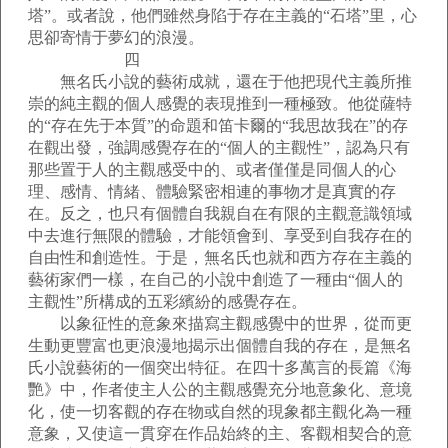
塔”。或者說，他們雖然身陷于存在主義的“石塔”里，心
思卻寄情于夢幻的浪漫。
四
無名氏小說的藝術成就，還在于他把現代主義所推
崇的純主觀的個人感覺的表現推到一種極致。他從薩特
的“存在先于本質”的命題和笛卡爾的“我思故我在”的存
在觀出發，強調感覺存在的“個人的主觀性”，認為只有
那些置于人的主觀感受中的、或者僅僅是同個人的心
理、感情、情緒、體驗緊密相連的事物才是真實的存
在。反之，也只有個體自我親自在有限的主觀意識領域
中去進行無限的體驗，才能領會到、享受到自我存在的
自由性和創造性。于是，無名氏也就和西方存在主義的
藝術家們一樣，在自己的小說中創造了一種由“個人的
主觀性”所構成的五彩繽紛的感覺存在。
以象征性的意象來描寫主觀感覺中的世界，從而更
生動更豐富也更浪漫地揭示出個體自我的存在，是無名
氏小說藝術的一個突出特征。在四十多萬言的長篇《海
艷》中，作者使主人公的主觀感覺充分地意象化、意境
化，使一切客觀的存在物或自然的現象都主觀化為一種
意象，又使這一貫穿在作品始終的主、客觀相契合的意