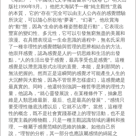
版社1990年9月。）他把大海賦予一種“純主觀性”意義
的本質， 它的“存在”完全可以由主人公內在的感覺體驗
所決定，可以隨心所欲地“夢著”、“幻著”。他欣賞海
的“動”態，因為“生命的各種姿態都是行動”，它表現出
豐富的變幻性、多元性，它可以引發無窮無盡的美麗和
浪漫。在具體表現這一生命意識的過程中，無名氏采用
了一種非理性的感覺體驗與哲理的思辨相結合的方法。
他崇拜感覺，認為感覺是人的一切思維和生活的出發
點，“人的生活出發于感覺，最高享受也是感覺”。這種
感覺是以潛意識形式出現的直覺、本能，是剎那間的，
無法把握的。然而正是這瞬間的感覺才可能產生人生的
大沉醉與大歡愉，因為不管世界怎樣虛幻，這感覺總是
最真實的。同時，他還特別強調一種哲學思辨的理性力
量，他認為，“就心靈發展說，在某種條件下，抽象思
維是人類思維最新、最后、也是最高的發展”，“感情只
要受理性徹底洗禮以后，它就不沾滯”。當然，這種理
性的概念，既不是社會實踐基礎上的理智活動，也不是
現實主義的唯物觀，只是一種主觀認識領域的邏輯和推
理、一種屬于感覺范疇的思維的抽象。如他自己所
說，“理智的分析，其一部分也應該屬感情的綿延之