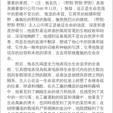
重要的東西。”（注：無名氏：《野獸·野獸·野獸》真善
美圖書發行公司1946 年12月。）無疑，這正是生命意識
中的那種不安分的、 叛逆的本質。它異常的粗獷和蠻
野，像瘋狂的野獸的梟吼，像熊熊烈火的燃燒。《野獸·
野獸·野獸》主人公印蒂正是被這生命的強度、深度和濃
度所吸引，他面對著這肆虐的風雨雷電的互相絞殺和劫
掠，深深地陶醉了。他感到這暴風雨不是在自然界中席
卷，而是在他的血液中翻滾，變成了他心中的節奏和旋
律。它作為一種奇妙的召喚和神秘的引誘，引導他叛逆
現存的自我和本然的環境，去追尋那種魔魅的生命存
在。
然后，無名氏竭盡全力地表現出生命追求的全過
程，它具體地表現為執著地探尋生命形式內在的主觀自
我與客觀環境之間的關系，或者說是個體與群體之間的
關系。主人公在這一生命追求的征途上經歷了各種各樣
的狂暴、肆虐和殘酷。在兵工廠的機器的旋轉和轟鳴
中，他看見到了鋼鐵生命的偉力和熱浪，也感受到了其
中的一些污濁；在工廠運動的喧囂和沸騰中，他看見了
生命萬象的博大，也同時感受到了其中的某些卑劣；在
硝煙彌漫的戰場和尸骨橫陳的血泊中，他既體驗到了生