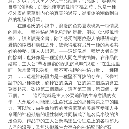
盾。所以，男女主人公從一見鐘情，到克服了“驕傲與
自尊”的障礙，沉浸到純靈的愛情幸福之時，只是一種
從外表的豪華到內心的真實的過渡，從虛偽的驕傲到自
然的坦誠的升華。
在無名氏的小說中，浪漫的色彩還表現為一種情思
的雋永、一種神秘的詩化哲理的辨析。例如《北極風情
畫》，讀者讀完全書，除了感受到兩位戀人的囈語式的
愛情的熾烈和瘋狂之外，總覺得還有另外一種的莫名其
妙的神秘，讓人去思索。——這好像是一種玩火者自焚
的慘劇，也好像是一種游戲人間之后的懺悔。在作品的
結尾，主人公“帶著無窮的深思的意味”說道：“在生活里
面，你常常可以碰到一種不可抗拒的神秘力量，一種阻
力，……這種神秘阻力是一種堅不可拔的存在。它像神
話中的那種獅妖，砍掉它的腦袋，它的第二個腦袋會立
刻長起來。砍掉第二個腦袋，還有第三個，第四個，第
五個。”——這可能就是主人公要追問的生命意識的玄
學，人永遠不可能擺脫生命旅途上的那種冥冥之中的阻
力。可以說，由生命旅程的奢侈豪華的美感享受和人生
命運的神秘殘酷的理性制約共同構成了無名氏小說的浪
漫色彩。作品中的主人公既渴望生命征途上的各種超凡
入圣的浪漫，又無法擺脫生命存在的神秘堅固的“石