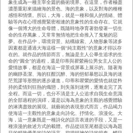
象生成為一種主宰全篇的藝術境界。在這里，作者極盡
濃墨重彩來描繪海的景色、海的意象，以及對海的種種
感悟和情懷。所以，大海，就是一種和個人的情緒、體
驗等內在心理感覺緊密相連的意象性的生命存在。它就
像一個博大的生命母體，既隨時地孕育著勃發著一切生
命的生存萬象，又常常無情地把生命推入了鬼魅的惡
夢。在作品中，環境背景、結構線索、人物形象等諸多
因素都是通過大海這樣一個“純主觀性”的意象才得以存
在的。就作品的情節而言，無論是主人公畢生追求的生
命的“圓全”的過程，還是印蒂與瞿縈兩位男女主人公的
愛情故事，都是在海這一背景或屏幕上展示的。隨著海
的幽靜圣潔、海的狂酣沉醉、海的悒郁暴怒以及海的迷
茫荒謬等形態的逐步遞進，印蒂和瞿縈的愛情也就從矜
持的柔情到狂熱的熾戀，到失落到迷惘，逐漸走完了其
全程。而這一切，也分不清是主人公追求自我生命意識
的全部過程的演繹，還是以海為意象的主觀的感覺體驗
的淋漓盡致的展現。就藝術的表現形式而言，作品竭力
使海這一主觀性的意象走向詩化、抒情化、浪漫化。大
海，這一意象既是一種詩化的語言表達的手段，又是一
種浪漫的敘述方式的載體。作品從頭至尾都是以海為題
目的精致優美的詩的語言、抑揚頓挫的詩的節奏，觸目