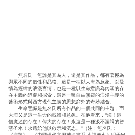
無名氏，無論是其為人，還是其作品，都有著極為
與眾不同的個性和品格。這是一種以大海為意象、以愛
情為經緯的浪漫言情，也是一種以生命意識為內涵的存
在主義的追蹤和探索，還是一種自由無羈的浪漫主義的
藝術形式與西方現代主義的思想窮究的奇妙結合。
生命意識是無名氏所有作品的一個共同的主題，而
大海又是這一生命的載體和意象。在他看來，“海！這
個魔迷的存在！偉大的存在！永遠是一種汲不涸竭的智
慧圣水！永遠給他以啟示和沉思。”（注：無名氏：
《海艷》，《中國現代文學補遺書系·小說卷七》明天出