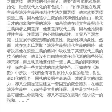
之間選擇，他選擇的都是前者。他要“盡可能把視覺原
始化，厭惡現代文化的有色鏡片……”如果讓他在現實
主義與浪漫主義兩種創作方法之間選擇，他當然要選擇
浪漫主義，因為他追求主觀的自我和個性的自由，欣賞
天才的想象和空靈的浪漫；如果讓他在現實主義與現代
主義兩者之間選擇，他要選擇現代主義，因為他推崇非
理性主義，注重源于內心體驗的感性、直覺乃至潛意
識，注重展示感覺形態的隨意性、微妙性和抽象性。然
而，就在無名氏選取了浪漫主義與現代主義的同時，或
者說當他在浪漫主義的藝術中吸收進了某些現代主義的
技巧的時候，他又沒有自由地去放任現代派的那些怪誕
和荒謬，而是執意地要保留一些古典主義的靜穆和素
樸，保留著一些貴族式的超然和神圣。正如他在《海
艷》中所說：“我們全有著對原始人永恒的迷戀，對生
命幻化的驚奇，固執的發掘生命底蘊，放縱最大的想象
力，卻又企圖從這里建立一套固定的觀念體系，在極度
浪漫主義中，仍保持著古典的謹嚴。其中最大特征是：
盡可能使生命復雜化，卻又不忘記在復雜中追求統一的
諧和。……”