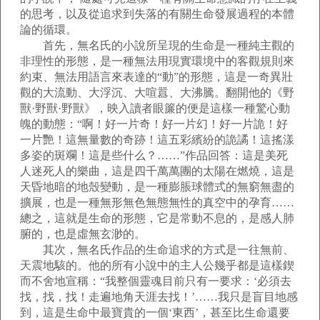
的思考，以及從追求到失落的有關生命發展過程的本體
論的循環。
首先，無名氏的小說所呈現的生命是一種純主觀的
非理性的形態，是一種無法用現實環境中的客觀規則來
約束、無法用語言來表達的“動”的形態，這是一奇異壯
觀的大流動、大浮沉、大喧囂、大沸騰。翻開他的《野
獸·野獸·野獸》，映入讀者眼簾的便是這樣一種驚心動
魄的動態：“啊！好一片奇！好一片幻！好一片詭！好
一片艷！這無量數的奇跡！這五彩繽紛的詭譎！這搖漾
多姿的斑斕！這是些什么？……”作品回答：這是美死
人迷死人的樂曲，這是四千萬萬團的太陽在燃燒，這是
天昏地暗的地殼變動，是一種膨脹球體式的無窮無盡的
擴展，也是一種無形無色無態無性的真空中的孕育……
總之，這就是生命的形態，它是常動不息的，是感人肺
腑的，也是虛無玄渺的。
其次，無名氏作品的生命追求的方式是一往無前、
天震地駭的。他的所有小說中的主人公幾乎都是這樣鍥
而不舍地宣稱：“我整個靈魂目前只有一要求：‘必須去
找，找，找！走遍地角天涯去找！’……我只是盲目地感
到，這是生命中最寶貴的一個‘東西’，甚至比生命還要