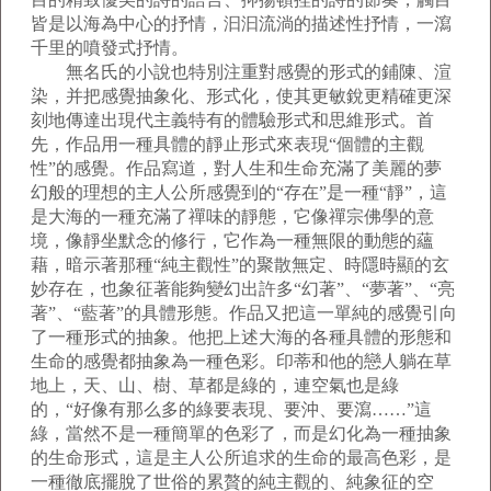
皆是以海為中心的抒情，汩汩流淌的描述性抒情，一瀉
千里的噴發式抒情。
無名氏的小說也特別注重對感覺的形式的鋪陳、渲
染，并把感覺抽象化、形式化，使其更敏銳更精確更深
刻地傳達出現代主義特有的體驗形式和思維形式。首
先，作品用一種具體的靜止形式來表現“個體的主觀
性”的感覺。作品寫道，對人生和生命充滿了美麗的夢
幻般的理想的主人公所感覺到的“存在”是一種“靜”，這
是大海的一種充滿了禪味的靜態，它像禪宗佛學的意
境，像靜坐默念的修行，它作為一種無限的動態的蘊
藉，暗示著那種“純主觀性”的聚散無定、時隱時顯的玄
妙存在，也象征著能夠變幻出許多“幻著”、“夢著”、“亮
著”、“藍著”的具體形態。作品又把這一單純的感覺引向
了一種形式的抽象。他把上述大海的各種具體的形態和
生命的感覺都抽象為一種色彩。印蒂和他的戀人躺在草
地上，天、山、樹、草都是綠的，連空氣也是綠
的，“好像有那么多的綠要表現、要沖、要瀉……”這
綠，當然不是一種簡單的色彩了，而是幻化為一種抽象
的生命形式，這是主人公所追求的生命的最高色彩，是
一種徹底擺脫了世俗的累贅的純主觀的、純象征的空