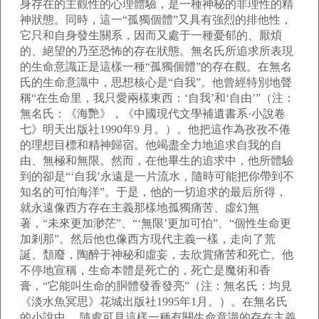
身存在的主觀性的心理體驗，是一種神秘的非理性的精
神狀態。同時，這一“孤獨個體”又具有強烈的排他性，
它只和自身發生關系，因而又處于一種憂郁的、厭煩
的、絕望的乃至恐怖的存在狀態。無名氏所追求所表現
的生命意識正是這樣一種“孤獨個體”的存在觀。在無名
氏的生命意識中，思想核心是“自我”。他曾經特別地聲
稱“在生命里，我只愛兩樣東西：‘自我’和‘自由’”（注：
無名氏：《海艷》，《中國現代文學補遺書系·小說卷
七》明天出版社1990年9 月。）。他把這作為孜孜不倦
的理想目標和精神歸宿。他竭盡全力地追求自我的自
由、無極和無限。然而，在他畢生的追求中，他所體驗
到的卻是“‘自我’永遠是一片流水，隨時可能把你帶到不
知名的可怕海洋”。于是，他的一切追求的最后所得，
就永遠像西方存在主義那樣地孤獨痛苦、虛幻無
著，“未來更加渺茫”、“‘無限’更加可怕”、“個性生命更
加剎那”。然后他也像西方現代主義一樣，走向了荒
誕、頹廢，陶醉于神秘和虛妄，去欣賞痛苦和死亡。他
不停地宣稱，生命本體是死亡的，死亡是魔術和香
膏，“它能叫生命的胴體發香發亮”（注：無名氏：均見
《淡水魚冥思》花城出版社1995年1月。）。在無名氏
的小說中， 隨處可見這樣一種有關生命意識的存在主義