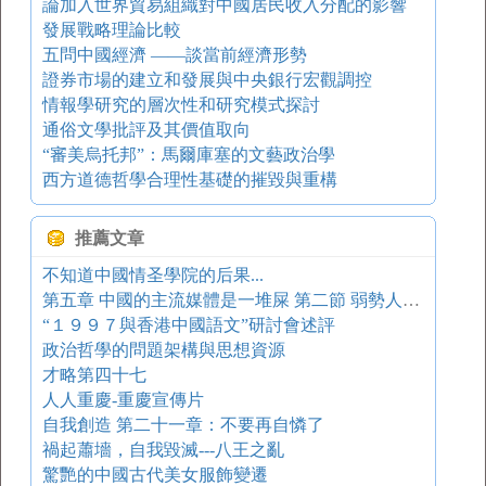
論加入世界貿易組織對中國居民收入分配的影響
發展戰略理論比較
五問中國經濟 ——談當前經濟形勢
證券市場的建立和發展與中央銀行宏觀調控
情報學研究的層次性和研究模式探討
通俗文學批評及其價值取向
“審美烏托邦”：馬爾庫塞的文藝政治學
西方道德哲學合理性基礎的摧毀與重構
推薦文章
不知道中國情圣學院的后果...
第五章 中國的主流媒體是一堆屎 第二節 弱勢人群對主流媒體應有的態度
“１９９７與香港中國語文”研討會述評
政治哲學的問題架構與思想資源
才略第四十七
人人重慶-重慶宣傳片
自我創造 第二十一章：不要再自憐了
禍起蕭墻，自我毀滅---八王之亂
驚艷的中國古代美女服飾變遷