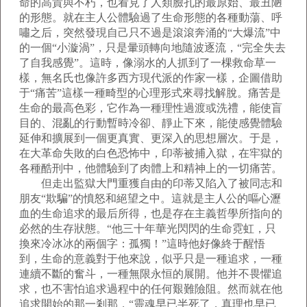
命的高貴與不朽，也看見了人類臉孔的最原始、最丑陋
的形態。就在主人公體驗過了生命形態的各種動蕩、呼
嘯之后，突然發現自己只不過是滾滾奔涌的“大爆流”中
的一個“小漩渦”，只是暈頭轉向地隨波逐流，“完全失去
了自我感覺”。這時，像溺水的人抓到了一棵救命草一
樣，無名氏也像許多西方現代派的作家一樣，企圖借助
于“痛苦”這樣一種畸型的心理形式來尋找解脫。痛苦是
生命的最高色彩，它作為一種理性過渡或洗禮，能使盲
目的、混亂的行動暫時冷卻、靜止下來，能使感覺體驗
延伸和擴展到一個更真實、更深入的思想層次。于是，
在大革命失敗的白色恐怖中，印蒂被捕入獄，在牢獄的
各種酷刑中，他體驗到了肉體上和精神上的一切痛苦。
但走出監獄大門重獲自由的印蒂又陷入了被同志和
朋友“欺騙”的憤怒和絕望之中。這就是主人公的嘔心瀝
血的生命追求的最后所得，也是存在主義哲學所指向的
必然的生存狀態。“他三十年華光閃閃的生命霓虹，只
換來冷冰冰的兩個字：孤獨！”這時他好像終于醒悟
到，生命的意義對于他來說，似乎只是一種追求，一種
連續不斷的奮斗，一種無限永恒的展開。他并不畏懼追
求，也不害怕追求過程中的任何艱難險阻。然而就在他
追求開始的那一剎那，“靈魂早已半死了，真理也早已