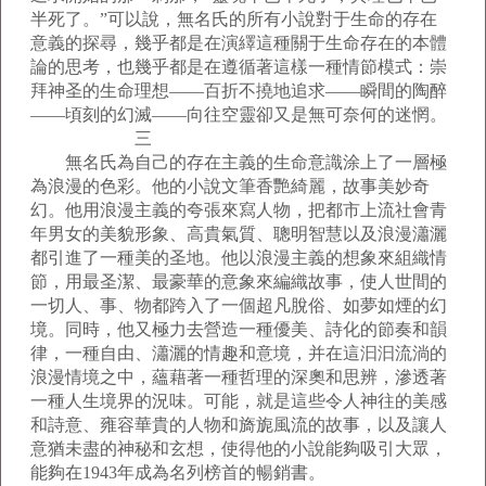
半死了。”可以說，無名氏的所有小說對于生命的存在
意義的探尋，幾乎都是在演繹這種關于生命存在的本體
論的思考，也幾乎都是在遵循著這樣一種情節模式：崇
拜神圣的生命理想——百折不撓地追求——瞬間的陶醉
——頃刻的幻滅——向往空靈卻又是無可奈何的迷惘。
三
無名氏為自己的存在主義的生命意識涂上了一層極
為浪漫的色彩。他的小說文筆香艷綺麗，故事美妙奇
幻。他用浪漫主義的夸張來寫人物，把都市上流社會青
年男女的美貌形象、高貴氣質、聰明智慧以及浪漫瀟灑
都引進了一種美的圣地。他以浪漫主義的想象來組織情
節，用最圣潔、最豪華的意象來編織故事，使人世間的
一切人、事、物都跨入了一個超凡脫俗、如夢如煙的幻
境。同時，他又極力去營造一種優美、詩化的節奏和韻
律，一種自由、瀟灑的情趣和意境，并在這汩汩流淌的
浪漫情境之中，蘊藉著一種哲理的深奧和思辨，滲透著
一種人生境界的況味。可能，就是這些令人神往的美感
和詩意、雍容華貴的人物和旖旎風流的故事，以及讓人
意猶未盡的神秘和玄想，使得他的小說能夠吸引大眾，
能夠在1943年成為名列榜首的暢銷書。