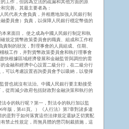
的工作，但因為立法的疏漏和其他方面的原
全和完善。其最主要者為：
人民代表大會負責，并相應地加強人民銀行制
金融委員會）負責，以保障人民銀行穩定幣值的
本來面目， 使之成為中國人民銀行制定和執
明確規定貨幣政策委員會的職責、組成和工作程
負責制的狀況，對理事會的人員組成、任期、
務稽核工作，并對貨幣政策委員會和執行理事會
，盡快根據區域經濟發展和金融監管與調控的需
要的金融和經濟中心設置二級分行，在二級分行
人，可以考慮設置咨詢委員會予以吸納，以發揮
監督也就沒有法治。中國人民銀行要主動接受
下，從而減少政府包括財政對金融決策和執行的
證法令的執行呢？第一，對法令的執行加以監
6年版，第41頁。）《人行法》第7章對諸多違
惜的是對于如何落實這些法律規定還缺乏切實配
僅有禁止性規定，而無具體的懲罚制裁措施，這