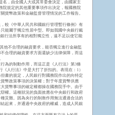
提名，由全國人大或其常委會決定，由國家主
國務院規定的其他重要事項作出決定，報國務院
有關貨幣政策和金融監督管理情況的工作報告。
，較《中華人民共和國銀行管理暫行條例》有
多只能屬于獨立性居中型。即如我國中央銀行戴
央銀行法所享有的相對獨立性，遠不足以使它能
其他不合理的融資要求，能否獨立進行金融監
御不合理的融資要求方面還缺少法律保障，而這
。
行為的制動作用，而這正是《人行法》第3條
行《人行法》中是大打了折扣的。表現在：1）
9條但書的規定，人民銀行對國務院作出的向特定
般貨幣政策事項的決策權；對于年度貨幣供應
重大貨幣事項的確定權都操在國務院手中。由于
抗辯權。這種狀況的負面效應在中央銀行和政府
一種災難。因為央行的制衡作用無法通過合法的
聯結起來，并通過中央政府的權威，造成人民銀
性和組織保障性。在這方面既有立法上的原