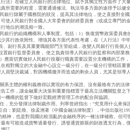
法》在確立人民銀行的法律地位、賦予其獨立性方面作了大量
職責所需要的程度，需要通過修法、執法等多方面的途徑予以健
民銀行隸屬于國務院的狀況，提高其法律地位，使之直接對全國
，可使人民銀行對全國人大常委會的財經委員會（或成立專門的
銀行地位的潮流相一致。
民銀行的組織機構和人事制度。包括：1）恢復貨幣政策委員會的
減少其行政依附性、增強其各方面代表性考慮，在《人行法》中
行長、副行長及其重要職能部門主管組成，改變人民銀行行長個人
設置銀行監督委員會， 使之負責領導人民銀行的監察和內部業
 ）應當切實做好人民銀行按履行職責需要設置分支機構的工作
只在相對獨立的大金融中心設立一級分行，在一級分行管轄區重
理人員堅決裁減，對因機構撤并而造成的剩余人員，尤其是領導
關系主體的權利義務得以實現的有力保證。沒有嚴格有力的法律
報告工作，讓金融重大決策和重要指標置于最高立法機關監督之
同一機構的監督下做好宏觀經濟管理工作的配合與協調。
任，充分發揮法律制裁作用。列寧曾經指出：“究竟用什么來保
自：劉廷煥、徐孟洲著《中國金融法律制度》，中信出版社199
的精神，也是對我國比較混亂的金融秩序的一種法律補救。但可
對最有可能造成貨幣過量發行、誘發通貨膨脹的財政透支行為，
以增訂。