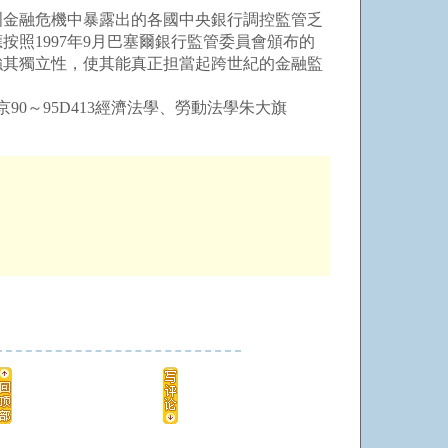
金融危機中暴露出的各國中央銀行調控監管乏
照1997年9月巴塞爾銀行監管委員會頒布的
強其獨立性，使其能真正担當起跨世紀的金融監
京90～95D413經濟法學、勞動法學朱大旗