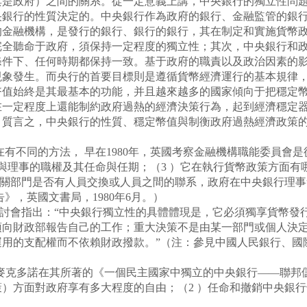
其是政府）之間的關系。從一定意義上講，中央銀行的獨立性問
行的性質決定的。中央銀行作為政府的銀行、金融監管的銀行
的金融機構，是發行的銀行、銀行的銀行，其在制定和實施貨幣
完全聽命于政府，須保持一定程度的獨立性；其次，中央銀行和
條件下、任何時期都保持一致。基于政府的職責以及政治因素的
現象發生。而央行的首要目標則是遵循貨幣經濟運行的基本規律
幣值始終是其最基本的功能，并且越來越多的國家傾向于把穩定
在一定程度上還能制約政府過熱的經濟決策行為，起到經濟穩定
。質言之，中央銀行的性質、穩定幣值與制衡政府過熱經濟政策
不同的方法， 早在1980年，英國考察金融機構職能委員會是
與理事的職權及其任命與任期；（3 ）它在執行貨幣政策方面有
有關部門是否有人員交換或人員之間的聯系，政府在中央銀行理事
》，英國文書局，1980年6月。）
研討會指出：“中央銀行獨立性的具體體現是，它必須獨享貨幣發
須向財政部報告自己的工作；重大決策不是由某一部門或個人決
運用的支配權而不依賴財政撥款。”（注：參見中國人民銀行、國
麥克多諾在其所著的《一個民主國家中獨立的中央銀行——聯邦
）方面對政府享有多大程度的自由；（2 ）任命和撤銷中央銀行