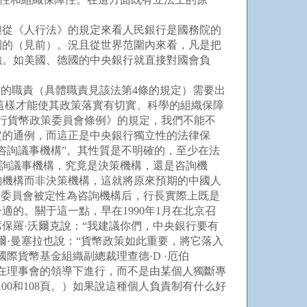
從《人行法》的規定來看人民銀行是國務院的
利的（見前）。況且從世界范圍內來看，凡是把
強。如美國、德國的中央銀行就直接對國會負
。
的職責（具體職責見該法第4條的規定）需要出
這樣才能使其政策落實有切實、科學的組織保障
民銀行貨幣政策委員會條例》的規定，我們不能不
定的通例，而這正是中央銀行獨立性的法律保
咨詢議事機構”。其性質是不明確的，至少在法
咨詢議事機構，究竟是決策機構，還是咨詢機
詢機構而非決策機構，這就將原來預期的中國人
策委員會被定性為咨詢機構后，行長實際上既是
的。關于這一點，早在1990年1月在北京召
保羅·沃爾克說：“我建議你們，中央銀行要有
·曼塞拉也說：“貨幣政策如此重要，將它落入
際貨幣基金組織副總裁理查德·D ·厄伯
在理事會的領導下進行，而不是由某個人獨斷專
0和108頁。）如果說這種個人負責制有什么好