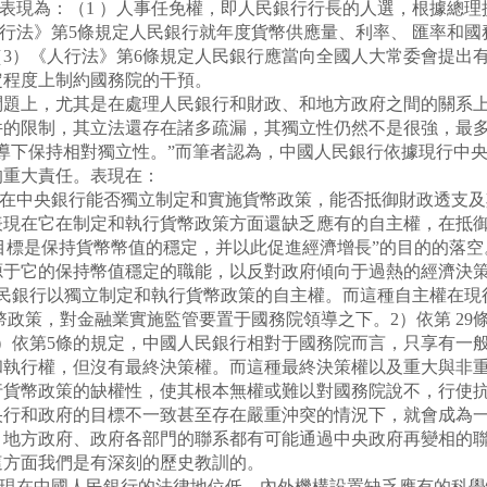
表現為：（1 ）人事任免權，即人民銀行行長的人選，根據總理
人行法》第5條規定人民銀行就年度貨幣供應量、利率、 匯率和
3）《人行法》第6條規定人民銀行應當向全國人大常委會提出
定程度上制約國務院的干預。
上，尤其是在處理人民銀行和財政、和地方政府之間的關系上
件的限制，其立法還存在諸多疏漏，其獨立性仍然不是很強，最
導下保持相對獨立性。”而筆者認為，中國人民銀行依據現行中
的重大責任。表現在：
在中央銀行能否獨立制定和實施貨幣政策，能否抵御財政透支及
表現在它在制定和執行貨幣政策方面還缺乏應有的自主權，在抵
策目標是保持貨幣幣值的穩定，并以此促進經濟增長”的目的的落空
它的保持幣值穩定的職能，以反對政府傾向于過熱的經濟決策
民銀行以獨立制定和執行貨幣政策的自主權。而這種自主權在現
幣政策，對金融業實施監管要置于國務院領導之下。2）依第 2
）依第5條的規定，中國人民銀行相對于國務院而言，只享有一
和執行權，但沒有最終決策權。而這種最終決策權以及重大與非
行貨幣政策的缺權性，使其根本無權或難以對國務院說不，行使
央行和政府的目標不一致甚至存在嚴重沖突的情況下，就會成為
、地方政府、政府各部門的聯系都有可能通過中央政府再變相的
這方面我們是有深刻的歷史教訓的。
現在中國人民銀行的法律地位低、內外機構設置缺乏應有的科學