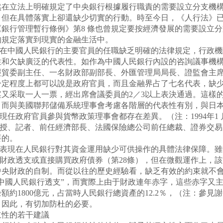
立法上明確規定了中央銀行根據履行職責的需要設立分支機構
，但在具體落實上卻還缺少切實的行動。時至今日，《人行法》
的《銀行管理暫行條例》第8 條也曾規定要按經濟發展的需要設立
的規定落實到現實的金融生活中。
在中國人民銀行的主要官員的任職缺乏明確的法律規定，行政機
和欠缺廣泛的代表性。如作為中國人民銀行內設的咨詢議事機構
經貿委副主任、一名財政部副部長、外匯管理局局長、證監會主
一定程度上都可以說是政府官員，而且金融界占了七名代表，缺
又采取一人一票，經出席會議委員的2／3以上表決通過。這樣
，而與美國聯邦儲備系統理事會考慮各階層的代表性有別，與日
排除現任政府官員參與貨幣政策理事會都存在差異。（注：1994年
教授、記者、前任經濟部長、法國保險總公司前任總裁、證券交易
要的。
表現在人民銀行對其資金運用缺少可供操作的具體法律保障。雖
府財政透支或直接購買政府債券（第28條），但在微觀運作上，
央財政的自制。而從以往的歷史經驗看，缺乏有效的約束就不會有
中國人民銀行透支”，而實際上由于財政連年赤字，這些赤字又主
約1800億元，占當時人民銀行總資產的12.2％，（注：參
多。因此，有切加防杜的必要。
的若干建議