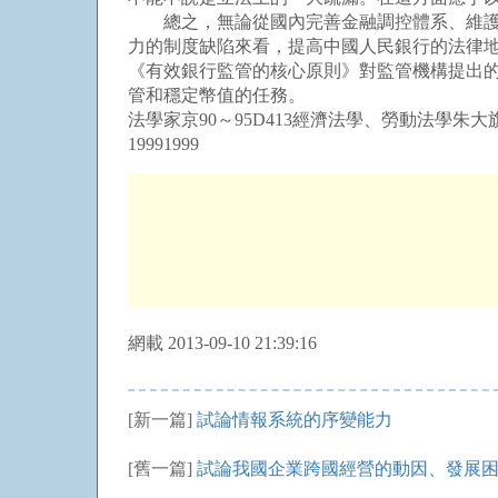
總之，無論從國內完善金融調控體系、維護金
力的制度缺陷來看，提高中國人民銀行的法律地
《有效銀行監管的核心原則》對監管機構提出
管和穩定幣值的任務。
法學家京90～95D413經濟法學、勞動法學朱大
19991999
網載 2013-09-10 21:39:16
[新一篇]
試論情報系統的序變能力
[舊一篇]
試論我國企業跨國經營的動因、發展