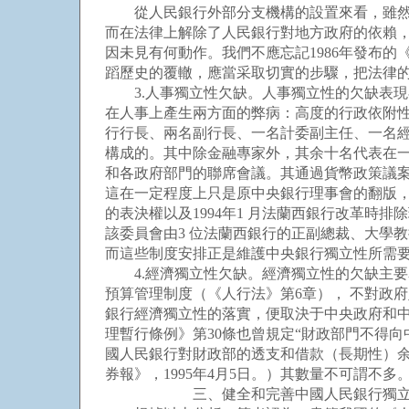
從人民銀行外部分支機構的設置來看，雖然在
而在法律上解除了人民銀行對地方政府的依賴
因未見有何動作。我們不應忘記1986年發布
蹈歷史的覆轍，應當采取切實的步驟，把法律
3.人事獨立性欠缺。人事獨立性的欠缺表現
在人事上產生兩方面的弊病：高度的行政依附性
行行長、兩名副行長、一名計委副主任、一名
構成的。其中除金融專家外，其余十名代表在
和各政府部門的聯席會議。其通過貨幣政策議案
這在一定程度上只是原中央銀行理事會的翻版
的表決權以及1994年1 月法蘭西銀行改革時
該委員會由3 位法蘭西銀行的正副總裁、大學
而這些制度安排正是維護中央銀行獨立性所需
4.經濟獨立性欠缺。經濟獨立性的欠缺主要
預算管理制度（《人行法》第6章）， 不對政
銀行經濟獨立性的落實，便取決于中央政府和中
理暫行條例》第30條也曾規定“財政部門不得向
國人民銀行對財政部的透支和借款（長期性）余額
券報》，1995年4月5日。）其數量不可謂不
三、健全和完善中國人民銀行獨立性