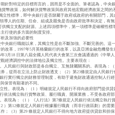
針對特定的目標而言的，因而是不全面的。筆者認為，中央銀
施貨幣政策，如何解決貨幣政策與政府其他宏觀經濟政策之間的
織獨立性標準，即中央銀行是否隸屬于政府或政府的有關部門，其
要領導人的任期、任命、組成及罷免是否由政府批準和決定，有無
可供獨立支配的財源。上述四項標準中，第一項標準是確權性標
自主行使的多方面的制度安排。
及加強的必要性
使中央銀行職能以來，其獨立性是在不斷加強、不斷完善的。這
銀行的改革，1997年5月英格蘭銀行的改革，以及亞洲金融危機
5年3月18 日第八屆全國人民代表大會第三次會議通過的《中
宏觀經濟調控中的法律地位及獨立性。主要表現在：
人民銀行與財政部是各自獨立、互無隸屬關系的。表現為：（1
券，從而在立法上防止財政透支；（2）第23條規定由人民銀行
人民銀行實行獨立的財務管理制度，有助于避免財政通過控制人行
納與保管有顯著的不同。
性。表現為：（1 ）明確規定人民銀行不得向政府部門提供貸款
銀行依法獨立執行貨幣政策、履行職責、開展業務，不受各政府
表現為：（1 ）《人行法》第7條規定人民銀行依法獨立執行貨
2 ）第12條規定人民銀行根據履行職責（而非行政區劃）的需
作；（3）第29 條規定人民銀行不得向地方政府提供貸款和担