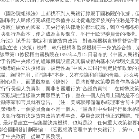
國務院組織法》上都找不到人民銀行隸屬于國務院的依據，但
屬關系對人民銀行完成穩定幣值并以此促進經濟發展的任務是不
取得較佳績效的國家，其央行的法律地位都比較高，獨立性都很
中央銀行為藍本，使之成為高度獨立、平行于歐盟委員會的機構
法》賦予其“制定和實施貨幣政策，對金融機構實施監督管理”
個集立法（決策）機構、執行機構和監督機構于一身的綜合體，
該章第11條授權由國務院在1997年4月15 日發布的《中國人
悖于各國中央銀行的組織機構設置及其構成都由基本法律明文規
機構經由立法授權后，被定性為“中國人民銀行制定貨幣政策的
參謀、顧問作用，而“議事”本身，又有決議和商議的含義。那么
兩難心理）。而通觀整個《條例》，是將貨幣政策委員會作為咨
行行長個人負責制，而非各國通行的“合議負責制”，在貨幣政
宏觀調控這樣重大而艱巨的工作，壓在一個人的肩上顯然是不合適
融專家和官員就有忠告。（注：美國聯邦儲備系統理事會前主席
策機構，一個委員會而不是一個人。”墨西哥中央銀行行長米格爾
央銀行都有決定貨幣政策的理事會、委員會或其他正式團體。”國
說，最好是建立一個集體決策機構。也就是說，任何重大決策都要
合國開發計劃署編：《宏觀經濟管理中的中央銀行》，第95、10
命于中央政府、從屬于國務院。