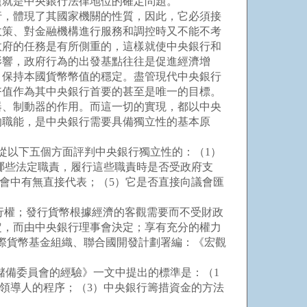
題就是中央銀行法律地位的確定問題。
，體現了其國家機關的性質，因此，它必須接
政策、對金融機構進行服務和調控時又不能不考
政府的任務是有所側重的，這樣就使中央銀行和
影響，政府行為的出發基點往往是促進經濟增
，保持本國貨幣幣值的穩定。盡管現代中央銀行
幣值作為其中央銀行首要的甚至是唯一的目標。
器、制動器的作用。而這一切的實現，都以中央
的職能，是中央銀行需要具備獨立性的基本原
從以下五個方面評判中央銀行獨立性的：（1）
哪些法定職責，履行這些職責時是否受政府支
會中有無直接代表；（5）它是否直接向議會匯
行權；發行貨幣根據經濟的客觀需要而不受財政
定，而由中央銀行理事會決定；享有充分的權力
際貨幣基金組織、聯合國開發計劃署編：《宏觀
儲備委員會的經驗》一文中提出的標準是：（1
領導人的程序；（3）中央銀行籌措資金的方法