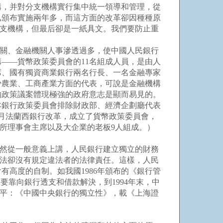
，并對分支機構實行集中統一領導和管理，從
已頒布實施兩年多，而這方面的改革卻因種種原
分支機構，但最后卻是一紙具文。我們要防止重
關、金融機關人事滲透過多，使中國人民銀行
——貨幣政策委員會的11名組成人員，是由人
席、國有獨資商業銀行兩名行長、一名金融專家
少農業、工商產業方面的代表，可說是金融機構
的政策議案體現極強的政府意志是顯而易見的。
本銀行政策委員會排除財政部、經濟企劃廳代表
1 月法蘭西銀行改革，成立了貨幣政策委員會，
所理事會主席以及大企業的老板9人組成。）
然從一般意義上講，人民銀行建立獨立的財務
該法卻沒有規定違法者的法律責任。這樣，人民
高度的自制。如我國1986年頒布的《銀行管
要靠向銀行透支和借款解決，到1994年末，中
見謝平：《中國中央銀行的獨立性》，載《上海證