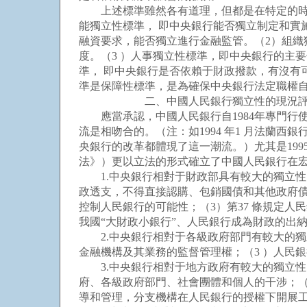
上述標準雖然各有道理，但都是在特定的時期
能獨立性標準， 即中央銀行能否獨立制定和實
融資要求，能否獨立進行金融監管。（2）組
度。（3 ）人事獨立性標準，即中央銀行的主
準， 即中央銀行是否依賴于財政撥款，有沒有
準是保障性標準，是為確保中央銀行法定職權
二、中國人民銀行獨立性的現況評析
應當承認，中國人民銀行自1984年專門行
流是相吻合的。（注：如1994 年1 月法蘭西
央銀行的改革都體現了這一潮流。）尤其是199
法》）更以立法的形式確立了中國人民銀行在
1.中央銀行相對于財政部具有較大的獨立性。
政透支，不得直接認購、包銷國債和其他政府債
控制人民銀行的可能性；（3）第37 條規定
我國“大財政小銀行”、人民銀行成為財政的出
2.中央銀行相對于各級政府部門有較大的獨立
金融機構及其業務的監督管理權；（3 ）人民
3.中央銀行相對于地方政府有較大的獨立性。
府、各級政府部門、社會團體和個人的干涉；（
導和管理，分支機構在人民銀行的授權下開展工