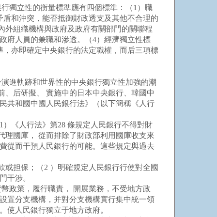
行獨立性的衡量標準應有四個標準：（1）職
矛盾和沖突，能否抵御財政透支及其他不合理的
內外組織機構與政府及政府有關部門的關聯程
政府人員的兼職和滲透。（4）經濟獨立性標
準，亦即確定中央銀行的法定職權，而后三項標
一演進軌跡和世界性的中央銀行獨立性加強的潮
發生前、后研擬、 實施中的日本中央銀行、韓國中
華人民共和國中國人民銀行法》（以下簡稱《人行
）《人行法》第28 條規定人民銀行不得對財
代理國庫， 從而排除了財政部利用國庫收支來
經費從而干預人民銀行的可能。這些規定與過去
或担保；（2 ）明確規定人民銀行行使對全國
部門干涉。
幣政策，履行職責， 開展業務，不受地方政
要設置分支機構，并對分支機構實行集中統一領
保。使人民銀行獨立于地方政府。