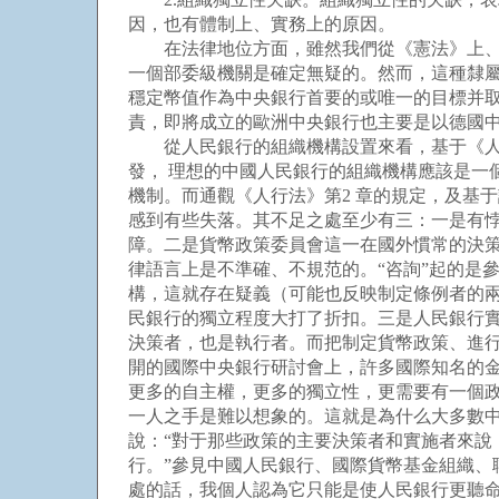
因，也有體制上、實務上的原因。
在法律地位方面，雖然我們從《憲法》上、《
一個部委級機關是確定無疑的。然而，這種隸
穩定幣值作為中央銀行首要的或唯一的目標并
責，即將成立的歐洲中央銀行也主要是以德國
從人民銀行的組織機構設置來看，基于《人行
發， 理想的中國人民銀行的組織機構應該是一
機制。而通觀《人行法》第2 章的規定，及基于
感到有些失落。其不足之處至少有三：一是有
障。二是貨幣政策委員會這一在國外慣常的決策
律語言上是不準確、不規范的。“咨詢”起的是
構，這就存在疑義（可能也反映制定條例者的
民銀行的獨立程度大打了折扣。三是人民銀行實
決策者，也是執行者。而把制定貨幣政策、進行
開的國際中央銀行研討會上，許多國際知名的金
更多的自主權，更多的獨立性，更需要有一個政
一人之手是難以想象的。這就是為什么大多數中
說：“對于那些政策的主要決策者和實施者來
行。”參見中國人民銀行、國際貨幣基金組織、聯
處的話，我個人認為它只能是使人民銀行更聽