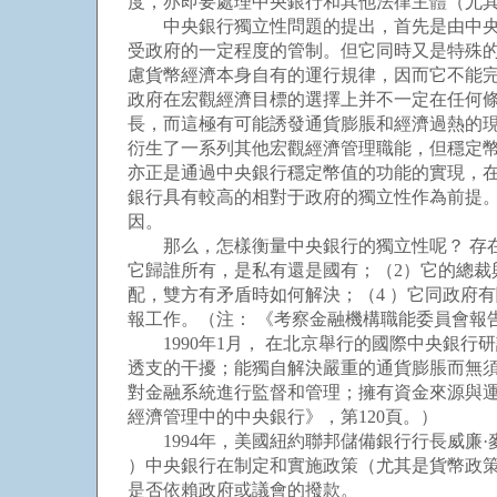
度，亦即要處理中央銀行和其他法律主體（尤
中央銀行獨立性問題的提出，首先是由中央銀
受政府的一定程度的管制。但它同時又是特殊
慮貨幣經濟本身自有的運行規律，因而它不能
政府在宏觀經濟目標的選擇上并不一定在任何
長，而這極有可能誘發通貨膨脹和經濟過熱的
衍生了一系列其他宏觀經濟管理職能，但穩定
亦正是通過中央銀行穩定幣值的功能的實現，
銀行具有較高的相對于政府的獨立性作為前提
因。
那么，怎樣衡量中央銀行的獨立性呢？ 存在有
它歸誰所有，是私有還是國有；（2）它的總裁
配，雙方有矛盾時如何解決；（4 ）它同政府
報工作。（注： 《考察金融機構職能委員會報告
1990年1月， 在北京舉行的國際中央銀行
透支的干擾；能獨自解決嚴重的通貨膨脹而無
對金融系統進行監督和管理；擁有資金來源與
經濟管理中的中央銀行》，第120頁。）
1994年，美國紐約聯邦儲備銀行行長威廉·
）中央銀行在制定和實施政策（尤其是貨幣政策
是否依賴政府或議會的撥款。