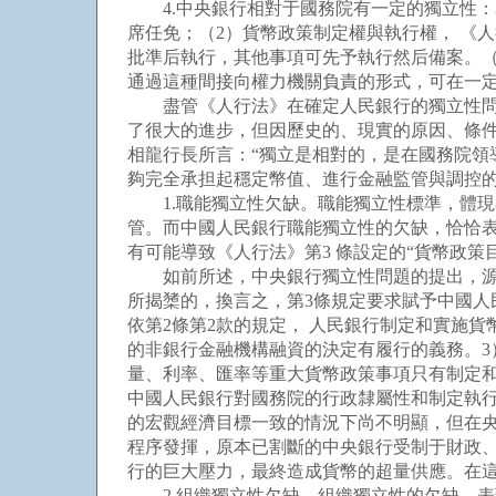
4.中央銀行相對于國務院有一定的獨立性：
席任免；（2）貨幣政策制定權與執行權， 《
批準后執行，其他事項可先予執行然后備案。（
通過這種間接向權力機關負責的形式，可在一
盡管《人行法》在確定人民銀行的獨立性問題
了很大的進步，但因歷史的、現實的原因、條
相龍行長所言：“獨立是相對的，是在國務院領
夠完全承担起穩定幣值、進行金融監管與調控
1.職能獨立性欠缺。職能獨立性標準，體現
管。而中國人民銀行職能獨立性的欠缺，恰恰
有可能導致《人行法》第3 條設定的“貨幣政
如前所述，中央銀行獨立性問題的提出，源于
所揭橥的，換言之，第3條規定要求賦予中國人
依第2條第2款的規定， 人民銀行制定和實施貨
的非銀行金融機構融資的決定有履行的義務。3
量、利率、匯率等重大貨幣政策事項只有制定
中國人民銀行對國務院的行政隸屬性和制定執
的宏觀經濟目標一致的情況下尚不明顯，但在
程序發揮，原本已割斷的中央銀行受制于財政
行的巨大壓力，最終造成貨幣的超量供應。在
2.組織獨立性欠缺。組織獨立性的欠缺，表