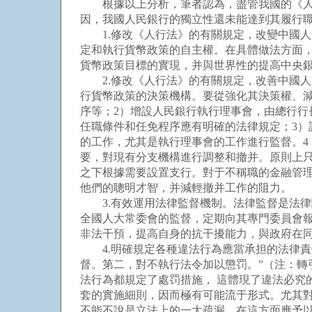
根據以上分析，筆者認為，盡管我國的《人行
因，我國人民銀行的獨立性還未能達到其履行
1.修改《人行法》的有關規定，改變中國人
定和執行貨幣政策的自主權。在具體做法方面
貨幣政策目標的實現，并與世界性的提高中央
2.修改《人行法》的有關規定，改善中國人
行貨幣政策的決策機構。要從強化其決策權、
序等；2）增設人民銀行執行理事會，由總行
任職條件和任免程序應有明確的法律規定；3）
的工作，尤其是執行理事會的工作進行監督。4
要，對現有分支機構進行調整和撤并。原則上
之下根據需要設置支行。對于不稱職的金融管
他們的聰明才智，并減輕撤并工作的阻力。
3.有效運用法律監督機制。法律監督是法律
全國人大常委會的監督，定期向其專門委員會
非法干預，提高自身的抗干擾能力，與政府在
4.明確規定各種違法行為應當承担的法律責
督。第二，對不執行法令加以懲罚。”（注：轉引
法行為都規定了處罚措施， 這體現了違法必究
套的實施細則，因而極有可能流于形式。尤其
不能不說是立法上的一大疏漏。在這方面應予