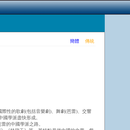
簡體
傳統
性的歌劇(包括音樂劇)、舞劇(芭蕾)、交響
中國學派盡快形成。
芭蕾的中國學派之路。