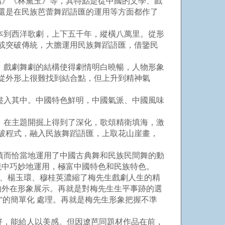
福》《林黛玉》等，其特點是從中國的文學、戲
取還是在民族芭蕾舞蹈語匯的運用等方面都作了
本到西洋歌劇，上下五千年，縱橫八萬里。從形
；或突破傳統，大膽運用民族舞蹈語匯，借鑒民
。戲劇舞劇的結構使得劇情明白曉暢，人物形象
果從外形上很難找到結合點，但上升到精神氣
盡入其中。中國特色鮮明，中國氣派、中國風味
，在主題開掘上得到了深化，歌頌精衛填海，激
突破程式，融入民族舞蹈語匯，上取花山崖畫，
慎而恰當地運用了中國古典舞和民族民間舞的動
境中巧妙地運用，極富中國特色和民族特色。
、楊玉環、穆桂英濃縮了梅先生戲劇人生的精
的外在形象展示。再就是對梅先生生平事跡的選
”的簡單化 處理。再就是梅先生形象把握不準
好，能給人以美感。但因遼芭同題材作品在前，