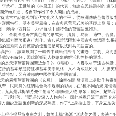
作有前10年的《雷雨》《家》《魂》《 阿Q》《傷逝》《祝
，李承祥、王世琦的《林黛玉》的代表，無論在民族題材的 選
蕾舞團齊頭并進，各自都作出了令人矚目的成績。
遠古神話傳說到近代文化名人的生平， 從歐洲傳統芭蕾原版
本形態特征、基本美學風格，在古典芭蕾形式美的基礎上發 展
璧，熔鑄中西舞語，力求自成中國特色的芭蕾語匯體系。
，全劇洋溢著古典芭蕾的形式美，清麗 、均衡、適中、合度
神氣韻方面著眼進行創作。古典芭蕾語匯和中國古典舞語匯 如
蹈的靈秀同古典芭蕾的優雅便是可以找到共同語言的。
掛》，該劇展開了一幅舊中國民俗風情 的畫卷，京劇、麻將
是戲沒有編好，因此影響到人物形象的鮮活和性格的塑造。
是天津芭蕾舞團新近創作的《精衛》。 內容取材于遠古神話
芭蕾的基本形態特征和基本美學風格，又不為成法所拘，大 膽
芭蕾特點，又有濃郁的中國作風和中國氣派。
的廣州芭蕾舞團的《玄鳳》。編舞在開 發演員上身動作時審
飄帶，民間舞的紅綢結合為不規則的彩綢，在3種不同的規 定情
尤其是以梅蘭芳先生創造的4個舞臺人物 形象：虞姬、趙艷容
塊，干凈利落。問題是沒深入人物內心，因此感覺只流于表面 化
舞方面缺乏語匯創新的深思熟慮，作了“上身拉山膀，下身立足尖
得小提琴協奏曲之利，舞美上揚“海派 ”形式美之優，表演也