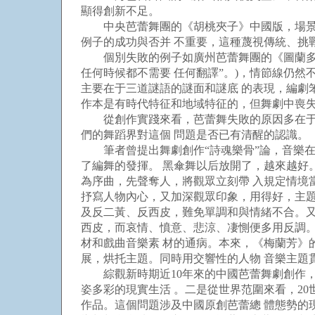
顯得創新不足。
中央芭蕾舞團的《胡桃夾子》中國版，場景將
例子的成功與否并 不重要，這種蔑視傳統、挑
個別失敗的例子如廣州芭蕾舞團的《圖蘭多》
任何時候都不需要 任何翻譯”。)，情節線仍
主要在于三道謎語的謎面和謎底 的表現，編劇
作本是有時代特征和地域特征的，但舞劇中喪失
從創作實踐來看，芭蕾舞失敗的原因多在于劇
們的舞蹈界對這個 問題是否已有清醒的認識。
筆者曾提出舞劇創作“詩魂樂骨”論，音樂在
了編舞的發揮。 黑傘舞以后放開了，越來越好
為序曲，先聲奪人，將觀眾立刻帶 入規定情境
抒寫人物內心，又加深觀眾印象，用得好，主題
及反二黃、反西皮，難免單調和與情緒不合。又
西皮，而哀情、憤意、悲涼、凄惻便多用反調。
材和戲曲音樂素 材的通病。本來，《梅蘭芳》
展，烘托主題。同時用交響性的人物 音樂主題
綜觀新時期近10年來的中國芭蕾舞劇創作，
姿多彩的現實生活 。二是從世界范圍來看，2
作品。這個問題涉及中國原創芭蕾總 體態勢的