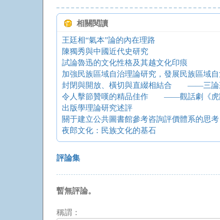
相關閱讀
王廷相“氣本”論的內在理路
陳獨秀與中國近代史研究
試論魯迅的文化性格及其越文化印痕
加強民族區域自治理論研究，發展民族區域自
令人擊節贊嘆的精品佳作 ——觀話劇《虎
出版學理論研究述評
關于建立公共圖書館參考咨詢評價體系的思考
夜郎文化：民族文化的基石
評論集
暫無評論。
稱謂：