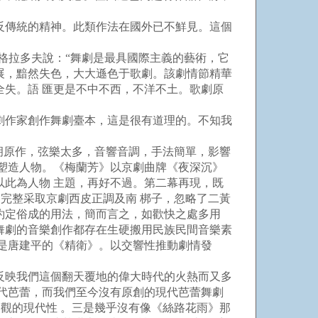
反傳統的精神。此類作法在國外已不鮮見。這個
格拉多夫說：“舞劇是最具國際主義的藝術，它
發展，黯然失色，大大遜色于歌劇。該劇情節精華
全失。語 匯更是不中不西，不洋不土。歌劇原
劇作家創作舞劇臺本，這是很有道理的。不知我
胡原作，弦樂太多，音響音調，手法簡單，影響
和塑造人物。《梅蘭芳》以京劇曲牌《夜深沉》
以此為人物 主題，再好不過。第二幕再現，既
多完整采取京劇西皮正調及南 梆子，忽略了二黃
約定俗成的用法，簡而言之，如歡快之處多用
舞劇的音樂創作都存在生硬搬用民族民間音樂素
的是唐建平的《精衛》。以交響性推動劇情發
反映我們這個翻天覆地的偉大時代的火熱而又多
現代芭蕾，而我們至今沒有原創的現代芭蕾舞劇
美觀的現代性 。三是幾乎沒有像《絲路花雨》那