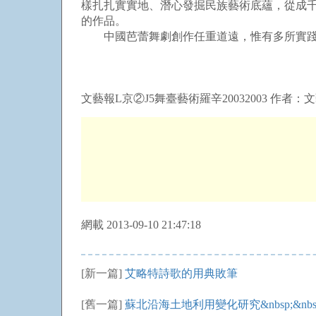
樣扎扎實實地、潛心發掘民族藝術底蘊，從成千
的作品。
中國芭蕾舞劇創作任重道遠，惟有多所實踐
文藝報L京②J5舞臺藝術羅辛20032003 作者：文
網載 2013-09-10 21:47:18
[新一篇]
艾略特詩歌的用典敗筆
[舊一篇]
蘇北沿海土地利用變化研究&nbsp;&nbs