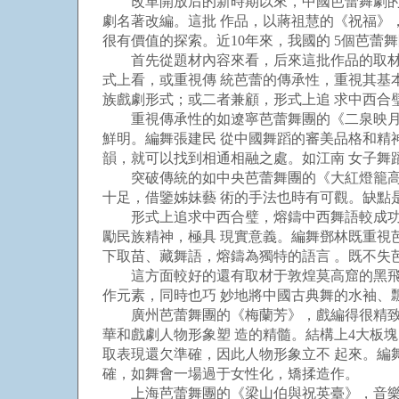
改革開放后的新時期以來，中國芭蕾舞劇的創
劇名著改編。這批 作品，以蔣祖慧的《祝福》
很有價值的探索。近10年來，我國的 5個芭
首先從題材內容來看，后來這批作品的取材從
式上看，或重視傳 統芭蕾的傳承性，重視其基
族戲劇形式；或二者兼顧，形式上追 求中西合
重視傳承性的如遼寧芭蕾舞團的《二泉映月》
鮮明。編舞張建民 從中國舞蹈的審美品格和精
韻，就可以找到相通相融之處。如江南 女子舞
突破傳統的如中央芭蕾舞團的《大紅燈籠高高
十足，借鑒姊妹藝 術的手法也時有可觀。缺點
形式上追求中西合璧，熔鑄中西舞語較成功的
勵民族精神，極具 現實意義。編舞鄧林既重視
下取苗、藏舞語，熔鑄為獨特的語言 。既不失
這方面較好的還有取材于敦煌莫高窟的黑飛天
作元素，同時也巧 妙地將中國古典舞的水袖、
廣州芭蕾舞團的《梅蘭芳》，戲編得很精致，
華和戲劇人物形象塑 造的精髓。結構上4大板
取表現還欠準確，因此人物形象立不 起來。編
確，如舞會一場過于女性化，矯揉造作。
上海芭蕾舞團的《梁山伯與祝英臺》，音樂上