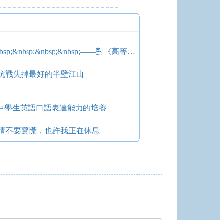
學術規范化與學術環境的建構&nbsp;&nbsp;&nbsp;&nbsp;——對《高等學校哲學社會科學研究學術規范(試行)》之合法性的質疑
抗戰失掉最好的半壁江山
中學生英語口語表達能力的培養
請不要驚慌，也許我正在休息