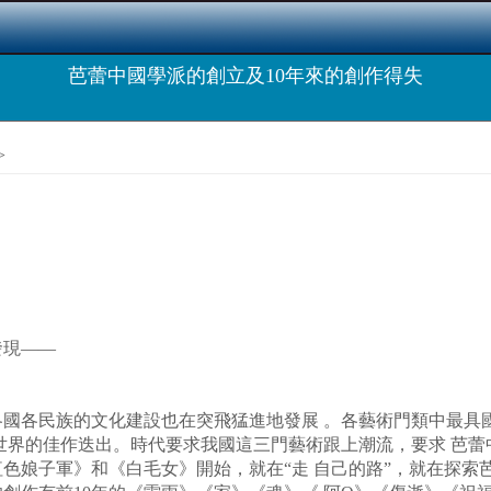
芭蕾中國學派的創立及10年來的創作得失
>
發現——
民族的文化建設也在突飛猛進地發展 。各藝術門類中最具國際
世界的佳作迭出。時代要求我國這三門藝術跟上潮流，要求 芭蕾
娘子軍》和《白毛女》開始，就在“走 自己的路”，就在探索