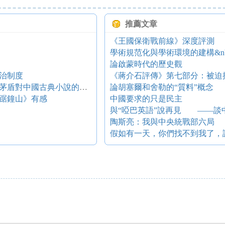
推薦文章
《王國保衛戰前線》深度評測
論啟蒙時代的歷史觀
治制度
《蔣介石評傳》第七部分：被迫
封閉與開放、橫切與直綴相結合 ——三論茅盾對中國古典小說的繼承與發展
論胡塞爾和舍勒的“質料”概念
踞鐘山》有感
中國要求的只是民主
與“啞巴英語”說再見 ——談
陶斯亮：我與中央統戰部六局
假如有一天，你們找不到我了，