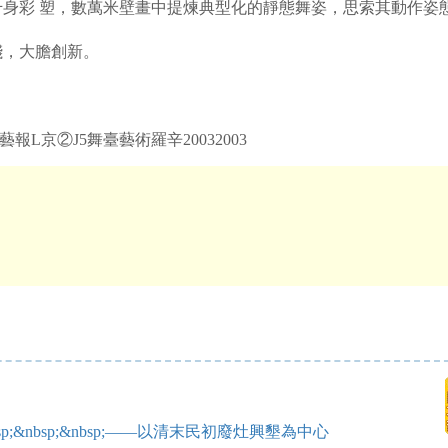
身彩 塑，數萬米壁畫中提煉典型化的靜態舞姿，思索其動作姿
，大膽創新。
藝報L京②J5舞臺藝術羅辛20032003
p;&nbsp;&nbsp;——以清末民初廢灶興墾為中心