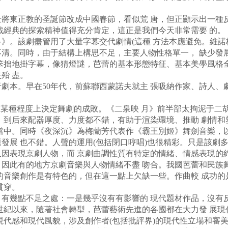
東正教的圣誕節改成中國春節，看似荒 唐，但正顯示出一種
戰經典的探索精神值得充分肯定，這正是我們今天非常需要 的。
。該劇盡管用了大量字幕交代劇情(這種 方法本應避免。維諾
然不清。同時，由于結構上構思不足，主要人物性格單一， 缺少
笨拙地掛字幕，像猜燈謎，芭蕾的基本形態特征、基本美學風格
殆 盡。
本。早在50年代，前蘇聯西蒙諾夫就主 張吸納作家、詩人、
某種程度上決定舞劇的成敗。《二泉映 月》前半部太拘泥于二
。到后來配器厚度、力度都不錯，有助于渲染環境、推動 劇情
當中。同時《夜深沉》為梅蘭芳代表作《霸王別姬》舞劍音樂，
發展 也不錯。人聲的運用(包括閉口哼唱)也很精彩。只是該劇
因表現京劇人物，而 京劇曲調性質有特定的情緒、情感表現的
因此有的地方京劇音樂與人物情緒不盡 吻合。我國芭蕾和民族
的音樂創作是有特色的，但在這一點上欠缺一些。作曲較 成功
貫穿。
有幾點不足之處：一是幾乎沒有有影響的 現代題材作品，沒有
0世紀以來，隨著社會轉型，芭蕾藝術先進的各國都在大力發 展
現代感和現代風貌，涉及創作者(包括批評界)的現代性立場和審