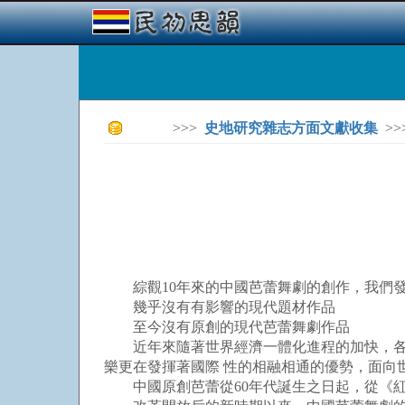
>>>
史地研究雜志方面文獻收集
>>
綜觀10年來的中國芭蕾舞劇的創作，我們
幾乎沒有有影響的現代題材作品
至今沒有原創的現代芭蕾舞劇作品
近年來隨著世界經濟一體化進程的加快，各國各
樂更在發揮著國際 性的相融相通的優勢，面向
中國原創芭蕾從60年代誕生之日起，從《紅色