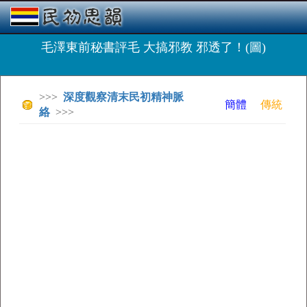
毛澤東前秘書評毛 大搞邪教 邪透了！(圖)
>>>
深度觀察清末民初精神脈
簡體
傳統
絡
>>>