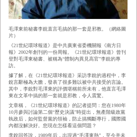
毛澤東前秘書李銳直言毛搞的那一套是邪教。（網絡圖
片）
《21世紀環球報道》是中共廣東省委機關報《南方日
報》2002年創刊的一份周報。《21世紀環球報道》曾刊
登對毛澤東秘書、被稱為“體制內異見高官”李銳的專
訪。
據了解，在《21世紀環球報道》采訪李銳的過程中，李
銳言辭極為大膽，發表了很多難以被中共接受的言論。
其中，李銳對毛澤東的評價堪稱前所未有，他直言毛澤
東在文革中搞的那一套就是邪教，令人震驚。
文章稱，《21世紀環球報道》的記者提問：您在1980年
10月參與討論第二個“歷史決議”時提出，無產階級政黨
執政后，如何監督黨的領袖，防止搞獨斷專行，國際國
內都沒解決好。您現在怎樣看這個問題？
李銳回答說，1989年后，出現過“毛澤東熱”，至今并未