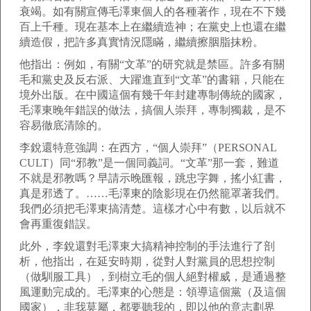
衰竭。如有關宣傳毛澤東個人的各種著作，現在不下幾
百上千種。現在基本上在繼續造神；在黨史上也還在繼
續造假，把許多真實情況隱瞞，繼續擦胭脂抹粉。
他指出：例如，有關“文革”的研究就是禁區。許多有關
毛和黨史及反右派、大躍進直到“文革”的書籍，只能在
境外出版。在中國這個有幾千年封建專制傳統的國家，
毛澤東晚年錯誤的做法，搞個人崇拜，專制獨裁，是不
容易徹底清除的。
李銳還特意強調：在西方，“個人崇拜”（PERSONAL
CULT）同“邪教”是一個同義詞。“文革”那一套，難道
不就是邪教嗎？早請示晚匯報，跳忠字舞，搖小紅書，
真是邪透了。……毛澤東的陰影現在仍然籠罩著我們。
我們必須把毛澤東搞清楚。這樣才心中有數，以后就不
會再重復錯誤。
此外，李銳還對毛澤東大搞精神控制的手法進行了剖
析，他指出，在延安時期，從對人對黨員的思想控制
（做馴服工具），到樹立毛的個人絕對權威，是通過整
風運動完成的。毛澤東的心態是：領導這個黨（及這個
國家），非我莫屬，都要聽我的，即以他的意志劃界