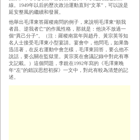
線。1949年以后的歷次政治運動直到“文革”，可以說是
延安整風的繼續和發展。
他舉出毛澤東答羅稷南問的例子，來說明毛澤東“順我
者昌、逆我者亡”的作風性格，那就是：他決不放過一
個“異己分子”。（注：羅稷南當年與趙丹、黃宗英等知
名人士接受毛澤東小型宴請。宴會中，他問毛，如果魯
迅活著，在反右運動中會怎樣，毛澤東回答，要么他不
說話，要么關在監獄里。黃宗英在會議記錄中對此有專
文記載。）這個問題，李銳在1992年寫的《毛澤東晚
年“左”的錯誤思想初探》一文中，對此有較為清楚的記
述。