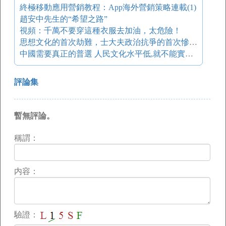
終極移動應用營銷教程：App海外營銷策略連載(1)
趙安中先生的“希望之路”
視頻：千萬不要穿這種衣服去加油，太危險！
思想文化的首次劫難，士大夫政治抗爭的首次慘劇---焚書坑儒
中國需要真正的普選 人民文化水平低,就不能實行民選嗎 ?
評論集
暫無評論。
稱謂：
内容：
驗證：