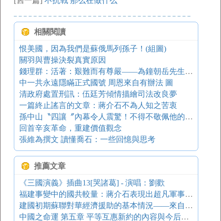
[舊一篇]
不抗戰 那么在做什么
相關閱讀
恨美國，因為我們是蘇俄馬列孫子！(組圖)
關羽與曹操決裂真實原因
錢理群：活著：艱難而有尊嚴——為鐘朝岳先生六十九壽辰而作
中一共永遠隱瞞正式國號 周恩來自有辦法 圖
清政府處置刑訊：伍廷芳傾情描繪司法改良夢
一篇終止謠言的文章：蔣介石不為人知之苦衷
孫中山〝四讓〞內幕令人震驚！不得不敬佩他的胸懷⋯⋯
回首辛亥革命，重建價值觀念
張維為撰文 讀懂喬石：一些回憶與思考
推薦文章
《三國演義》插曲13[哭諸葛] - 演唱：劉歡
福建事變中的國共較量：蔣介石表現出超凡軍事才能
建國初期蘇聯對華經濟援助的基本情況——來自中國和俄國的檔案材料
中國之命運 第五章 平等互惠新約的內容與今后建國工作之重心