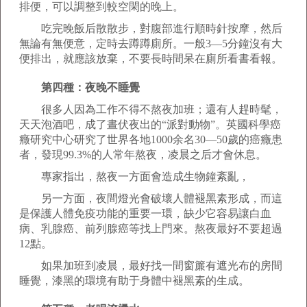
排便，可以調整到較空閑的晚上。
吃完晚飯后散散步，對腹部進行順時針按摩，然后
無論有無便意，定時去蹲蹲廁所。一般3—5分鐘沒有大
便排出，就應該放棄，不要長時間呆在廁所看書看報。
第四種：夜晚不睡覺
很多人因為工作不得不熬夜加班；還有人趕時髦，
天天泡酒吧，成了晝伏夜出的“派對動物”。英國科學癌
癥研究中心研究了世界各地1000余名30—50歲的癌癥患
者，發現99.3%的人常年熬夜，凌晨之后才會休息。
專家指出，熬夜一方面會造成生物鐘紊亂，
另一方面，夜間燈光會破壞人體褪黑素形成，而這
是保護人體免疫功能的重要一環，缺少它容易讓白血
病、乳腺癌、前列腺癌等找上門來。熬夜最好不要超過
12點。
如果加班到凌晨，最好找一間窗簾有遮光布的房間
睡覺，漆黑的環境有助于身體中褪黑素的生成。