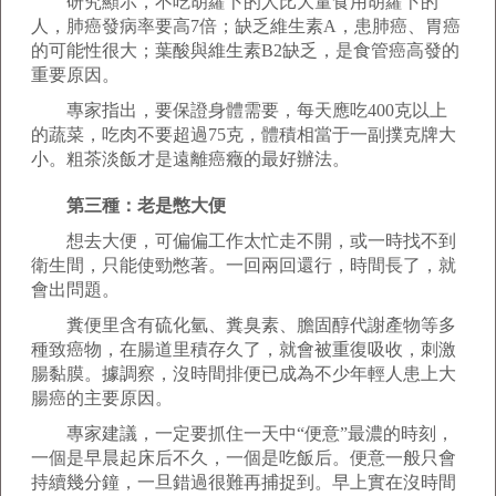
研究顯示，不吃胡蘿卜的人比大量食用胡蘿卜的
人，肺癌發病率要高7倍；缺乏維生素A，患肺癌、胃癌
的可能性很大；葉酸與維生素B2缺乏，是食管癌高發的
重要原因。
專家指出，要保證身體需要，每天應吃400克以上
的蔬菜，吃肉不要超過75克，體積相當于一副撲克牌大
小。粗茶淡飯才是遠離癌癥的最好辦法。
第三種：老是憋大便
想去大便，可偏偏工作太忙走不開，或一時找不到
衛生間，只能使勁憋著。一回兩回還行，時間長了，就
會出問題。
糞便里含有硫化氫、糞臭素、膽固醇代謝產物等多
種致癌物，在腸道里積存久了，就會被重復吸收，刺激
腸黏膜。據調察，沒時間排便已成為不少年輕人患上大
腸癌的主要原因。
專家建議，一定要抓住一天中“便意”最濃的時刻，
一個是早晨起床后不久，一個是吃飯后。便意一般只會
持續幾分鐘，一旦錯過很難再捕捉到。早上實在沒時間