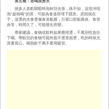
第五種：老喝滾燙水
很多人喜歡閑暇時泡杯功夫茶，殊不知，這現沖現
泡“趁熱喝”的茶，可能為食道癌埋下隱患。原因就在
于，滾燙的水會燙傷食道黏膜，引發口腔黏膜炎、食管
炎等，時間久了，可能發生癌變。
專家建議，食物或飲料如果覺得燙，千萬別性急往
下咽。帶餡兒的食物可能外面不燙里面燙，吃的時候尤
其要當心。喝熱飲千萬不要用吸管。