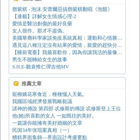
鄧紫棋 - 泡沫 安蕾爾惡搞鄧紫棋翻唱《泡饃》
【連載】詳解女生情感心理-2
愛情是醫治創傷的最好良藥
女人很作。那才不虛偽。
美國華裔科學家談免疫系統真相：運動和心情勝過一切藥品！！！
遇見這八種注定沒有結果的愛情，親愛的趕快分手吧！
【睡前電臺】我最喜歡你，因為你讓我活的最像自己
男生不能轉給女生的故事
S.H.E-聽袁惟仁彈吉他MV
推薦文章
寵柳嬌花寒食近，種種惱人天氣。
我國區域經濟發展戰略芻議
諸神的傳說 第四部 忒修斯的傳說 忒修斯登上王位
他(她)所喜歡的女人 一如既往的美好。
一篇讓你能擁有美好婚姻的文章
民国34年张琨案真相（一）
糟糕界面集錦—界面設計考慮要點