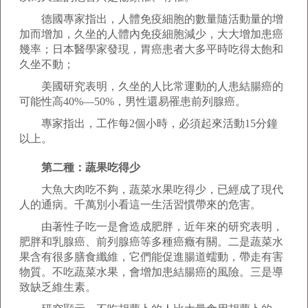
德國專家指出，人體免疫細胞的數量隨活動量的增
加而增加，久坐的人體內免疫細胞減少，大大增加患癌
幾率；日本醫學家發現，胃癌患者大多平時吃得太飽和
久坐不動；
美國研究表明，久坐的人比常運動的人患結腸癌的
可能性高40%—50%，男性還易罹患前列腺癌。
專家指出，工作每2個小時，必須起來活動15分鐘
以上。
第二種：蔬果吃得少
大魚大肉吃不夠，蔬菜水果吃得少，已經成了現代
人的通病。千萬別小看這一生活習慣帶來的危害。
由著性子吃一是會造成肥胖，近年來的研究表明，
肥胖和乳腺癌、前列腺癌等多種癌癥有關。二是蔬菜水
果含有很多膳食纖維，它們能促進腸道蠕動，帶走有害
物質。不吃蔬菜水果，會增加患結腸癌的風險。三是導
致缺乏維生素。