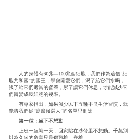
人的身體有60兆—100兆個細胞，我們作為這個“細
胞共和國”的國王，學會關愛它們，渴了給它們水喝，
餓了給它們適當的營養，累了讓它們休息，才能減少它
們轉變成癌細胞的幾率。
有專家指出，如果減少以下五種不良生活習慣，就
能將我們從“癌癥候選人”的名單里刪除。
第一種：坐下不想動
上班一坐就一天，回家陷在沙發里不想動。千萬別
以為久坐的危害只是傷頸椎、脊椎。