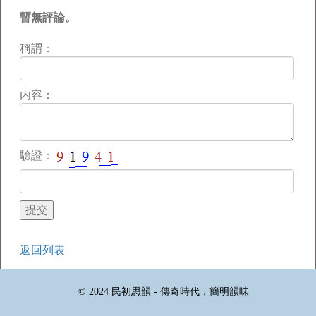
暫無評論。
稱謂：
内容：
驗證：
返回列表
© 2024 民初思韻 - 傳奇時代，簡明韻味