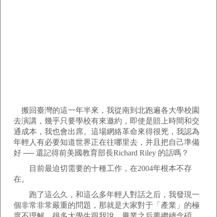
搬回臺灣的這一年半來，我從南到北跑遍各大學校園
去演講，幾乎只要學校有來邀約，即使是賠上時間和交
通成本，我也會出席。這場網絡革命來得很兇，我認為
年輕人有必要知道世界正在往哪里去，并且把自己準備
好 ── 還記得前美國教育部長Richard Riley 的話嗎？
目前最迫切需要的十種工作，在2004年根本不存
在。
跑了這么久，和這么多年輕人對話之后，我發現一
個非常非常嚴重的問題，那就是大家對于「產業」的極
度不理解。很多大學生跟我說，畢業之后要繼續念碩