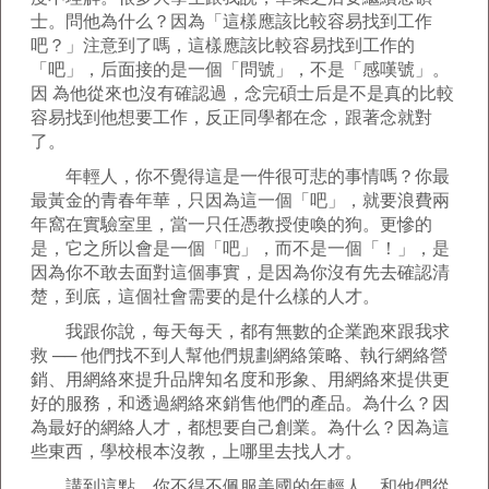
士。問他為什么？因為「這樣應該比較容易找到工作
吧？」注意到了嗎，這樣應該比較容易找到工作的
「吧」，后面接的是一個「問號」，不是「感嘆號」。
因 為他從來也沒有確認過，念完碩士后是不是真的比較
容易找到他想要工作，反正同學都在念，跟著念就對
了。
年輕人，你不覺得這是一件很可悲的事情嗎？你最
最黃金的青春年華，只因為這一個「吧」，就要浪費兩
年窩在實驗室里，當一只任憑教授使喚的狗。更慘的
是，它之所以會是一個「吧」，而不是一個「！」，是
因為你不敢去面對這個事實，是因為你沒有先去確認清
楚，到底，這個社會需要的是什么樣的人才。
我跟你說，每天每天，都有無數的企業跑來跟我求
救 ── 他們找不到人幫他們規劃網絡策略、執行網絡營
銷、用網絡來提升品牌知名度和形象、用網絡來提供更
好的服務，和透過網絡來銷售他們的產品。為什么？因
為最好的網絡人才，都想要自己創業。為什么？因為這
些東西，學校根本沒教，上哪里去找人才。
講到這點，你不得不佩服美國的年輕人，和他們從