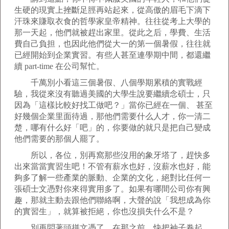
生硬的現實上挫斷足脛再站起來，從高傲的眉毛下滴下
汗珠來賺取衣食的哲學家皇帝精神。往往從考上大學的
那一天起，他們就被趕出家里。從此之后，學費、生活
費自己負担，也因此他們從大一的第一個暑假，往往就
已經開始到企業實習。有些人甚至連學期中間，都還繼
續 part-time 在公司幫忙。
千萬別小看這三個暑假、八個學期累積的實戰經
驗，我從來沒有聽過美國的大學生說要繼續念碩士，只
因為「這樣比較好找工做吧？」當你已經在一個、 甚至
好幾個企業里面待過，那他們需要什么人才，你一清二
楚，哪有什么好「吧」的，你要做的就只是把自己變成
他們需要的那個人罷了。
所以，各位，別再窩那些沒用的象牙塔了，趕快多
出來當當實習生吧！不管有薪水也好，沒薪水也好，能
夠多了解一些產業的脈動、企業的文化，絕對比任何一
張碩士文憑對你來得實用多了。如果有哪間公司你有興
趣，那就主動去跟他們聯絡啊，大聲的說「我想成為你
的實習生」，就算被拒絕，你也沒損失什么不是？
別再悶著頭拼文憑了，在那之前，快把袖子卷起