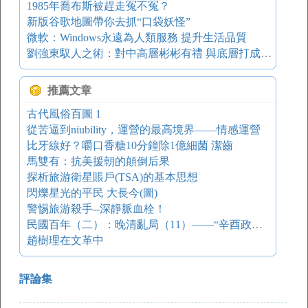
1985年喬布斯被趕走冤不冤？
新版谷歌地圖帶你去抓“口袋妖怪”
微軟：Windows永遠為人類服務 提升生活品質
劉強東馭人之術：對中高層彬彬有禮 與底層打成一片
推薦文章
古代風俗百圖 1
從苦逼到niubility，運營的最高境界——情感運營
比牙線好？嚼口香糖10分鐘除1億細菌 潔齒
馬雙有：抗美援朝的顛倒后果
探析旅游衛星賬戶(TSA)的基本思想
閃爍星光的平民 大長今(圖)
警惕旅游殺手--深靜脈血栓！
民國百年（二）：晚清亂局（11）——“辛酉政變”和“兩宮垂簾”（上）
趙樹理在文革中
評論集