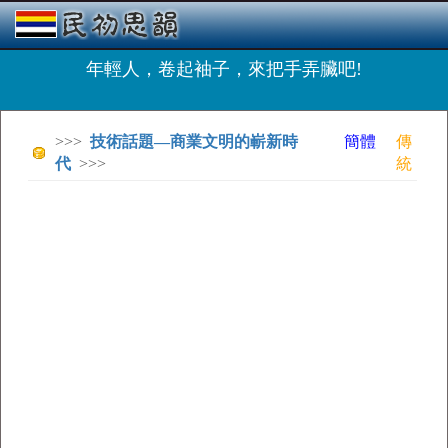
年輕人，卷起袖子，來把手弄臟吧!
>>>
技術話題—商業文明的嶄新時
簡體
傳
代
>>>
統