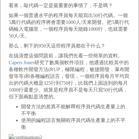
看來，敲代碼一定是最重要的事情了，不是嗎？
如果一個普通水平的程序員每天能寫出50行代碼。一個
5萬行代碼的程序將會需要1000人/天來開發。把5萬行代
碼輸入電腦里，一個程序員每天能錄1000行，也就需要
50人/天。
那么，剩下的950天這些程序員都在干什么？
在搞清楚這個問題前，讓我們先看一些簡單的資料。
Capers Jones
研究了數萬個軟件項目，他通過比較其中的
各種軟件開發方法(RUP，極限編程，敏捷開發，瀑布開
發等等)和各種編程語言，發現，一個程序員每月平均寫
出的代碼大概是325行到750行，比我們上面說到的每月
1000行還要少。就算是程序員不是每天只寫50行代碼，
但下面兩點是清楚的。
開發方法的差異不能解釋程序員代碼生產量上的
不平衡
使用的編程語言無關程序員代碼生產量上的不平
衡