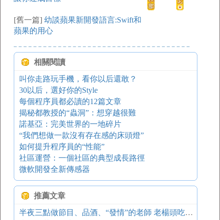
[舊一篇]
幼談蘋果新開發語言:Swift和
蘋果的用心
相關閱讀
叫你走路玩手機，看你以后還敢？
30以后，選好你的Style
每個程序員都必讀的12篇文章
揭秘都教授的“蟲洞”：想穿越很難
諾基亞：完美世界的一地碎片
“我們想做一款沒有存在感的床頭燈”
如何提升程序員的“性能”
社區運營：一個社區的典型成長路徑
微軟開發全新傳感器
推薦文章
半夜三點做節目、品酒、“發情”的老師 老楊頭吃喝玩樂行