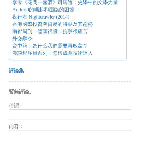
李零《花間一壺酒》司馬遷：史學中的文學力量
Android的崛起和面臨的困境
夜行者 Nightcrawler (2014)
香港國際投資與貿易的特點及其趨勢
南都周刊：磕頭很賤，抗爭很痛苦
外交辭令
資中筠：為什么我們需要再啟蒙？
漫談程序員系列：怎樣成為技術達人
評論集
暫無評論。
稱謂：
内容：