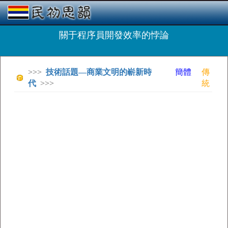
關于程序員開發效率的悖論
>>>
技術話題—商業文明的嶄新時
簡體
傳
代
>>>
統