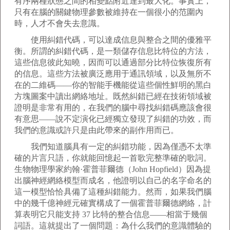
有序兩種狀態之間的相變點附近達到最大化。事實上，
只有在腦的關鍵物理參數被維持在一個很小的范圍內
時，人才不會失去意識。
使用糾錯代碼，可以達成信息與整合之間的優雅平
衡。所謂的糾錯代碼，是一類儲存信息比特位的方法，
這些信息彼此知曉，因而可以通過部分比特位恢復所有
的信息。這些方法被廣泛應用于通訊領域，以及無所不
在的二維碼——你的智能手機能從這些個性鮮明的黑白
方塊圖案中讀出網絡地址。既然糾錯已經在技術領域被
證明是非常有用的，在我們的腦中尋找糾錯碼應該會很
有意思——說不定演化已經獨立發現了糾錯的功效，而
我們的意識或許只是由此帶來的副作用而已。
我們知道腦具有一定的糾錯功能，因為僅憑不太準
確的片言只語，你就能回憶起一首歌完整準確的歌詞。
生物物理學家約翰·霍普菲爾德（John Hopfield）因為提
出腦神經網絡模型而成名，他證明以自己的名字命名的
這一模型恰恰具備了這種糾錯能力。然而，如果我們腦
中的幾千億神經元確實構成了一個霍普菲爾德網絡，計
算表明它只能支持 37 比特的整合信息——相當于幾個
詞語。這就提出了一個問題：為什么我們的意識體驗的