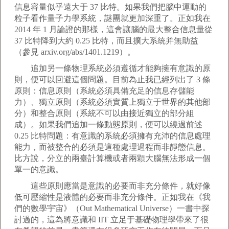
信息容量似乎遠大于 37 比特。如果我們把腦中運動的
粒子看作量子力學系統，謎團就更加深重了。正如我在
2014 年 1 月論證的那樣，這會讓腦的最大整合信息量從
37 比特降到大約 0.25 比特，而且擴大系統并無助益
（參見 arxiv.org/abs/1401.1219）。
追加另一條物理系統必須遵循才能夠擁有意識的原
則，便可以回避這個問題。目前為止我已經列出了 3 條
原則：信息原則（系統必須具備充足的信息存儲能
力）、獨立原則（系統必須實質上獨立于世界的其他部
分）和整合原則（系統不可以由接近獨立的部分組
成）。如果我們追加一條動態原則，便可以繞過前述
0.25 比特問題：有意識的系統必須擁有充沛的信息處理
能力，而被整合的必須是這種處理過程而非靜態信息。
比方說，分立的兩臺計算機或者兩顆大腦無法形成一個
單一的意識。
這些原則應當是意識的必要而非充分條件，就好像
低可壓縮性是液體的必要而非充分條件。正如我在《我
們的數學宇宙》（Out Mathematical Universe）一書中探
討過的，這為將意識和 IIT 立足于基礎物理學帶來了很