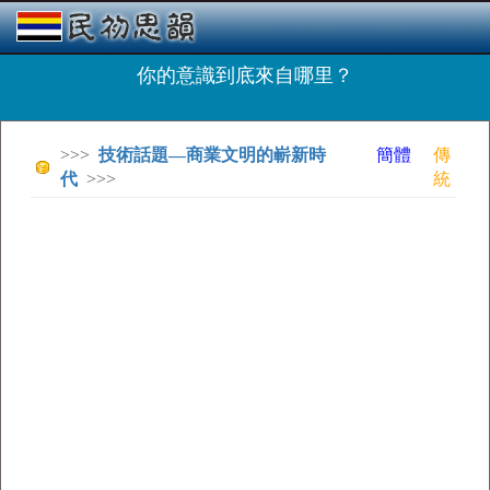
你的意識到底來自哪里？
>>>
技術話題—商業文明的嶄新時
簡體
傳
代
>>>
統