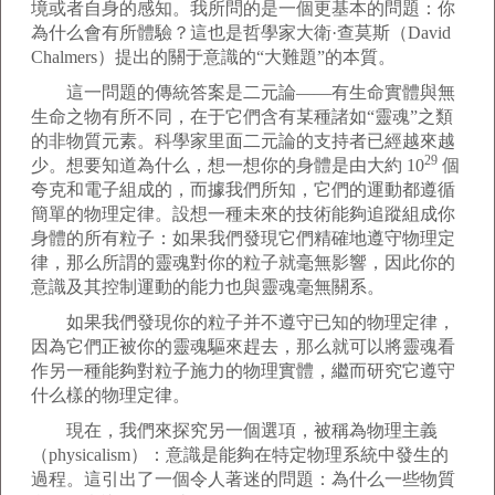
境或者自身的感知。我所問的是一個更基本的問題：你
為什么會有所體驗？這也是哲學家大衛·查莫斯（David
Chalmers）提出的關于意識的“大難題”的本質。
這一問題的傳統答案是二元論——有生命實體與無
生命之物有所不同，在于它們含有某種諸如“靈魂”之類
的非物質元素。科學家里面二元論的支持者已經越來越
29
少。想要知道為什么，想一想你的身體是由大約 10
個
夸克和電子組成的，而據我們所知，它們的運動都遵循
簡單的物理定律。設想一種未來的技術能夠追蹤組成你
身體的所有粒子：如果我們發現它們精確地遵守物理定
律，那么所謂的靈魂對你的粒子就毫無影響，因此你的
意識及其控制運動的能力也與靈魂毫無關系。
如果我們發現你的粒子并不遵守已知的物理定律，
因為它們正被你的靈魂驅來趕去，那么就可以將靈魂看
作另一種能夠對粒子施力的物理實體，繼而研究它遵守
什么樣的物理定律。
現在，我們來探究另一個選項，被稱為物理主義
（physicalism）：意識是能夠在特定物理系統中發生的
過程。這引出了一個令人著迷的問題：為什么一些物質