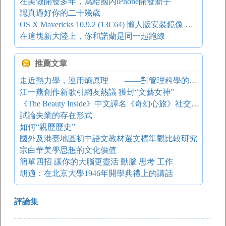
在美做開發多年，寫給國內iPhone開發新手
認真過好你的二十幾歲
OS X Mavericks 10.9.2 (13C64) 懶人版安裝鏡像 百度網盤分享
在這塊新大陸上，你和諾蘭是同一起跑線
推薦文章
走近熱力學，運用熵原理 ——對管理科學的思考
江一燕創作新歌引網友熱議 獲封“文藝女神”
《The Beauty Inside》中文譯名《奇幻心旅》社交互動劇
試論失業的存在形式
如何“親歷歷史”
國外及港臺地區初中語文教材選文標準觀比較研究
宗白華美學思想的文化價值
簡單四招 讓你的大腦更靈活 動腦 思考 工作
胡適：在北京大學1946年開學典禮上的講話
評論集