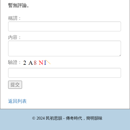
暫無評論。
稱謂：
内容：
驗證：
返回列表
© 2024 民初思韻 - 傳奇時代，簡明韻味