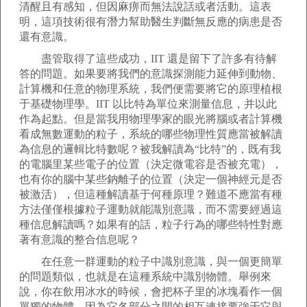
清醒且有感知，但因麻痹而無法說話或者活動。這表
明，這項技術很有潛力幫助醫生判斷無反應的病患是否
還有意識。
盡管取得了這些成功，IIT 還是留下了許多有待解
答的問題。如果要將我們的意識探測能力延伸到動物、
計算機和任意的物理系統，我們便需要將它的原理植根
于基礎物理學。IIT 以比特為單位來測量信息，并以此
作為起點。但是當我用物理學家的眼光將腦或者計算機
看成無數運動的粒子，系統的哪些物理性質應當被解讀
為信息的邏輯比特數呢？被我解讀為“比特”的，既有我
的電腦里某些電子的位置（決定微電容是否被充電），
也有你的腦中某些鈉離子的位置（決定一個神經元是否
被激活），但這種解讀基于何種原理？難道不應當有種
方法僅僅根據粒子運動就能識別意識，而不需要經過這
種信息解讀嗎？如果有的話，粒子行為的哪些特性對應
著有意識的整合信息呢？
在任意一群運動的粒子中識別意識，與一個更簡單
的問題類似，也就是在這種系統中識別物體。舉例來
說，你在飲用冰水的時候，會把杯子里的冰塊看作一個
單獨的物體，因為它各部分之間的相互連接要強于它與