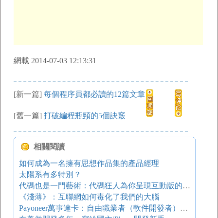
網載 2014-07-03 12:13:31
[新一篇]
每個程序員都必讀的12篇文章
[舊一篇]
打破編程瓶頸的5個訣竅
相關閱讀
如何成為一名擁有思想作品集的產品經理
太陽系有多特別？
代碼也是一門藝術：代碼狂人為你呈現互動版的梵高名作《Starry Night》
《淺薄》：互聯網如何毒化了我們的大腦
Payoneer萬事達卡：自由職業者（軟件開發者）和英文站長必備的美國銀行賬戶卡