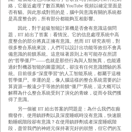
絡，它最近處理了數百萬幀 YouTube 視頻以確定里面是
否有貓。與此形成對照的是，腦中與意識有關的系統都
是高度整合的，所有部分都能夠互相影響。
因此，對于超級智能計算機是否會有意識這個問
題，IIT 給出了答案：看情況。它的信息處理系統中高
度整合的部分將真正擁有意識。然而 IIT 研究表明，對
很多整合系統來說，人們可以設計出功能等效但不會具
備意識的前饋系統。這意味著原則上有可能存在所謂
的“哲學僵尸”——也就是那些行為與人類無異，也能通
過針對機器智能的圖靈測試，卻沒有任何意識體驗的系
統。目前很多“深度學習”的人工智能系統，都屬于這種
哲學僵尸。幸運的是，像人腦這樣的整合系統需要的計
算資源一般遠少于等效的前饋“僵尸”系統，這大概可以
解釋為什么整合系統受到了演化的青睞，從而令我們獲
得了意識。
另一個被 IIT 給出答案的問題是：為什么我們在癲
癇發作、使用鎮靜劑以及深度睡眠時沒有意識，快速眼
動睡眠階段卻有意識？在使用鎮靜劑或者深度睡眠階
段，盡管我們的神經元保持著完好的狀態，但它們的互