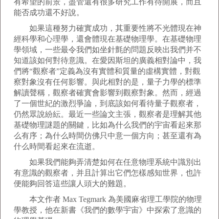
有希望的前景，盡管還有很多研究工作有待開展，而且
能否成功還不好說。
如果這種努力確實成功，其重要性將不光體現在神
經科學和心理學，還會體現在基礎物理學。在基礎物理
學領域，一些最令我們如坐針氈的問題反映出我們并不
知道該如何對待意識。在愛因斯坦的廣義相對論中，我
們將“觀察者”定義為沒有實體和質量的虛構實體，對觀
察對象沒有任何影響。與此相對的是，量子力學的標準
解讀聲稱，觀察者確實會影響到觀察對象。然而，經過
了一個世紀的激烈爭論，到底該如何看待量子觀察者，
仍然眾說紛紜。最近一些論文主張，觀察者是理解其他
基礎物理謎題的關鍵，比如為什么我們的宇宙看起來那
么有序；為什么時間仿佛只中意一個方向；甚至還有為
什么時間看起來在流逝。
如果我們能夠弄清楚如何在任意物理系統中識別出
有意識的觀察者，并且計算出它們怎樣感知世界，也許
便能夠回答這些讓人頭大的難題。
本文作者 Max Tegmark 為美國麻省理工學院的物理
學教授，他在新書《我們的數學宇宙》中探索了意識的