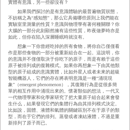
實體有意識，另一些卻沒有？
如果我們探討的是有意識體驗的最普遍物質狀態，
不妨稱之為“感知態”，那么它具備哪些原則上我們能在
實驗室里測量的性質？意識與物理學有著何種關聯？你
大腦的一部分此刻顯然擁有這些性質，昨夜做夢時亦是
如此，但你在陷入深層睡眠時就沒有。
想象一下你曾經吃掉的所有食物，將你自己僅僅看
作是那些食物的一部分被重新組合在一起。這說明，你
的意識并不僅僅取決于你吃下的原子，而是有賴于這些
原子被排列成的復雜模式。如果你再想象一下由其他類
型的原子組成的意識實體，比如外星人或者未來的超級
智能機器人，它們的存在將表明意識是一種“涌現現
象”（emergent phenomenon），其復雜行為是從很多簡
單的相互作用中涌現出來的。懷著類似的想法，一代又
一代物理學家和化學家研究了把大量原子組合起來會發
生什么，結果發現它們的集體行為由其排列模式決定。
比如說，固體、液體和氣體的關鍵區別不在于原子的類
型，而在于它們的排列。蒸發或者凍結液體，不過是重
新排列了原子而已。