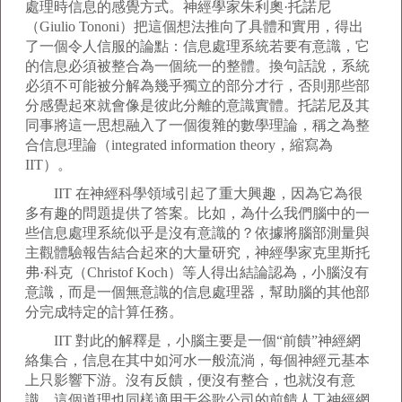
處理時信息的感覺方式。神經學家朱利奧·托諾尼
（Giulio Tononi）把這個想法推向了具體和實用，得出
了一個令人信服的論點：信息處理系統若要有意識，它
的信息必須被整合為一個統一的整體。換句話說，系統
必須不可能被分解為幾乎獨立的部分才行，否則那些部
分感覺起來就會像是彼此分離的意識實體。托諾尼及其
同事將這一思想融入了一個復雜的數學理論，稱之為整
合信息理論（integrated information theory，縮寫為
IIT）。
IIT 在神經科學領域引起了重大興趣，因為它為很
多有趣的問題提供了答案。比如，為什么我們腦中的一
些信息處理系統似乎是沒有意識的？依據將腦部測量與
主觀體驗報告結合起來的大量研究，神經學家克里斯托
弗·科克（Christof Koch）等人得出結論認為，小腦沒有
意識，而是一個無意識的信息處理器，幫助腦的其他部
分完成特定的計算任務。
IIT 對此的解釋是，小腦主要是一個“前饋”神經網
絡集合，信息在其中如河水一般流淌，每個神經元基本
上只影響下游。沒有反饋，便沒有整合，也就沒有意
識。這個道理也同樣適用于谷歌公司的前饋人工神經網