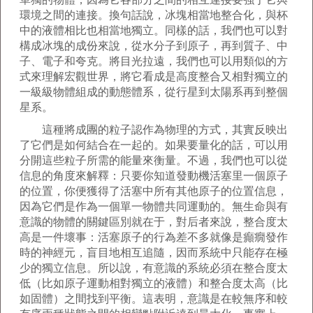
環境之間的連接。換句話說，冰塊相當地整合化，與杯
中的液體相比也相當地獨立。同樣的話，我們也可以對
構成冰塊的成份來說，從水分子到原子，再到質子、中
子、電子和夸克。將目光拉遠，我們也可以用類似的方
式來理解宏觀世界，將它看成是高度整合又相對獨立的
一級級物體組成的動態體系，從行星到太陽系再到整個
星系。
這種將成團的粒子認作為物理的方式，其實反映出
了它們是如何結合在一起的。如果要量化的話，可以用
分開這些粒子所需的能量來衡量。不過，我們也可以從
信息的角度來解釋：只要你知道發動機活塞里一個原子
的位置，你便獲得了活塞中所有其他原子的位置信息，
因為它們是作為一個單一物體共同運動的。無生命與有
意識的物體的關鍵區別就在于，對后者來說，整合度太
高是一件壞事：活塞原子的行為差不多就像是癲癇發作
時的神經元，盲目地相互追隨，因而系統中只能存在極
少的獨立信息。所以說，有意識的系統必須在整合度太
低（比如原子運動相對獨立的液體）和整合度太高（比
如固體）之間找到平衡。這表明，意識是在較無序和較