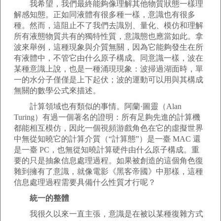
我希望，我們最終能夠像理解其他物質狀態一樣理
解感知態。正如同液體有很多種一樣，意識也有很多
種。然而，這阻止不了我們去識別、量化、模仿和理解
所有液態物質共有的獨特性質，意識態也應當如此。拿
波來舉例，這種現象與介質無關，因為它能夠發生在所
有液體中，不管它由什么原子構成。同意識一樣，波在
某種意識上說，也是一種涌現現象：波掃過湖面時，單
一的水分子僅僅是上下起伏；波的運動可以用與其構成
無關的數學公式來描述。
計算領域也有類似的事情。阿蘭·圖靈（Alan
Turing）有過一個著名的證明：所有足夠先進的計算機
都能相互模仿，因此一個視頻游戲角色在它的虛擬世界
中無從知曉它的計算介質（“計算態”）是一臺 MAC 還
是一臺 PC，也無從知曉計算硬件由什么原子構成。重
要的只是抽象信息處理過程。如果被創造的這個角色復
雜到擁有了意識，就像電影《黑客帝國》中那樣，這種
信息處理過程需要具備什么性質才行呢？
統一的整體
我很久以來一直主張，意識是在被以某種復雜方式