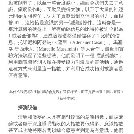
動被削弱了，以至于整合度減小，繼而令我們失去了意
識。癲癇發作時，互動又變得太強，以至于大量的神經
元開始互相模仿，失去了貢獻出獨立信息的能力，而根
據 IIT，這恰恰是意識的另一個關鍵條件。這就像是一
臺計算機的硬盤上，所有編碼信息的比特位被迫全部為
1 或者全部為0，造成這塊硬盤僅僅儲存了 1 比特的信
息。托諾尼和阿登納·卡薩里（Adenauer Casali）、馬塞
洛·馬西米尼（Marcello Massimini）等人合作，最近用實
驗方法驗證了這些想法。他們發明了一種“意識指數”，
利用腦電圖監測人腦在接受磁力刺激后的電活動，通過
這種方式來測量這一指數，并利用它成功預測被測者是
否有意識。
為什么我們感知到的體驗會是現在這個樣子，而不是反過來？圖片來源：
《新科學家》
探測設備
清醒和做夢的人具有相對較高的意識指數，而被麻
醉或者處于深度睡眠階段的人指數要低得多。意識指數
甚至成功地將兩名閉鎖綜合癥患者判定為有意識，他們