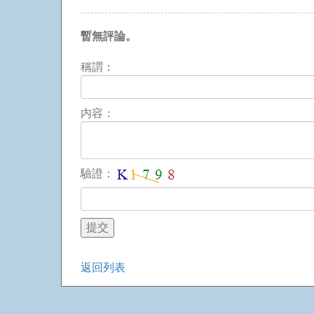
暫無評論。
稱謂：
内容：
驗證：
返回列表