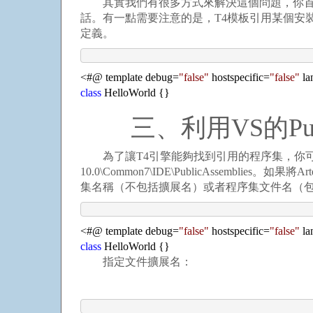
其實我們有很多方式來解決這個問題，你首先
話。有一點需要注意的是，T4模板引用某個安裝于G
定義。
<
#@ template debug
=
"
false
"
hostspecific
=
"
false
"
la
class
HelloWorld {}
三、利用VS的Public
為了讓T4引擎能夠找到引用的程序集，你可以將其拷貝到VS 2010
10.0\Common7\IDE\PublicAssemblies。
集名稱（不包括擴展名）或者程序集文件名（
<
#@ template debug
=
"
false
"
hostspecific
=
"
false
"
la
class
HelloWorld {}
指定文件擴展名：