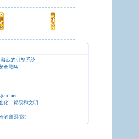
談游戲的引導系統
安全戰略
rammer
進化：貿易和文明
解難題(圖)