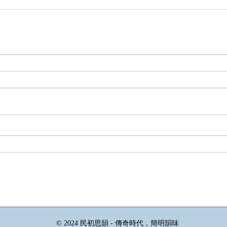
© 2024 民初思韻 - 傳奇時代，簡明韻味