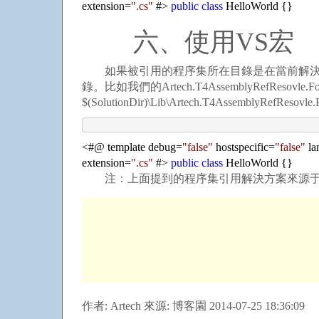
extension
=
"
.cs
"
#
>
public
class
HelloWorld {}
六、使用VS宏
如果被引用的程序集所在目錄是在當前解決方
錄。比如我們的Artech.T4AssemblyRefR
$(SolutionDir)\Lib\Artech.T4AssemblyRefResovle.
<
#@ template debug
=
"
false
"
hostspecific
=
"
false
"
la
extension
=
"
.cs
"
#
>
public
class
HelloWorld {}
注：上面提到的程序集引用解決方案來源
作者: Artech 來源: 博客園 2014-07-25 18:36:09