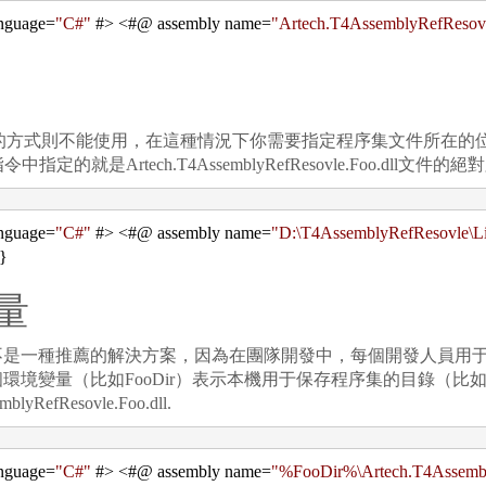
nguage
=
"
C#
"
#
>
<
#@ assembly name
=
"
Artech.T4AssemblyRefResovl
方式則不能使用，在這種情況下你需要指定程序集文件所在的
指定的就是Artech.T4AssemblyRefResovle.Foo.dll文件的
nguage
=
"
C#
"
#
>
<
#@ assembly name
=
"
D:\T4AssemblyRefResovle\Li
}
量
一種推薦的解決方案，因為在團隊開發中，每個開發人員用于
比如FooDir）表示本機用于保存程序集的目錄（比如D:\T4Asse
efResovle.Foo.dll.
nguage
=
"
C#
"
#
>
<
#@ assembly name
=
"
%FooDir%\Artech.T4Assembl