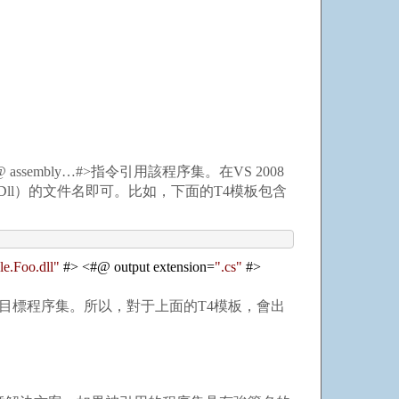
bly…#>指令引用該程序集。在VS 2008
（Dll）的文件名即可。比如，下面的T4模板包含
e.Foo.dll
"
#
>
<
#@ output extension
=
"
.cs
"
#
>
目標程序集。所以，對于上面的T4模板，會出