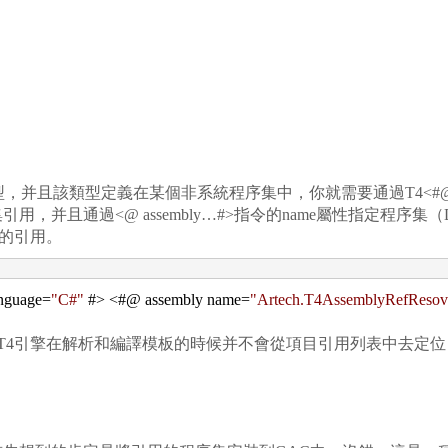
該類型定義在某個非系統程序集中，你就需要通過T4<#@ assem
并且通過<@ assembly…#>指令的name屬性指定程序集
dll的引用。
nguage
=
"
C#
"
#
>
<
#@ assembly name
=
"
Artech.T4AssemblyRefResovl
為T4引擎在解析和編譯模板的時候并不會從項目引用列表中去定位