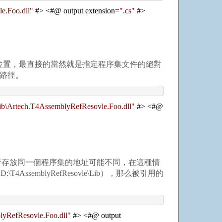
e.Foo.dll
"
#
>
<
#@ output extension
=
"
.cs
"
#
>
位置，最直接的當然就是指定程序集文件的絕對
絕對路徑。
b\Artech.T4AssemblyRefResovle.Foo.dll
"
#
>
<
#@
存放同一個程序集的地址可能不同，在這種情
mblyRefResovle\Lib），那么被引用的
yRefResovle.Foo.dll
"
#
>
<
#@ output