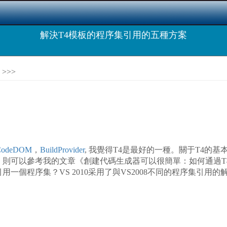
解決T4模板的程序集引用的五種方案
>>>
CodeDOM
，
BuildProvider
, 我覺得T4是最好的一種。關于T4的
，則可以參考我的文章《創建代碼生成器可以很簡單：如何通過T
一個程序集？VS 2010采用了與VS2008不同的程序集引用的解