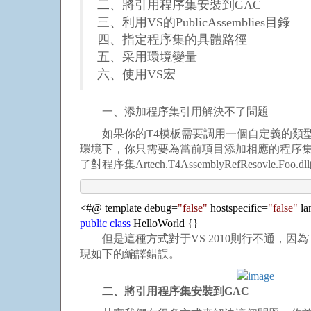
二、將引用程序集安裝到GAC
三、利用VS的PublicAssemblies目錄
四、指定程序集的具體路徑
五、采用環境變量
六、使用VS宏
一、添加程序集引用解決不了問題
如果你的T4模板需要調用一個自定義的類型，并且
環境下，你只需要為當前項目添加相應的程序集引用，
了對程序集Artech.T4AssemblyRefResovle.Foo.
<
#@ template debug
=
"
false
"
hostspecific
=
"
false
"
la
public
class
HelloWorld {}
但是這種方式對于VS 2010則行不通，因
現如下的編譯錯誤。
二、將引用程序集安裝到GAC