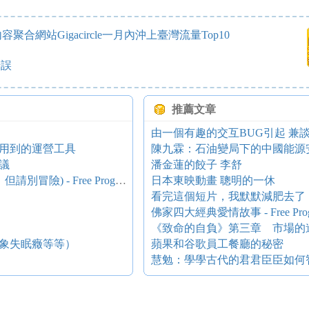
網站Gigacircle一月內沖上臺灣流量Top10
錯誤
推薦文章
由一個有趣的交互BUG引起 兼
用到的運營工具
陳九霖：石油變局下的中國能源
議
潘金蓮的餃子 李舒
中國民間的驚人秘術！ (僅供參考，可以試驗，但請別冒險) - Free Programmer
日本東映動畫 聰明的一休
看完這個短片，我默默減肥去了
佛家四大經典愛情故事 - Free Prog
《致命的自負》第三章 市場的
象失眠癥等等）
蘋果和谷歌員工餐廳的秘密
慧勉：學學古代的君君臣臣如何智