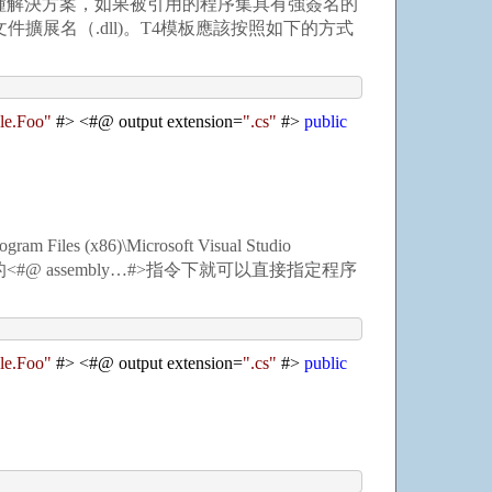
種解決方案，如果被引用的程序集具有強簽名的
件擴展名（.dll)。T4模板應該按照如下的方式
le.Foo
"
#
>
<
#@ output extension
=
"
.cs
"
#
>
public
86)\Microsoft Visual Studio
你在T4模板的<#@ assembly…#>指令下就可以直接指定程序
le.Foo
"
#
>
<
#@ output extension
=
"
.cs
"
#
>
public