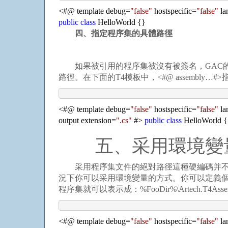
<
#@ template debug
=
"
false
"
hostspecific
=
"
false
"
la
public
class
HelloWorld {}
四、指定程序集的具體路徑
如果被引用的程序集被沒有被簽名，GAC的
路徑。在下面的T4模板中，<#@ assembly…#>指令中
<
#@ template debug
=
"
false
"
hostspecific
=
"
false
"
la
output extension
=
"
.cs
"
#
>
public
class
HelloWorld {
五、采用環境變
采用程序集文件的絕對路徑這種硬編碼并不是
況下你可以采用環境變量的方式。你可以定義個環境變量（
程序集就可以表示成：%FooDir%\Artech.T4AssemblyR
<
#@ template debug
=
"
false
"
hostspecific
=
"
false
"
la