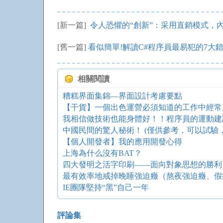
[新一篇]
令人恐懼的“創新”：采用直銷模式，內容聚合
[舊一篇]
看似簡單!解讀C#程序員最易犯的7大
相關閱讀
糟糕界面集錦—界面設計考慮要點
【干貨】一個出色運營必須知道的工作中經常
我相信做技術也能身體好！！程序員的運動建
【個人開發者】我的應用開發心得
上海為什么沒有BAT？
四大發明之活字印刷——面向對象思想的勝利
最有效率地戒掉晚睡強迫癥（熬夜強迫癥、假
IE團隊堅持“黑”自己一年
評論集