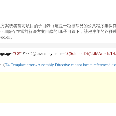
案或者當前項目的子目錄（這是一種很常見的公共程序集保存
esovle.Foo.dll保存在當前解決方案目錄的Lib子目錄下，該程序集的
Foo.dll。
nguage
=
"
C#
"
#
>
<
#@ assembly name
=
"
$(SolutionDir)\Lib\Artech.T
于《
T4 Template error - Assembly Directive cannot locate referenced a