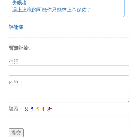
失眠者
遇上這樣的司機你只能求上帝保佑了
評論集
暫無評論。
稱謂：
内容：
驗證：