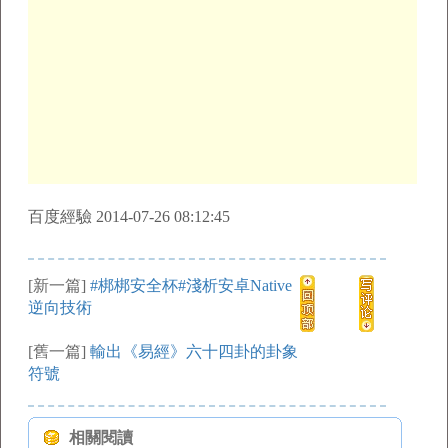
百度經驗 2014-07-26 08:12:45
[新一篇]
#梆梆安全杯#淺析安卓Native
逆向技術
[舊一篇]
輸出《易經》六十四卦的卦象
符號
相關閱讀