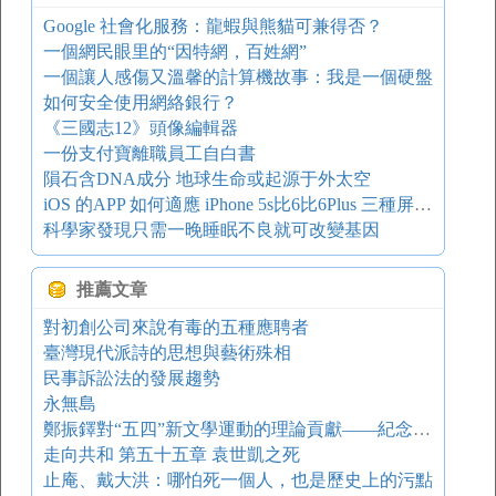
Google 社會化服務：龍蝦與熊貓可兼得否？
一個網民眼里的“因特網，百姓網”
一個讓人感傷又溫馨的計算機故事：我是一個硬盤
如何安全使用網絡銀行？
《三國志12》頭像編輯器
一份支付寶離職員工自白書
隕石含DNA成分 地球生命或起源于外太空
iOS 的APP 如何適應 iPhone 5s比6比6Plus 三種屏幕的尺寸？
科學家發現只需一晚睡眠不良就可改變基因
推薦文章
對初創公司來說有毒的五種應聘者
臺灣現代派詩的思想與藝術殊相
民事訴訟法的發展趨勢
永無島
鄭振鐸對“五四”新文學運動的理論貢獻——紀念鄭振鐸先生誕生一百周年
走向共和 第五十五章 袁世凱之死
止庵、戴大洪：哪怕死一個人，也是歷史上的污點