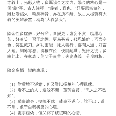
才義士，光彩人物，多屬陽金之功力。陽金的核心是一
個"義"字。古人注釋："義者，宜也。"只要應當做的，
雖赴湯蹈火，粉身碎骨，亦在所不辭。故古人極贊有大
義的英雄豪杰，稱為"大義參天"。
陰金性多虛假，好分辯，喜變更，虛妄不實，嘴甜心
苦，好冷笑，習于諂媚。更為甚者，殘忍嫉妒，巧言令
色，笑里藏刀。妒功害能，掩人善行，喜聞人過，好言
人短。刻薄寡恩。得權在位，便能亂世，兇奸之徒，多
由此出。在家庭，則父子責善，夫妻寡義，分崩離析。
陰金多惱，惱的表現：
（1）對環境不滿意，但又難以擺脫的心理狀態。
（2）看不上的人，還躲不開，孤芳自賞，"患人之不己
知"。
（3）瑣事纏身，撓撓不休；或事不遂心，說不出，道
不明，處于自我折磨的心境。
（4）處事虛偽，但又露了破綻時的心情。