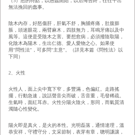
（5）怒的特點，以愚蠢開始，以后悔告終，往往干出
無法挽回的蠢事。
陰木內存，好怒傷肝，肝氣不舒，胸脯疼痛，肚腹膨
脹，頭迷眼花，兩臂麻木，四肢無力，耳鳴牙痛以及中
風等。這便是受陰木之害。要想愈病，必須撥陰取陽，
化陰木為陽木，生出仁德、愛人愛物之心。如果使
用"問性法"，可多問"主意"。（詳見本篇《問性法》以
下同）
2、火性
火性人，面上尖中寬下窄，多豐滿，色偏紅。走路搖
擺，行動急速，說話聲音尖而破，舌音重，毛發稀疏。
生氣時，面紅耳赤。火性分陽火陰火，形同，而氣質清
濁隨心性變化。
陽火即是真火，是火的本性。光明磊落，通情達理，溫
恭安祥，守禮守分，文采節制，表芽有章，聰明謙讓，