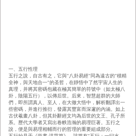
一、五行性理
五行之說，自古有之，它與"八卦易經"同為遠古的"積精
全神，與天地合一"的圣哲，在靜悟中了然宇宙人生的
真理，并將其密碼包藏在極其簡單的符號中（如太極八
卦，陰陽五行），以傳后世。后來，智慧超群的大師
們，即所謂真人、至人，在大徹大悟中，解析翻譯出一
些密碼，并進行推衍，發露其豐富而深邃的內涵。如上
古伏羲畫八卦，但其卦辭經文均為后世的文王、孔子所
系。歷代大學者又寫出卷帙浩瀚的易理巨著。五行之
說，便是與易理相輔而行的哲理的重要組成部分。
五行始見于《尚書·洪范篇》，該篇有"五行：一曰水、