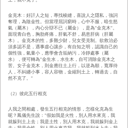
金克木：好訐人之短，專找棱縫，喜說人之隱私，強詞
奪理，為陰金性。但當理屈詞窮時，心中不服，暗生怒
氣（屬木），內心分辯不已（屬金），是為"金克木"。
面現青白色，胸肋疼痛，肝氣不舒，易患肝病（肝屬
木）。金克木的性，多難少財，兒女受克制。欲救治必
須多認不是，遇事虛心讓步，有自知之明，認識自己的
個性強，氣量小，應學會含垢納污，冷靜處事（屬
水），便可轉為"金生水，水生木，自可消除金克木之
苦。女子金克木，則金應往土上行，以逆為順，寬厚待
人，不糾纏小事，容人容物，金縮到土上，轉過去，自
然不克了。"
（2）彼此五行相克
人我之間相處，發生五行相克的情形，怎樣化克為生
呢？鳳儀先生說："假如我是火性，別人用水來克，我
就躲到土上去；我是土性，別人用木克，我就躲到金上
去；我是金性，別人用火來克我，我就躲到水上去；我