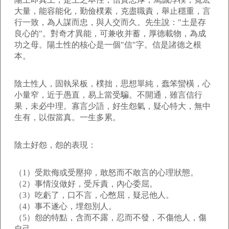
大量，能容能化，勤儉樸素，克盡職責，舉止穩重，言
行一致，為人謀而忠，與人交而久。先生說："土是存
良心的"。對奇才異能，可兼收并蓄，厚德載物，為成
功之母。陽土性的核心是一個"信"字。信是諸德之根
本。
陰土性人，固執呆板，樸拙，思想單純，蠢笨蠻橫，心
小量窄，近于愚直，易上當受騙。不開通，雖言信行
果，未必中理。寡言少語，好生怨氣，疑心特大，無中
生有，以假當真。一生多累。
陰土好怨，怨的表現：
（1）受欺侮或受壓抑，敢怒而不敢言的心理狀態。
（2）事情沒做好，受斥責，內心委屈。
（3）吃虧了，口不言，心憋屈，疑忌他人。
（4）事不遂心，埋怨別人。
（5）怨的特點，含而不露，忍而不發，不傷他人，傷
自己。