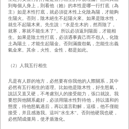
到每個人身上，則看他（她）的本性是哪一行打底（為
主）如是木性打底，就必須從木性上化陰為陽，才能夠
生陽火。否則，陰木絕生不起陽火來。如果是陰水性，
就生不起陽木來。先生說："水是生木的，然而陰了，
就寒，寒就不能生木了"。所以必須返到陽面，才能相
生。如果是陰土性打底，必須遇事責己而不怨人，化陰
土為陽土，才能生起陽金。否則滿腹怨氣，怎能生出義
氣金來。其余，火性、金性，都是如此。
（2）人我五行相生
凡是有人群的地方，必然要有你我他的人際關系，其中
必然有五行相生的道理。比如他是陰木性，好生怒氣，
說話又直又硬，不考慮別人的接受能力，張口就說。我
要想與他關系處好，必須用陽水性對待他，持以溫和的
態度，待他怒氣過后，再以溫言勸解，這樣，他不僅能
接受，并且感激我。這叫"水生木"。否則他硬我也硬，
必然鬧成僵局，使矛盾激化。