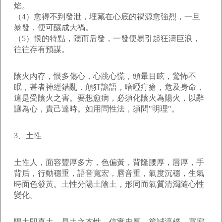
焰。
（4）愈得不到發泄，埋藏在心底的禍源愈強烈，一旦
暴發，便可釀成大禍。
（5）恨的特點，隱而后發，一發便易引起狂濤巨浪，
往往存有預謀。
陰火內存，恨多傷心，心跳心慌，頭暈目眩，驚怖不
眠，甚者神經錯亂，顛狂譫語，喑啞疔瘡，危及身命，
這是受陰火之害。要想愈病，必須化陰火為陽火，以辭
讓為心，責己達時。如用問性法，須問"明理"。
3、土性
土性人，面容豐厚多方，色偏黃，背隆腰厚，唇厚，手
背后，行動穩重，語音寬宏，唇音重，氣度沉穩，生氣
時面色發黃。土性分陽土陰土，形同而氣質清濁隨心性
變化。
陽土即真土，是土之本性，信實忠厚，篤誠淳樸，寬宏