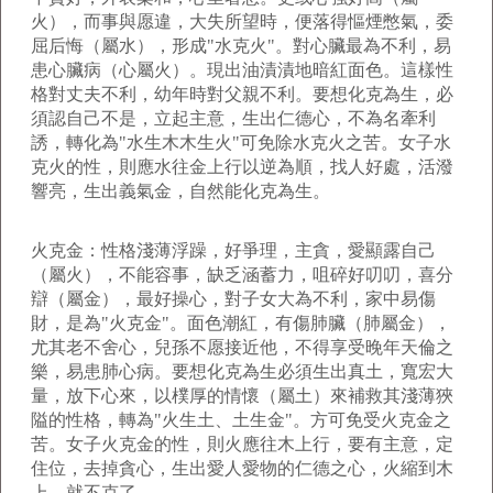
火），而事與愿違，大失所望時，便落得慪煙憋氣，委
屈后悔（屬水），形成"水克火"。對心臟最為不利，易
患心臟病（心屬火）。現出油漬漬地暗紅面色。這樣性
格對丈夫不利，幼年時對父親不利。要想化克為生，必
須認自己不是，立起主意，生出仁德心，不為名牽利
誘，轉化為"水生木木生火"可免除水克火之苦。女子水
克火的性，則應水往金上行以逆為順，找人好處，活潑
響亮，生出義氣金，自然能化克為生。
火克金：性格淺薄浮躁，好爭理，主貪，愛顯露自己
（屬火），不能容事，缺乏涵蓄力，咀碎好叨叨，喜分
辯（屬金），最好操心，對子女大為不利，家中易傷
財，是為"火克金"。面色潮紅，有傷肺臟（肺屬金），
尤其老不舍心，兒孫不愿接近他，不得享受晚年天倫之
樂，易患肺心病。要想化克為生必須生出真土，寬宏大
量，放下心來，以樸厚的情懷（屬土）來補救其淺薄狹
隘的性格，轉為"火生土、土生金"。方可免受火克金之
苦。女子火克金的性，則火應往木上行，要有主意，定
住位，去掉貪心，生出愛人愛物的仁德之心，火縮到木
上，就不克了。