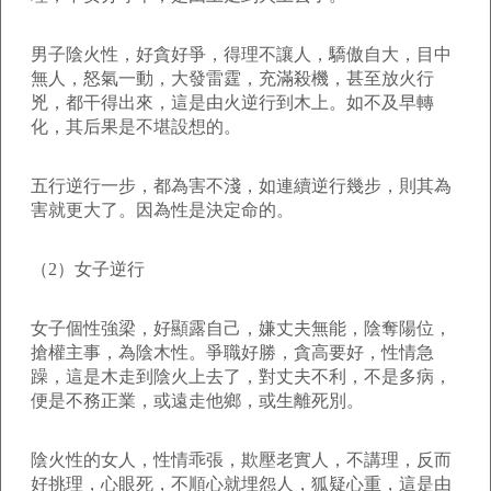
男子陰火性，好貪好爭，得理不讓人，驕傲自大，目中
無人，怒氣一動，大發雷霆，充滿殺機，甚至放火行
兇，都干得出來，這是由火逆行到木上。如不及早轉
化，其后果是不堪設想的。
五行逆行一步，都為害不淺，如連續逆行幾步，則其為
害就更大了。因為性是決定命的。
（2）女子逆行
女子個性強梁，好顯露自己，嫌丈夫無能，陰奪陽位，
搶權主事，為陰木性。爭職好勝，貪高要好，性情急
躁，這是木走到陰火上去了，對丈夫不利，不是多病，
便是不務正業，或遠走他鄉，或生離死別。
陰火性的女人，性情乖張，欺壓老實人，不講理，反而
好挑理，心眼死，不順心就埋怨人，狐疑心重，這是由