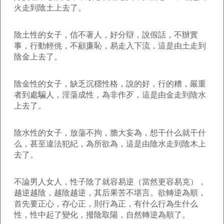
火走到陰土上去了。
陰土性的女子，信不著人，好分辯，說假話，不辦實
事，行動輕佻，不顧廉恥，易走入下流，這是由土走到
陰金上去了。
陰金性的女子，缺乏沉穩性格，說的好，行的糟，嚴重
者到處騙人，淫蕩成性，為非作歹，這是由金走到陰水
上去了。
陰水性的女子，放蕩不拘，膽大妄為，想干什么就干什
么，甚至違法犯紀，為所欲為，這是由陰水走到陰木上
去了。
不論男人女人，性子陰了就容易逆（當然更容易克），
越逆越陰，越陰越逆，其后果苦不堪言。欲轉逆為順，
首先要正心，存心正，則行為正，有什么行為生什么
性，性中起了變化，撥陰取陽，自然轉逆為順了。