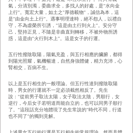
氣，分清別濁，委曲求全，多找人的好處，是"水向金
上行"。寬宏大量，如土之"厚德載物"，誠信為本，這
是"由金向土上行"。遇事明理達時，絕不怨人，以禮自
守，不為虛榮所引誘，"這是由土行到火上"。安分守
己，堅持正見，不隨是非曲直到轉移，不被外物所誘
惑，這是由"火行到木上"。這是女子的行運。
五行性撥陰取陽，陽氣充盈，與五行相應的臟腑，都得
到陽光照耀，氣機暢達，自然身強體健，精力充沛，心
腎相交，百病不生。
以上是五行相生的一般理論。但五行性達到撥陰取陽
時，男女的行運就不一定必須截然相反了。先生
說："從前男子取法太陽，女子取法太陰，男順行，女
逆行，今后女子若明道而能自立的，也可以同男子順行
了。"這段話充分地體現了先生常說的"時代不同，行道
也不同了"的獨到見解。
上述男女五行的行運是五行相生的常規理論。然而具體