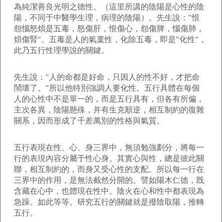
為純潔善良光明之德性。（這里所講的陰陽是心性的陰
陽，不同于中醫學生理，病理的陰陽）。先生說："恨
怨惱怒煩是五毒，怒傷肝，恨傷心，怨傷脾，惱傷肺，
煩傷腎"。五毒是人的氣稟性，化除五毒，即是"化性"，
此乃五行性理學說的關鍵。
先生說："人的命都是好命，只因人的性不好，才把命
鬧壞了。"所以他特別強調人要化性。五行具體在每個
人的心性中不是單一的，而是五行具有，但各有所偏，
主次各異，陰陽懸殊，并有生克順逆，相互制約的復雜
關系，因而形成了千差萬別的性格與氣質。
五行表現在性、心、身三界中，無須勉強劃分，將每一
行的表現內容分屬于性心身。其實心與性，總是彼此關
聯，相互制約的，而身又受心性的支配。所以每一行在
三界中的作用，是無法截然分開的。譬如陽木仁德，既
含藏在心中，也體現在性中。陰火在心和性中都表現為
急躁。如此等等。研究五行的關鍵就是撥陰取陽，推轉
五行。