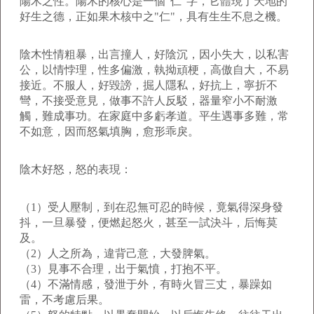
陽木之性。陽木的核心是一個"仁"字，它體現了天地的
好生之德，正如果木核中之"仁"，具有生生不息之機。
陰木性情粗暴，出言撞人，好陰沉，因小失大，以私害
公，以情悖理，性多偏激，執拗頑梗，高傲自大，不易
接近。不服人，好毀謗，掘人隱私，好抗上，寧折不
彎，不接受意見，做事不許人反駁，器量窄小不耐激
觸，難成事功。在家庭中多虧孝道。平生遇事多難，常
不如意，因而怒氣填胸，愈形乖戾。
陰木好怒，怒的表現：
（1）受人壓制，到在忍無可忍的時候，竟氣得深身發
抖，一旦暴發，便燃起怒火，甚至一試決斗，后悔莫
及。
（2）人之所為，違背己意，大發脾氣。
（3）見事不合理，出于氣憤，打抱不平。
（4）不滿情感，發泄于外，有時火冒三丈，暴躁如
雷，不考慮后果。