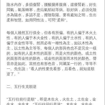
陰水內存，多煩傷腎，腰酸腿疼腹痛，虛痿腎虧，好生
悶氣，氣落轉寒，患疝氣郁結等病。欲好病，必須化陰
水為陽水，多認不是，撥陰取陽。要有處知之明，生出
柔和智慧。如用問性法，可問"柔和"。
每個人雖然五行俱全，但各有所偏。有的人偏于木火土
性，有的人偏于木火金性，有的人偏于土水性，有的人
偏于水金性等等。然而必有一種性為主，如以木性為
主，以土性為主等等。每個人的形與色也不是完全一樣
的，如有的人是木性的面形，而是火性的顏色。或土性
的面形而金性的顏色，或金性的面形而木性的顏色。聲
音亦是如此。當然也有形色音，同屬某一行的，等等不
一。先生說："看人的性要先看形，后看色，就知道順
逆了。"
二、五行生克順逆
"五行往前行是順"，即是木生火，火生土，土生金，金
生水，水生木。"五行往回行是逆"，木生水，水生金，