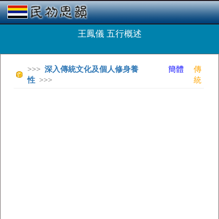
王鳳儀 五行概述
>>>
深入傳統文化及個人修身養
簡體
傳
性
>>>
統