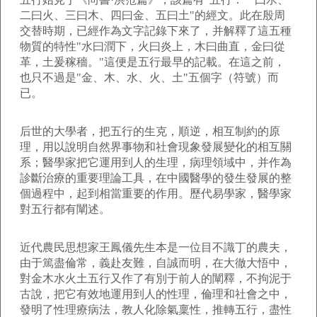
二曰火、三曰木、四曰金、五曰土"的經文。此在殷周
交替時期，已經作為文字記錄下來了，并解釋了這五種
物質的特性"水曰潤下，火曰炎上，木曰曲直，金曰從
革，土爰稼穡。"這便是五行最早的記載。在這之前，
也只不過是"金、木、水、火、土"五個字（符號）而
已。
后世的大學者，把五行的生克，順逆，相互制約的原
理，用以說明自然界事物和社會現象發展變化的相互關
系；醫學家把它運用到人的生理，病理領域中，并作為
診斷治療的重要理論工具，在中國醫學的發生發展的整
個過程中，起到相當重要的作用。歷代易學家，醫學家
對五行都有闡述。
近代農民思想家王鳳儀先生本是一位目不識丁的農夫，
由于篤盡倫常，義赴友難，自誠而明，在大徹大悟中，
對金木水火土五行又作了有別于前人的闡釋，不拘泥于
古說，把它有效地運用到人的性理，倫理和社會之中，
發明了性理療病法，教人化除氣稟性，推轉五行，盡性