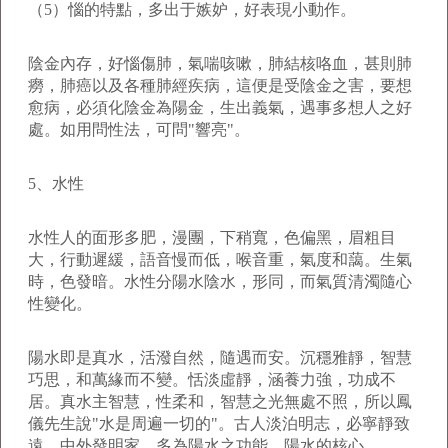
（5）惱的特點，多出于嫉妒，好表現小動作。
陰金內存，好惱傷肺，氣喘咳嗽，肺結核咯血，甚則肺
癆，肺癌以及各種肺經疾病，這便是受陰金之害，要想
愈病，必須化陰金為陽金，生出義氣，遇事多想人之好
處。如用問性法，可問"響亮"。
5、水性
水性人的面形多肥，漫團，下稍寬，色偏黑，眉粗目
大，行動遲緩，語音慢而低，喉音重，氣度和藹。生氣
時，色發暗。水性分陽水陰水，形同，而氣質清濁隨心
性變化。
陽水即是真水，活潑自然，隨遇而安。沉穩雅靜，智慧
巧思，和萬緣而不變。恬淡虛靜，涵養力強，功成不
居。真水主智慧，性柔和，智慧之光無處不照，所以鳳
儀先生說"水是周遍一切的"。古人淡泊明志，必寧靜致
遠。中外發明家，多為陽水之功能。陽水的核心