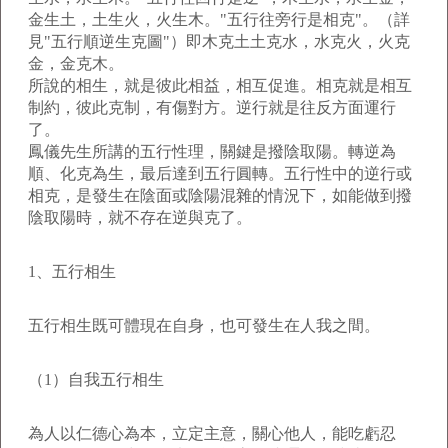
金生土，土生火，火生木。"五行往旁行是相克"。（詳
見"五行順逆生克圖"）即木克土土克水，水克火，火克
金，金克木。
所說的相生，就是彼此相益，相互促進。相克就是相互
制約，彼此克制，有傷對方。逆行就是往反方面運行
了。
鳳儀先生所講的五行性理，關鍵是撥陰取陽。轉逆為
順、化克為生，最后達到五行圓轉。五行性中的逆行或
相克，是發生在陰面或陰陽混雜的情況下，如能做到撥
陰取陽時，就不存在逆與克了。
1、五行相生
五行相生既可體現在自身，也可發生在人我之間。
（1）自我五行相生
為人以仁德心為本，立定主意，關心他人，能吃虧忍