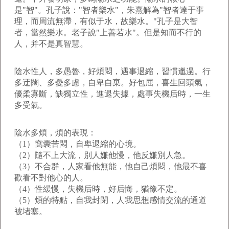
是"智"。孔子說："智者樂水"，朱熹解為"智者達于事
理，而周流無滯，有似于水，故樂水。"孔子是大智
者，當然樂水。老子說"上善若水"。但是知而不行的
人，并不是真智慧。
陰水性人，多愚魯，好煩悶，遇事退縮，習慣邋遢。行
多迂闊、多憂多慮，自卑自棄。好包屈，喜生回頭氣，
優柔寡斷，缺獨立性，進退失據，處事失機后時，一生
多受氣。
陰水多煩，煩的表現：
（1）窩囊苦悶，自卑退縮的心境。
（2）隨不上大流，別人嫌他慢，他反嫌別人急。
（3）不合群，人家看他無能，他自己煩悶，他最不喜
歡看不對他心的人。
（4）性緩慢，失機后時，好后悔，猶豫不定。
（5）煩的特點，自我封閉，人我思想感情交流的通道
被堵塞。