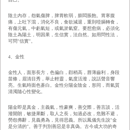
陰土內存，怨氣傷脾，脾胃軟弱，膨悶脹飽。胃寒腹
痛，上吐下瀉，消化不良，食欲減退，重則噎膈轉食，
有傷元氣，中虧氣短，或氣淤氣窒。要想愈病，必須化
陰土為陽土，明因果，生信實，法自然。如用問性法，
可問"信實"。
4、金性
金性人，面形長方，色偏白，顴稍高，唇薄齒利，身段
苗條，眉清目秀，舉止輕靈，氣度活潑，說話聲音響
亮。生氣時面色蒼白。金性分陽金陰金，形同，而氣質
清濁隨心性變化。
陽金即是真金，主義氣，性豪爽，善交際，善言談，活
潑開朗，敏捷果斷，取人之長，知過必改，危難不避，
勞怨弗辭，見義勇為，見得思義。所以鳳儀先生說"金
是分清的"。善于判別善惡是非真偽。古今成大功的奇