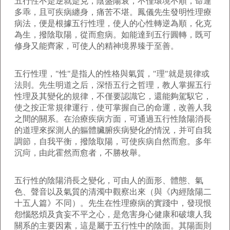
五行性不是逆就是克，陰盛陽衰，不僅環境不順，命運
多乖，且可疾病纏身，痛苦不堪。鳳儀先生發明性理療
病法，便是根據五行性理，使人的心性轉逆為順，化克
為生，撥陰取陽，從而愈病。如能達到五行圓轉，既可
修身又能齊家，可使人的精神境界臻于至善。
五行性理，"性"是指人的性格與氣質，"理"就是規律或
法則。先生明道之后，深悟五行之哲理，教人掌握五行
性理及其變化的規律，不僅要認識它，還能夠駕馭它，
使之按正常規律運行，使可掌握自己的命運，改善人我
之間的關系。在治療疾病方面，可通過五行性陰陽消長
的道理來探測人的軀體臟腑疾病變化的情況，并可自我
調節，自我平衡，撥陰取陽，可使疾病自然而愈。多年
沉疴，由此霍然而愈者，不勝枚舉。
五行性的陰陽消長之變化，可由人的面形、體態、氣
色、聲音以及氣質的清濁中觀察出來（與《內經陰陽二
十五人篇》不同）。先生在性理療病的實踐中，發現恨
怨惱怒煩及貪妄不平之心，是危害身心健康和破壞人我
關系的主要因素，這是屬于五行性中的陰面。其陽面則