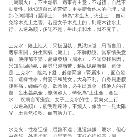
（屬陽火），不生怨氣，遇事有主意，不越禮，自然不
動稟性。既知道自己的苦惱，更要體會他人的心理，做
到心胸開闊（屬陽土），轉為"木生火，火生土"，自可
免除木克土之害。若是女子木克土的，則應木往水上
行，以逆為順，多認不是，生出柔和水，就不克了。
土克水：陰土性人，呆板固執，見識狹隘，愚而自用，
遇事看開，好生悶氣（屬土），不聽勸說。當事情失意
后，便抑郁不樂，憂慮發煩（屬水），不知查找原因，
只知生回頭氣，越尋思越痛苦，越回憶越悔恨，這便
是"土克水"。陰氣下凝，必傷腎臟（腎屬水），面色發
暗，這樣性格，對妻子和兒女，大為不利。自身易患腰
腿疼痛，纏綿不愈。欲救治，必生出真金，找他人的好
處，生出義氣金，能包容人，轉化為"土生金，金生
水"，疾病自可痊愈。女子土克水的性，要向火上行
（以逆為順），能明理達時，不煩人，像陰土一見太陽
光，土自然松軟。而有活力了。
水克火：性格迂緩，愚魯不達，逃退無據，屬水，但心
中貪好，外表柔和，心里著急。更或心強好高（屬