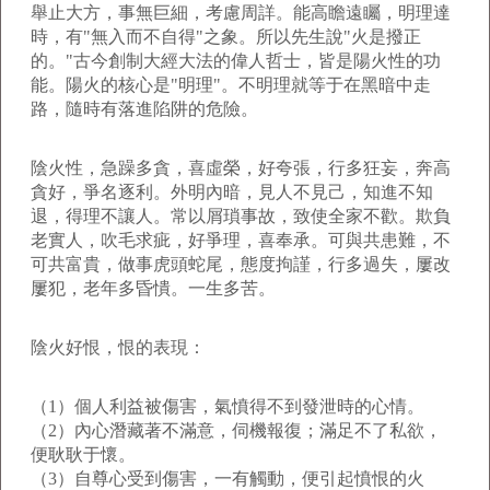
舉止大方，事無巨細，考慮周詳。能高瞻遠矚，明理達
時，有"無入而不自得"之象。所以先生說"火是撥正
的。"古今創制大經大法的偉人哲士，皆是陽火性的功
能。陽火的核心是"明理"。不明理就等于在黑暗中走
路，隨時有落進陷阱的危險。
陰火性，急躁多貪，喜虛榮，好夸張，行多狂妄，奔高
貪好，爭名逐利。外明內暗，見人不見己，知進不知
退，得理不讓人。常以屑瑣事故，致使全家不歡。欺負
老實人，吹毛求疵，好爭理，喜奉承。可與共患難，不
可共富貴，做事虎頭蛇尾，態度拘謹，行多過失，屢改
屢犯，老年多昏憒。一生多苦。
陰火好恨，恨的表現：
（1）個人利益被傷害，氣憤得不到發泄時的心情。
（2）內心潛藏著不滿意，伺機報復；滿足不了私欲，
便耿耿于懷。
（3）自尊心受到傷害，一有觸動，便引起憤恨的火