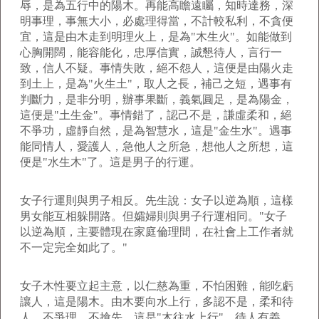
辱，是為五行中的陽木。再能高瞻遠矚，知時達務，深
明事理，事無大小，必處理得當，不計較私利，不貪便
宜，這是由木走到明理火上，是為"木生火"。如能做到
心胸開闊，能容能化，忠厚信實，誠懇待人，言行一
致，信人不疑。事情失敗，絕不怨人，這便是由陽火走
到土上，是為"火生土"，取人之長，補己之短，遇事有
判斷力，是非分明，辦事果斷，義氣圓足，是為陽金，
這便是"土生金"。事情錯了，認己不是，謙虛柔和，絕
不爭功，虛靜自然，是為智慧水，這是"金生水"。遇事
能同情人，愛護人，急他人之所急，想他人之所想，這
便是"水生木"了。這是男子的行運。
女子行運則與男子相反。先生說：女子以逆為順，這樣
男女能互相躲開路。但孀婦則與男子行運相同。"女子
以逆為順，主要體現在家庭倫理間，在社會上工作者就
不一定完全如此了。"
女子木性要立起主意，以仁慈為重，不怕困難，能吃虧
讓人，這是陽木。由木要向水上行，多認不是，柔和待
人，不爭理，不搶先，這是"木往水上行"。待人有義