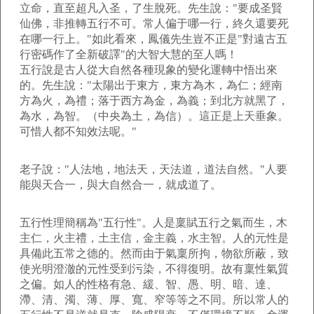
立命，直至超凡入圣，了生脫死。先生說："要成圣賢
仙佛，非推轉五行不可。常人偏于哪一行，終久還要死
在哪一行上。"如此看來，鳳儀先生豈不正是"對遠古五
行密碼作了全新破譯"的大智大慧的至人嗎！
五行說是古人從大自然各種現象的變化運轉中悟出來
的。先生說："太陽出于東方，東方為木，為仁；經南
方為火，為禮；落于西方為金，為義；到北方就黑了，
為水，為智。（中央為土，為信）。這正是上天垂象。
可惜人都不知效法呢。"
老子說："人法地，地法天，天法道，道法自然。"人要
能與天合一，與大自然合一，就成道了。
五行性理簡稱為"五行性"。人是稟賦五行之氣而生，木
主仁，火主禮，土主信，金主義，水主智。人的元性是
具備此五常之德的。然而由于氣稟所拘，物欲所蔽，致
使光明澄澈的元性受到污染，不得復明。故有稟性氣質
之偏。如人的性格有急、緩、智、愚、明、暗、達、
滯、清、濁、薄、厚、寬、窄等等之不同。所以常人的