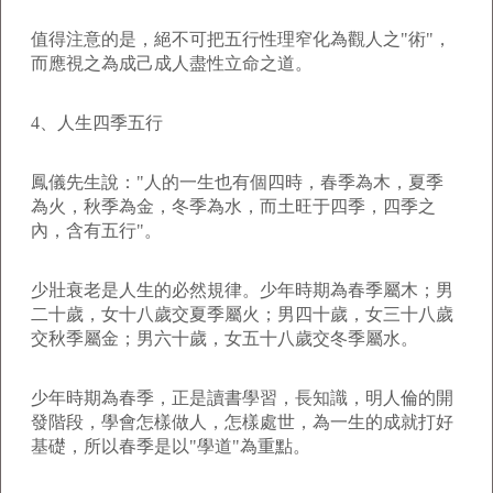
值得注意的是，絕不可把五行性理窄化為觀人之"術"，
而應視之為成己成人盡性立命之道。
4、人生四季五行
鳳儀先生說："人的一生也有個四時，春季為木，夏季
為火，秋季為金，冬季為水，而土旺于四季，四季之
內，含有五行"。
少壯衰老是人生的必然規律。少年時期為春季屬木；男
二十歲，女十八歲交夏季屬火；男四十歲，女三十八歲
交秋季屬金；男六十歲，女五十八歲交冬季屬水。
少年時期為春季，正是讀書學習，長知識，明人倫的開
發階段，學會怎樣做人，怎樣處世，為一生的成就打好
基礎，所以春季是以"學道"為重點。