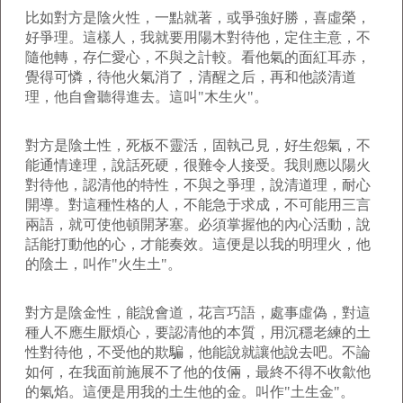
比如對方是陰火性，一點就著，或爭強好勝，喜虛榮，
好爭理。這樣人，我就要用陽木對待他，定住主意，不
隨他轉，存仁愛心，不與之計較。看他氣的面紅耳赤，
覺得可憐，待他火氣消了，清醒之后，再和他談清道
理，他自會聽得進去。這叫"木生火"。
對方是陰土性，死板不靈活，固執己見，好生怨氣，不
能通情達理，說話死硬，很難令人接受。我則應以陽火
對待他，認清他的特性，不與之爭理，說清道理，耐心
開導。對這種性格的人，不能急于求成，不可能用三言
兩語，就可使他頓開茅塞。必須掌握他的內心活動，說
話能打動他的心，才能奏效。這便是以我的明理火，他
的陰土，叫作"火生土"。
對方是陰金性，能說會道，花言巧語，處事虛偽，對這
種人不應生厭煩心，要認清他的本質，用沉穩老練的土
性對待他，不受他的欺騙，他能說就讓他說去吧。不論
如何，在我面前施展不了他的伎倆，最終不得不收歙他
的氣焰。這便是用我的土生他的金。叫作"土生金"。