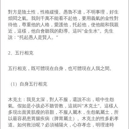
對方是陰土性，性格緩慢。愚魯不達，不明事理，好生
煩悶之氣。我則千萬不能看不起他，要用義氣的金性對
待他，尊重他的人格，愛護他，托起他，使他能和我親
近，這樣，他自會聽我的勸導。這叫"金生水"。先生
說："托起愚人是賢人。"
2、五行相克
五行相克，既可體現在自身，也可體現在人我之間。
（1）自身五行相克
木克土：我見太深，對人不服，還說不出，暗中生怨
氣。假如是小孩必不聽管教，這就叫"木克土"。這樣人
多現出面黃肌瘦的容顏，不服人屬木，生怨氣屬土，所
以最容易患胃腸疾病（脾胃屬土）。木克土的性多虧孝
道。如何救治呢？必須補陽火，心存孝念，明理達時