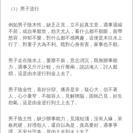
（1）男子逆行
例如男子陰木性，缺乏正見，立不起真主意，遇事退縮
不前，或自卑厭世，怨天尤人，看什么都不順眼，面帶
愁容，抑郁不樂，對什么都不感興趣，這便是木往水上
行了，對妻子大為不利。既對心身有害，家事也不順。
男子走在陰水上，萎靡不振，意志消沉，既無辦事能
力，遇事又斤斤計較，分斤掰兩，說話淹人，討人厭
煩，這是由水逆行到金上去了。
男子陰金性，喜好分辯、播弄是非，疑心大，信不著
人，心小量窄，不能容人，見解狹隘，固執己見，好生
怨氣，這是由金逆行到土上去了。
男子陰土性，缺少辦事能力，見識短淺，沒有人緣，呆
板死硬，好埋怨人，還自以為是，貪高要好，遇事爭
理，不安分守本，是由土走到火上去了。