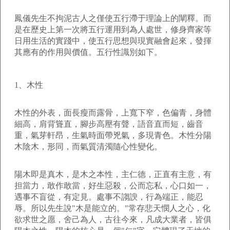
鳳儀先生不拘泥古人之僅使五行滯于理論上的闡釋。而
是在歷史上第一次將五行運用到為人處世，修身齊家等
日用生活的實踐中，使五行思想與現實融會起來，發揮
其應有的作用與價值。五行性識別如下。
1、木性
木性的外表，面長瘦而露骨，上寬下窄，色偏青，身體
細高，肩背聳直，腳步高壓有聲，語音直而短，齒音
重，氣芽軒昂，生氣時面帶兇氣，多現青色。木性分陽
木陰木，形同，而氣質清濁隨心性變化。
陽木即是真木，是木之本性，主仁德，正直有主意，有
担當力，敢作敢當，好生惡殺，公而忘私，心口如一，
遇事不盲從，有定見。處事不謅諛，行為端正，能忍
辱。所以先生說"木是能立的。"常存悲天憫人之心，化
欲求世之愿，舍己為人，古往今來，凡成大業者，皆俱