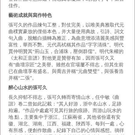
佳作。
藝術成就與寫作特色
張可久的作品煉句工整，對仗完美，以唯美典雅取代元
曲樸實豪放的俚俗本色，并大量使用典故，引詩、詞文
句入曲，脫離白描轉為雅正，為曲意增添清麗美感與豐
富性，華而不艷。元代高栻稱其作品“字字清殊”。明代
賈仲明贊其“荊山玉，合浦珠，壓倒群儒”。明代朱權的
《太和正音譜》對他更是贊譽有加，因而張可久又
有“曲壇宗匠”之美譽。雖然在官場屢不得志，但其生前
已在曲壇享有盛名。與喬吉并稱“元曲雙璧”，與張養浩
并稱“二張”。
醉心山水的張可久
長久抑郁不得志，張可久轉而寄情山水，任中敏《曲
諧》卷二曾如此記載：“其人好游，浙中名山水，足跡
殆遍。”作品中處處可見其行旅的痕跡。而游山玩水的
地 點，主要集中于浙江、江蘇兩省，其他省份還有安
徽、湖北、湖南、江西、福建、陜西等。每到一處，心
有所感，便創作散曲，紀錄下自己的心情與感想。徜徉