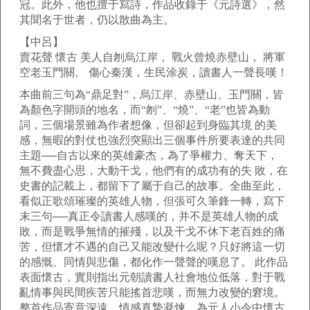
冠。此外，他也擅于寫詩，作品收錄于《元詩選》，然
其聞名于世者，仍以散曲為主。
【中呂】
賣花聲 懷古 美人自刎烏江岸， 戰火曾燒赤壁山， 將軍
空老玉門關。 傷心秦漢，生民涂炭，讀書人一聲長嘆！
本曲前三句為“鼎足對”，烏江岸、赤壁山、玉門關，皆
為顏色字開頭的地名，而“刎”、“燒”、“老”也皆為動
詞，三個場景雖為作者想像，但卻起到身臨其境 的美
感，無暇的對仗也強烈突顯出三個事件所要表達的共同
主題──自古以來的英雄豪杰，為了爭權力、奪天下，
無不費盡心思，大動干戈，他們有的成功有的失 敗，在
史書的記載上，都留下了屬于自己的故事。全曲至此，
看似正歌頌璀璨的英雄人物，但張可久筆鋒一轉，寫下
末三句──真正令讀書人感嘆的，并不是英雄人物的成
敗，而是戰爭無情的摧殘，以及干戈不休下老百姓的痛
苦，但懷才不遇的自己又能改變什么呢？只好將這一切
的感慨、同情與悲傷，都化作一聲聲的嘆息了。 此作品
表面懷古，實則指出元朝讀書人社會地位低落，對于戰
亂情事與民間疾苦只能搖首悲嘆，而無力改變的窘境。
整首作品寄意深遠，情感真摯凝煉，為元人小令中懷古