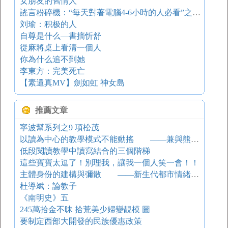
女朋友的舊情人
謠言粉碎機：“每天對著電腦4-6小時的人必看”之粉碎
刘瑜：积极的人
自尊是什么—書摘忻舒
從麻將桌上看清一個人
你為什么追不到她
李東方：完美死亡
【素還真MV】劍如虹 神女島
推薦文章
寧波幫系列之9 項松茂
以讀為中心的教學模式不能動搖 ——兼與熊開明老師商榷
低段閱讀教學中讀寫結合的三個階梯
這些寶寶太逗了！別理我，讓我一個人笑一會！！
主體身份的建構與彌散 ——新生代都市情緒電影的現代反思立場及后現代文化悖論
杜導斌：論教子
《南明史》五
245萬拾金不昧 拾荒美少婦變靚模 圖
要制定西部大開發的民族優惠政策