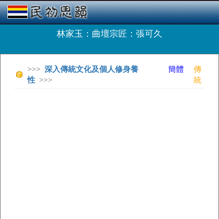
林家玉：曲壇宗匠：張可久
>>>
深入傳統文化及個人修身養
簡體
傳
性
>>>
統