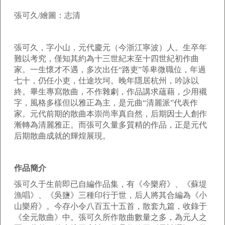
張可久/繪圖：志清
張可久，字小山，元代慶元（今浙江寧波）人。生卒年
難以考究，僅知其約為十三世紀末至十四世紀初作曲
家。一生懷才不遇，多次出任“路吏”等卑微職位，年過
七十，仍任小吏，仕途坎坷。晚年隱居杭州，吟詠以
終。畢生專寫散曲，不作雜劇，作品講求蘊藉，少用襯
字，風格多樣但以雅正為主，是元曲“清麗派”代表作
家。元代前期的散曲本崇尚率真自然，后期因士人創作
漸轉為清麗雅正。而張可久量多質精的作品，正是元代
后期散曲成就的輝煌展現。
作品簡介
張可久于生前即已自編作品集，有《今樂府》、《蘇堤
漁唱》、《吳鹽》三種印行于世，后人將其合編為《小
山樂府》。今存小令八百五十五首，散套九篇，收錄于
《全元散曲》中。張可久所作散曲數量之多，為元人之