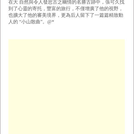
在大 自然與令人發思古之幽情的名勝古跡中，張可久找
到了心靈的寄托，豐富的旅行，不僅增廣了他的視野，
也擴大了他的審美境界，更為后人留下了一篇篇精致動
人的 “小山散曲”。@*