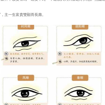
〞，主一生富貴雙顯而長壽。