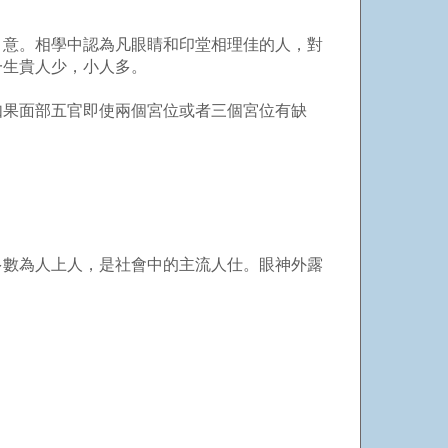
、意。相學中認為凡眼睛和印堂相理佳的人，對
一生貴人少，小人多。
如果面部五官即使兩個宮位或者三個宮位有缺
多數為人上人，是社會中的主流人仕。眼神外露