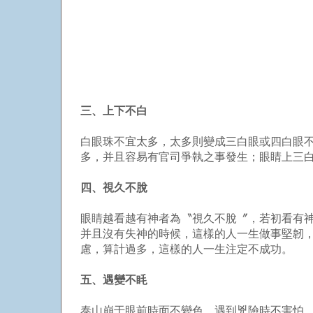
三、上下不白
白眼珠不宜太多，太多則變成三白眼或四白眼
多，并且容易有官司爭執之事發生；眼睛上三
四、視久不脫
眼睛越看越有神者為〝視久不脫〞，若初看有
并且沒有失神的時候，這樣的人一生做事堅韌
慮，算計過多，這樣的人一生注定不成功。
五、遇變不眊
泰山崩于眼前時面不變色，遇到兇險時不害怕