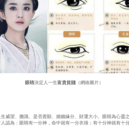
眼睛
決定人一生
富貴貧賤
（網絡圖片）
人生威望、膽識、是否貴顯、婚姻緣分、財運大小。眼睛為心靈
古人認為：眼睛有一分神，命中就有一分衣祿；有十分神就有十