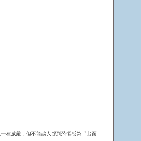
來一種威嚴，但不能讓人趕到恐懼感為〝出而