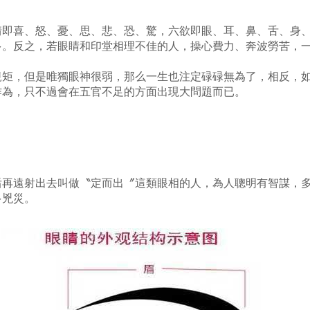
情即喜、怒、憂、思、悲、恐、驚，六欲即眼、耳、鼻、舌、身
多。反之，若眼睛和印堂相理不佳的人，操心費力、奔波勞苦，
規矩，但是唯獨眼神很弱，那么一生也注定碌碌無為了，相反，
作為，只不過會在五官不足的方面出現大問題而已。
后再遠射出去叫做〝定而出〞這類眼相的人，為人聰明有智謀，
多兇災。