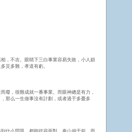
惡相，不吉。眼睛下三白事業容易失敗，小人頗
生多災多難，孝道有虧。
途而廢，很難成就一番事業。而眼神總是有力，
了，那么一生做事沒有計劃，或者過于多憂多
遇到什么問題，都能從容面對，泰山崩于前，而