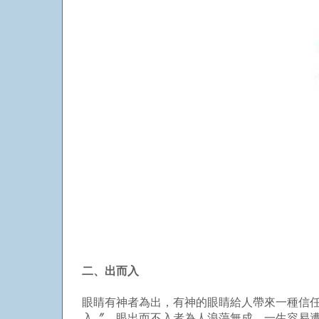
二、出而入
眼睛有神者為出，有神的眼睛給人帶來一種信
入〞。眼出而不入者為人浪蕩無成，一生容易