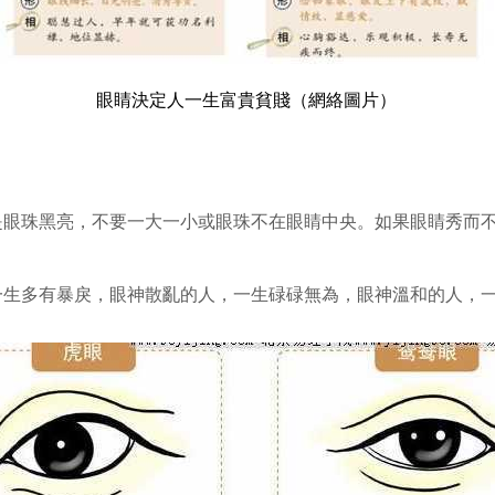
眼睛決定人一生富貴貧賤（網絡圖片）
是眼珠黑亮，不要一大一小或眼珠不在眼睛中央。如果眼睛秀而
一生多有暴戾，眼神散亂的人，一生碌碌無為，眼神溫和的人，