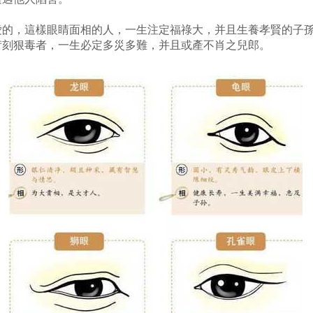
愛的，這樣眼睛面相的人，一生注定福祿大，并且生養孝賢的子
苛刻狠毒者，一生必定多災多難，并且或產不肖之兒郎。