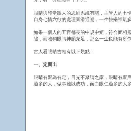
兇，有十分病就有十分兇。
眼睛與印堂跟人的思維系統有關，主管人的七
自身七情六欲的處理圓滑通暢，一生快樂福氣
如果一個人的五官都長的中規中矩，符合面相
陷，而唯獨眼睛神韻充足，那么一生也能有所
古人看眼睛吉相有以下幾點：
一、定而出
眼睛有聚為有定，目光不聚謂之露，眼睛有聚
過多的人，做事難以成功，而白眼仁過多的人