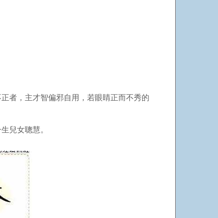
不正者，主才智偏邪自用，若眼睛正而不秀的
一生兒女聰慧。