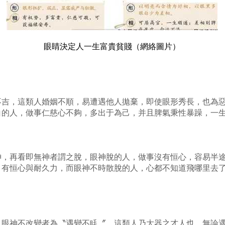
眼睛決定人一生富貴貧賤（網絡圖片）
不吉，這類人婚姻不順，易遭遇他人拋棄，即使眼形秀長，也為
白的人，做事仁慈心不夠，多出于為己，并且脾氣秉性暴躁，一
神，再看即無神者謂之脫，眼神脫的人，做事沒有恒心，容易半
，有恒心與耐久力，而眼神不時散脫的人，心都不知道飛哪里去
，眼神不改變者為〝遇變不眊〞，這類人乃大器之才人也。無論