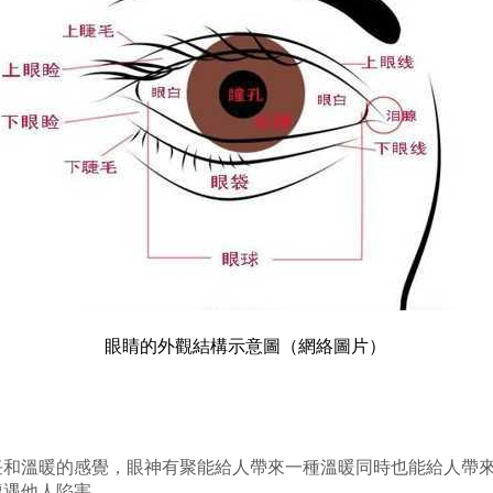
眼睛的外觀結構示意圖（網絡圖片）
任和溫暖的感覺，眼神有聚能給人帶來一種溫暖同時也能給人帶
遭遇他人陷害。