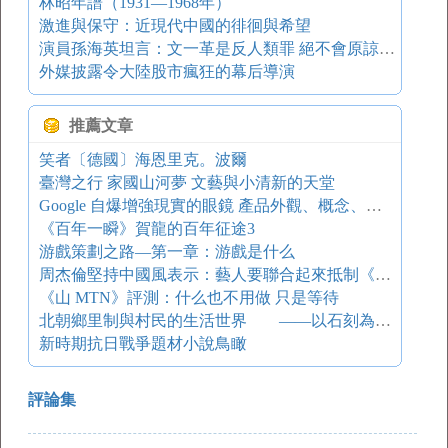
林昭年譜（1931―1968年）
激進與保守：近現代中國的徘徊與希望
演員孫海英坦言：文一革是反人類罪 絕不會原諒 圖
外媒披露令大陸股市瘋狂的幕后導演
推薦文章
笑者〔德國〕海恩里克。波爾
臺灣之行 家國山河夢 文藝與小清新的天堂
Google 自爆增強現實的眼鏡 產品外觀、概念、操作視頻大泄露
《百年一瞬》賀龍的百年征途3
游戲策劃之路—第一章：游戲是什么
周杰倫堅持中國風表示：藝人要聯合起來抵制《江南Style》
《山 MTN》評測：什么也不用做 只是等待
北朝鄉里制與村民的生活世界 ——以石刻為中心的考察
新時期抗日戰爭題材小說鳥瞰
評論集