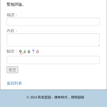
暫無評論。
稱謂：
内容：
驗證：
返回列表
© 2024 民初思韻 - 傳奇時代，簡明韻味