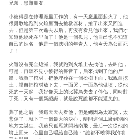
兄弟，患難朋友。
小彼得是在修理廠里工作的，有一天廠里面起火了，他
很勇敢地跑到火焰里面去搶救器材，搶了出來又回進
去，但是第三次進去以后，再沒有看見他出來，我們才
知道他燒死在里面了！他是一個孤兒，他自己也不知道
自己的姓名，他是一個聰明的年青人，他今天為公而死
了！
火還沒有完全熄滅，我就跑到火堆上去找他，去叫他，
可是，再聽不見小彼得的聲音了，后來找到了他的尸
體，我買了棺材，把他埋葬在一個松樹下面，我親自挖
土，親自把棺材放下去，一面哭，一面為他做墳，從他
死的一天起，我好像天上的比翼鳥失去了伴侶，同時對
于死，又有一個新認識，就是說死誰都不能避免的。
葬了他之后，我還天天去看他，但是總因為太寂寞，太
悲傷了，就下了一個最大的決心，離開這個工廠到別的
地方去謀生。我這只孤雁就開始南飛，最后一次從他的
墳上回來，心里自己唱給自己聽：“誰都不曉得我的墳