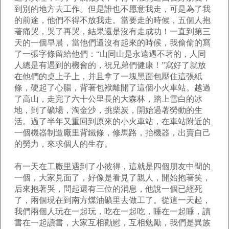
到別的地方去工作。但是誰也不愿意我走，可是為了我
的前途，他們不得不放我走。當要走的時候，五個人抱
著痛哭，哭了再哭，結果還是沒有走成功！一直到第三
天的一個早晨，當他們還沒有起來的時候，我偷偷的寫
了一張字條留給他們：“山同山是永遠遇不著的，人同
人總是有遇到的機會的，祝兄弟們健康！”寫好了就放
在他們的桌上子上，并且拿了一塊黑面包壓住這張紙
條，硬起了心腸，背著包袱離開了這個小火車站。越過
了高山，走完了六十公里長的大森林，踏上雪白的冰
地，到了礦場，淘金沙，挑柴炭，開始過著勞動的生
活。過了半年又重回到原來的小火車站，在車站附近的
一個機器制造廠里背鐵條，修馬路，抬機器，出賣自己
的勞力，來求個人的生存。
有一天在工廠里遇到了小彼得，這就是四個朋友中間的
一個，大家見面了，好像是看見了親人，開始抱著笑，
后來抱著哭，問起還有三位的消息，他說一個已經死
了，兩個現在到南方煤油礦里去做工了。從這一天起，
我們兩個人玩在一起玩，吃在一起吃，睡在一起睡，讀
書在一起讀書，大家互相勸慰，互相勉勵，我們是異族