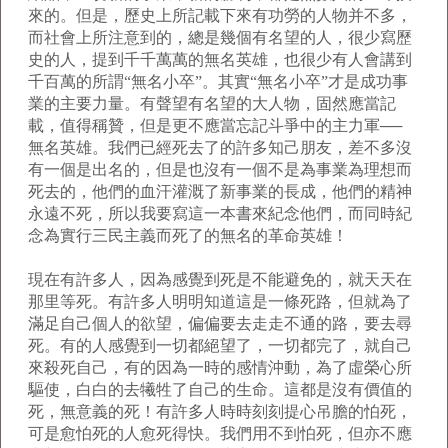
來的。但是，歷史上所記載下來有功勞的人物并不多，
而社會上所注意到的，總是幾個有名望的人，很少寫歷
史的人，提到千千萬萬的無名英雄，也很少有人會講到
千百萬的所謂“無名小卒”。其實“無名小卒”才是成功事
業的主要力量。有聲望有名望的大人物，固然應當記
載，值得稱贊，但是更不應當忘記斗爭中的主力軍──
無名英雄。我們已經死去了的許多知己朋友，差不多沒
有一個是出名的，但是也沒有一個不是為事業為理想而
死去的，他們的血汗灌溉了新事業的長成，他們的精神
永遠不死，所以我要寫這一本書來紀念他們，而同時紀
念為實行三民主義而死了的無名的革命英雄！
現在有許多人，因為感覺到死是不能避免的，就天天在
那里等死。有許多人明明知道這是一條死路，但就為了
滿足自己個人的欲望，偏偏要去走走不通的路，要去尋
死。有的人感覺到一切都絕望了，一切都完了，就自己
來殺死自己，有的因為一時的感情沖動，為了虛榮心所
驅使，白白的去犧牲了自己的生命。這都是沒有價值的
死，無意義的死！有許多人時時刻刻提心吊膽的怕死，
可是愈怕死的人愈死得快。我們用不到怕死，但亦不應