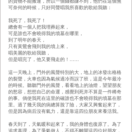
的貨物不能搬運，所以一個錢都賺不到，他們在這個無
可奈何的時候，只好同聲唱我所喜歡的歌給我聽：
我死了，我死了！
總會有一個人把我埋葬起來，
可是誰也不會曉得我的墳墓在哪里，
到了明年的春天，
只有黃鶯會飛到我的墳上來，
唱美麗的歌給我聽，
但是唱完了，他又要飛走的！……
這一天晚上，門外的風聲特別的大，地上的冰發出格格
的裂聲，火車也因為氣候過冷而誤了班，這是今年最冷
的時候。聽聽門外的風聲，看看地上的油燈，望望朋友
的愁容，想想自己的命運，感覺到死并不算是一件稀奇
的事。倘使我死在這里的確誰也不會曉得我的墳墓在那
里。過了幾天我的病總算脫了險，大家又興奮起來了，
但是因為病后沒有氣力，還是靠這四位朋友來養活我。
春天到了，天氣暖和起來了，我的身體也復原了。為了
追求真理，為了爭氣做人，不得不離開這四位好朋友，