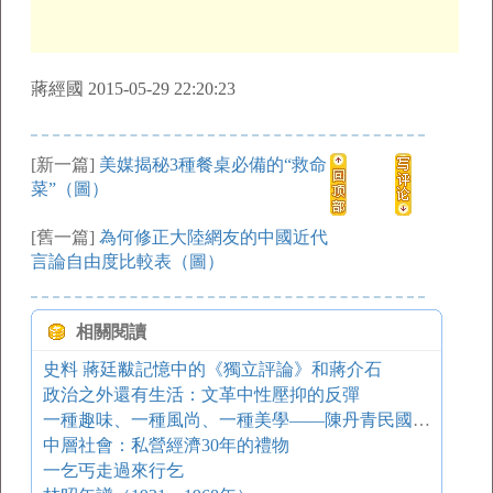
蔣經國 2015-05-29 22:20:23
[新一篇]
美媒揭秘3種餐桌必備的“救命
菜”（圖）
[舊一篇]
為何修正大陸網友的中國近代
言論自由度比較表（圖）
相關閱讀
史料 蔣廷黻記憶中的《獨立評論》和蔣介石
政治之外還有生活：文革中性壓抑的反彈
一種趣味、一種風尚、一種美學——陳丹青民國答問錄
中層社會：私營經濟30年的禮物
一乞丐走過來行乞