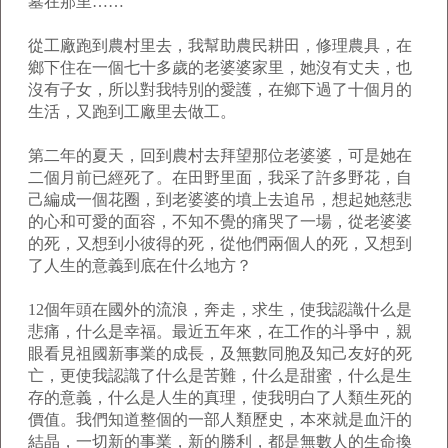
墓在那里……”
從工廠跑到農村里去，我幫助農民耕田，修理農具，在
鄉下住在一個七十多歲的老婆婆家里，她沒有丈夫，也
沒有子女，所以對我特別的愛護，在鄉下過了十個月的
生活，又跑到工廠里去做工。
第二年的夏天，回到農村去拜望那位老婆婆，可是她在
二個月前已經死了。在田野里面，我采了許多野花，自
己編成一個花圈，到老婆婆的墳上去追吊，想起她慈悲
的心和可愛的面容，不知不覺的痛哭了一場，從老婆婆
的死，又想到小彼得的死，從他們兩個人的死，又想到
了人生的意義到底在什么地方？
12個年頭在國外的流浪，奔走，求生，使我認識什么是
悲痛，什么是幸福。最近五年來，在工作的斗爭中，親
眼看見祖國新事業的成長，及無數同胞及知己友好的死
亡，更使我認識了什么是苦難，什么是甜蜜，什么是生
存的意義，什么是人生的真理，使我明白了人類生死的
價值。我們知道整個的一部人類歷史，本來就是血汗的
結晶，一切新的事業，新的勝利，都是無數人的生命換