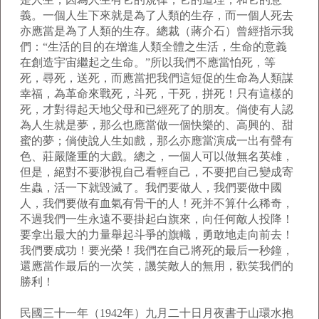
義。一個人生下來就是為了人類的生存，而一個人死去
亦應當是為了人類的生存。總裁（蔣介石）曾經指示我
們：“生活的目的在增進人類全體之生活，生命的意義
在創造宇宙繼起之生命。”所以我們不應當怕死，等
死，尋死，送死，而應當把我們這短促的生命為人類謀
幸福，為革命來戰死，斗死，干死，拼死！只有這樣的
死，才對得起天地父母和已經死了的朋友。倘使有人認
為人生就是夢，那么也應當做一個快樂的、高興的、甜
蜜的夢；倘使說人生如戲，那么亦應當演成一出有聲有
色、莊嚴隆重的大戲。總之，一個人可以做無名英雄，
但是，絕對不要渺視自己看輕自己，不要把自己變成寄
生蟲，活一下就毀滅了。我們要做人，我們要做中國
人，我們要做有血氣有骨干的人！死并不算什么稀奇，
不過我們一生永遠不要掛起白旗來，向任何敵人投降！
要拿出最大的力量舉起斗爭的旗幟，勇敢地走向前去！
我們要成功！要光榮！我們在自己將死的最后一秒鐘，
還應當作最后的一次笑，譏笑敵人的無用，歡笑我們的
勝利！
民國三十一年（1942年）九月二十日月夜書于山環水抱