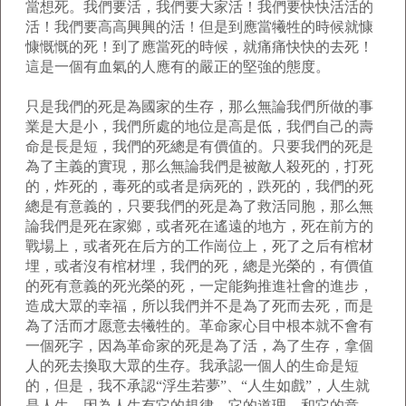
當想死。我們要活，我們要大家活！我們要快快活活的
活！我們要高高興興的活！但是到應當犧牲的時候就慷
慷慨慨的死！到了應當死的時候，就痛痛快快的去死！
這是一個有血氣的人應有的嚴正的堅強的態度。
只是我們的死是為國家的生存，那么無論我們所做的事
業是大是小，我們所處的地位是高是低，我們自己的壽
命是長是短，我們的死總是有價值的。只要我們的死是
為了主義的實現，那么無論我們是被敵人殺死的，打死
的，炸死的，毒死的或者是病死的，跌死的，我們的死
總是有意義的，只要我們的死是為了救活同胞，那么無
論我們是死在家鄉，或者死在遙遠的地方，死在前方的
戰場上，或者死在后方的工作崗位上，死了之后有棺材
埋，或者沒有棺材埋，我們的死，總是光榮的，有價值
的死有意義的死光榮的死，一定能夠推進社會的進步，
造成大眾的幸福，所以我們并不是為了死而去死，而是
為了活而才愿意去犧牲的。革命家心目中根本就不會有
一個死字，因為革命家的死是為了活，為了生存，拿個
人的死去換取大眾的生存。我承認一個人的生命是短
的，但是，我不承認“浮生若夢”、“人生如戲”，人生就
是人生，因為人生有它的規律，它的道理，和它的意