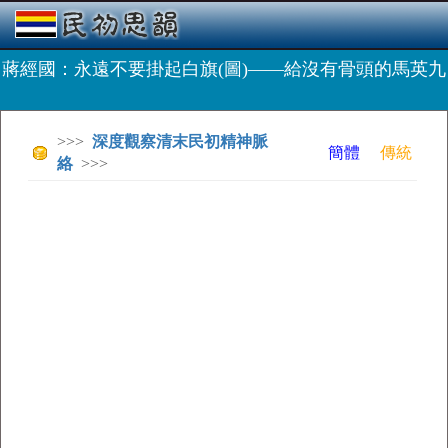
蔣經國：永遠不要掛起白旗(圖)——給沒有骨頭的馬英九
>>>
深度觀察清末民初精神脈
簡體
傳統
絡
>>>