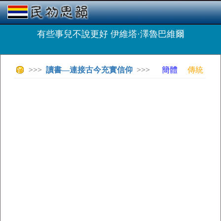
有些事兒不說更好 伊維塔·澤魯巴維爾
>>>
讀書—連接古今充實信仰
>>>
簡體
傳統