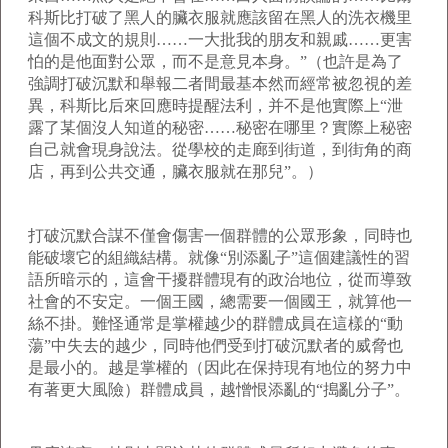
科斯比打破了黑人的臟衣服就應該留在黑人的洗衣機里
這個不成文的規則……一大批我的朋友和親戚……更害
怕的是他面對公眾，而不是意見本身。”（也許是為了
強調打破沉默和舉報二者間最基本然而經常被忽視的差
異，科斯比后來回應時提醒法利，并不是他實際上“泄
露了某個沒人知道的秘密……秘密在哪里？實際上秘密
自己就會現身說法。從學校的走廊到街道，到街角的商
店，再到公共交通，臟衣服就在那兒”。）
打破沉默合謀不僅會傷害一個群體的公眾形象，同時也
能破壞它的組織結構。就像“別添亂子”這個建議性的習
語所暗示的，這會干擾群體現有的政治地位，從而導致
社會的不安定。一個王國，總需要一個國王，就算他一
絲不掛。難怪通常是掌權越少的群體成員在這樣的“動
蕩”中失去的越少，同時他們受到打破沉默者的威脅也
是最小的。越是掌權的（因此在保持現有地位的努力中
有著更大風險）群體成員，越憎恨添亂的“搗亂分子”。