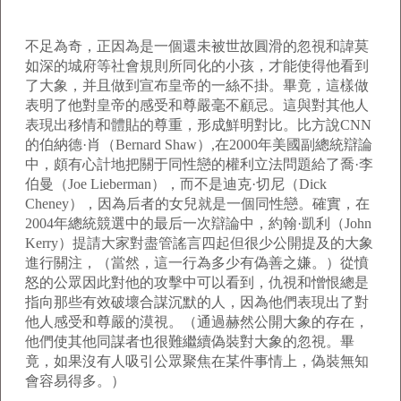
不足為奇，正因為是一個還未被世故圓滑的忽視和諱莫
如深的城府等社會規則所同化的小孩，才能使得他看到
了大象，并且做到宣布皇帝的一絲不掛。畢竟，這樣做
表明了他對皇帝的感受和尊嚴毫不顧忌。這與對其他人
表現出移情和體貼的尊重，形成鮮明對比。比方說CNN
的伯納德·肖（Bernard Shaw）,在2000年美國副總統辯論
中，頗有心計地把關于同性戀的權利立法問題給了喬·李
伯曼（Joe Lieberman），而不是迪克·切尼（Dick
Cheney），因為后者的女兒就是一個同性戀。確實，在
2004年總統競選中的最后一次辯論中，約翰·凱利（John
Kerry）提請大家對盡管謠言四起但很少公開提及的大象
進行關注，（當然，這一行為多少有偽善之嫌。）從憤
怒的公眾因此對他的攻擊中可以看到，仇視和憎恨總是
指向那些有效破壞合謀沉默的人，因為他們表現出了對
他人感受和尊嚴的漠視。（通過赫然公開大象的存在，
他們使其他同謀者也很難繼續偽裝對大象的忽視。畢
竟，如果沒有人吸引公眾聚焦在某件事情上，偽裝無知
會容易得多。）