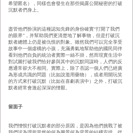
希望匿名），同樣也會發生在那些揭露公開秘密的打破
沉默者們身上。
盡管他們扮演的這種認知先鋒的身份確實“打開了我們
的眼界”，并幫助我們更清楚地了解事物，但是打破沉
默者總體上仍是被仇恨的對象。雖然我們可以完全享受
故事中一個虛構的小孩，充滿勇氣地幫助他的國民同伴
看到他們自負的統治者實際一絲不掛，然而現實生活中
對試圖打破我們恰好參與其中的沉默同謀時，人們的反
應通常卻大不相同。實際上，除了否認一個人們已經廣
為形成共識的問題（比如說濫用藥物），或者用開玩笑
的方式來打破沉默（比如在喜劇表演中）之外，打破沉
默者經常會激起深深的憎厭。
留面子
我們憎恨打破沉默者的部分原因，是因為他們挑戰了被
我們認為理所當然的何為圖景何為背景的結構安排，從