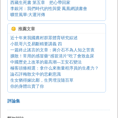
西藏生死書 第五章 把心帶回家
李銀河：我們時代的性與愛 鳳凰網讀書會
曠世風華:大運河傳
推薦文章
近十年來我國農村群眾體育研究綜述
小凱哥六爻易斷精要講義 四
一篇終止謠言的文章：蔣介石不為人知之苦衷
擴散！常用的感冒藥“感冒清片”吃了會致血尿
中國歷史上改革的最高潮---王安石變法
極客頭條精選：拿什么來衡量程序員的生產力？
論石評梅散文中的悲劇意識
生女猶得嫁比鄰，生男埋沒隨百草
你的身體出賣了你
評論集