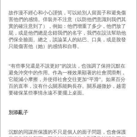
故作漫不經心和小心謹慎，可以給別人留面子和避免傷
害他們的感情。佯裝并不注意（以防他們意識到我們其
實的確注意到了），例如：他們增重了多少，他們放了
屁，或是他們總是念錯我們的名字，我們在設法幫助他
們保全臉面。總之，談論某人的結巴、口臭，或是脫發
只能傷害他（她）的感情和自尊。
“有些事兒還是不說更好”的說法，也強調了保持沉默在
避免沖突中的作用。作為一種效果顯著的社會潤滑劑，
它能減小摩擦，并使得社會交往更加“平滑”。如果百分
百的直率，沒有什么關系能夠長存。關系越微妙，越需
要確保某些事情永遠不要擺上桌面。
別添亂子
沉默的同謀所保護的不只是個人的面子問題，也會保護