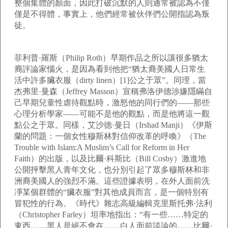
整個集體的顏面，因此打破沉默的人則通常被認為不僅
僅是不得體，事實上，他們經常被伙伴們公開指認為叛
徒。
菲利普·羅斯（Philip Roth）早期作品之所以讓很多猶太
裔評論家惱火，是因為看到他把“猶太裔美國人日常生
活中許多臟衣服（dirty linen）[1]公之于眾”。同理，當
杰弗里·曼森（Jeffrey Masson）宣稱弗洛伊德涉嫌隱瞞自
己早期兒童性虐待觀點時，激怒他的同行們的——那些
心理分析學家——可能不是他的觀點，而是他將這一觀
點公之于眾。同樣，艾沙德·曼日（Irshad Manji）《伊斯
蘭的問題：一個女性穆斯林對信仰改革的呼喚》（The
Trouble with Islam:A Muslim’s Call for Reform in Her
Faith）的出版，以及比爾·科斯比（Bill Cosby）激進地
公開抨擊黑人青年文化，也分別引起了眾多穆斯林和非
洲裔美國人的強烈不滿。這些證據表明，在外人面前洗
凈某個群體的“臟衣服”對其他成員而言，是一個特別有
冒犯性的行為。《時代》雜志高級編輯克里斯托弗·法利
（Christopher Farley）坦率地指出：“有一些……特定的
東西……黑人是絕不會在……白人面前談論的……比爾·