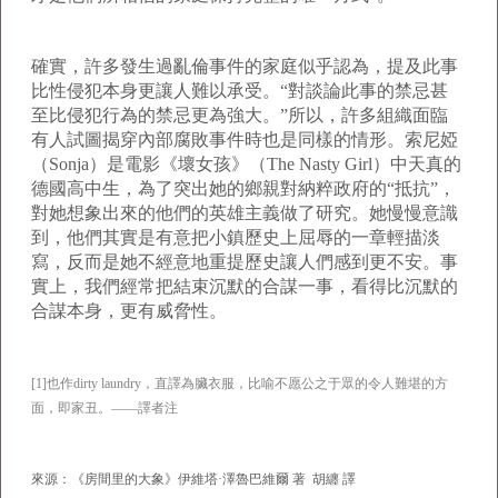
確實，許多發生過亂倫事件的家庭似乎認為，提及此事
比性侵犯本身更讓人難以承受。“對談論此事的禁忌甚
至比侵犯行為的禁忌更為強大。”所以，許多組織面臨
有人試圖揭穿內部腐敗事件時也是同樣的情形。索尼婭
（Sonja）是電影《壞女孩》（The Nasty Girl）中天真的
德國高中生，為了突出她的鄉親對納粹政府的“抵抗”，
對她想象出來的他們的英雄主義做了研究。她慢慢意識
到，他們其實是有意把小鎮歷史上屈辱的一章輕描淡
寫，反而是她不經意地重提歷史讓人們感到更不安。事
實上，我們經常把結束沉默的合謀一事，看得比沉默的
合謀本身，更有威脅性。
[1]也作dirty laundry，直譯為臟衣服，比喻不愿公之于眾的令人難堪的方
面，即家丑。——譯者注
來源：《房間里的大象》
伊維塔·澤魯巴維爾 著
胡纏 譯