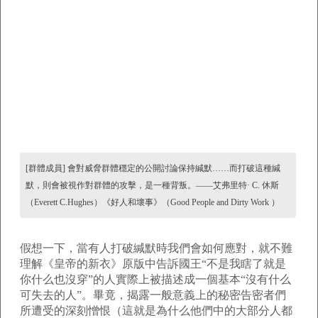
[群體成員] 會對威脅群體穩定的公開討論保持緘默……而打破這種緘
默，則會被視作對群體的攻擊，是一種背叛。——艾弗里特· C. 休斯
（Everett C.Hughes）《好人和壞事》（Good People and Dirty Work ）
假想一下，當有人打破緘默時我們會如何應對，就不難
理解《皇帝的新衣》原版中告訴國王“不是我瞎了就是
你什么也沒穿”的人實際上被描述成一個基本“沒有什么
可失去的人”。畢竟，揭露一般意義上的秘密告密者們
所遭受的深刻憎恨（這就是為什么他們中的大部分人都