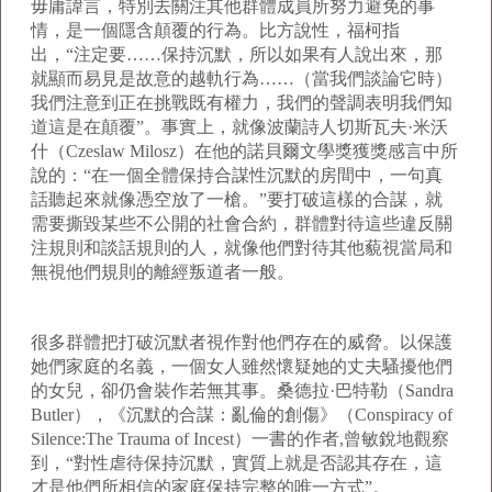
毋庸諱言，特別去關注其他群體成員所努力避免的事
情，是一個隱含顛覆的行為。比方說性，福柯指
出，“注定要……保持沉默，所以如果有人說出來，那
就顯而易見是故意的越軌行為……（當我們談論它時）
我們注意到正在挑戰既有權力，我們的聲調表明我們知
道這是在顛覆”。事實上，就像波蘭詩人切斯瓦夫·米沃
什（Czeslaw Milosz）在他的諾貝爾文學獎獲獎感言中所
說的：“在一個全體保持合謀性沉默的房間中，一句真
話聽起來就像憑空放了一槍。”要打破這樣的合謀，就
需要撕毀某些不公開的社會合約，群體對待這些違反關
注規則和談話規則的人，就像他們對待其他藐視當局和
無視他們規則的離經叛道者一般。
很多群體把打破沉默者視作對他們存在的威脅。以保護
她們家庭的名義，一個女人雖然懷疑她的丈夫騷擾他們
的女兒，卻仍會裝作若無其事。桑德拉·巴特勒（Sandra
Butler），《沉默的合謀：亂倫的創傷》（Conspiracy of
Silence:The Trauma of Incest）一書的作者,曾敏銳地觀察
到，“對性虐待保持沉默，實質上就是否認其存在，這
才是他們所相信的家庭保持完整的唯一方式”。