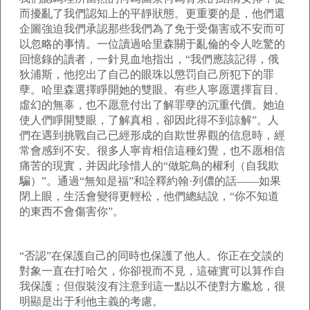
而擾亂了我們認知上的平靜狀態。更重要的是，他們還
企圖強迫我們承認那些我們為了免于受傷害或不安而可
以忽略的事情。一位讀過哈里森關于亂倫的令人吃驚的
回憶錄的讀者，一針見血地指出，“我們應該記得，俄
狄浦斯，他挖出了自己的眼珠以懲罚自己所犯下的罪
孽。哈里森選擇睜開她的雙眼。有些人寧愿選擇盲目、
虛幻的無辜，也不愿意付出了解罪孽的沉重代價。她迫
使人們睜開雙眼，了解真相，卻因此得不到諒解”。人
們在遇到挑戰自己已經形成的自欺世界觀的信息時，經
常會感到不安。很多人寧肯相信這種幻覺，也不愿相信
痛苦的現實，并因此珍惜人的“做鴕鳥的權利（自我欺
騙）”。通過“無知是福”和詮釋約翰·列儂的話——如果
閉上眼，生活會變得更輕松，他們總結說，“你不知道
的東西不會傷害你”。
“否認”在保護自己的同時也保護了他人。你正在交談的
對象一直在打哈欠，你卻視而不見，這確實可以算作自
我保護；但假裝沒有注意到這一點以不使對方尷尬，很
明顯是出于利他主義的考慮。