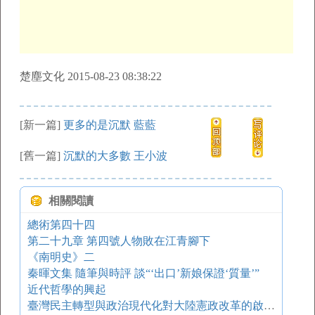
楚塵文化 2015-08-23 08:38:22
[新一篇]
更多的是沉默 藍藍
[舊一篇]
沉默的大多數 王小波
相關閱讀
總術第四十四
第二十九章 第四號人物敗在江青腳下
《南明史》二
秦暉文集 隨筆與時評 談“‘出口’新娘保證‘質量’”
近代哲學的興起
臺灣民主轉型與政治現代化對大陸憲政改革的啟示（一）