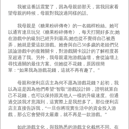
我被這番話震驚了，因為母親節那天，當我回家看
望母親的時候，母親對我說過同樣的話。
我母親是《糖果粉碎傳奇》的一名鐵桿粉絲。她可
以通宵達旦玩兒《糖果粉碎傳奇》，每天打開好多次;她
在游戲中的級別已經升到最高;她也從不覺得自己被愚
弄，她就是愛這款游戲。她會與自己50多歲的老姐們兒
談論游戲中的復雜關卡，對游戲關卡設計的了解程度甚
至超過了我。另外，我母親還泡游戲論壇，會從論壇上
尋找過關的最佳方案。但她從不花錢，原因很簡
單：“如果我為游戲花錢，這就不再有趣了。”
母親和便利店店主為何不愿為游戲花錢？起初，我
以為這是因為他們希望“智取”游戲設計師，證明就算自
己不花錢，也可以保持跟其他人一樣的升級速度。但通
過交談我才意識到，這實際上是我想多了。那位便利店
店主直接告訴我，“一旦你將現實生活中的資金投入游
戲，那么它會變得太嚴肅，就不再是一款游戲。”
如此游戲文化，與我熟悉的游戲文化截然不同。在