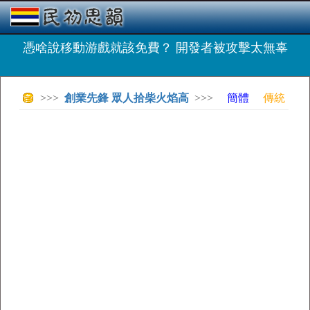
憑啥說移動游戲就該免費？ 開發者被攻擊太無辜
>>>
創業先鋒 眾人拾柴火焰高
>>>
簡體
傳統