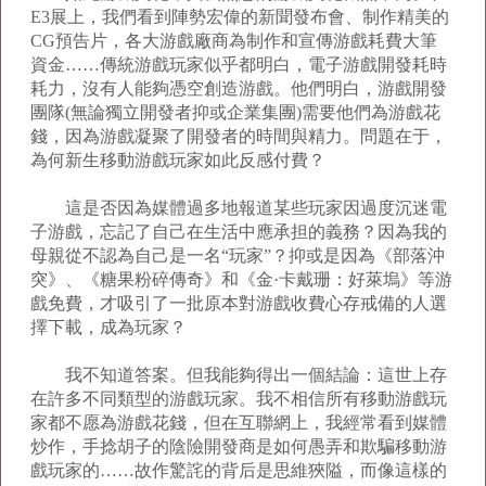
E3展上，我們看到陣勢宏偉的新聞發布會、制作精美的
CG預告片，各大游戲廠商為制作和宣傳游戲耗費大筆
資金……傳統游戲玩家似乎都明白，電子游戲開發耗時
耗力，沒有人能夠憑空創造游戲。他們明白，游戲開發
團隊(無論獨立開發者抑或企業集團)需要他們為游戲花
錢，因為游戲凝聚了開發者的時間與精力。問題在于，
為何新生移動游戲玩家如此反感付費？
這是否因為媒體過多地報道某些玩家因過度沉迷電
子游戲，忘記了自己在生活中應承担的義務？因為我的
母親從不認為自己是一名“玩家”？抑或是因為《部落沖
突》、《糖果粉碎傳奇》和《金·卡戴珊：好萊塢》等游
戲免費，才吸引了一批原本對游戲收費心存戒備的人選
擇下載，成為玩家？
我不知道答案。但我能夠得出一個結論：這世上存
在許多不同類型的游戲玩家。我不相信所有移動游戲玩
家都不愿為游戲花錢，但在互聯網上，我經常看到媒體
炒作，手捻胡子的陰險開發商是如何愚弄和欺騙移動游
戲玩家的……故作驚詫的背后是思維狹隘，而像這樣的