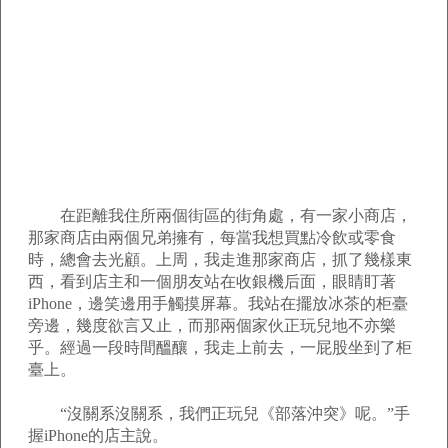
在距離我住所兩個街區的街角處，有一家小商店，
那家商店由兩個兄弟擁有，每當我想買點冷飲或零食
時，總會去光顧。上周，我走進那家商店，抓了幾樣東
西，看到店主和一個朋友站在收銀機后面，眼睛盯著
iPhone，邊笑邊用手觸摸屏幕。我站在擺放冰茶的柜臺
旁邊，幾度欲言又止，而那兩個家伙正玩兒地不亦樂
乎。經過一段時間醞釀，我走上前去，一屁股坐到了柜
臺上。
“沒關系沒關系，我們正玩兒《部落沖突》呢。”手
握iPhone的店主說。