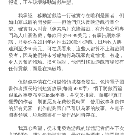
報道，正在破壞移動游戲生態。
我承認，移動游戲這一行確實存在唯利是圖者，例
如山寨成癖的開發商——但他們無法反映游戲行業全
貌。確實有人叫賣《像素鳥》克隆游戲，有外包公司專
門為人山寨游戲，每款只收99·99美元；有廣告網絡承
諾，只要你在2014年內推出200款小游戲，日均收入將
達到至少50美元。可在我看來，這些人都算不上游戲開
發者，因為他們并未考慮如何為玩家創造愉悅、有趣，
令人興奮的體驗。換句話說，他們對移動游戲市場沒有
任何貢獻，而是在搞破壞。
但類似事情在任何媒體領域都會發生。色情電子圖
書作者擅長炮制短篇故事(每篇5000字)，慣于將數百篇
跟風故事發布至Kindle平臺，并交叉推廣。而那些真正
優秀的作者，則更愿意花費較長時間，使用敘事和寫作
的所有元素，創作能夠讓自己引以為豪的故事。在電子
圖書領域，垃圾圖書和一流作品同時存在。
我真心希望，從未開發過游戲的媒體記者們在下次
高談闊論，聲討免費游戲前，最好做做調查：詢問那些