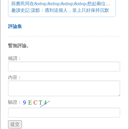
與農民同在&nbsp;&nbsp;&nbsp;&nbsp;想起兩位前輩農業專家
趣讀史記:汲黯：遇到這個人，皇上只好保持沉默
評論集
暫無評論。
稱謂：
内容：
驗證：