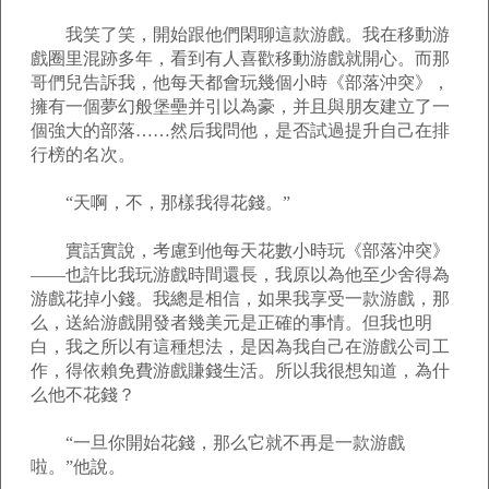
我笑了笑，開始跟他們閑聊這款游戲。我在移動游
戲圈里混跡多年，看到有人喜歡移動游戲就開心。而那
哥們兒告訴我，他每天都會玩幾個小時《部落沖突》，
擁有一個夢幻般堡壘并引以為豪，并且與朋友建立了一
個強大的部落……然后我問他，是否試過提升自己在排
行榜的名次。
“天啊，不，那樣我得花錢。”
實話實說，考慮到他每天花數小時玩《部落沖突》
——也許比我玩游戲時間還長，我原以為他至少舍得為
游戲花掉小錢。我總是相信，如果我享受一款游戲，那
么，送給游戲開發者幾美元是正確的事情。但我也明
白，我之所以有這種想法，是因為我自己在游戲公司工
作，得依賴免費游戲賺錢生活。所以我很想知道，為什
么他不花錢？
“一旦你開始花錢，那么它就不再是一款游戲
啦。”他說。