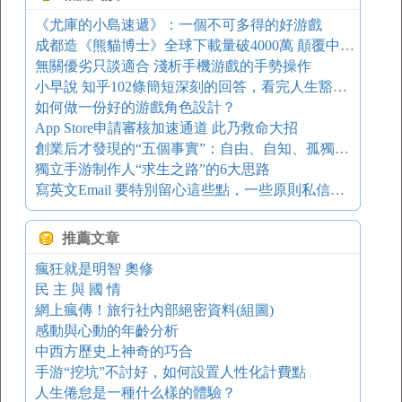
《尤庫的小島速遞》：一個不可多得的好游戲
成都造《熊貓博士》全球下載量破4000萬 顛覆中國F2P魔咒
無關優劣只談適合 淺析手機游戲的手勢操作
小早說 知乎102條簡短深刻的回答，看完人生豁然開朗
如何做一份好的游戲角色設計？
App Store申請審核加速通道 此乃救命大招
創業后才發現的“五個事實”：自由、自知、孤獨、恐懼和希望
獨立手游制作人“求生之路”的6大思路
寫英文Email 要特別留心這些點，一些原則私信也適用
推薦文章
瘋狂就是明智 奧修
民 主 與 國 情
網上瘋傳！旅行社內部絕密資料(組圖)
感動與心動的年齡分析
中西方歷史上神奇的巧合
手游“挖坑”不討好，如何設置人性化計費點
人生倦怠是一種什么樣的體驗？