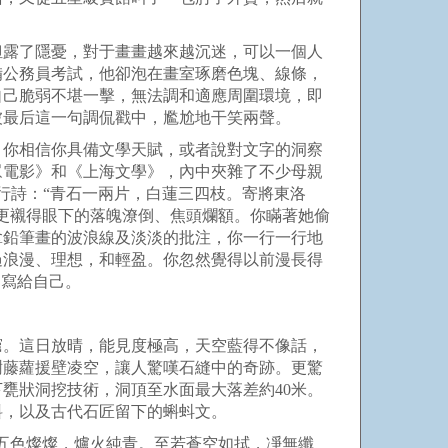
袒露了隱憂，對于畫畫越來越沉迷，可以一個人
備公務員考試，他卻泡在畫室琢磨色塊、線條，
自己脆弱不堪一擊，無法調和適應周圍環境，即
被最后這一句調侃戳中，尷尬地干笑兩聲。
。你相信你具備文學天賦，或者說對文字的洞察
眾電影》和《上海文學》，內中夾雜了不少母親
行詩：“青石一兩片，白蓮三四枝。寄將東洛
更襯得眼下的落魄潦倒、焦頭爛額。你瞞著她偷
拿鉛筆畫的波浪線及淡淡的批注，你一行一行地
過浪漫、理想，和輕盈。你忽然覺得以前漫長得
己寫給自己。
窟。這日放晴，能見度極高，天空藍得不像話，
樹藤蘿援壁凌空，讓人驚嘆石縫中的奇跡。更驚
下甕狀洞挖技術，洞頂至水面最大落差約
40
米。
料，以及古代石匠留下的蝌蚪文。
五色燦燦，爐火純青。至若蒼空如拭，凈無纖