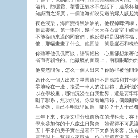
酒精、防曬霜、藿香正氣水不在話下，連茶杯
知識面之深廣，一個連海都沒見過的婦人談起
夜色浸染，海面變得黑油油的。他捏掉啤酒罐
倒霉喪氣。第一學期，幾乎天天在石膏室里練
不能從頭來過的同窗們，他反覺得是因禍得福
他，那幅畫畫了什么。他回答，就是巖石和橡
你聽著他侃侃而談，語調輕松，心里卻想象著
省而有韌性的。他微醺的面龐上，兩顆眼睛灼
他突然問你，怎么一個人出來？你險些被他問
為什么一個人出來？畢業旅行不是應該和其他
零地晾在一邊，接受一車人的注目禮，直到他
以在學校里，哪怕沉浸在自我世界，還是要牢
斷了聯系，無功無過。你查看通訊錄，偶爾翻
生號碼，自己不明就里回應，哪位？于人于己
三年下來，包括文理分班前所在的理科班，存
學來參加你的十八歲生日聚會，她覺得不可思
五十平米的房子實在是容不下太多的來客，沒
電話叫上一幫朋友來慶生，你心里還真沒底。