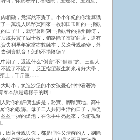
問兩句，你跟著外行看熱鬧，玉蓮花、玉如意、
血肉相融，竟渾然不覺了。小小年紀的你還算識
湊了一萬塊人民幣買回來一枚和田玉雕的一指觀
疆的日子里，就守著雕刻一指觀音的揚州師傅，
前后統共買了四十枚，銷路除了友誼商店，還有
投資失利早年家當盡數蝕本，又逢母親婚變，外
，去倒賣觀音！怎能不損陰德？
期了，還說什么“倒賣”不“倒賣”的。三個人
，不說了不說了，反正指望蕊生將來考好大學，
脖頸上，千斤重……
時大時小，筑造沙堡的小女孩憂心忡忡看著海
青春本該是這樣子的啊！
圍人對你的評價也多是，務實、腳踏實地。高中
親給你的教誨。母子二人共同生活的日子，局促
。盈盈一握的燈泡，在你手中亮起來，你俯視幫
明。
的，因著母親與你，都是理性又清醒的人，剔除
放棄與你同行的努力，一個人理了兩只旅行袋，