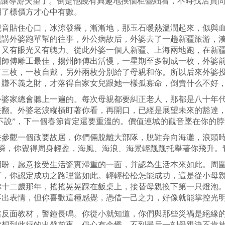
要讓導游失望了。倒是他饒有興趣地挨個柜臺細看，不時找店員
明了標價方才心中有數。
觀音貼住心口，冰涼發癢，漸漸地，那玉石暖熱溫潤起來，似與
親講外婆跑單幫的往事，外公病故后，外婆去了一趟新疆旅游，
，又有眼光又有魄力。從此外婆一個人新疆、上海兩地跑，在新
州師傅雕工最佳，揚州師傅出活慢，一星期至多制成一枚，外婆
了三枚，一枚自戴，另外兩枚分別給了母親和你。所以后來外婆
，賺不義之財，才落得自家女兒跟她一樣孤寡命，倒賣什么不好
婆家總會聽上一遍的。每次母親都要糾正老人，那都是八十年代中
去翻。外婆老淚縱橫盯著你看，再開口，已經是展望未來的豁達
“不說”，下一個春節肯定還要重溫的。價值連城的觀音墜在你的
去參觀一個政要故居，你們倆脫離大部隊，脫鞋奔向海灘，浪頭
瞬，你覺得周身輕盈，海風、海浪、海景輕飄飄托舉著你飛升。
期盼，愿意接受生活瓷實滯重的一面，并認為生活本來如此。周
言，你認定成功之路理當如此。輕輕松松怎能成功，這是從小母
你十二歲那年，搖搖晃晃踩在飯桌上，接替母親換下第一只燈泡
不出表情，但你喜歡這種感覺，憑借一己之力，好像就能掌控光
當反面教材，警鐘長鳴。你從小就知道，你們與那些災禍是絕緣
你想到此行的出發前夜，仍心有余悸，不到最后一刻母親決不肯