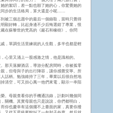
了她的絮叨，差一點也順了她的心，你驚覺她的
視同步的生活格局，算大還是小呢……
不到被三個志愿中的最后一個錄取，當時只覺得
況明顯好轉，比起身邊不少后悔選錯了專業，恨
收藏在蘇黎世的梵高的《巖石和橡樹》。你問
戚戚，單調生活里練就的人生觀，多半也都是輕
情，心里又涌上一股感激之情，他是識相的。
定。那天落腳酒店，導游分配房間時，你被孤零
母親，但母與子的出行陣容，讓你感覺安寧。所
落人話柄。勉強維持了三年，畢業以后很自然地
刪掉清空，可又担心萬一他們來電，顯示一串陌
繁榮。母親查看你的手機通訊錄，計劃叫幾個同
機，關機。其實母親也只是說說，你們都明白，
；而你也慶幸有這個擺不上臺面的家，真要你撥
面，又從五星級賓館叫了一包肘子外賣，然后就