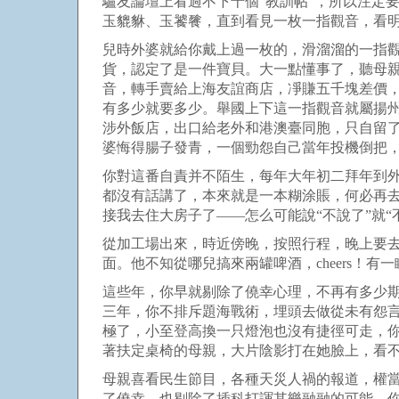
驢友論壇上看過不下十個“教訓帖”，所以注定
玉貔貅、玉饕餮，直到看見一枚一指觀音，看
兒時外婆就給你戴上過一枚的，滑溜溜的一指
貨，認定了是一件寶貝。大一點懂事了，聽母
音，轉手賣給上海友誼商店，凈賺五千塊差價
有多少就要多少。舉國上下這一指觀音就屬揚
涉外飯店，出口給老外和港澳臺同胞，只自留
婆悔得腸子發青，一個勁怨自己當年投機倒把
你對這番自責并不陌生，每年大年初二拜年到外
都沒有話講了，本來就是一本糊涂賬，何必再
接我去住大房子了
——
怎么可能說“不說了”就
從加工場出來，時近傍晚，按照行程，晚上要
面。他不知從哪兒搞來兩罐啤酒，
cheers
！有一
這些年，你早就剔除了僥幸心理，不再有多少
三年，你不排斥題海戰術，埋頭去做從未有怨
極了，小至登高換一只燈泡也沒有捷徑可走，
著扶定桌椅的母親，大片陰影打在她臉上，看
母親喜看民生節目，各種天災人禍的報道，權
了僥幸，也剔除了插科打諢其樂融融的可能。