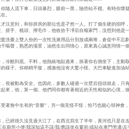
。你隨人流下車，日頭暴烈，眼前一黑，險些站不穩。有時你懷
現在。
這才注意到，和你拼房的那位也是孑然一人。打了個生硬的招呼
液、搓手、梳頭、擰毛巾，他收拾干凈后自報家門，沒想到他是
把盥洗臺上雙人份的一次性洗漱用品分別放成兩堆，倉促中不忘
的干嘔聲，熟悉的場景，油然生出同情心，原來真心誠意同情一
子，冷酷到底。不料，他熱絡地貼過來，挨著你右側坐下，主動
得的樣子。你稍稍平復，感激他沒有大驚小怪。大巴車駛進加油
攻，視被動為安全。也因此，多數人碰過一次壁后扭頭就走，只
數起來，他，算一個。他們同你都有著相近的天性相似的心境，
受著無中生有的“音樂”，另一個見怪不怪，恰巧也能心領神會
你，已經很久沒見過大江了，在西北寫生了半年，黃河也只是在
正在廁所小便
/
我深知這不該
/
我
/
應該坐在窗前
/
或站在車門旁邊
/
左