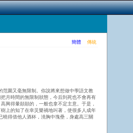
簡體
傳統
的范圍又毫無限制。你說將來想做中學語文教
個把月時間的無限制狀態，今后到死也不會再有
，高興得暈顛顛的，一般也拿不定主意。于是，
有樹上的知了在幸災樂禍地叫著，使很多人成年
已曉得借他人酒杯，澆胸中塊壘，身處高三關