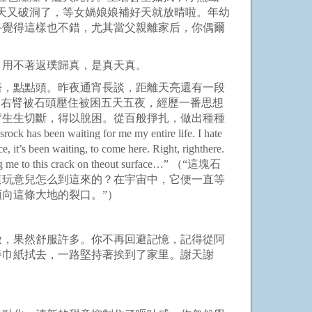
天又破洞了，等女媧娘娘補好天就放晴啦。年幼
終覺得這樣也不錯，尤其當父親離家后，你偶爾
，用不著返璞歸真，是真天真。
悟，點點頭。昨夜通宵長談，距離天亮還有一段
，右臂被石頭壓住被困五天五夜，經歷一番思想
臂生生切斷，得以脫困。從百般掙扎，做出種種
ck has been waiting for me my entire life. I hate
ace, it’s been waiting, to come here. Right, righthere.
ng me to this crack on theout surface…”
（“這塊石
這玩意兒怎么到這來的？在宇宙中，它便一直等
向這條大地的裂口。”）
做，果然舒服許多。你不再回避記憶，記得從阿
餐巾紙拭去，一路堅持著挨到了家里。謝天謝