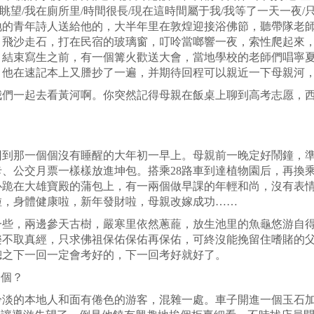
眺望
/
我在廁所里
/
時間很長
/
現在這時間屬于我
/
我等了一天一夜
/
地的青年詩人送給他的，大半年里在敦煌迎接浴佛節，聽帶隊老
，飛沙走石，打在民宿的玻璃窗，叮呤當啷響一夜，索性爬起來
。結束寫生之前，有一個篝火歡送大會，當地學校的老師們唱寧
，他在速記本上又謄抄了一遍，并期待回程可以親近一下母親河
我們一起去看黃河啊。你突然記得母親在飯桌上聊到高考志愿，
回到那一個個沒有睡醒的大年初一早上。母親前一晚定好鬧鐘，
卡、公交月票一樣樣放進坤包。搭乘
28
路車到達植物園后，再換
心跪在大雄寶殿的蒲包上，有一兩個做早課的年輕和尚，沒有表
啦，身體健康啦，新年發財啦，母親改嫁成功……
些，兩邊參天古樹，嚴寒里依然蔥蘢，放生池里的魚龜悠游自得
樂不取真經，只求佛祖保佑保佑再保佑，可終沒能挽留住嗜賭的
總之下一回一定會考好的，下一回考好就好了。
一個？
冷淡的本地人和面有倦色的游客，混雜一處。車子開進一個玉石