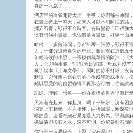
真的十八歲了……
酒店里的冷氣開得太足，半夜，你們都被凍醒
在畫室待上一整天，如果人可以不用睡眠的話
擺弄石膏，顯得不合時宜。有時覺得自己很強
便有時候不畫畫，也習慣拿著畫板，好像一面
哈哈
——
多數時間，你都掛著一張臉，顯得不
力，一部分遺傳自你的母親。搬到現在這個五
年輕時候的小照，一張模仿戴草帽的陳沖（《
去，心與物相隨。”面對舊日遺跡，母親并沒有
藏了幾本《上海文學》。閑時的你不打球、沒
默讀，與母親手寫在旁的心得或印證或相左，
難以忍受的晚自習變得不再那么可憎，你嘗試著
記憶、理解、想象
——
你在虛構的世界里漸行
天漸漸亮起來，你起身，喝了一杯水，沒有困
洞窟上下相疊，左右相連，曲折回環，幽深莫
嘆的是，這番奇絕石景竟是人力所為。導游講
導游隨即投石入水，深不可測。你留意到石間
你行至一塊界碑石，上題《浣石潭記》：“女