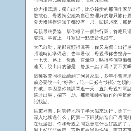
你力排眾議，獨自出行，比你鐘愛的那個作家
散散心。母親掏空她為自己整理好的那只旅行袋
夏天慘淡得連知了都沒有一只。回憶起來，那
母親最終妥協，幫你報了一個旅行團，答應只
姿態。事實上，耳塞里一點聲音也沒有。
大巴啟動，尾部震顫得厲害，你又為獨自出行
張地時刻準備著。去年暑假，母親帶你去投奔
十七天。路上，母親一直暈車，嘔得整個車廂
連天，說出口的卻是，舒服一點了嗎？要不要
這種客套同樣延續到了阿舅家里，多年不曾聯
前必要說一句“好香”，吃一口必有“好吃”之
打破。事因是你翹課閑逛一天，直到母親打電
這才出馬，攔下一劫。那種和睦卻做作的空氣
話找話。
結束補習，阿舅特地請了半天假來送行，除了“
深入地聊過什么，阿舅一下班就鉆進自己房間打
在玩游戲。你和母親之間就更沒什么好說的了，
嘴上卻諾諾答應，不敢再有半點忤逆。家丑不