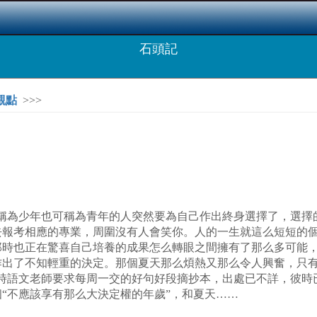
石頭記
觀點
>>>
可稱為少年也可稱為青年的人突然要為自己作出終身選擇了，選擇
去報考相應的專業，周圍沒有人會笑你。人的一生就這么短短的
那時也正在驚喜自己培養的成果怎么轉眼之間擁有了那么多可能
作出了不知輕重的決定。那個夏天那么煩熱又那么令人興奮，只
二時語文老師要求每周一交的好句好段摘抄本，出處已不詳，彼時
“不應該享有那么大決定權的年歲”，和夏天……