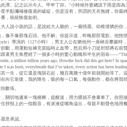
負此潭。記之以示今人。甲申丁卯。”小時候外婆總說下雨是因為
一星半點彌補修復過的破綻，但是沒有，所謂的天衣無縫，你最
一番，統統恢復如初。
是大人說小孩的話，是說給大人聽的，一廂情愿。幼稚堪憐的你
他，像不像那塊石頭。他不解。你提示道，昨晚那部電影。他恍
oyle
）導演的《
127
小時》，男主人公在猶他州一座峽谷攀巖時
骨折斷，用運動短褲充當臨時止血帶，然后用小刀從肘部將右前
你跟著男主角歷經了一個多小時的驚心動魄和半生的宿命
——“Thisro
eteorite, a million billion years ago. Howthe fuck did this get here? In sp
te I was born, everybreath that I’ve taken, every action has been leadi
窮其一生，從它還是塊隕石起，幾百萬幾十億年前就開始等了。
在向它靠拢，我的降生，吸的每一口氣，每個動作，都在將我領
連拍數張。
青，關切地遞來一塊檳榔，提醒道，用力嚼就不會暈車了。你照
含住脖頸上的一指觀音，有涎液從嘴角溢出，母親不動聲色地用
不愿意承認。