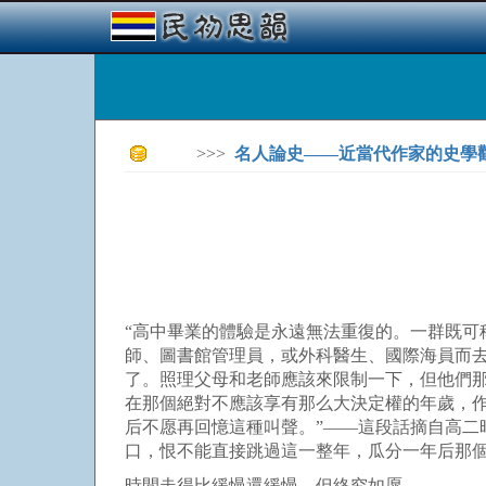
>>>
名人論史——近當代作家的史學
“高中畢業的體驗是永遠無法重復的。一群既
師、圖書館管理員，或外科醫生、國際海員而
了。照理父母和老師應該來限制一下，但他們
在那個絕對不應該享有那么大決定權的年歲，
后不愿再回憶這種叫聲。”——這段話摘自高
口，恨不能直接跳過這一整年，瓜分一年后那個
時間走得比緩慢還緩慢，但終究如愿。