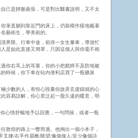
疑自己是靜脈曲張，可是對比醫書說明，又不太
，你筆直躺到靠近門的床上，仍裝模作樣地戴著
一名藝術生，學美術的。
劃清界限。行車中途，前排一女生暈車，導游忙
個人是如此直接又簡單，只因這個人與你毫不相
取過你右耳上的耳塞，你的小把戲猝不及防地被
站的時候，你下車在站內便利店買了一瓶礦泉
有極少數的人，有恒心毀棄你故弄玄虛鑄就的心
彼此容易諒解，你心里泛起一股久違的暖意，明
，你心情舒暢地予以回應，一句問候，或者一瓶
去往敦煌的路上一瞥而過。他掏出一個小本子，
手叉腰
/
右手作眉檐
/
眺望
/
像個偉人
/
至少像個詩