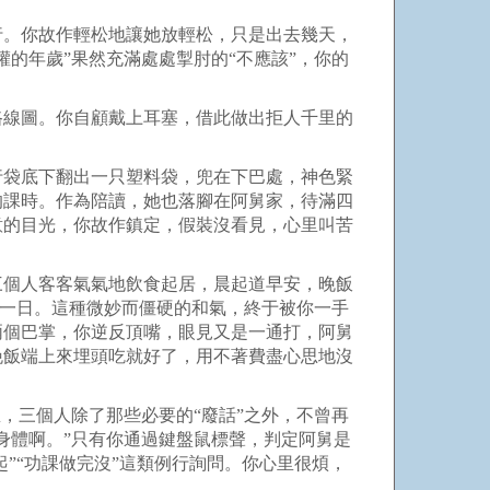
行。你故作輕松地讓她放輕松，只是出去幾天，
的年歲”果然充滿處處掣肘的“不應該”，你的
路線圖。你自顧戴上耳塞，借此做出拒人千里的
行袋底下翻出一只塑料袋，兜在下巴處，神色緊
的課時。作為陪讀，她也落腳在阿舅家，待滿四
意的目光，你故作鎮定，假裝沒看見，心里叫苦
三個人客客氣氣地飲食起居，晨起道早安，晚飯
如一日。這種微妙而僵硬的和氣，終于被你一手
兩個巴掌，你逆反頂嘴，眼見又是一通打，阿舅
晚飯端上來埋頭吃就好了，用不著費盡心思地沒
，三個人除了那些必要的“廢話”之外，不曾再
身體啊。”只有你通過鍵盤鼠標聲，判定阿舅是
”“功課做完沒”這類例行詢問。你心里很煩，