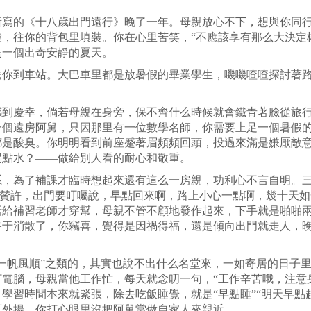
所寫的《十八歲出門遠行》晚了一年。母親放心不下，想與你同
，往你的背包里填裝。你在心里苦笑，“不應該享有那么大決定權
是一個出奇安靜的夏天。
送你到車站。大巴車里都是放暑假的畢業學生，嘰嘰喳喳探討著
感到慶幸，倘若母親在身旁，保不齊什么時候就會鐵青著臉從旅
一個遠房阿舅，只因那里有一位數學名師，你需要上足一個暑假
都是酸臭。你明明看到前座蹙著眉頻頻回頭，投過來滿是嫌厭敵
喝點水？
——
做給別人看的耐心和敬重。
系，為了補課才臨時想起來還有這么一房親，功利心不言自明。
類的贊許，出門要叮囑說，早點回來啊，路上小心一點啊，幾十天
話給補習老師才穿幫，母親不管不顧地發作起來，下手就是啪啪
終于消散了，你竊喜，覺得是因禍得福，還是傾向出門就走人，
一帆風順”之類的，其實也說不出什么名堂來，一如寄居的日子里
電腦，母親當他工作忙，每天就念叨一句，“工作辛苦哦，注意
學習時間本來就緊張，除去吃飯睡覺，就是“早點睡”“明天早點起
可外揚，你打心眼里沒把阿舅當做自家人來親近……