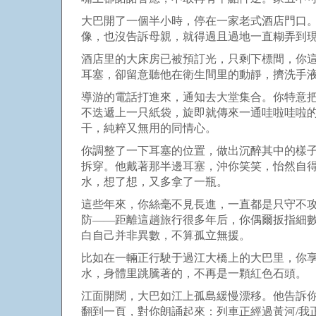
大巴開了一個半小時，停在一家老式酒店門口
像，也沒告訴母親，就得過且過地一直糊弄到
酒店里的大床房已被預訂光，只剩下標間，你
耳塞，卻留意聽他在衛生間里的動靜，擠洗手
導游的電話打進來，通知去大堂集合。你特意
不迭遞上一只紙袋，旋即就傳來一通哇啦哇啦
干，純粹又無用的同情心。
你調整了一下耳塞的位置，做出沉醉其中的樣
拆穿。他戴著那半邊耳塞，沖你笑笑，怡然自
水，想了想，又多拿了一瓶。
這些年來，你絲毫不見長進，一直都是只守不
防
——
距離這趟旅行很多年后，你偶爾扳指細
白自己并非異數，不算孤立無援。
比如在一輛正行駛于過江大橋上的大巴里，你享
水，身體里跳騰著的，不再是一顆紅色石頭。
江面開闊，大巴如江上孤島緩慢漂移。他告訴
翻到一頁，對你朗誦起來：列車正經過黃河
/
我