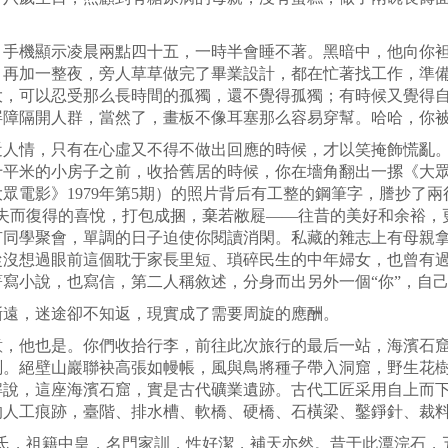
，手機顯示凌晨兩點四十五，一時半會睡不著。黑暗中，他向你
，再加一整夜，旁人草草做完了畢業設計，都在忙著找工作，準
大，可以忍受那么長時間的孤獨，還不覺得孤獨；有時候又覺得
屏障隔開人群，當然了，畫板不像耳塞那么容易穿幫。哈哈，你
近人情，只有在心虛又不得不做出回應的時候，才以笑掩飾慌亂
十平米的小房子之前，收拾舊居的時候，你在墻角翻出一摞《大
大眾電影》
1979
年第
5
期）的照片背后有工整的鋼筆字，謄抄了兩
失而復得的喜悅，打包成捆，棄若敝屣
——
往昔的美好和余裕，
有同學聚會，單調的日子迫使你閱讀消閑。私藏的雜志上有母親
從沒想過眼前這個耽于家長里短、瑣碎民生的中年婦女，也曾有
寫小說，也寫信，第二人稱敘述，分身而出另外一個“你”，自
漸遠，迷途卻不知返，現實成了需要周旋的應酬。
意，他也是。你們收拾行李，前往此次旅行的最后一站，海濱石
測。絕壁山巖聯袂高張如幔帳，風與鳥將種子帶入洞窟，野生花
解說，這座海濱石窟，實是古代礦業遺跡。古代工匠采用自上而
的人工痕跡，臺階、排水槽、軟橋、硬橋、石橫梁、鑿錚針、裁
媧氏，祖籍中皇，名門家訓，性好潔，補天亦然。昔于此潭浣石，