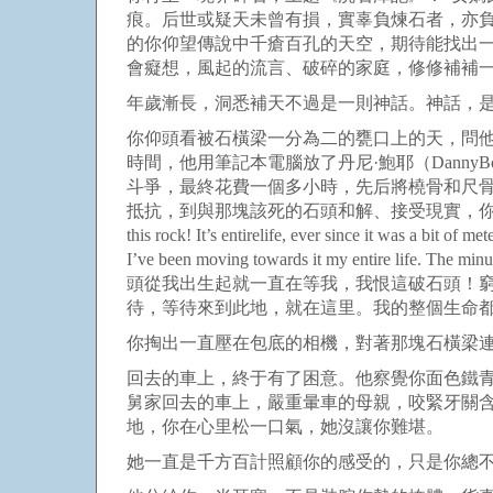
痕。后世或疑天未曾有損，實辜負煉石者，亦
的你仰望傳說中千瘡百孔的天空，期待能找出
會癡想，風起的流言、破碎的家庭，修修補補
年歲漸長，洞悉補天不過是一則神話。神話，
你仰頭看被石橫梁一分為二的甕口上的天，問
時間，他用筆記本電腦放了丹尼·鮑耶（
DannyB
斗爭，最終花費一個多小時，先后將橈骨和尺
抵抗，到與那塊該死的石頭和解、接受現實，
this rock! It’s entirelife, ever since it was a bit of m
I’ve been moving towards it my entire life. The minu
頭從我出生起就一直在等我，我恨這破石頭！
待，等待來到此地，就在這里。我的整個生命都
你掏出一直壓在包底的相機，對著那塊石橫梁
回去的車上，終于有了困意。他察覺你面色鐵
舅家回去的車上，嚴重暈車的母親，咬緊牙關
地，你在心里松一口氣，她沒讓你難堪。
她一直是千方百計照顧你的感受的，只是你總