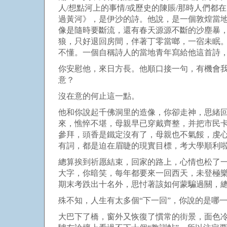
人
/
想點河上的事情
/
或歷史的陳賬
/
那時人們都在
過黃河》，是伊沙的詩。他說，是一個敦煌當
像是隨時要斷流，還有春天源源不斷的沙塵暴
狼，只好退回房間，伴著丁零當啷，一宿未眠
不懂。一個自稱詩人的當地青年寫給他這首詩
你安慰他，來日方長。他順口接一句，有機會
意？
沒在意的何止這一點。
他和你說起千佛洞里的造像，你卻走神，思緒
來，憔悴不堪，母親早已穿戴齊整，并把市民
參拜，頭香是鐵定沒有了，母親也不氣餒，虔
有詞，都是迫在眉睫的現實目標，考大學順利
總算挨到祈愿結束，回家的路上，心情也松了一
大字，你暗笑，每年都要來一回西天，未登極
期末考跌出十名外，思忖著該如何蒙騙過關，
殊不知，人生有太多個“下一回”，你說的是哪
大巴下了橋，窗外又恢復了慣常的街景，面色