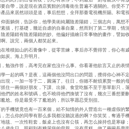
都要自帶，說是現在酒店賓館的消毒衛生普遍不過關的。你受不
海產品來居然頭頭是道，事后想想，全拜那臺電視機所賜。和電
，仰面躺倒，告訴你，他學美術純屬陰差陽錯，三個志向，萬想
習素描，打基礎，幾近自虐的自暴自棄，然而到了第二學期，情
，陰差陽錯有陰差陽錯的妙。他偏好描繪日常事物的畫作，譬如
樹啊。說完，兩個人都笑起來。
他在堆積如山的石膏像中，從零苦練，事后亦不覺得苦，你心有
灼如炭。海上升明月。
倒，勉強作答，高考完在家也沒什么事。你看著他欲言又止的表
同學一起的嗎？是夜，這兩個他沒問出口的問題，攪得你心神不
的出現，一加一等于二，圓滿了。往日，你雖不耐煩累贅一般的
牢抓住一兩個好朋友，下課、出操、食堂吃飯不至于形單影只，
到他們的姓名和號碼，也不曉得他們換號了沒有，幾次三番想要
都尷尬。你是最受不了尷尬的，所以寧愿忍受別扭。
下的手機號竟也有一百來個，給不知情的外人營造出一種虛假的
議，怎么你的同學有那么多我都沒聽說過的啊？你笑笑，奪過手
有地毯、一次性鞋套，飯桌上也沒有公筷，再怎么操持也是寒磣
十八歲生日，照顧到有糖尿病的母親，沒有蛋糕，做了兩碗長壽