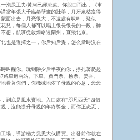
只一泡尿工夫
/
黃河已經流遠。你脫口而出，《車
師講當年張大千臨摹壁畫的壯舉，月牙泉枯瘦得
，蒙面出去，月亮很大，不遠處有吠叫，疑似
夏花兒，每個人都可以唱上很長很長的一段，聽
，不想，航班從敦煌略過蘭州，直飛北京。
西北也是選擇之一，你后知后覺，怎么當時沒在
準時叫醒你。玩到除夕后半夜的你，掙扎著爬起
乘
7
路車過兩站。下車、買門票、檢票、焚香、
情地看著你們，你機械地依了母親的心意，念念
，到底是風水寶地。入口處有“咫尺西天”四個
父親，沒能提升母親的年終獎金，而你正忐忑，
加工場，導游極力慫恿大伙購買。出發前你就在