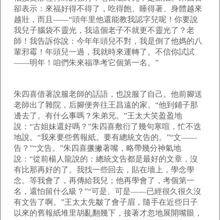
卻表示：來福好得不得了，吃得飽、睡得著、身體越來
越壯，而且——“頭年里他還能教我認字兒呢！你要說
我兒子腦袋不靈光，我這個老子不就更不靈光了？老
師！我告訴你說：今年年頭兒不對，我是倒了他媽的八
輩邪霉！年頭兒一過，我就時來運轉了。不信你試試
——明年！咱們朱來福準考它個第一名。”
朱四喜借著說服老師的話語，也說服了自己。他前腳送
老師出了雜院，后腳便奔往王昌遠的家。“他到鋪子那
邊去了。有什么事嗎？朱弟兄。”王太大笑盈盈地
說：“古姐妹還好嗎？”朱四喜敷衍了幾句寒喧，忙不迭
地說。“我來要些舊報紙。要有總統文告的。”“文——
告？”“文告。”朱四喜撅撇著嘴，略帶幾分神氣地
說：“從前楊人龍說的：總統文告都是最好的文章，沒
有比那再好的了。我找一些回去，貼在墻上，學念學
念。等我會了，再傳給我兒；他再學會了，考個第一
名，還怕留什么級？”“可是、可是——已經很久很久沒
有文告了啊。”王太太先皺了會子眉，隨手在近些日子
以來的舊報紙堆里胡亂翻幾下，接著才忽地展開嘴眼，