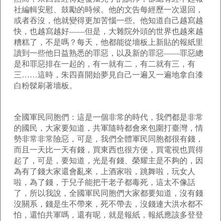
社編輯安慰、鼓勵的時候。他的文告每經歷一次退回，
或者吞沒，他就變得更加苦惱一些。他知道自己越寫越
快，也越寫越好——但是，大雜院外頭的世界也越來越
糟糕了，不是嗎？每天，他都能從墻板上新貼的報紙里
讀到一些他日益熟悉的罪惡，以及新的罪惡——罪惡總
是和罪惡排在一起的，有一就有二，有二就有三，有
三……這時，朱四喜開始夢見自己一遍又一遍地拿自漆
白粉髹刷著墻板。
全國軍民同胞們：這是一個非常的時代，我們都是非常
的國民，大家要知道，共軍隨時都會來包圍打臺灣，情
勢非常非常險惡，可是，我們全體軍民同胞都很有錢，
而且一天比一天有錢，買東西也很方便，買電視也買得
起了，可是，要知道，光是有錢、榮耀主是不夠的，因
為有了錢大家還會亂來，上酒家啦，跳舞啦，玩女人
啦，為了錢，于兒子能把干老子都毒死，這太不像話
了，所以我說，全國軍民同胞們大家都要知道，沒有錢
沒關系，錢是生不帶來，死不帶去，沒錢連大洪水都不
怕，還怕共軍嗎，還有呢，就是報紙，報紙應該多登登