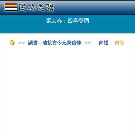
張大春：四喜憂國
>>>
讀書—連接古今充實信仰
>>>
簡體
傳統