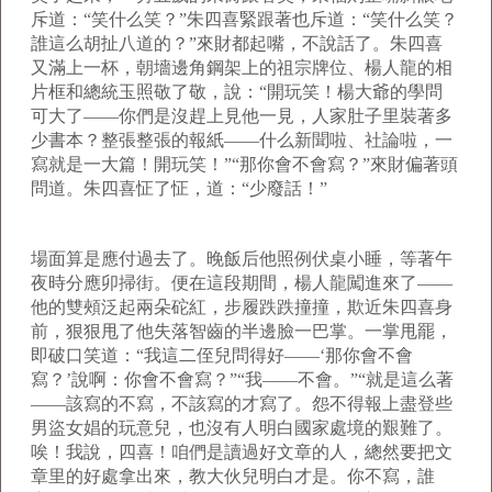
斥道：“笑什么笑？”朱四喜緊跟著也斥道：“笑什么笑？
誰這么胡扯八道的？”來財都起嘴，不說話了。朱四喜
又滿上一杯，朝墻邊角鋼架上的祖宗牌位、楊人龍的相
片框和總統玉照敬了敬，說：“開玩笑！楊大爺的學問
可大了——你們是沒趕上見他一見，人家肚子里裝著多
少書本？整張整張的報紙——什么新聞啦、社論啦，一
寫就是一大篇！開玩笑！”“那你會不會寫？”來財偏著頭
問道。朱四喜怔了怔，道：“少廢話！”
場面算是應付過去了。晚飯后他照例伏桌小睡，等著午
夜時分應卯掃街。便在這段期間，楊人龍闖進來了——
他的雙頰泛起兩朵砣紅，步履跌跌撞撞，欺近朱四喜身
前，狠狠甩了他失落智齒的半邊臉一巴掌。一掌甩罷，
即破口笑道：“我這二侄兒問得好——‘那你會不會
寫？’說啊：你會不會寫？”“我——不會。”“就是這么著
——該寫的不寫，不該寫的才寫了。怨不得報上盡登些
男盜女娼的玩意兒，也沒有人明白國家處境的艱難了。
唉！我說，四喜！咱們是讀過好文章的人，總然要把文
章里的好處拿出來，教大伙兒明白才是。你不寫，誰