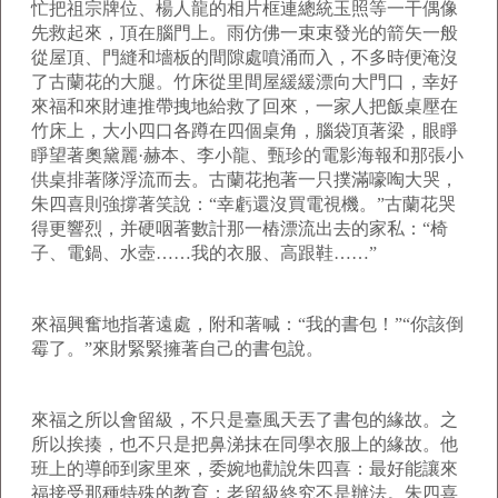
忙把祖宗牌位、楊人龍的相片框連總統玉照等一干偶像
先救起來，頂在腦門上。雨仿佛一束束發光的箭矢一般
從屋頂、門縫和墻板的間隙處噴涌而入，不多時便淹沒
了古蘭花的大腿。竹床從里間屋緩緩漂向大門口，幸好
來福和來財連推帶拽地給救了回來，一家人把飯桌壓在
竹床上，大小四口各蹲在四個桌角，腦袋頂著梁，眼睜
睜望著奧黛麗
·
赫本、李小龍、甄珍的電影海報和那張小
供桌排著隊浮流而去。古蘭花抱著一只撲滿嚎啕大哭，
朱四喜則強撐著笑說：“幸虧還沒買電視機。”古蘭花哭
得更響烈，并硬咽著數計那一樁漂流出去的家私：“椅
子、電鍋、水壺……我的衣服、高跟鞋……”
來福興奮地指著遠處，附和著喊：“我的書包！”“你該倒
霉了。”來財緊緊擁著自己的書包說。
來福之所以會留級，不只是臺風天丟了書包的緣故。之
所以挨揍，也不只是把鼻涕抹在同學衣服上的緣故。他
班上的導師到家里來，委婉地勸說朱四喜：最好能讓來
福接受那種特殊的教育；老留級終究不是辦法。朱四喜