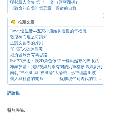
聯邦黨人文集 第 十一 篇（漢密爾頓）
《致命的自負》第五章 致命的自負
推薦文章
Amoy慢生活---五家小店給你慢慢的幸福感.....
敬鬼神而遠之可謂知
生態文藝學的原則
“白雪”入歌源流考
經濟發展要有新思路
live 2D技術：讓2D角色像3D一樣動起來的障眼法
布羅茨基：我鄙視與列寧有關的列寧格勒 鳳凰副刊
南朝“神不滅”與“神滅論”大論戰---形神理論風波
個人與社會的關系 ——從前現代到現代的社會學考察
評論集
暫無評論。