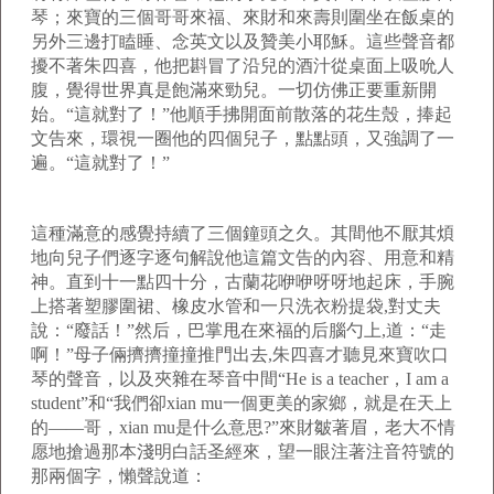
琴；來寶的三個哥哥來福、來財和來壽則圍坐在飯桌的
另外三邊打瞌睡、念英文以及贊美小耶穌。這些聲音都
擾不著朱四喜，他把斟冒了沿兒的酒汁從桌面上吸吮人
腹，覺得世界真是飽滿來勁兒。一切仿佛正要重新開
始。“這就對了！”他順手拂開面前散落的花生殼，捧起
文告來，環視一圈他的四個兒子，點點頭，又強調了一
遍。“這就對了！”
這種滿意的感覺持續了三個鐘頭之久。其間他不厭其煩
地向兒子們逐字逐句解說他這篇文告的內容、用意和精
神。直到十一點四十分，古蘭花咿咿呀呀地起床，手腕
上搭著塑膠圍裙、橡皮水管和一只洗衣粉提袋
,
對丈夫
說：“廢話！”然后，巴掌甩在來福的后腦勺上
,
道：“走
啊！”母子倆擠擠撞撞推門出去
,
朱四喜才聽見來寶吹口
琴的聲音，以及夾雜在琴音中間“
He is a teacher
，
I am a
student
”和“我們卻
xian mu
一個更美的家鄉，就是在天上
的——哥，
xian mu
是什么意思
?
”來財皺著眉，老大不情
愿地搶過那本淺明白話圣經來，望一眼注著注音符號的
那兩個字，懶聲說道：