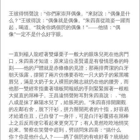
王彼得悄聲說：“你們家崇拜偶像。”來財說：“偶像是什
么？”王彼得說：“偶像就是偶像。”朱四喜從跪姿一躍而
起，喝道、“我肏你媽個屄的偶像！”——他猜：“偶
像”一定不是什么好字眼。
一直到楊人龍瞪著雙爆栗子一般大的眼珠兒死在他房門
口，朱四喜才知道：原來這位圣賢還是有發情思春的時
刻——他的尸體就是赤條條的見證；那兩排齊潔的白牙
朝天張露，撐開了兩片仿佛要吞吃一只大奶子的紫黑嘴
唇兒，滿是大奶子女人裸照的雜志就扔在他的腰旁，而
他那一雙經常指畫著墻板間報紙的手則緊緊握著一根粗
大挺直的屌棒子。王昌遠悄聲附耳對朱四喜說：．“他
八成是抹了麻陽水兒了，給脹死的。”朱四喜排開圍觀
的左鄰右舍，脫下汗衫，拼力掰開死者的十指，好容易
才給遮住丑，已自發了一身汗，可是白汗衫覆搭在屌棒
上之后反而使它看起來更突兀了；有人竟然吃吃地悄笑
起來。警察在笑聲中趕到，劈頭問朱四喜：“搞什么
你？你是他什么人？——媽了個屄的有啥好看？統統給