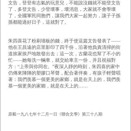
文告，登登有志氣的玩意兒，不能說沒錢就不能登文告
了，多登文告，少登壞事，壞消息，大家就不會學壞
了，全國軍民同胞們，讓我們大家一起努力，讓子子孫
孫都能過好日子，這就對了。
朱四喜花了粉刷墻板的錢，終于使這篇文告發表了——
他在王昌遠的店里影印了四千份，沿著他負責清掃的街
道挨家挨戶地散發出去；這一次，古蘭花也幫了不小的
忙——她每洗一輛車，就交給車主一份，并且祝福對
方：“上帝與你同在。”夜深人靜的時刻，朱四喜的家中
仍傳來陣陣的塑膠口琴聲，配合著伴奏，有孩子輕聲唱
著：我們羨慕一個更美的家鄉，就是在天上的，我們羨
慕一個更美的家鄉，就是在天上的……
原載一九八七年十二月一日《聯合文學》第三十八期