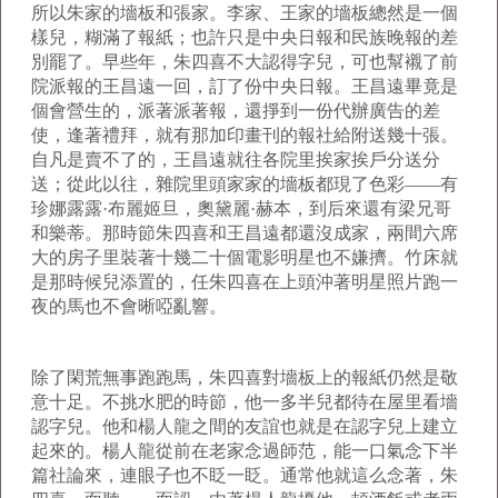
所以朱家的墻板和張家。李家、王家的墻板總然是一個
樣兒，糊滿了報紙；也許只是中央日報和民族晚報的差
別罷了。早些年，朱四喜不大認得字兒，可也幫襯了前
院派報的王昌遠一回，訂了份中央日報。王昌遠畢竟是
個會營生的，派著派著報，還掙到一份代辦廣告的差
使，逢著禮拜，就有那加印畫刊的報社給附送幾十張。
自凡是賣不了的，王昌遠就往各院里挨家挨戶分送分
送；從此以往，雜院里頭家家的墻板都現了色彩——有
珍娜露露
·
布麗姬旦，奧黛麗
·
赫本，到后來還有梁兄哥
和樂蒂。那時節朱四喜和王昌遠都還沒成家，兩間六席
大的房子里裝著十幾二十個電影明星也不嫌擠。竹床就
是那時候兒添置的，任朱四喜在上頭沖著明星照片跑一
夜的馬也不會晰啞亂響。
除了閑荒無事跑跑馬，朱四喜對墻板上的報紙仍然是敬
意十足。不挑水肥的時節，他一多半兒都待在屋里看墻
認字兒。他和楊人龍之間的友誼也就是在認字兒上建立
起來的。楊人龍從前在老家念過師范，能一口氣念下半
篇社論來，連眼子也不眨一眨。通常他就這么念著，朱