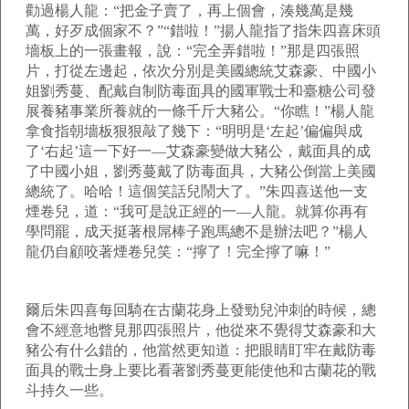
勸過楊人龍：“把金子賣了，再上個會，湊幾萬是幾
萬，好歹成個家不？”“錯啦！”揚人龍指了指朱四喜床頭
墻板上的一張畫報，說：“完全弄錯啦！”那是四張照
片，打從左邊起，依次分別是美國總統艾森豪、中國小
姐劉秀蔓、配戴自制防毒面具的國軍戰士和臺糖公司發
展養豬事業所養就的一條千斤大豬公。“你瞧！”楊人龍
拿食指朝墻板狠狠敲了幾下：“明明是‘左起’偏偏與成
了‘右起’這一下好一—艾森豪變做大豬公，戴面具的成
了中國小姐，劉秀蔓戴了防毒面具，大豬公倒當上美國
總統了。哈哈！這個笑話兒鬧大了。”朱四喜送他一支
煙卷兒，道：“我可是說正經的一—人龍。就算你再有
學問罷，成天挺著根屌棒子跑馬總不是辦法吧？”楊人
龍仍自顧咬著煙卷兒笑：“擰了！完全擰了嘛！”
爾后朱四喜每回騎在古蘭花身上發勁兒沖刺的時候，總
會不經意地瞥見那四張照片，他從來不覺得艾森豪和大
豬公有什么錯的，他當然更知道：把眼睛盯牢在戴防毒
面具的戰士身上要比看著劉秀蔓更能使他和古蘭花的戰
斗持久一些。