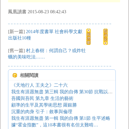
鳳凰讀書 2015-08-23 08:42:43
[新一篇]
2014年度書單 社會科學文獻
出版社10種
[舊一篇]
村上春樹：何謂自己？或炸牡
蠣的美味吃法……
相關閱讀
《天地行人 王夫之》二十六
我生有涯愿無盡 第三輯 我的自傳 第30節 抗戰以來自述（1）
吾國與吾民 第九章 生活的藝術
顧準的生平及其學術思想 羅銀勝
沉重的肉身 引子：敘事與倫理
我生有涯愿無盡 第一輯 我的自傳 第1節 生平述略
據“霍金指數”，這10本書很有名但太難啃…