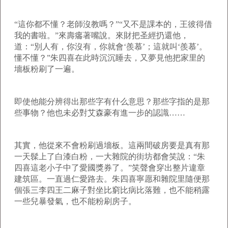
“這你都不懂？老師沒教嗎？”“又不是課本的，王彼得借
我的書啦。”來壽癟著嘴說。來財把圣經扔還他，
道：“別人有，你沒有，你就會‘羨慕’；這就叫‘羨慕’。
懂不懂？”朱四喜在此時沉沉睡去，又夢見他把家里的
墻板粉刷了一遍。
即使他能分辨得出那些字有什么意思？那些字指的是那
些事物？他也未必對艾森豪有進一步的認識……
其實，他從來不會粉刷過墻板。這兩間破房要是真有那
一天髹上了白漆白粉，一大雜院的街坊都會笑說：“朱
四喜這老小子中了愛國獎券了。”笑聲會穿出整片違章
建筑區。一直過仁愛路去。朱四喜寧愿和雜院里隨便那
個張三李四王二麻子對坐比窮比病比落難，也不能稍露
一些兒暴發氣，也不能粉刷房子。