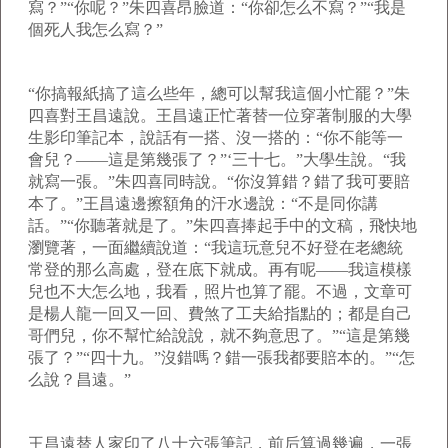
寫？”“你呢？”朱四喜昂臉道：“你卻怎么不寫？”“我是
個死人我怎么寫？”
“你搞報紙搞了這么些年，總可以幫我這個小忙罷？”朱
四喜對王昌遠說。王昌遠正忙著替一位穿著制服的大學
生影印筆記本，說話有一搭、沒一搭的：“你不能等一
會兒？——這是第幾張了？”‘三十七。”大學生說。“我
就寫一張。”朱四喜同時說。“你沒算錯？錯了我可要賠
本了。”王昌遠邊擦額角的汗水邊說：“不是同你講
話。”“你聽著就是了。”朱四喜捧起手中的文稿，飛快地
瀏覽著，一面繼續說道：“我這玩意兒不好登在老總統
常登的那么高處，登在底下就成。再有呢——我這模樣
兒也不大怎么地，我看，照片也算了罷。不過，文章可
是楊人龍一回又一回、費煞了工夫給指點的；都是自己
哥們兒，你不幫忙給說說，就不夠意思了。”“這是第幾
張了？”“四十九。”沒錯嗎？錯一張我都要賠本的。”“怎
么說？昌遠。”
王昌遠替人家印了八十六張筆記，前后算過幾遍，一張