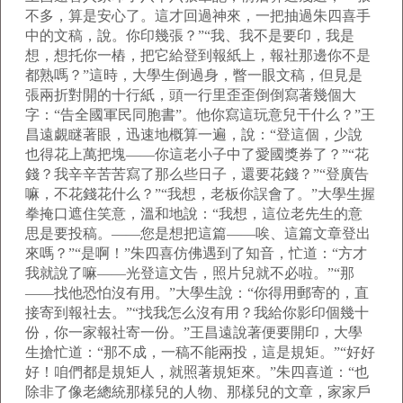
不多，算是安心了。這才回過神來，一把抽過朱四喜手
中的文稿，說。你印幾張？”“我、我不是要印，我是
想，想托你一樁，把它給登到報紙上，報社那邊你不是
都熟嗎？”這時，大學生倒過身，瞥一眼文稿，但見是
張兩折對開的十行紙，頭一行里歪歪倒倒寫著幾個大
字：“告全國軍民同胞書”。他你寫這玩意兒干什么？”王
昌遠覷瞇著眼，迅速地概算一遍，說：“登這個，少說
也得花上萬把塊——你這老小子中了愛國獎券了？”“花
錢？我辛辛苦苦寫了那么些日子，還要花錢？”“登廣告
嘛，不花錢花什么？”“我想，老板你誤會了。”大學生握
拳掩口遮住笑意，溫和地說：“我想，這位老先生的意
思是要投稿。——您是想把這篇——唉、這篇文章登出
來嗎？”“是啊！”朱四喜仿佛遇到了知音，忙道：“方才
我就說了嘛——光登這文告，照片兒就不必啦。”“那
——找他恐怕沒有用。”大學生說：“你得用郵寄的，直
接寄到報社去。”“找我怎么沒有用？我給你影印個幾十
份，你一家報社寄一份。”王昌遠說著便要開印，大學
生搶忙道：“那不成，一稿不能兩投，這是規矩。”“好好
好！咱們都是規矩人，就照著規矩來。”朱四喜道：“也
除非了像老總統那樣兒的人物、那樣兒的文章，家家戶