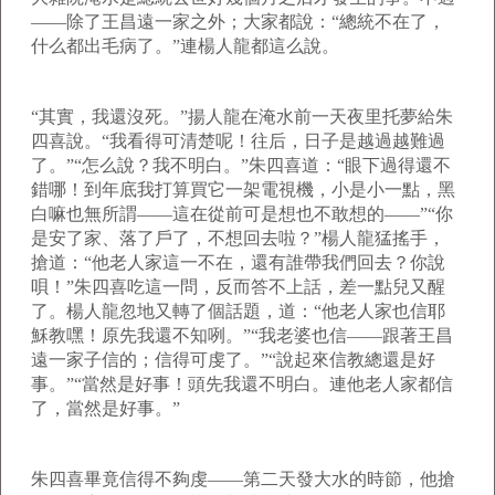
——除了王昌遠一家之外；大家都說：“總統不在了，
什么都出毛病了。”連楊人龍都這么說。
“其實，我還沒死。”揚人龍在淹水前一天夜里托夢給朱
四喜說。“我看得可清楚呢！往后，日子是越過越難過
了。”“怎么說？我不明白。”朱四喜道：“眼下過得還不
錯哪！到年底我打算買它一架電視機，小是小一點，黑
白嘛也無所謂——這在從前可是想也不敢想的——”“你
是安了家、落了戶了，不想回去啦？”楊人龍猛搖手，
搶道：“他老人家這一不在，還有誰帶我們回去？你說
唄！”朱四喜吃這一問，反而答不上話，差一點兒又醒
了。楊人龍忽地又轉了個話題，道：“他老人家也信耶
穌教嘿！原先我還不知咧。”“我老婆也信——跟著王昌
遠一家子信的；信得可虔了。”“說起來信教總還是好
事。”“當然是好事！頭先我還不明白。連他老人家都信
了，當然是好事。”
朱四喜畢竟信得不夠虔——第二天發大水的時節，他搶