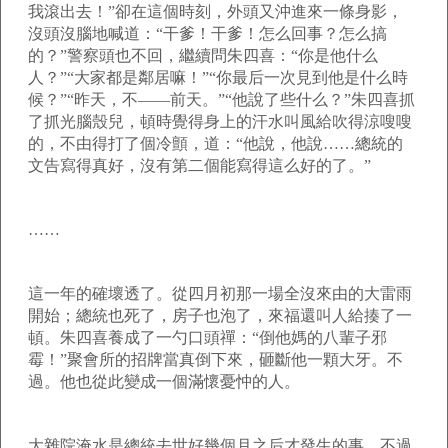
我滾出去！”卻在這個時刻，外頭又沖進來一條身影，
沒頭沒腦地喊道：“干爹！干爹！怎么回事？怎么搞
的？”警察頭也不回，繼續問朱四喜：“你是他什么
人？”“大家都是鄰居嘛！”“你最后一次見到他是什么時
候？”“昨天，不——前天。”“他說了些什么？”朱四喜抓
了抓光腦殼兒，頓時覺得身上的汗水叫風給吹得涼嗖嗖
的，不由得打了個冷顫，道：“他說，他說…
…總統的
文告寫得真好，沒有第二個能寫得這么好的了。”
……
這一年的確壞透了。從四月初那一場全沒來由的大雷雨
開始；總統也死了，房子也泡了，來福還叫人給揍了一
頓。朱四喜養成了一勺口頭禪：“倒他媽的八輩子邪
霉！”聚會所的招牌當真倒下來，砸斷他一顆大牙。不
過。他也從此變成一個滿懷憂忡的人。
大雜院淹水是總統去世好幾個月之后才發生的事。不過