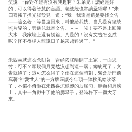
笑說：“你對圣經有沒有興趣啊？朱弟兄！讀經是好
的，可以得著智慧的言語。老總統也常讀圣經哪！”朱
四喜搔了搔光腦殼兒，道：“我，我還是還是要找文告
——這么著：等昌遠回來，叫他給我找。自凡是有總統
照片兒的，旁邊兒就是文告。
－－一唉！要不是上回淹
大水，我家墻上還有幾篇。真是的！沒有文告怎么成
呢？怪不得楊人龍說日子越來越難過了。”
朱四喜就這么念叨著，昏頭搭腦離開了王家，一面思
忖：可不？頭幾個月竟然沒想到這一層；總統死了，文
告就絕了；這可怎么得了？便在這個時刻，聚會所門前
寫著“神愛世人”的一方牌匾讓今年頭一陣秋風給吹落
了，不偏不倚砸在朱四喜涼颼颼的后腦勺、脖頸和肩膀
上，其中一角戳中了他的腮幫子，登時杵下一顆大牙
來。
……