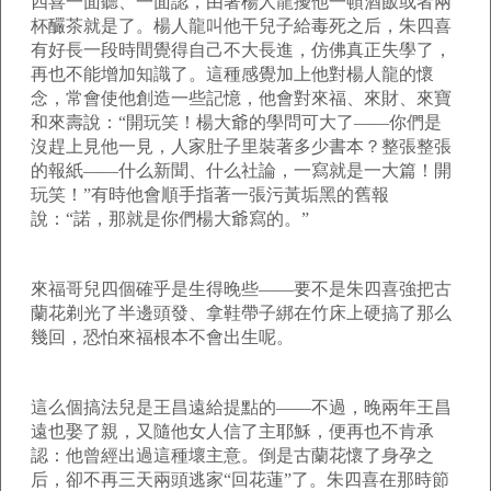
四喜一面聽、一面認，由著楊人龍擾他一頓酒飯或者兩
杯釅茶就是了。楊人龍叫他干兒子給毒死之后，朱四喜
有好長一段時間覺得自己不大長進，仿佛真正失學了，
再也不能增加知識了。這種感覺加上他對楊人龍的懷
念，常會使他創造一些記憶，他會對來福、來財、來寶
和來壽說：“開玩笑！楊大爺的學問可大了——你們是
沒趕上見他一見，人家肚子里裝著多少書本？整張整張
的報紙——什么新聞、什么社論，一寫就是一大篇！開
玩笑！”有時他會順手指著一張污黃垢黑的舊報
說：“諾，那就是你們楊大爺寫的。”
來福哥兒四個確乎是生得晚些——要不是朱四喜強把古
蘭花剃光了半邊頭發、拿鞋帶子綁在竹床上硬搞了那么
幾回，恐怕來福根本不會出生呢。
這么個搞法兒是王昌遠給提點的——不過，晚兩年王昌
遠也娶了親，又隨他女人信了主耶穌，便再也不肯承
認：他曾經出過這種壞主意。倒是古蘭花懷了身孕之
后，卻不再三天兩頭逃家“回花蓮”了。朱四喜在那時節