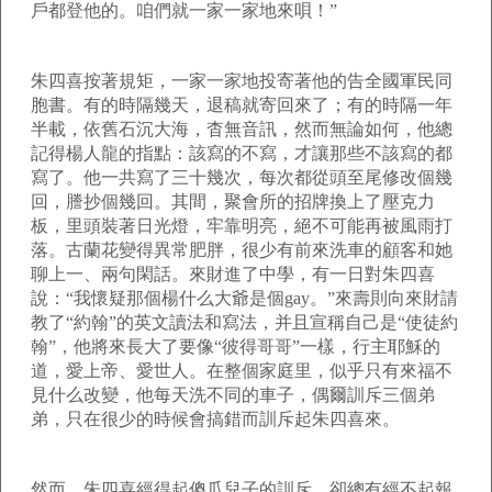
戶都登他的。咱們就一家一家地來唄！”
朱四喜按著規矩，一家一家地投寄著他的告全國軍民同
胞書。有的時隔幾天，退稿就寄回來了；有的時隔一年
半載，依舊石沉大海，杳無音訊，然而無論如何，他總
記得楊人龍的指點：該寫的不寫，才讓那些不該寫的都
寫了。他一共寫了三十幾次，每次都從頭至尾修改個幾
回，謄抄個幾回。其間，聚會所的招牌換上了壓克力
板，里頭裝著日光燈，牢靠明亮，絕不可能再被風雨打
落。古蘭花變得異常肥胖，很少有前來洗車的顧客和她
聊上一、兩句閑話。來財進了中學，有一日對朱四喜
說：“我懷疑那個楊什么大爺是個
gay
。”來壽則向來財請
教了“約翰”的英文讀法和寫法，并且宣稱自己是“使徒約
翰”，他將來長大了要像“彼得哥哥”一樣，行主耶穌的
道，愛上帝、愛世人。在整個家庭里，似乎只有來福不
見什么改變，他每天洗不同的車子，偶爾訓斥三個弟
弟，只在很少的時候會搞錯而訓斥起朱四喜來。
然而，朱四喜經得起傻瓜兒子的訓斥，卻總有經不起報