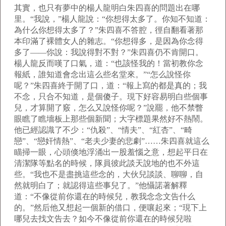
其實，也只有夢中的楊人龍明白朱四喜的問題出在哪
里。“我說，”
楊人龍說：“你想得太多了。你知不知道：
為什么你想得太多了？”朱四喜不答腔，徑自翻看著那
本印滿了裸體女人的雜志。“你想得多，是因為你念得
多了——你說：我說得對不對？”朱四喜仍不肯開口。
楊人龍反而嘆了口氣，道：“也該怪我的！當初教你念
報紙，
誰知道會念出這么些名堂來。”“怎么說怪你
呢？”朱四喜終于開了口，道：“報上寫的都是真的；我
不念，只合不知道，是個傻子。現下好容易明白些個事
兒，才算開了竅，怎么又說怪你呢？”說罷，他不禁瞥
眼瞧了瞧墻板上那些個新聞；大字標題果然好不熱鬧。
他已經認識了不少：“仇殺”、“情夫”、“紅杏”、“畸
戀”、“戀奸情熱”、“老夫少妻的悲劇”……朱四喜就這么
瞄掃一眼，心頭倏地浮涌出一股羞惱之意，想起平日在
清潔隊等點名的時候，隊員彼此談天說地的也不外這
些。“我也不是盡挑這些念的，大伙兒談談、聊聊，自
然就明白了；就認得這些事兒了。”他懾諾著解釋
道：“不像從前你還在的時候兒，教我念念文告什么
的。”然后他又想起一個新的借口，便嚷起來；“現下上
哪兒去找文告去？如今不像從前你還在的時候兒啦