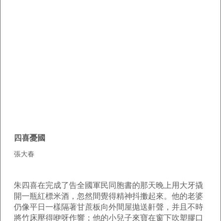
四喜憂國
張大春
朱四喜在完成了告全國軍民同胞書的那天晚上用大牙撬
開一瓶紅標米酒，忽然間覺得精神抖擻起來。他的老婆
仍像平日一樣隔著甘蔗板向外間屋拋送鼾聲，并且不時
將竹床壓得咿呀作響；他的小兒子來寶在窗下吹塑膠口