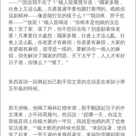
——”“誰說我不在了？”楊人龍厲聲斥道：“國家多難，
社會上又這么亂，共產黨遲早要包圍打臺灣的。瞧瞧你
這副精神——像是能打仗的樣子么？”“我頭疼、脖子也
疼——”“放屁！”楊人龍喝道：“你根本是他娘的沒志
氣！安了家、落了戶，你不想回去啦？別盡顧著保老
婆！凡事要往大處想：國家多難，社會上才這么亂。社
會上這么亂，你老婆才有麻煩；你老婆有麻煩，大家的
老婆都有麻煩，道理是一樣的。要解決你一個人的麻
煩，得先解決了國家的問題。天下太平了，人人才有好
日子過，你懂么？”“懂了。”
朱四喜頭一回興起自己動手寫文章的念頭是在來財小學
五年級的時候。
那天傍晚，他喝了兩杯紅標米酒，順手翻讀起兒子的作
文薄來，少不得罵幾句。然后說：“趕哪一天，你這文
章能及得上你楊大爺的一半兒，我就是他媽的死了也會
笑活過來。”“楊大爺死的時候光屁股。”來財說著，使自
笑了起來，一旁五歲的來壽跟著笑，來福則歪嘴斜眼地