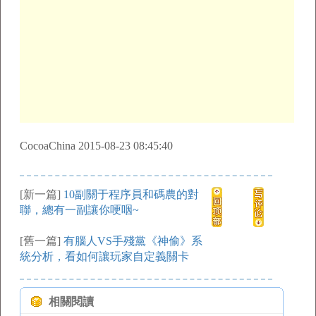
CocoaChina 2015-08-23 08:45:40
[新一篇]
10副關于程序員和碼農的對
聯，總有一副讓你哽咽~
[舊一篇]
有腦人VS手殘黨《神偷》系
統分析，看如何讓玩家自定義關卡
相關閱讀