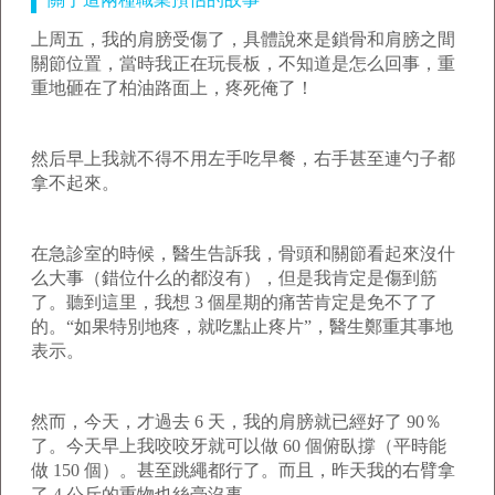
上周五，我的肩膀受傷了，具體說來是鎖骨和肩膀之間
關節位置，當時我正在玩長板，不知道是怎么回事，重
重地砸在了柏油路面上，疼死俺了！
然后早上我就不得不用左手吃早餐，右手甚至連勺子都
拿不起來。
在急診室的時候，醫生告訴我，骨頭和關節看起來沒什
么大事（錯位什么的都沒有），但是我肯定是傷到筋
了。聽到這里，我想 3 個星期的痛苦肯定是免不了了
的。“如果特別地疼，就吃點止疼片”，醫生鄭重其事地
表示。
然而，今天，才過去 6 天，我的肩膀就已經好了 90％
了。今天早上我咬咬牙就可以做 60 個俯臥撐（平時能
做 150 個）。甚至跳繩都行了。而且，昨天我的右臂拿
了 4 公斤的重物也絲毫沒事。