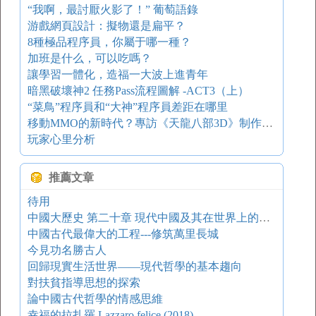
“我啊，最討厭火影了！” 葡萄語錄
游戲網頁設計：擬物還是扁平？
8種極品程序員，你屬于哪一種？
加班是什么，可以吃嗎？
讓學習一體化，造福一大波上進青年
暗黑破壞神2 任務Pass流程圖解 -ACT3（上）
“菜鳥”程序員和“大神”程序員差距在哪里
移動MMO的新時代？專訪《天龍八部3D》制作人 游戲葡萄
玩家心里分析
推薦文章
待用
中國大歷史 第二十章 現代中國及其在世界上的地位
中國古代最偉大的工程---修筑萬里長城
今見功名勝古人
回歸現實生活世界——現代哲學的基本趨向
對扶貧指導思想的探索
論中國古代哲學的情感思維
幸福的拉扎羅 Lazzaro felice (2018)