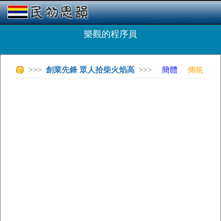
樂觀的程序員
>>>
創業先鋒 眾人拾柴火焰高
>>>
簡體
傳統