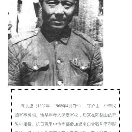
陳長捷（1892年－1968年4月7日），字介山，中華民
國軍事將領。他早年考入保定軍校，后來在閻錫山的部
隊中服役。抗日戰爭中他率部參加過南口會戰和平型關