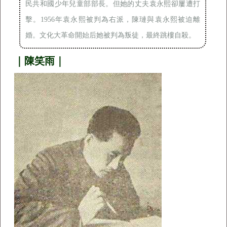
民共和國少年兒童部部長。但她的丈夫袁永熙卻屢遭打
擊。1956年袁永熙被判為右派，陳璉與袁永熙被迫離
婚。文化大革命開始后她被判為叛徒，最終跳樓自殺。
｜陳笑雨｜