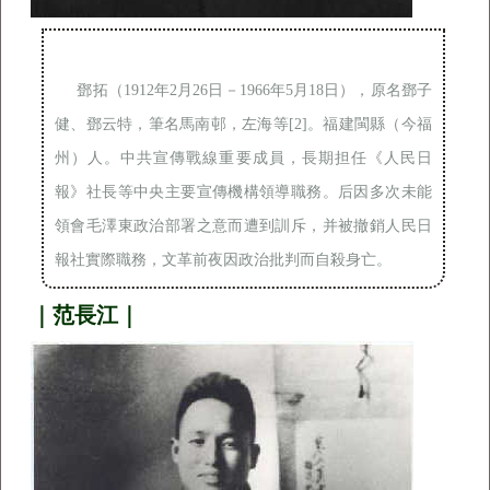
鄧拓（1912年2月26日－1966年5月18日），原名鄧子
健、鄧云特，筆名馬南邨，左海等[2]。福建閩縣（今福
州）人。中共宣傳戰線重要成員，長期担任《人民日
報》社長等中央主要宣傳機構領導職務。后因多次未能
領會毛澤東政治部署之意而遭到訓斥，并被撤銷人民日
報社實際職務，文革前夜因政治批判而自殺身亡。
｜范長江｜