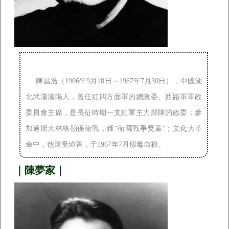
陳昌浩（1906年9月18日－1967年7月30日），中國湖
北武漢漢陽人，曾任紅四方面軍的總政委、西路軍軍政
委員會主席，是長征時期一支紅軍主力部隊的政委；參
加過斯大林格勒保衛戰，獲“衛國戰爭獎章”；文化大革
命中，他遭受迫害，于1967年7月服毒自殺。
｜陳夢家｜