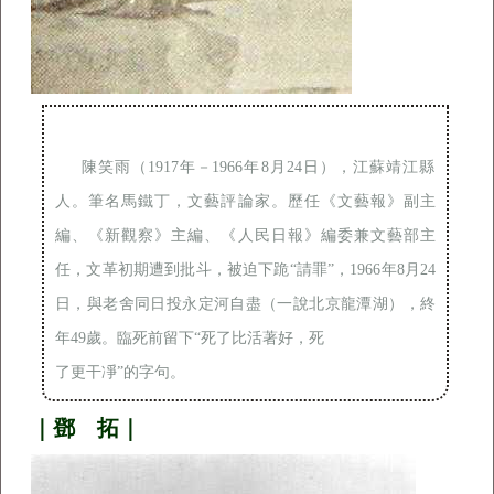
陳笑雨（1917年－1966年8月24日），江蘇靖江縣
人。筆名馬鐵丁，文藝評論家。歷任《文藝報》副主
編、《新觀察》主編、《人民日報》編委兼文藝部主
任，文革初期遭到批斗，被迫下跪“請罪”，1966年8月24
日，與老舍同日投永定河自盡（一說北京龍潭湖），終
年49歲。臨死前留下“死了比活著好，死

了更干凈”的字句。
｜鄧 拓｜