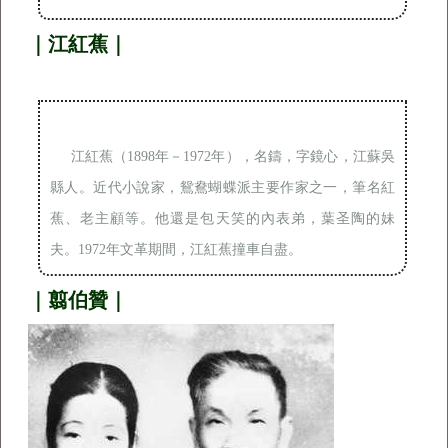
｜江紅蕉｜
江紅蕉（1898年－1972年），名鑄，字鏡心，江蘇吳
縣人。近代小說家，鴛鴦蝴蝶派主要作家之一，筆名紅
蕉、老主顧等。他還是包天笑的內表弟，葉圣陶的妹
夫。1972年文革期間，江紅蕉撞車自盡。
｜翦伯贊｜