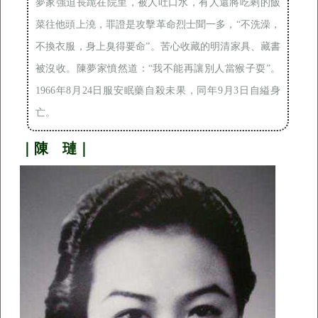
夢家強迫長跪在院里，被人吐口水，有人還將吃剩的飯
菜往他頭上澆，罪證是攻擊革命烈士聞一多，“不洗澡，
不換衣服，身上臭得要命”。苦心收藏的明清家具、藏書
被沒收。陳夢家憤然道：“我不能再讓別人當猴子耍”。
1966年8月24日服安眠藥自殺未果，同年9月3日自縊身
亡。
｜陳 璉｜