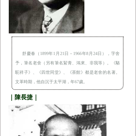
舒慶春（1899年1月21日－1966年8月24日），字舍
予，筆名老舍（另有筆名絜青、鴻來、非我等）。《駱
駝祥子》、《四世同堂》、《茶館》都是老舍的名著。
文革時期，他自沉于太平湖，年67歲。
｜陳長捷｜