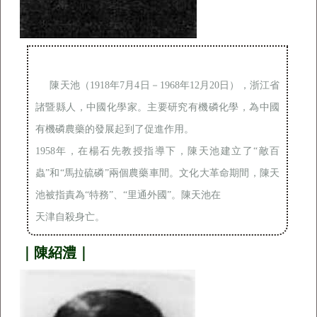
陳天池（1918年7月4日－1968年12月20日），浙江省
諸暨縣人，中國化學家。主要研究有機磷化學，為中國
有機磷農藥的發展起到了促進作用。

1958年，在楊石先教授指導下，陳天池建立了“敵百
蟲”和“馬拉硫磷”兩個農藥車間。文化大革命期間，陳天
池被指責為“特務”、“里通外國”。陳天池在

天津自殺身亡。
｜陳紹澧｜