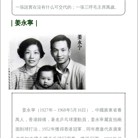
一張說實在沒有什么可交代的；一張三呼毛主席萬歲。
｜姜永寧｜
姜永寧（1927年－1968年5月16日），中國廣東省番
禺人，香港歸僑，著名乒乓球運動員，姜永寧屬直拍兩
面削球打法，1952年獲得香港冠軍，同年應邀代表廣東