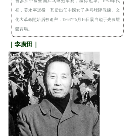
省參加中國全國乒乓球冠軍賽，獲得冠軍。1960年代
初，姜永寧退役，其后出任中國女子乒乓球隊教練。文
化大革命開始后被迫害，1968年5月16日晨自縊于先農壇
體育場。
｜李廣田｜