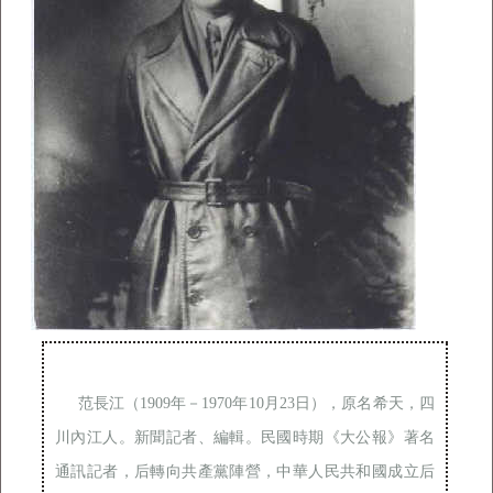
范長江（1909年－1970年10月23日），原名希天，四
川內江人。新聞記者、編輯。民國時期《大公報》著名
通訊記者，后轉向共產黨陣營，中華人民共和國成立后