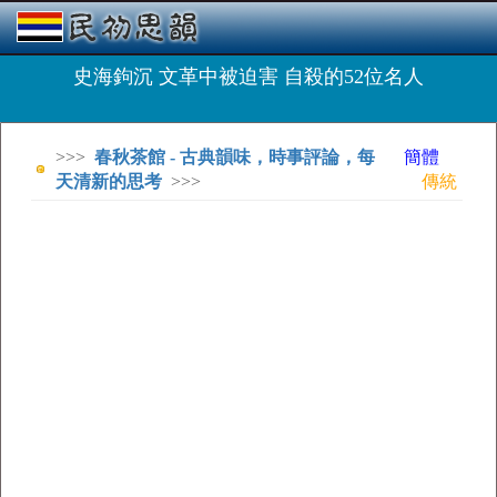
史海鉤沉 文革中被迫害 自殺的52位名人
>>>
春秋茶館 - 古典韻味，時事評論，每
簡體
天清新的思考
>>>
傳統