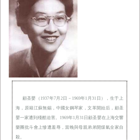
顧圣嬰（1937年7月2日－1969年1月31日），生于上
海，原籍江蘇無錫，中國女鋼琴家，文革開始后，顧圣
嬰一家遭到殘酷迫害。1969年1月31日顧圣嬰在上海交響
樂團批斗會上慘遭羞辱，當晚與母親弟弟開煤氣全家自
殺。