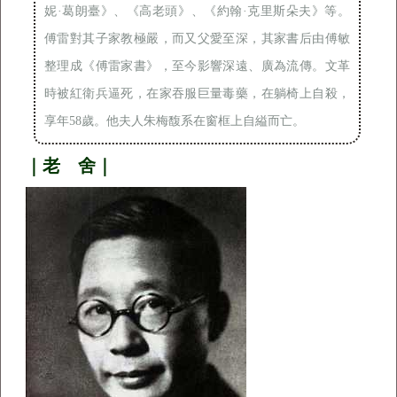
妮·葛朗臺》、《高老頭》、《約翰·克里斯朵夫》等。
傅雷對其子家教極嚴，而又父愛至深，其家書后由傅敏
整理成《傅雷家書》，至今影響深遠、廣為流傳。文革
時被紅衛兵逼死，在家吞服巨量毒藥，在躺椅上自殺，
享年58歲。他夫人朱梅馥系在窗框上自縊而亡。
｜老 舍｜