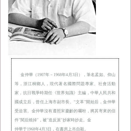
金仲華（1907年－1968年4月3日），筆名孟如、仰山
等，浙江桐鄉人，現代著名國際問題專家、社會活動
家，抗日戰爭時期任《世界知識》主編，中華人民共和
國成立后，曾任上海市副市長。“文革”開始后，金仲華
受迫害。金仲華沒有遵照宋慶齡的囑咐，將其寄來的信
件"閱后燒掉"，被"造反派"抄家時抄走。金

仲華于1968年4月3日，在書房上吊自殺。