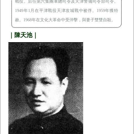
戰役。后任第六集團軍總司令及天津警備司令部司令。
1949年1月在平津戰役天津攻城戰中被俘。1959年獲特
赦。1968年在文化大革命中受沖擊，與妻子雙雙自殺。
｜陳天池｜