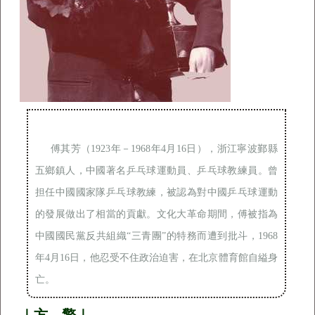
傅其芳（1923年－1968年4月16日），浙江寧波鄞縣
五鄉鎮人，中國著名乒乓球運動員、乒乓球教練員。曾
担任中國國家隊乒乓球教練，被認為對中國乒乓球運動
的發展做出了相當的貢獻。文化大革命期間，傅被指為
中國國民黨反共組織“三青團”的特務而遭到批斗，1968
年4月16日，他忍受不住政治迫害，在北京體育館自縊身
亡。