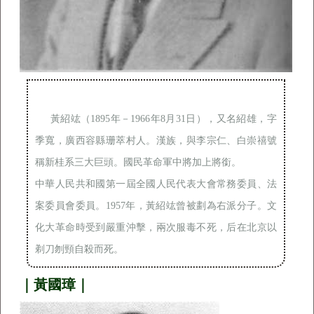
黃紹竑（1895年－1966年8月31日），又名紹雄，字
季寬，廣西容縣珊萃村人。漢族，與李宗仁、白崇禧號
稱新桂系三大巨頭。國民革命軍中將加上將銜。

中華人民共和國第一屆全國人民代表大會常務委員、法
案委員會委員。1957年，黃紹竑曾被劃為右派分子。文
化大革命時受到嚴重沖擊，兩次服毒不死，后在北京以
剃刀刎頸自殺而死。
｜黃國璋｜