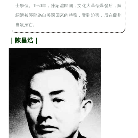
士學位。1950年，陳紹澧歸國，文化大革命爆發后，陳
紹澧被誣陷為自美國回來的特務，受到迫害，后在蘭州
自殺身亡。
｜陳昌浩｜