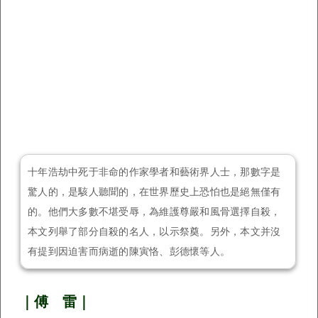
十年浩劫中死于非命的作家學者和藝術界人士，那數字是
驚人的，是駭人聽聞的，在世界歷史上恐怕也是絕無僅有
的。他們大多數不堪受辱，為維護尊嚴和風骨選擇自殺，
本文列舉了部分自殺的名人，以示祭奠。另外，本文并沒
有提到因迫害而病逝的陳寅恪、彭德懷等人。
｜傅 雷｜