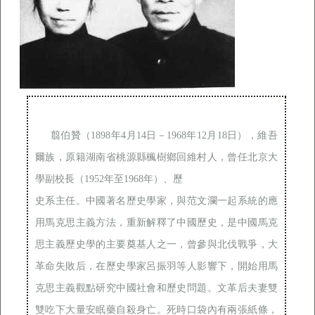
翦伯贊（1898年4月14日－1968年12月18日），維吾
爾族，原籍湖南省桃源縣楓樹鄉回維村人，曾任北京大
學副校長（1952年至1968年）、歷

史系主任。中國著名歷史學家，與范文瀾一起系統的應
用馬克思主義方法，重新解釋了中國歷史，是中國馬克
思主義歷史學的主要奠基人之一，曾參與北伐戰爭，大
革命失敗后，在歷史學家呂振羽等人影響下，開始用馬
克思主義觀點研究中國社會和歷史問題。文革后夫妻雙
雙吃下大量安眠藥自殺身亡。死時口袋內有兩張紙條，